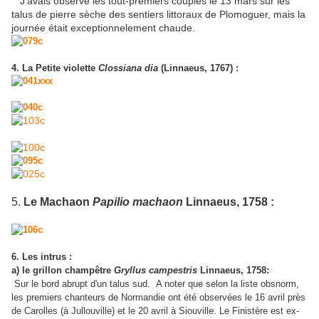
J'avais observé les tout-premiers couples le 13 mars sur les
talus de pierre sèche des sentiers littoraux de Plomoguer, mais la
journée était exceptionnelement chaude.
4. La Petite violette
Clossiana dia
(Linnaeus, 1767) :
5.
Le Machaon
Papilio machaon
Linnaeus, 1758 :
6. Les intrus :
a) le grillon champêtre
Gryllus campestris
Linnaeus, 1758:
Sur le bord abrupt d'un talus sud. A noter que selon la liste obsnorm,
les premiers chanteurs de Normandie ont été observées le 16 avril près
de Carolles (à Jullouville) et le 20 avril à Siouville. Le Finistère est ex-