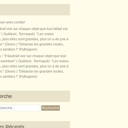
ean-yves cordier
s :
"Il faudrait voir sur chaque objet que tout
t aventure" ( Guillevic, Terrraqué). "Les vraies
, plus elles sont grandes, plus on a de joie à
r." (Giono ) "Délaisse les grandes routes,
s sentiers !" (Pythagore)
erche
les Récents