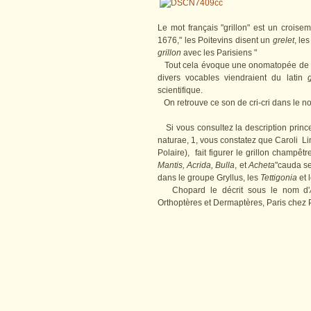
Le mot français "grillon" est un croisem
1676," les Poitevins disent un
grelet
, le
grillon
avec les Parisiens "
Tout cela évoque une onomatopée de bas
divers vocables viendraient du latin
g
scientifique.
On retrouve ce son de cri-cri dans le no
Si vous consultez la description princ
naturae, 1, vous constatez que Caroli Linne
Polaire), fait figurer le grillon champ
Mantis, Acrida, Bulla
, et
Acheta
"cauda se
dans le groupe Gryllus, les
Tettigonia
et 
Chopard le décrit sous le nom d'
Orthoptères et Dermaptères, Paris chez P