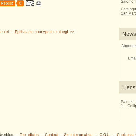
Salomon
Repost
0
Catalogu
San Marco
 et l'...
Epithalame pour Aporia crataegi. >>
Newsl
Abonnez-
Emai
Liens
Patrimoi
J.L. Coll
 Overblog
Top articles
Contact
Signaler un abus
C.G.U.
Cookies et