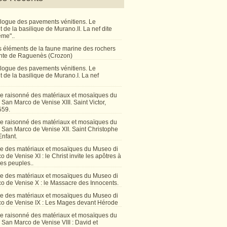
talogue des pavements vénitiens. Le
de la basilique de Murano.II. La nef dite
ême"..
 éléments de la faune marine des rochers
inte de Raguenès (Crozon)
talogue des pavements vénitiens. Le
 de la basilique de Murano.I. La nef
e raisonné des matériaux et mosaïques du
San Marco de Venise XIII. Saint Victor,
559.
e raisonné des matériaux et mosaïques du
 San Marco de Venise XII. Saint Christophe
Enfant.
e des matériaux et mosaïques du Museo di
 de Venise XI : le Christ invite les apôtres à
les peuples..
e des matériaux et mosaïques du Museo di
o de Venise X : le Massacre des Innocents.
e des matériaux et mosaïques du Museo di
o de Venise IX : Les Mages devant Hérode
e raisonné des matériaux et mosaïques du
San Marco de Venise VIII : David et