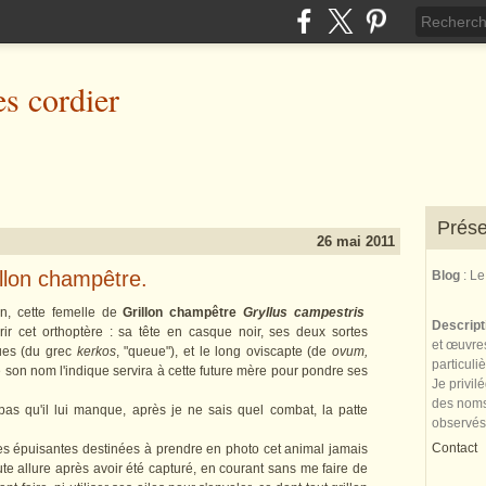
es cordier
Prése
26 mai 2011
illon champêtre.
Blog
: L
n, cette femelle de
Grillon champêtre
Gryllus campestris
Descrip
 cet orthoptère : sa tête en casque noir, ses deux sortes
et œuvres
ques (du grec
kerkos
, "queue"), et le long oviscapte (de
ovum,
particuli
 son nom l'indique servira à cette future mère pour pondre ses
Je privil
des noms 
 qu'il lui manque, après je ne sais quel combat, la patte
observés
Contact
es épuisantes destinées à prendre en photo cet animal jamais
ute allure après avoir été capturé, en courant sans me faire de