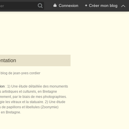
Connexion
+
Créer mon blog
ntation
e blog de jean-yves cordier
tion
: 1) Une étude détaillée des monuments
 artistiques et culturels, en Bretagne
èrement, par le biais de mes photographies.
égie les vitraux et la statuaire. 2) Une étude
de papillons et libellules (Zoonymie)
 en Bretagne.