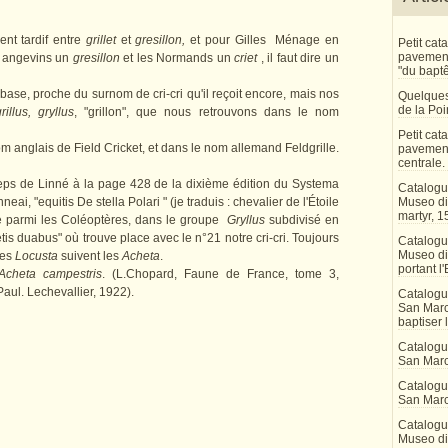
ent tardif entre
grillet
et
gresillon,
et pour Gilles Ménage en
Petit ca
pavement 
s angevins un
gresillon
et les Normands un
criet
, il faut dire un
"du bapt
e, proche du surnom de cri-cri qu'il reçoit encore, mais nos
Quelques
de la Po
rillus, gryllus
, "grillon", que nous retrouvons dans le nom
Petit ca
m anglais de Field Cricket, et dans le nom allemand Feldgrille.
pavement
centrale.
eps de Linné à la page 428 de la dixième édition du Systema
Catalogu
ai, "equitis De stella Polari " (je traduis : chevalier de l'Étoile
Museo di 
martyr, 1
être parmi les Coléoptères, dans le groupe
Gryllus
subdivisé en
tis duabus" où trouve place avec le n°21 notre cri-cri. Toujours
Catalogu
Museo di
les
Locusta
suivent les
Acheta
.
portant l'
Acheta campestris
. (L.Chopard, Faune de France, tome 3,
aul. Lechevallier, 1922).
Catalogu
San Marco
baptiser 
Catalogu
San Marc
Catalogu
San Marc
Catalogu
Museo di 