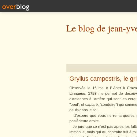
Le blog de jean-yv
Gryllus campestris, le gr
Observée le 15 mai à l' Aber à Crozo
Linnaeus, 1758
me permet de découvrir
d'antennes à l'arrière qui sont les cer
"oeuf", et
captare
, "conduire") qui comme
oeufs dans le sol.
J'espère que vous ne remarquerez pas
postérieure droite.
Je jure que ce n'est pas après les lutt
immobile, mais qui au contraire fuit à to