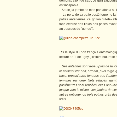
démonstration de saut, ce qu'il sait pourta
est incapable.
Seule, la jambe de mon pantalon a su l'
La perte de sa patte postérieure ne la 
pattes antérieures, ce grillon cul-de-jat
face externe des tibias des pattes-avant
au dessous du "genou").
Si le style du bon français entomologiq
lecture de T. deTigny (Histoire naturelle 
Ses antennes sont à-peu-près de la long
le corselet est noir, arrondi, plus large
base, presqu'aussi longues que l'abdome
terminés par deux filets sétacés, garni
postérieures sont renflées, elles ont u
jusque vers le milieu ; les jambes de ce
autres ont deux ou trois épines près des 
filets.