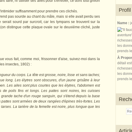
nt faire, ni utiliser ses ailes pour s'envoler, ce dont tout grillon
Profil
intimider suffisamment pour prendre ces clichés.
rend pas sourde au chant du mâle, mais si elle avait perdu ses
te serait sourd par surcroit, car les tympans se trouvent sur la
Name :
j
 (on distingue cette plaque ovale sur le deuxiéme cliché, juste
À Propo
ue vous fait, comme moi, frissonner d'aise, suivez-moi dans la
détail es
des insectes, 1802) :
richesses
les donne
ueur du corps. La tête est grosse, noire, lisse et sans taches;
prends le
 que long. Les élytres sont obscures, d'un jaune grisâtre à leur
n. Les ailes sont plus courtes que les élytres, l'abdomen est
s de poils fins et longs. Les pattes sont noires, les cuisses
ne grande tache d'un rouge sanguin, qui s'étend depuis la base
Rech
s pattes sont armées de deux rangées d'épines très-fortes. Les
tarses. La tarière de la femelle est noire, plus longue que les
Artic