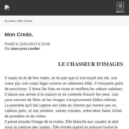
MENU
Accueil
» Mon Credo.
Mon Credo.
Publié le 12/01/2013 à 23:06
Par
jean-yves cordier
LE CHASSEUR D'IMAGES
II saute du lit de bon matin, et ne part que si son esprit est net, son
coeur pur, son corps léger comme un vêtement d'été. Il n'emporte point
de provisions. Il boira l'air frais en route et reniflera les odeurs salubres.
Il laisse ses armes à la maison et se contente d'ouvrir les yeux. Les
yeux servent de filets où les images s'emprisonnent d'elles-mêmes.
La première qu'il fait captive est celle du chemin qui montre ses os,
cailloux polis, et ses ornières, veines crevées, entre deux haies riches
de prunelles et de mûres.
Il prend ensuite l'image de la rivière. Elle blanchit aux coudes et dort
sous la caresse des saules. Elle miroite quand un poisson tourne le