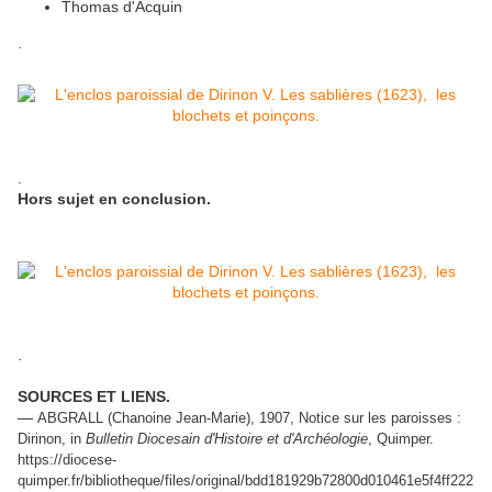
Thomas d'Acquin
.
.
Hors sujet en conclusion.
.
SOURCES ET LIENS.
—
ABGRALL (Chanoine Jean-Marie), 1907, Notice sur les paroisses :
Dirinon, in
Bulletin Diocesain d'Histoire et d'Archéologie
, Quimper.
https://diocese-
quimper.fr/bibliotheque/files/original/bdd181929b72800d010461e5f4ff222