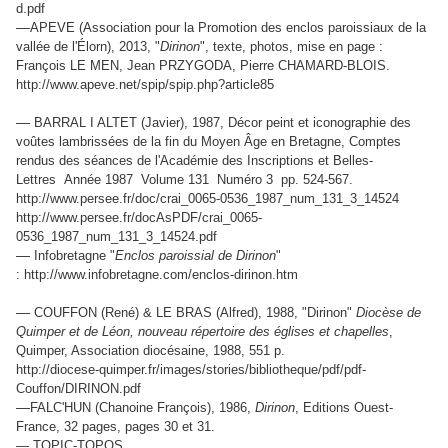
d.pdf
—
APEVE (Association pour la Promotion des enclos paroissiaux de la
vallée de l'Élorn), 2013, "
Dirinon
", texte, photos, mise en page :
François LE MEN, Jean PRZYGODA, Pierre CHAMARD-BLOIS.
http://www.apeve.net/spip/spip.php?article85
—
BARRAL I ALTET (Javier), 1987, Décor peint et iconographie des
voûtes lambrissées de la fin du Moyen Âge en Bretagne, Comptes
rendus des séances de l'Académie des Inscriptions et Belles-
Lettres Année 1987 Volume 131 Numéro 3 pp. 524-567.
http://www.persee.fr/doc/crai_0065-0536_1987_num_131_3_14524
http://www.persee.fr/docAsPDF/crai_0065-
0536_1987_num_131_3_14524.pdf
—
Infobretagne "
Enclos paroissial de Dirinon
"
: http://www.infobretagne.com/enclos-dirinon.htm
—
COUFFON (René) & LE BRAS (Alfred), 1988, "Dirinon"
Diocèse de
Quimper et de Léon, nouveau répertoire des églises et chapelles
,
Quimper, Association diocésaine, 1988, 551 p.
http://diocese-quimper.fr/images/stories/bibliotheque/pdf/pdf-
Couffon/DIRINON.pdf
—
FALC'HUN (Chanoine François), 1986,
Dirinon
, Editions Ouest-
France, 32 pages, pages 30 et 31.
— TOPIC-TOPOS