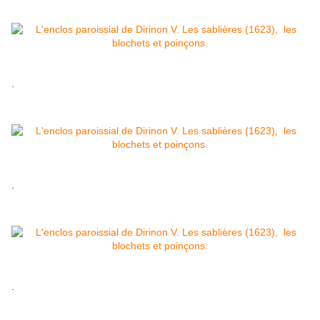
.
.
.