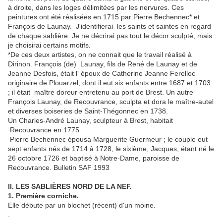
à droite, dans les loges délimitées par les nervures. Ces
peintures ont été réalisées en 1715 par Pierre Bechennec* et
François de Launay. J'identifierai les saints et saintes en regard
de chaque sablière. Je ne décrirai pas tout le décor sculpté, mais
je choisirai certains motifs.
*De ces deux artistes, on ne connait que le travail réalisé à
Dirinon. François (de) Launay, fils de René de Launay et de
Jeanne Desfois, était l' époux de Catherine Jeanne Ferelloc
originaire de Plouarzel, dont il eut six enfants entre 1687 et 1703
; il était maître doreur entretenu au port de Brest. Un autre
François Launay, de Recouvrance, sculpta et dora le maître-autel
et diverses boiseries de Saint-Thégonnec en 1738.
Un Charles-André Launay, sculpteur à Brest, habitait
Recouvrance en 1775.
Pierre Bechennec épousa Marguerite Guermeur ; le couple eut
sept enfants nés de 1714 à 1728, le sixième, Jacques, étant né le
26 octobre 1726 et baptisé à Notre-Dame, paroisse de
Recouvrance. Bulletin SAF 1993
II. LES SABLIÈRES NORD DE LA NEF.
1. Première corniche.
Elle débute par un blochet (récent) d'un moine.
.