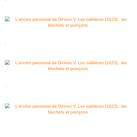
.
.
.