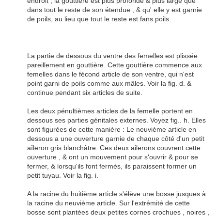
endroit , la gouttière est plus profonde & plus large que
dans tout le reste de son étendue , & qu' elle y est garnie
de poils, au lieu que tout le reste est fans poils.
La partie de dessous du ventre des femelles est plissée
pareillement en gouttière. Cette gouttière commence aux
femelles dans le fécond article de son ventre, qui n'est
point garni de poils comme aux mâles. Voir la fig. d. &
continue pendant six articles de suite.
Les deux pénultièmes articles de la femelle portent en
dessous ses parties génitales externes. Voyez fig.. h. Elles
sont figurées de cette manière : Le neuvième article en
dessous a une ouverture garnie de chaque côté d'un petit
aîleron gris blanchâtre. Ces deux ailerons couvrent cette
ouverture , & ont un mouvement pour s'ouvrir & pour se
fermer, & lorsqu'ils font fermés, ils paraissent former un
petit tuyau. Voir la fig. i.
A la racine du huitième article s'élève une bosse jusques à
la racine du neuvième article. Sur l'extrémité de cette
bosse sont plantées deux petites cornes crochues , noires ,