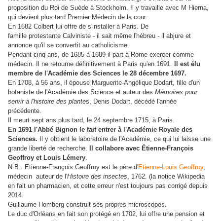
proposition du Roi de Suède à Stockholm. Il y travaille avec M Hierna,
qui devient plus tard Premier Médecin de la cour.
En 1682 Colbert lui offre de s'installer à Paris. De
famille protestante Calviniste - il sait même l'hébreu - il abjure et
annonce qu'il se convertit au catholicisme.
Pendant cinq ans, de 1685 à 1689 il part à Rome exercer comme
médecin. Il ne retourne définitivement à Paris qu'en 1691.
Il est élu
membre de l'Académie des Sciences le 28 décembre 1697.
En 1708, à 56 ans, il épouse Marguerite-Angélique Dodart, fille d'un
botaniste de l'Académie des Science et auteur des
Mémoires pour
servir à l'histoire des plante
s, Denis Dodart, décédé l'année
précédente.
Il meurt sept ans plus tard, le 24 septembre 1715, à Paris.
En 1691 l'Abbé Bignon le fait entrer à l'Académie Royale des
Sciences.
Il y obtient le laboratoire de l'Académie, ce qui lui laisse une
grande liberté de recherche.
Il collabore avec Étienne-François
Geoffroy et Louis Lémery
.
N.B : Etienne-François Geoffroy est le père d'
Etienne-Louis Geoffroy
,
médecin auteur de l'
Histoire des insectes
, 1762. (la notice Wikipedia
en fait un pharmacien, et cette erreur n'est toujours pas corrigé depuis
2014.
Guillaume Homberg construit ses propres microscopes.
Le duc d'Orléans en fait son protégé en 1702, lui offre une pension et