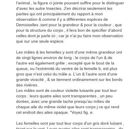
l'animal , la figure ci jointe pouvant suffire pour le distinguer
d'avec les autre Insectes. J'en décrirai seulement les
parties qui ont principalement du rapport à mon
observation & comme il y a différentes espèces de
Demoiselles ,tant pour la grandeur & pour la couleur , que
pour la structure du corps , il fera bon de spécifier d'abord
celles dont je parle ici ; car je n'ai pu faire mon observation
que sur une seule espèce.
Les mâles & les femelles y sont d'une même grandeur ont
de vingt lignes environ de long ; le corps de l'un & de
l'autre est également grêle ; excepté que le bout de la
queue, ou l'extrémité du ventre de la femelle b, est plus
gros que n'est celui du mâle a. L'un & l'autre sont d'une
grande vivacité , & se tiennent ordinairement sur les bords
des rivières.
Les mâles sont de couleur violette luisante par tout leur
corps : leurs quatre ailes sont transparentes , un peu
dorées, avec une grande tache presqu'au milieu de
chaque aile du même violet que leurs corps j ce qui rend
cet endroit des ailes opaque. "Voyez fig. e.
Les femelles sont par tout leur corps d'un gris doré luisant ,
tirant sur le vert. Leurs quatre ailes sont transparentes , de