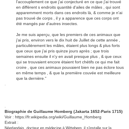
l'accouplement ce que j'ai conjecturé en ce que j'ai trouvé
en différent s endroits quantité d'ailes de mâles , qui sont
apparemment morts dans ces endroits là, & comme je n'ai
pas trouvé de corps , il y a apparence que ces corps ont
été mangés par d'autres insectes.
Je me suis aperçu, que les premiers de ces animaux que
j'ai pris, environ vers le dix huit de Juillet de cette année ,
particulièrement les mâles, étaient plus longs & plus forts
que ceux que j'ai pris quinze jours après ; que trois
semaines ensuite il n'y en avait presque plus , & que ceux
qui se trouvaient encore étaient fort chétifs ce qui me fait
croire , que ces animaux pouvaient bien ne pas éclore tous
en même temps , & que la première couvée est meilleure
que la dernière."
.
.
Biographie de Guillaume Homberg (Jakarta 1652-Paris 1715)
Voir : https://fr.wikipedia.org/wiki/Guillaume_Homberg
Extrait :
Néerlandais, docteur en médecine à Witteberg. il s'installe sur la