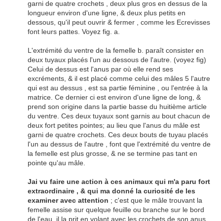
garni de quatre crochets , deux plus gros en dessus de la
longueur environ d'une ligne, & deux plus petits en
dessous, qu'il peut ouvrir & fermer , comme les Ecrevisses
font leurs pattes. Voyez fig. a.
L'extrémité du ventre de la femelle b. paraît consister en
deux tuyaux placés l'un au dessous de l'autre. (voyez fig)
Celui de dessus est l'anus par où elle rend ses
excréments, & il est placé comme celui des mâles 5 l'autre
qui est au dessus , est sa partie féminine , ou l'entrée à la
matrice. Ce dernier ci est environ d'une ligne de long, &
prend son origine dans la partie basse du huitième article
du ventre. Ces deux tuyaux sont garnis au bout chacun de
deux fort petites pointes; au lieu que l'anus du mâle est
garni de quatre crochets. Ces deux bouts de tuyau placés
l'un au dessus de l'autre , font que l'extrémité du ventre de
la femelle est plus grosse, & ne se termine pas tant en
pointe qu'au mâle.
Jai vu faire une action à ces animaux qui m'a paru fort
extraordinaire , & qui ma donné la curiosité de les
examiner avec attention
; c'est que le mâle trouvant la
femelle assise sur quelque feuille ou branche sur le bord
de l'eau, il la prit en volant avec les crochets de son anus