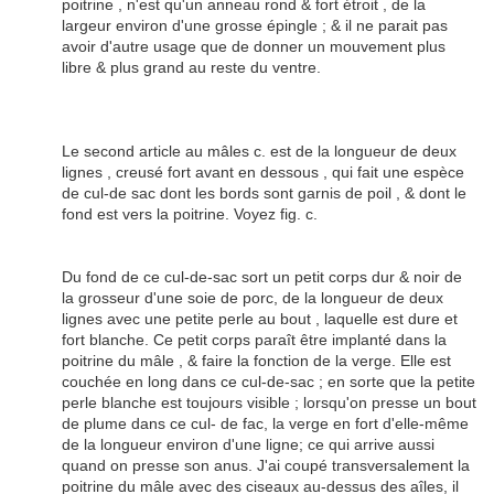
poitrine , n'est qu'un anneau rond & fort étroit , de la
largeur environ d'une grosse épingle ; & il ne parait pas
avoir d'autre usage que de donner un mouvement plus
libre & plus grand au reste du ventre.
Le second article au mâles c. est de la longueur de deux
lignes , creusé fort avant en dessous , qui fait une espèce
de cul-de sac dont les bords sont garnis de poil , & dont le
fond est vers la poitrine. Voyez fig. c.
Du fond de ce cul-de-sac sort un petit corps dur & noir de
la grosseur d'une soie de porc, de la longueur de deux
lignes avec une petite perle au bout , laquelle est dure et
fort blanche. Ce petit corps paraît être implanté dans la
poitrine du mâle , & faire la fonction de la verge. Elle est
couchée en long dans ce cul-de-sac ; en sorte que la petite
perle blanche est toujours visible ; lorsqu'on presse un bout
de plume dans ce cul- de fac, la verge en fort d'elle-même
de la longueur environ d'une ligne; ce qui arrive aussi
quand on presse son anus. J'ai coupé transversalement la
poitrine du mâle avec des ciseaux au-dessus des aîles, il