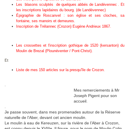
Les blasons sculptés de quelques abbés de Landévennec . Et
les inscriptions lapidaires du bourg.
(de Landévennec)
Épigraphie de Roscanvel : son église et ses cloches, sa
fontaine, ses manoirs et demeures.
Inscription de Trélannec (Crozon) Eugène Andrieux 1867.
Les crossettes et l'inscription gothique de 1520 (kersanton) du
Moulin de Brezal (Plounéventer / Pont-Christ).
Et
Liste de mes 150 articles sur la presqu'île de Crozon.
.
Mes remerciements à Mr
Joseph Pigent pour son
accueil.
.
Je passe souvent, dans mes promenades autour de la Réserve
naturelle de l'Aber, devant cet ancien moulin.
Le moulin à eau de Kereuzen, sur la rivière de l'Aber à Crozon,
est connu depuis le XVIIIe. Il figure, sous le nom de Moulin Colin,