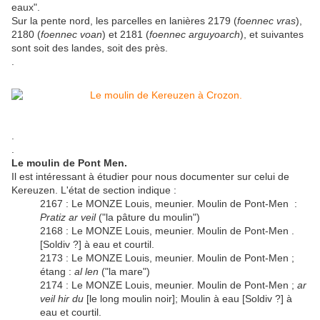
eaux".
Sur la pente nord, les parcelles en lanières 2179 (
foennec vras
),
2180 (
foennec voan
) et 2181 (
foennec arguyoarch
), et suivantes
sont soit des landes, soit des près.
.
.
.
Le moulin de Pont Men.
Il est intéressant à étudier pour nous documenter sur celui de
Kereuzen. L'état de section indique :
2167 : Le MONZE Louis, meunier. Moulin de Pont-Men :
Pratiz ar veil
("la pâture du moulin")
2168 : Le MONZE Louis, meunier. Moulin de Pont-Men .
[Soldiv ?] à eau et courtil.
2173 : Le MONZE Louis, meunier. Moulin de Pont-Men ;
étang :
al len
("la mare")
2174 : Le MONZE Louis, meunier. Moulin de Pont-Men ;
ar
veil hir du
[le long moulin noir]; Moulin à eau [Soldiv ?] à
eau et courtil.