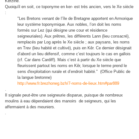
Kerzine.
Quoiqu'il en soit, ce toponyme en ker- est très ancien, vers le Xe siècle
:
"
Les Bretons venant de l’île de Bretagne apportent en Armorique
leur système toponymique. Aux nobles, l’on doit les noms
formés sur Lez (qui désigne une cour et résidence
seigneuriales). Aux prêtres, les différents Lann (lieu consacré),
remplacés par Log après le Xe siècle ; aux paysans, les noms
en Trev (lieu habité et cultivé), puis en Kêr. Ce dernier désignait
d’abord un lieu défensif, comme c’est toujours le cas en gallois
(cf. Car dans Cardiff). Mais c’est à partir du Xe siècle que
fleurissent partout les noms en Kêr, lorsque le terme prend le
sens d'exploitation rurale et d’endroit habité." (Office Public de
la langue bretonne)
http://www.fr.brezhoneg.bzh/7-noms-de-lieux.htm#par889
.
Il signale peut-être une seigneurie disparue, puisque de nombreux
moulins à eau dépendaient des manoirs de seigneurs, qui les
affermaient à des meuniers.
.