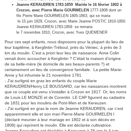
Jeanne KERAUDREN 1783-1859 Mariée le 16 février 1802 à
Crozon, avec Pierre Marie GOURMELEN
1777-1808 dont un
fils Pierre Marie GOURMELEN 1805-1863, qui se maria
le 15 juin 1829, Crozon, avec Marie Jeanne POSTIC 1810-1850.
Jeanne KERAUDREN 1783-1859 se remaria
le 7 novembre 1810, Crozon, avec Yves QUEMENER
Pour ces sept enfants, nous disposons pour la plupart du lieu de
leur baptême, à Kerglintin-Tréboul, près du Véniec, à près de 3
km du moulin. C'est a priori leur lieu de naissance. Anne Colin
venait donc accoucher à Kerglintin ? C'était la maison d'origine
de sa belle-mère (le domicile de ses beaux-parents ?) et
certainement un lieu de convergence familiale. La petite Marie-
Anne y fut inhumée le 21 novembre 1781.
- J'ai surligné en gras les enfants du couple Marie
KERAUDREN/Henry LE BOUSSARD, car les naissances montrent
que ce couple est venu s'installer à Crozon en 1817. Or, les noms
de Louis LE MONZE et de Corentin LE CAP figurent au cadastre
de 1831 pour les moulins de Pont-Men et de Kereuzen.
- J'ai surligné en gras le nom de Jeanne KERAUDREN, car c'est
apparemment elle et son mari Pierre-Marie GOURMELEN I
(déclaré meunier à leur mariage en 1802 et à son décès en
1808) qui reprirent le moulin. Elle est déclarée cultivatrice.
Jeanne Keraudren est décédée à Kereuzen à 76 ans le 4 juin