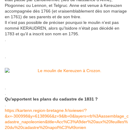
Plogonnec ou Lennon, et Telgruc. Anne est venue à Kereuzen
accompagnée dès 1766 (et vraisemblablement dès son mariage
en 1761) de ses parents et de son frère.
Il n'est pas possible de préciser pourquoi le moulin n'est pas
nommé KERAUDREN, alors qu'Isidore n'était pas décédé en
1783 et qu'il a inscrit son nom en 1795.
.
.
.
.
Qu'apportent les plans du cadastre de 1831 ?
.
https://kartenn.region-bretagne.fr/sviewer/?
&x=-300998&y=6138966&z=9&lb=0&layers=rb%3Aassemblage_c
adastre_napoleonien&title=Acc%C3%A9der%20aux%20feuilles%
20du%20cadastre%20napol%C3%A9onien