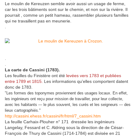
Le moulin de Kereuzen semble avoir aussi un usage de ferme,
car les trois bâtiments sont sur le chemin, et non sur la rivière. Il
pourrait , comme un petit hameau, rassembler plusieurs familles
qui ne travaillent pas en meunerie.
.
.
.
La carte de Cassini (1783).
Les feuilles du Finistère ont été
levées vers 1783 et publiées
entre 1789 et 1815
.
Les informations qu'elles comportent datent
donc de 1783.
"Les formes des toponymes proviennent des usages locaux. En effet,
les ingénieurs ont reçu pour mission de travailler, pour leur collecte,
avec les habitants — le plus souvent, les curés et les seigneurs — des
lieux cartographiés."
http://cassini.ehess.fr/cassini/fr/html/7_cassini.htm
La feuille Carhaix-Plouher n° 171 dressée les ingénieurs
Langelay, Fessard et C. Aldring sous la direction de de César-
François de Thury de Cassini (1714-1784) est divisée en 21