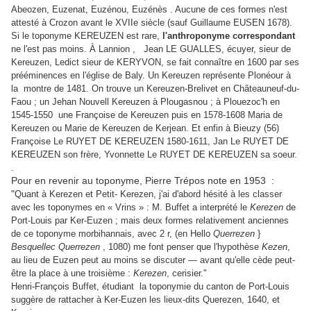
Abeozen, Euzenat, Euzénou, Euzénès . Aucune de ces formes n'est
attesté à Crozon avant le XVIIe siècle (sauf Guillaume EUSEN 1678).
Si le toponyme KEREUZEN est rare,
l'anthroponyme correspondant
ne l'est pas moins. À Lannion , Jean LE GUALLES, écuyer, sieur de
Kereuzen, Ledict sieur de KERYVON, se fait connaître en 1600 par ses
prééminences en l'église de Baly. Un Kereuzen représente Plonéour à
la montre de 1481. On trouve un Kereuzen-Brelivet en Châteauneuf-du-
Faou ; un Jehan Nouvell Kereuzen à Plougasnou ; à Plouezoc'h en
1545-1550 une Françoise de Kereuzen puis en 1578-1608 Maria de
Kereuzen ou Marie de Kereuzen de Kerjean. Et enfin à Bieuzy (56)
Françoise Le RUYET DE KEREUZEN 1580-1611, Jan Le RUYET DE
KEREUZEN son frère, Yvonnette Le RUYET DE KEREUZEN sa soeur.
.
Pour en revenir au toponyme, Pierre Trépos note en 1953 :
"
Quant à Kerezen et Petit- Kerezen, j'ai d'abord hésité à les classer
avec les toponymes en « Vrins » : M. Buffet a interprété le
Kerezen
de
Port-Louis par Ker-Euzen ; mais deux formes relativement anciennes
de ce toponyme morbihannais, avec 2 r, (en Hello
Querrezen
}
Besquellec Querrezen
, 1080) me font penser que l'hypothèse
Kezen
,
au lieu de Euzen peut au moins se discuter — avant qu'elle cède peut-
être la place à une troisième :
Kerezen
, cerisier."
Henri-François Buffet, étudiant la toponymie du canton de Port-Louis
suggère de rattacher à Ker-Euzen les lieux-dits Querezen, 1640, et