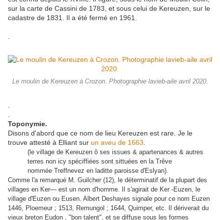
sur la carte de Cassini de 1783, et sous celui de Kereuzen, sur le
cadastre de 1831. Il a été fermé en 1961.
.
Le moulin de Kereuzen à Crozon. Photographie lavieb-aile avril 2020.
.
.
Toponymie.
Disons d'abord que ce nom de lieu Kereuzen est rare. Je le
trouve attesté à Elliant sur
un aveu de 1663
.
(le village de Kereuzen ô ses issues & apartenances & autres
terres non icy spéciffiées sont sittuées en la Trêve
nommée Treffnevez en laditte paroisse d'Eslyan).
Comme l'a remarqué M. Guilcher (12), le déterminatif de la plupart des
villages en Ker— est un nom d'homme. Il s'agirait de Ker -Euzen, le
village d'Euzen ou Eusen. Albert Deshayes signale pour ce nom Euzen
1446, Ploemeur ; 1513, Remungol ; 1644, Quimper, etc. Il dériverait du
vieux breton Eudon , "bon talent", et se diffuse sous les formes