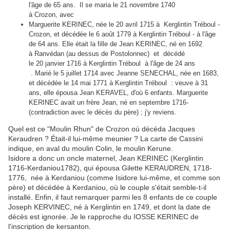
l'âge de 65 ans. Il se maria le 21 novembre 1740
à Crozon, avec
Marguerite KERINEC, née le 20 avril 1715 à Kerglintin Tréboul -
Crozon, et décédée le 6 août 1779 à Kerglintin Tréboul - à l'âge
de 64 ans. Elle était la fille de
Jean KERINEC, né en 1692
à Ranvédan (au dessus de Postolonnec) et décédé
le 20 janvier 1716 à Kerglintin Tréboul à l'âge de 24 ans
.
Marié le 5 juillet 1714 avec
Jeanne SENECHAL, née en 1683,
et décédée le 14 mai 1771 à Kerglintin Tréboul : veuve à 31
ans, elle épousa Jean KERAVEL, d'où 6 enfants. Marguerite
KERINEC avait un frère Jean, né en septembre 1716-
(contradiction avec le décès du père) ; j'y reviens.
Quel est ce "Moulin Rhun" de Crozon où décéda Jacques
Keraudren ? Était-il lui-même meunier ? La carte de Cassini
indique, en aval du moulin Colin, le moulin Kerune.
Isidore a donc un oncle maternel, Jean KERINEC (Kerglintin
1716-Kerdaniou1782), qui épousa Gilette KERAUDREN, 1718-
1776, née à Kerdaniou (comme Isidore lui-même, et comme son
père) et décédée à Kerdaniou, où le couple s'était semble-t-il
installé. Enfin, il faut remarquer parmi les 8 enfants de ce couple
Joseph KERVINEC, né à Kerglintin en 1749, et dont la date de
décès est ignorée. Je le rapproche du IOSSE KERINEC de
l'inscription de kersanton.