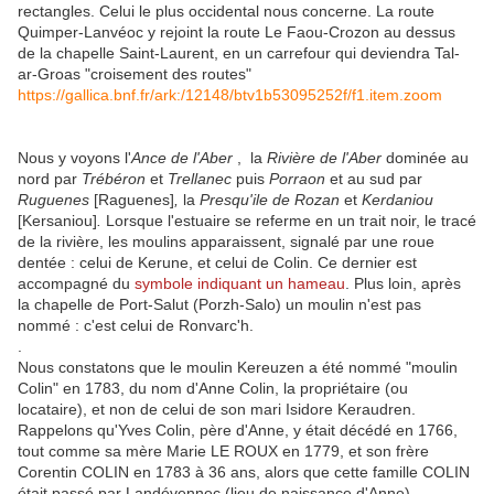
rectangles. Celui le plus occidental nous concerne. La route
Quimper-Lanvéoc y rejoint la route Le Faou-Crozon au dessus
de la chapelle Saint-Laurent, en un carrefour qui deviendra Tal-
ar-Groas "croisement des routes"
https://gallica.bnf.fr/ark:/12148/btv1b53095252f/f1.item.zoom
Nous y voyons l'
Ance de l'Aber
,
la
Rivière de l'Aber
dominée au
nord par
Trébéron
et
Trellanec
puis
Porraon
et au sud par
Ruguenes
[Raguenes]
,
la
Presqu'ile de Rozan
et
Kerdaniou
[Kersaniou]
.
Lorsque l'estuaire se referme en un trait noir, le tracé
de la rivière, les moulins apparaissent, signalé par une roue
dentée : celui de Kerune, et celui de Colin. Ce dernier est
accompagné du
symbole indiquant un hameau
. Plus loin, après
la chapelle de Port-Salut (Porzh-Salo) un moulin n'est pas
nommé : c'est celui de Ronvarc'h.
.
Nous constatons que le moulin Kereuzen a été nommé "moulin
Colin" en 1783, du nom d'Anne Colin, la propriétaire (ou
locataire), et non de celui de son mari Isidore Keraudren.
Rappelons qu'Yves Colin, père d'Anne, y était décédé en 1766,
tout comme sa mère Marie LE ROUX en 1779, et son frère
Corentin COLIN en 1783 à 36 ans, alors que cette famille COLIN
était passé par Landévennec (lieu de naissance d'Anne),