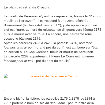
.
Le plan cadastral de Crozon.
.
Le moulin de Kereuzen n'y est pas représenté, hormis le "Pont du
moulin de Kereuzen". Il correspond à une zone déchirée.
Bizarrement (le plan est-il plus tardif ?), juste après ce pont, un
bief est figuré, au nord du ruisseau, se dirigeant vers l'étang 2173
puis le moulin avec sa roue. Là encore, une deuxième roue
occupe le bâtiment 2175.
Après les parcelles 2423 à 2425, la parcelle 2426, nommée
foennec vras ar pont
(grand pré du pont) est attribuée sur l'état
de section à "Le Cap Corentin, meunier moulin de Kereuzen".
La parcelle 2299 appartenant à Pierre Le Corre est nommée
foennec pont ar veil
, "pré du pont du moulin".
.
.
.
Entre le bief et la rivière, les parcelles 2175 à 2178 et 2294 à
2297 portent le nom de
Tré an daou dour,
"pâture entre deux