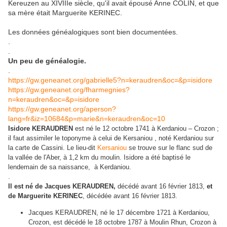
Kereuzen au XIVIIIe siècle, qu'il avait épousé Anne COLIN, et que
sa mère était Marguerite KERINEC.
Les données généalogiques sont bien documentées.
.
.
Un peu de généalogie.
.
https://gw.geneanet.org/gabrielle5?n=keraudren&oc=&p=isidore
https://gw.geneanet.org/fharmegnies?
n=keraudren&oc=&p=isidore
https://gw.geneanet.org/aperson?
lang=fr&iz=10684&p=marie&n=keraudren&oc=10
Isidore KERAUDREN
est né le 12 octobre 1741 à Kerdaniou – Crozon ;
il faut assimiler le toponyme à celui de Kersaniou , noté Kerdaniou sur
la carte de Cassini. Le lieu-dit
Kersaniou
se trouve sur le flanc sud de
la vallée de l'Aber, à 1,2 km du moulin. Isidore a été baptisé le
lendemain de sa naissance, à Kerdaniou.
.
Il est né de Jacques KERAUDREN,
décédé avant 16 février 1813,
et
de Marguerite KERINEC
, décédée avant 16 février 1813.
Jacques KERAUDREN, né le 17 décembre 1721 à Kerdaniou,
Crozon, est décédé le 18 octobre 1787 à Moulin Rhun, Crozon à