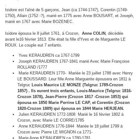
.
Isidore est l'aîné de 5 garçons, Jean (ca 1744-1747), Corentin (1749-
1750), Allain (1752 -?), marié en 1775 avec Anne BOUSART, et Joseph,
marié en 1767 avec Marie BOZENEC.
Isidore épousa le 8 juillet 1761, à Crozon,
Anne COLIN
, décédée
avant le16 février 1813. Elle était la fille d'Yves et de Marguerite LE
ROUX. Le couple eut 7 enfants.
Yves KERAUDREN ca 1767-1799
Joseph KERAUDREN 1767-1841 marié Avec Marie Françoise
ROLLAND /1777
Marie KERAUDREN 1770- Mariée le 23 juillet 1788 avec Henry
LE BOUSSARD. Leur fille Anne Marguerite épousera en 1811 à
Telgruc
Louis Maurice LE MONZE (Telgruc 1789-Crozon
1857) . Ils eurent trois enfants, Louis-Maurice (Telgruc 1816-
Crozon 1878), Jean-Pierre (Crozon 1817 -Crozon 1853) qui
épousa en 1850 Marie Perrine LE CAP, et Corentin (Crozon
1820-Crozon 1889) qui épousa en 1844 Marie HERJEAN.
Julien KERAUDREN 1772-1808 Marié le 16 février 1802 à
Crozon, avec Marie LE CORRE/1785
Anne KERAUDREN 1776-1844 Mariée le 18 juillet 1799 à
Crozon avec Pierre LE MIGNON ca 1771-
Marie Anne KERAUDREN ca 1780-1781