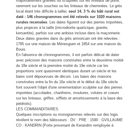
majoritairement gravées ou sculptées sur les linteaux de porte,
rarement sur les souches ou les linteaux de cheminées. Le grès
local étant très difficile à tailler,
seul 14, 3 % du bâti rural est
daté : 146 chonogrammes ont été relevés sur 1020 maisons
rurales recensées
. Les dates figurent sur des pierres importées,
plus propices à la taille (microdiorite quartzique, granite,
kersantite), parfois sur une ardoise incluse dans la maçonnerie.
Deux dates gravées dans du grès armoricain ont été relevées :
1785 sur une maison de Ménesguen et 1854 sur une maison du
Bouis.
En l'absence de chronogrammes, il est parfois délicat de dater
avec précision des maisons construites entre la deuxième moitié
du 18e siècle et la première moitié du 19e siècle car les
proportions sont quasiment identiques durant un siècle et les
baies sont dépourvues de décors. Les baies des maisons
construites entre la fin du 16e siècle et le début du 18e siècle
font souvent l'objet d'une ornementation sculptée sur des pierres
importées (accolades, chanfreins, moulures, volutes et coeurs
sur les linteaux, griffes, sifflets et amortissements à la base des
piédroits).
LES COMMANDITAIRES
Quelques inscriptions ou monogrammes relevés sur des logis
révèlent le nom des bâtisseurs : DV : PRE : 1590 : GVILLAUME
CO : KANDRIN (Porte provenant de Kerandrin remployée à