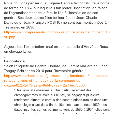
Nous pouvons penser que Eugène Henri a fait construire le corps
de ferme de 1867 sur laquelle il fait porter l'inscription, en raison
de l'agrandissement de la famille liée à l'installation de son
gendre. Ses deux autres filles (et leur époux Jean-Claude
Danielou et Jean François POSTIC) ne sont pas mentionnées à
Trélannec en 1896.
http://www.notrepresquile.com/population/recensement/crozon/18
96.php
.
Aujourd'hui, l'exploitation, sauf erreur, est celle d'Hervé Le Roux,
en élevage laitier.
.
Le contexte.
Selon l'enquête de Christel Douard, de Florent Maillard et Judith
Tanguy-Schroër en 2010 pour l'Inventaire général :
http://www.patrimoine.bzh/gertrude-diffusion/dossier/les-maisons-
rurales-fermes-et-hameaux-de-la-commune-de-
crozon/812a1d79-aefa-46d4-87a9-42a74ec7c508
"
Des résultats observés et plus particulièrement des
chronogrammes relevés sur le bâti, se dégagent plusieurs
tendances situant le corpus des constructions rurales dans une
chronologie allant de la fin du 16e siècle aux années 1930. Les
dates inscrites sur les bâtiments vont de 1580 à 1934, elles sont