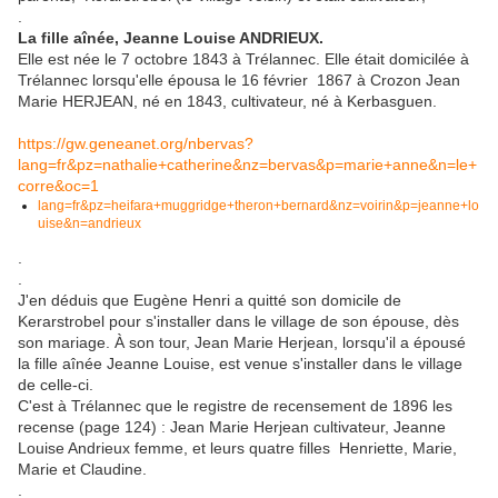
.
La fille aînée, Jeanne Louise ANDRIEUX.
Elle est née le 7 octobre 1843 à Trélannec. Elle était domicilée à
Trélannec lorsqu'elle épousa le 16 février 1867 à Crozon Jean
Marie HERJEAN, né en 1843, cultivateur, né à Kerbasguen.
https://gw.geneanet.org/nbervas?
lang=fr&pz=nathalie+catherine&nz=bervas&p=marie+anne&n=le+
corre&oc=1
lang=fr&pz=heifara+muggridge+theron+bernard&nz=voirin&p=jeanne+lo
uise&n=andrieux
.
.
J'en déduis que Eugène Henri a quitté son domicile de
Kerarstrobel pour s'installer dans le village de son épouse, dès
son mariage. À son tour, Jean Marie Herjean, lorsqu'il a épousé
la fille aînée Jeanne Louise, est venue s'installer dans le village
de celle-ci.
C'est à Trélannec que le registre de recensement de 1896 les
recense (page 124) : Jean Marie Herjean cultivateur, Jeanne
Louise Andrieux femme, et leurs quatre filles Henriette, Marie,
Marie et Claudine.
.