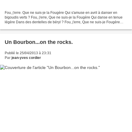
Fou, j'erre. Que ne suis-je la Fougère Qui s'amuse en avril à danser en
bigoudis verts ? Fou, j'erre, Que ne suis-je la Fougère Qui danse en tenue
légère Dans des dentelles de béryl ? Fou, j'erre, Que ne suis-je Fougère
Pour attirer les étrangères A s'étendre...
Un Bourbon...on the rocks.
Publié le 25/04/2013 à 23:31
Par
jean-yves cordier