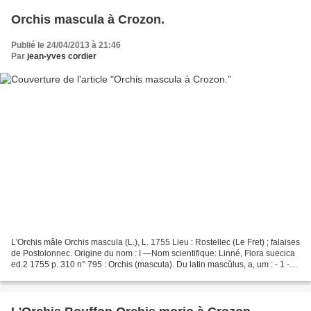
Orchis mascula à Crozon.
Publié le 24/04/2013 à 21:46
Par
jean-yves cordier
L'Orchis mâle Orchis mascula (L.), L. 1755 Lieu : Rostellec (Le Fret) ; falaises
de Postolonnec. Origine du nom : I —Nom scientifique: Linné, Flora suecica
ed.2 1755 p. 310 n° 795 : Orchis (mascula). Du latin mascŭlus, a, um : - 1 -
mâle, masculin, de...