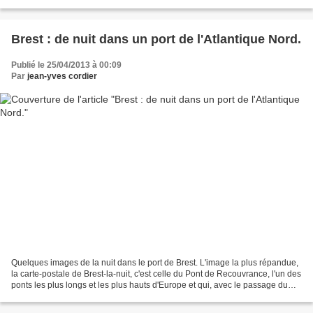
ship) NORMA-1. Le Télégramme...
Brest : de nuit dans un port de l'Atlantique Nord.
Publié le 25/04/2013 à 00:09
Par
jean-yves cordier
Quelques images de la nuit dans le port de Brest. L'image la plus répandue,
la carte-postale de Brest-la-nuit, c'est celle du Pont de Recouvrance, l'un des
ponts les plus longs et les plus hauts d'Europe et qui, avec le passage du
tramway, s'est modernisé...