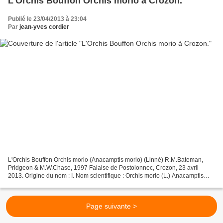
L'Orchis Bouffon Orchis morio à Crozon.
Publié le 23/04/2013 à 23:04
Par
jean-yves cordier
L'Orchis Bouffon Orchis morio (Anacamptis morio) (Linné) R.M.Bateman,
Pridgeon & M.W.Chase, 1997 Falaise de Postolonnec, Crozon, 23 avril
2013. Origine du nom : I. Nom scientifique : Orchis morio (L.) Anacamptis
morio R.M.Bateman, Pridgeon & M.W.Chase,...
Page suivante >