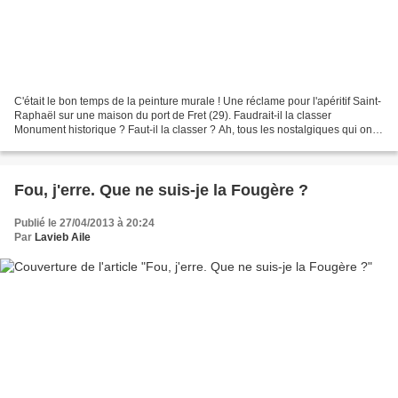
C'était le bon temps de la peinture murale ! Une réclame pour l'apéritif Saint-
Raphaël sur une maison du port de Fret (29). Faudrait-il la classer
Monument historique ? Faut-il la classer ? Ah, tous les nostalgiques qui ont
trompé l'ennui des longs départs...
Fou, j'erre. Que ne suis-je la Fougère ?
Publié le 27/04/2013 à 20:24
Par
Lavieb Aile