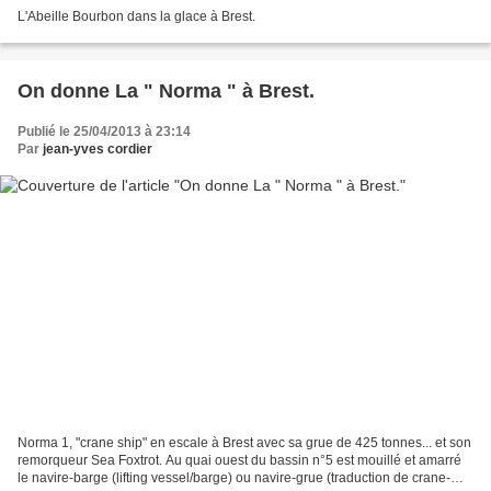
L'Abeille Bourbon dans la glace à Brest.
On donne La " Norma " à Brest.
Publié le 25/04/2013 à 23:14
Par
jean-yves cordier
Norma 1, "crane ship" en escale à Brest avec sa grue de 425 tonnes... et son
remorqueur Sea Foxtrot. Au quai ouest du bassin n°5 est mouillé et amarré
le navire-barge (lifting vessel/barge) ou navire-grue (traduction de crane-