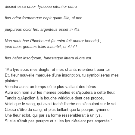
desinit esse cruor Tyrioque nitentior ostro
flos oritur formamque capit quam lilia, si non
purpureus color his, argenteus esset in illis.
Non satis hoc Phoebo est (is enim fuit auctor honoris) ;
ipse suos gemitus foliis inscribit, et AI AI
flos habet inscriptum, funestaque littera ducta est.
"Ma lyre sous mes doigts, et mes chants retentiront pour toi
Et, fleur nouvelle marquée d'une inscription, tu symboliseras mes
plaintes
Viendra aussi un temps où le plus vaillant des héros
Aura son nom sur les mêmes pétales et s'ajoutera à cette fleur.
Tandis qu'Apollon à la bouche véridique tient ces propos,
Voici que le sang, qui avait taché l'herbe en s'écoulant sur le sol
Cessa d'être du sang, et plus brillant que la pourpre tyrienne,
Une fleur éclot, qui par sa forme ressemblerait à un lys,
Si elle n'était pas pourpre et si les lys n'étaient pas argentés."