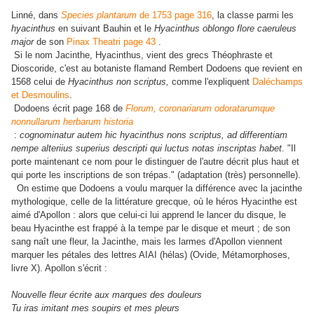
Linné, dans
Species plantarum
de 1753 page 316
, la classe parmi les
hyacinthus
en suivant Bauhin et le
Hyacinthus oblongo flore caeruleus
major
de son
Pinax Theatri page 43
.
Si le nom Jacinthe, Hyacinthus, vient des grecs Théophraste et
Dioscoride, c'est au botaniste flamand Rembert Dodoens que revient en
1568 celui de
Hyacinthus non scriptus,
comme l'expliquent
Daléchamps
et Desmoulins
.
Dodoens écrit page 168 de
Florum, coronariarum odoratarumque
nonnullarum herbarum historia
:
cognominatur autem hic hyacinthus nons scriptus, ad differentiam
nempe alteriius superius descripti qui luctus notas inscriptas habet
. "Il
porte maintenant ce nom pour le distinguer de l'autre décrit plus haut et
qui porte les inscriptions de son trépas." (adaptation (très) personnelle).
On estime que Dodoens a voulu marquer la différence avec la jacinthe
mythologique, celle de la littérature grecque, où le héros Hyacinthe est
aimé d'Apollon : alors que celui-ci lui apprend le lancer du disque, le
beau Hyacinthe est frappé à la tempe par le disque et meurt ; de son
sang naît une fleur, la Jacinthe, mais les larmes d'Apollon viennent
marquer les pétales des lettres AIAI (hélas) (Ovide, Métamorphoses,
livre X). Apollon s'écrit :
Nouvelle fleur écrite aux marques des douleurs
Tu iras imitant mes soupirs et mes pleurs