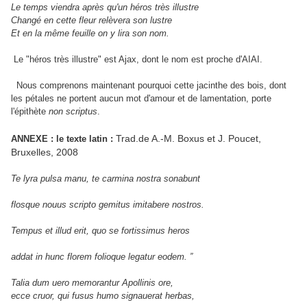
Le temps viendra après qu'un héros très illustre
Changé en cette fleur relèvera son lustre
Et en la même feuille on y lira son nom.
Le "héros très illustre" est Ajax, dont le nom est proche d'AIAI.
Nous comprenons maintenant pourquoi cette jacinthe des bois, dont
les pétales ne portent aucun mot d'amour et de lamentation, porte
l'épithète
non scriptus
.
Trad.de A.-M. Boxus et J. Poucet,
ANNEXE : le texte latin :
Bruxelles, 2008
Te lyra pulsa manu, te carmina nostra sonabunt
flosque nouus scripto gemitus imitabere nostros.
Tempus et illud erit, quo se fortissimus heros
addat in hunc florem folioque legatur eodem. ”
Talia dum uero memorantur Apollinis ore,
ecce cruor, qui fusus humo signauerat herbas,