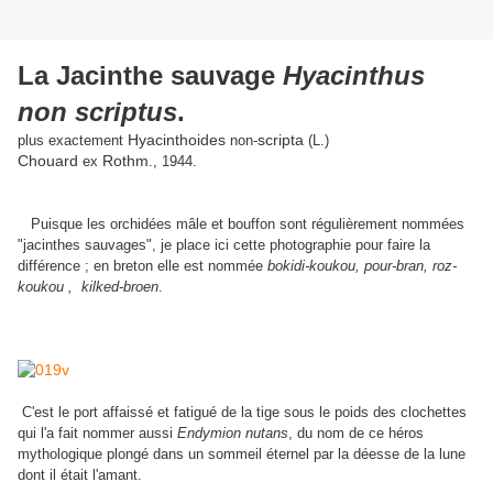
La Jacinthe sauvage
Hyacinthus
non scriptus
.
Hyacinthoides
scripta
plus exactement
non-
(L.)
Chouard
Rothm
ex
., 1944.
Puisque les orchidées mâle et bouffon sont régulièrement nommées
"jacinthes sauvages", je place ici cette photographie pour faire la
différence ; en breton elle est nommée
bokidi-koukou, pour-bran, roz-
koukou , kilked-broen
.
C'est le port affaissé et fatigué de la tige sous le poids des clochettes
qui l'a fait nommer aussi
Endymion nutans
, du nom de ce héros
mythologique plongé dans un sommeil éternel par la déesse de la lune
dont il était l'amant.