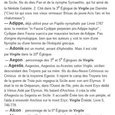
de Sicile, fils du dieu Pan et de la nymphe Symaethis, qui fut aimé de
e
la Néréide Galatée. 2. Cité dans la
3
Églogue de
Virgile
par Damète
("C'est toi qui sous nos vieux ormeaux/ Brisas du jeune Acis l'arc et les
chalumeaux")
— Adippe,
déjà utilisé pour un
Papilio nymphalis
par Linné 1767
avec la mention "in Fauna Cydippe perperam pro Adippe legitur" ,
Cydippe dans Fauna suecica par mauvaise lecture de Adippe. Pas
d'origine étymologique, bien que les auteurs y voit le nom d'une
Nymphe ou d'une femme de l'Antiquité grecque.
Adonis
—
est un mortel, amant d'Aphrodite. Mais il est cité
e
par
Virgile
dans la 10
Églogue.
e
e
Aegon
—
: personnage des 3
et 5
Églogues de
Virgile
.
Agestis
—
, Aegestes, Aegestus ou Acestes selon Virgile, sicilien
descendant des Troyens par sa mère. fils du dieu-fleuve Crimissus ou
Crinisus et de la troyenne Egeste. Il rejoint le camp des Troyens lors
de la guerre de Troie puis regagna la Sicile avec son ami Elymus. Il
était le roi de Drépanum, dans l'Ouest de l'île, près du mont Eryx dédié
à Vénus.Aidé par Elymus, fils batard d'Anchise, il créa la ville
d'Aegesta ou Segesta en Sicile. Il accueillit
Énée
lors de son périple, et
l'aida à ensevelir
Anchise
sur le mont Eryx.
Virgile
Énéide, Livre 5,
746-778.
e
Alcon
—
: personnage de la 5
Églogue de
Virgile