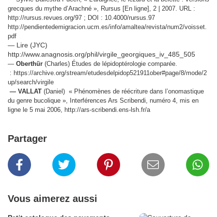
grecques du mythe d’Arachné », Rursus [En ligne], 2 | 2007. URL :
http://rursus.revues.org/97 ; DOI : 10.4000/rursus.97
http://pendientedemigracion.ucm.es/info/amaltea/revista/num2/voisset.
pdf
— Lire (JYC)
http://www.anagnosis.org/phil/virgile_georgiques_iv_485_505
—
Oberthür
(Charles) Études de lépidoptérologie comparée.
: https://archive.org/stream/etudesdelpidop521911ober#page/8/mode/2
up/search/virgile
— VALLAT
(Daniel) « Phénomènes de réécriture dans l’onomastique
du genre bucolique », Interférences Ars Scribendi, numéro 4, mis en
ligne le 5 mai 2006, http://ars-scribendi.ens-lsh.fr/a
Partager
Vous aimerez aussi