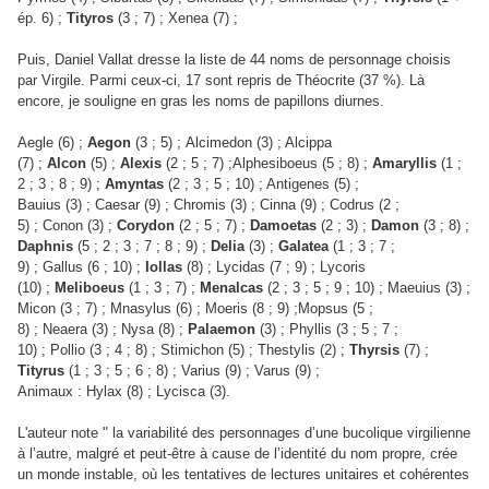
ép. 6) ;
Tityros
(3 ; 7) ; Xenea (7) ;
Puis, Daniel Vallat dresse la liste de 44 noms de personnage choisis
par Virgile. Parmi ceux-ci, 17 sont repris de Théocrite (37 %). Là
encore, je souligne en gras les noms de papillons diurnes.
Aegle (6) ;
Aegon
(3 ; 5) ; Alcimedon (3) ; Alcippa
(7) ;
Alcon
(5) ;
Alexis
(2 ; 5 ; 7) ;Alphesiboeus (5 ; 8) ;
Amaryllis
(1 ;
2 ; 3 ; 8 ; 9) ;
Amyntas
(2 ; 3 ; 5 ; 10) ; Antigenes (5) ;
Bauius (3) ; Caesar (9) ; Chromis (3) ; Cinna (9) ; Codrus (2 ;
5) ; Conon (3) ;
Corydon
(2 ; 5 ; 7) ;
Damoetas
(2 ; 3) ;
Damon
(3 ; 8) ;
Daphnis
(5 ; 2 ; 3 ; 7 ; 8 ; 9) ;
Delia
(3) ;
Galatea
(1 ; 3 ; 7 ;
9) ; Gallus (6 ; 10) ;
Iollas
(8) ; Lycidas (7 ; 9) ; Lycoris
(10) ;
Meliboeus
(1 ; 3 ; 7) ;
Menalcas
(2 ; 3 ; 5 ; 9 ; 10) ; Maeuius (3) ;
Micon (3 ; 7) ; Mnasylus (6) ; Moeris (8 ; 9) ;Mopsus (5 ;
8) ; Neaera (3) ; Nysa (8) ;
Palaemon
(3) ; Phyllis (3 ; 5 ; 7 ;
10) ; Pollio (3 ; 4 ; 8) ; Stimichon (5) ; Thestylis (2) ;
Thyrsis
(7) ;
Tityrus
(1 ; 3 ; 5 ; 6 ; 8) ; Varius (9) ; Varus (9) ;
Animaux : Hylax (8) ; Lycisca (3).
"
L'auteur note
la variabilité des personnages d’une bucolique virgilienne
,
à l’autre
malgré et peut-être à cause de l’identité du nom propre, crée
un monde instable, où les tentatives de lectures unitaires et cohérentes