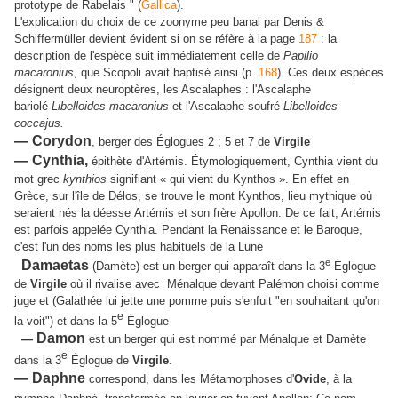
prototype de Rabelais " (
Gallica
).
L'explication du choix de ce zoonyme peu banal par Denis &
Schiffermüller devient évident si on se réfère à la page
187
: la
description de l'espèce suit immédiatement celle de
Papilio
macaronius
, que Scopoli avait baptisé ainsi (p.
168
). Ces deux espèces
désignent deux neuroptères, les Ascalaphes : l'Ascalaphe
bariolé
Libelloides macaronius
et l'Ascalaphe soufré
Libelloides
coccajus.
— Corydon
, berger des Églogues
2 ; 5 et 7
de
Virgile
— Cynthia,
épithète d'Artémis.
Étymologiquement, Cynthia vient du
mot grec
kynthios
signifiant « qui vient du Kynthos ». En effet en
Grèce, sur l'île de Délos, se trouve le mont Kynthos, lieu mythique où
seraient nés la déesse Artémis et son frère Apollon. De ce fait, Artémis
est parfois appelée Cynthia.
Pendant la Renaissance et le Baroque,
c'est l'un des noms les plus habituels de la Lune
e
Damaetas
(Damète) est un berger qui apparaît dans la 3
Églogue
de
Virgile
où il rivalise avec Ménalque devant
Palémon choisi comme
juge et
(Galathée lui jette une pomme puis s'enfuit "en souhaitant qu'on
e
la voit") et dans la 5
Églogue
Damon
—
est un berger qui est nommé par Ménalque et Damète
e
dans la 3
Églogue de
Virgile
.
— Daphne
correspond, dans les Métamorphoses d'
Ovide
, à la