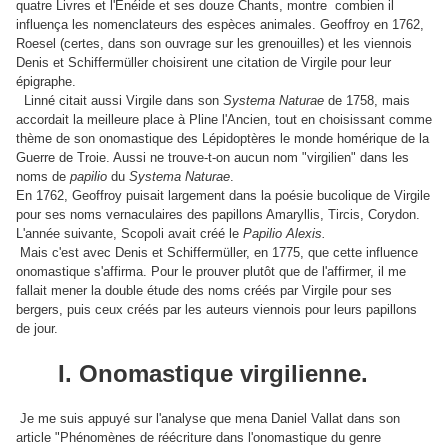
quatre Livres et l'Énéide et ses douze Chants, montre combien il
influença les nomenclateurs des espèces animales. Geoffroy en 1762,
Roesel (certes, dans son ouvrage sur les grenouilles) et les viennois
Denis et Schiffermüller choisirent une citation de Virgile pour leur
épigraphe.
Linné citait aussi Virgile dans son
Systema Naturae
de 1758, mais
accordait la meilleure place à Pline l'Ancien, tout en choisissant comme
thème de son onomastique des Lépidoptères le monde homérique de la
Guerre de Troie. Aussi ne trouve-t-on aucun nom "virgilien" dans les
noms de
papilio
du
Systema Naturae
.
En 1762, Geoffroy puisait largement dans la poésie bucolique de Virgile
pour ses noms vernaculaires des papillons Amaryllis, Tircis, Corydon.
L'année suivante, Scopoli avait créé le
Papilio Alexis.
Mais c'est avec Denis et Schiffermüller, en 1775, que cette influence
onomastique s'affirma. Pour le prouver plutôt que de l'affirmer, il me
fallait mener la double étude des noms créés par Virgile pour ses
bergers, puis ceux créés par les auteurs viennois pour leurs papillons
de jour.
I. Onomastique virgilienne.
Je me suis appuyé sur l'analyse que mena Daniel Vallat dans son
article "Phénomènes de réécriture dans l'onomastique du genre