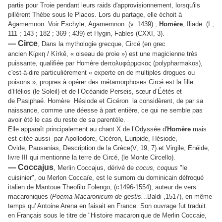
partis pour Troie pendant leurs raids d'approvisionnement, lorsqu'ils
pillèrent Thèbe sous le Placos. Lors du partage, elle échoit à
Agamemnon. Voir
Eschyle, Agamemnon (v. 1439) ;
Homère
, Iliade (I ;
111 ; 143 ; 182 ; 369 ; 439) et
Hygin, Fables (CXXI, 3).
— Circe
,
Dans la mythologie grecque, Circé (en grec
ancien
Κίρκη
/
Kírkê
, « oiseau de proie ») est une magicienne très
puissante, qualifiée par Homère de
πολυφάρμακος
(polypharmakos),
c'est-à-dire particulièrement « experte en de multiples drogues ou
poisons », propres à opérer des métamorphoses.
Circé est la fille
d’Hélios (le Soleil) et de l’Océanide Perseis, sœur d’Éétès et
de Pasiphaé. Homère Hésiode et Cicéron la considèrent, de par sa
naissance, comme une déesse à part entière, ce qui ne semble pas
avoir été le cas du reste de sa parentèle.
Elle apparaît principalement au chant X de l’Odyssée d'
Homère
mais
est citée aussi par Apollodore, Cicéron, Euripide, Hésiode,
Ovide, Pausanias, Description de la Grèce(V, 19, 7).et Virgile, Énéide,
livre III qui mentionne la terre de Circé, (le Monte Circello).
— Coccajus
,
Merlin
Coccajus, dérivé de
cocus, coquus
"le
cuisinier", ou Merlon Coccaïe, est le surnom du dominicain défroqué
italien de Mantoue Theofilo Folengo, (c1496-1554), auteur de vers
macaroniques (
Poema Macaronicum de gestis.
..Baldi ,1517), en même
temps qu' Antoine Arena en faisait en France. Son ouvrage fut traduit
en Français sous le titre de "Histoire macaronique de Merlin Coccaie,