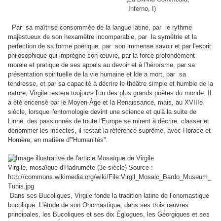
Inferno, I)
Par sa maîtrise consommée de la langue latine, par le rythme
majestueux de son hexamètre incomparable, par la symétrie et la
perfection de sa forme poétique, par son immense savoir et par l'esprit
philosophique qui imprègne son œuvre, par la force profondément
morale et pratique de ses appels au devoir et à l'héroïsme, par sa
présentation spirituelle de la vie humaine et lde a mort, par sa
tendresse, et par sa capacité à décrire le théâtre simple et humble de la
nature, Virgile restera toujours l'un des plus grands poètes du monde. Il
a été encensé par le Moyen-Âge et la Renaissance, mais, au XVIIIe
siècle, lorsque l'entomologie devint une science et qu'à la suite de
Linné, des passionnés de toute l'Europe se mirent à décrire, classer et
dénommer les insectes, il restait la référence suprême, avec Horace et
Homère, en matière d'"Humanités".
Virgile, mosaïque d'Hadrumète (3e siècle) Source :
http://commons.wikimedia.org/wiki/File:Virgil_Mosaic_Bardo_Museum_
Tunis.jpg
Dans ses Bucoliques,
Virgile fonde la tradition latine de l’onomastique
bucolique.
L'étude de son Onomastique, dans ses trois œuvres
principales, les Bucoliques et ses dix Églogues, les Géorgiques et ses