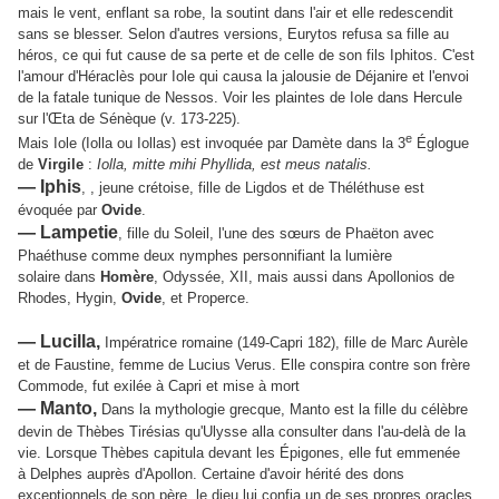
mais le vent, enflant sa robe, la soutint dans l'air et elle redescendit
sans se blesser. Selon d'autres versions, Eurytos refusa sa fille au
héros, ce qui fut cause de sa perte et de celle de son fils Iphitos.
C'est
l'amour d'Héraclès pour Iole qui causa la jalousie de Déjanire et l'envoi
de la fatale tunique de Nessos.
Voir les plaintes de Iole dans Hercule
sur l'Œta de Sénèque (v. 173-225).
e
Mais Iole (Iolla ou Iollas) est invoquée par Damète dans la 3
Églogue
de
Virgile
:
Iolla, mitte mihi Phyllida, est meus natalis.
— Iphis
, , jeune crétoise, fille de Ligdos et de Théléthuse est
évoquée par
Ovide
.
— Lampetie
, fille du Soleil, l'une des sœurs de Phaëton avec
Phaéthuse
comme deux nymphes personnifiant la lumière
solaire
dans
Homère
, Odyssée, XII, mais aussi dans
Apollonios de
Rhodes, Hygin,
Ovide
, et Properce.
— Lucilla,
Impératrice romaine (149-Capri 182), fille de Marc Aurèle
et de Faustine, femme de Lucius Verus.
Elle conspira contre son frère
Commode, fut exilée à Capri et mise à mort
— Manto,
Dans la mythologie grecque, Manto est la fille du célèbre
devin de Thèbes Tirésias qu'Ulysse alla consulter dans l'au-delà de la
vie. Lorsque Thèbes capitula devant les Épigones, elle fut emmenée
à Delphes auprès d'Apollon. Certaine d'avoir hérité des dons
exceptionnels de son père, le dieu lui confia un de ses propres oracles,