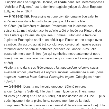
Euripide dans sa tragédie Hécube, et
Ovide
dans ses Métamorphoses.
"Achille et Polyxène" est la dernière tragédie lyrique de Jean-Baptiste
Lully, écrite en 1687
— Proserpina,
Proserpine est une divinité romaine équivalente
à Perséphone dans la mythologie grecque. Elle est la fille
de Cérès (ou Déméter) et Jupiter. Proserpine est la déesse des
saisons.
La mythologie raconte qu’elle a été enlevée par Pluton, dieu
des Enfers qui l’a ensuite épousée. Comme Pluton est le frère de
Jupiter et Proserpine sa fille, on déduit que Pluton est en couple avec
sa nièce. Un accord aurait été conclu avec celui-ci afin qu'elle puisse
retourner avec sa famille certaines périodes de l’année. Ainsi, elle
passe six mois aux Enfers (ce qui symbolise notre automne et notre
hiver) puis six mois avec sa mère (ce qui correspond à nos printemps
et été).
Virgile la cite dans ses Géorgiques :
Iamque pedem referens casus
evaserat omnes ;redditaque Eurydice superas veniebat ad auras, pone
sequens, namque hanc dederat Proserpina legem
, Géorgiques 4 vers
485-487
— Selene,
Dans la mythologie grecque, Séléné (en grec
ancien
Σελήνη
/
Selếnê
), fille des Titans Hypérion et Théia, sœur
d'Hélios (le Soleil) et d'Éos (l'Aurore), est une déesse de la Lune — plus
spécifiquement de la pleine lune, second membre de la triade
composée d'Artémis (croissant de lune) et d'Hécate (nouvelle lune). Elle