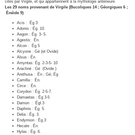
cités par Virgile, et qui appartiennent à la mythologie antérieure.
Les 29 noms provenant de Virgile (Bucoliques 14 ; Géorgiques 6 ;
Énéide 9)
Acis : Ég 3
Adonis : Ég. 10.
Aegon : Ég. 3- 5.
Agestis: Én.
Alcon : Ég 5
Alcyone : Gé (et
Ovide)
Alsus : Én
Amyntas: Ég. 2-3-5- 10
Arachné : Gé
(Ovide )
Arethusa : Én ; Gé; Ég
Camilla : Én.
Circe : Én.
Corydon : Ég. 2-5-
7
.
Damaetas : Ég 3-5
Damon : Égl.3
Daphnis : Ég. 5.
Delia : Ég. 3.
Endymion : Ég.3
Hecate : Én.
Hylas : Ég. 6.