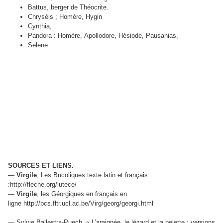
Battus, berger de Théocrite.
Chryséis ; Homère, Hygin
Cynthia,
Pandora : Homère, Apollodore, Hésiode, Pausanias,
Selene.
SOURCES ET LIENS.
—
Virgile
, Les Bucoliques texte latin et français
:http://fleche.org/lutece/
—
Virgile
, les Géorgiques en français en
ligne http://bcs.fltr.ucl.ac.be/Virg/georg/georgi.html
— Sylvie Ballestra-Puech, « L’araignée, le lézard et la belette : versions