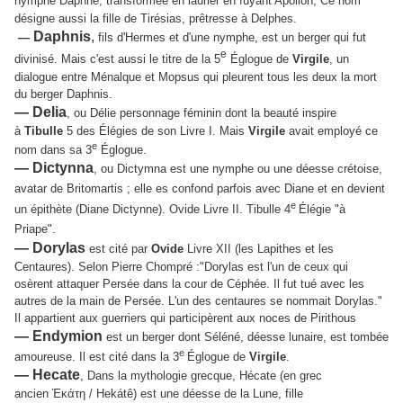
nymphe
Daphné, transformée en laurier
en fuyant Apollon
; Ce nom
désigne aussi la
fille de Tirésias, prêtresse à Delphes.
Daphnis
,
—
fils d'Hermes et d'une nymphe, est un berger qui fut
e
divinisé. Mais c'est aussi le titre de la
5
Églogue de
Virgile
, un
dialogue entre Ménalque et Mopsus qui pleurent tous les deux la mort
du berger Daphnis.
— Delia
, ou Délie personnage féminin dont la beauté inspire
à
Tibulle
5 des Élégies de son Livre I. Mais
Virgile
avait employé ce
e
nom dans sa 3
Églogue.
— Dictynna
, ou Dictymna est une nymphe ou une déesse crétoise,
avatar de Britomartis ; elle es confond parfois avec Diane et en devient
e
un épithète (Diane Dictynne). Ovide Livre II. Tibulle 4
Élégie "à
Priape".
— Dorylas
est cité par
Ovide
Livre XII (les Lapithes et les
Centaures). Selon Pierre Chompré :"Dorylas est l'un de ceux qui
osèrent attaquer Persée dans la cour de Céphée. Il fut tué avec les
autres de la main de Persée. L'un des centaures se nommait Dorylas."
Il appartient aux guerriers qui participèrent aux noces de Pirithous
— Endymion
est un berger dont Séléné, déesse lunaire, est tombée
e
amoureuse. Il est cité dans la
3
Églogue de
Virgile
.
— Hecate
,
Dans la mythologie grecque, Hécate (en grec
ancien
Ἑκάτη
/
Hekátê
) est une déesse de la Lune, fille