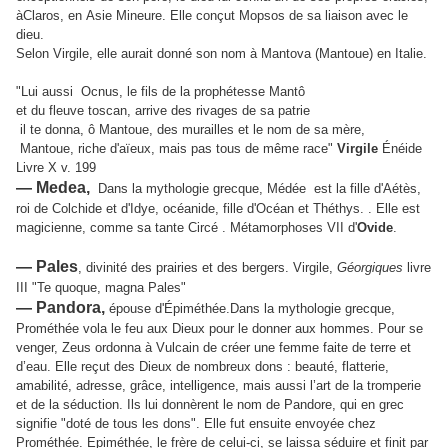
àClaros, en Asie Mineure. Elle conçut Mopsos de sa liaison avec le
dieu.
Selon Virgile, elle aurait donné son nom à Mantova (Mantoue) en Italie.
"Lui aussi Ocnus, le fils de la prophétesse Mantô
et du fleuve toscan, arrive des rivages de sa patrie
il te donna, ô Mantoue, des murailles et le nom de sa mère,
Mantoue, riche d'aïeux, mais pas tous de même race"
Virgile
Énéide
Livre X v. 199
— Medea,
Dans la mythologie grecque, Médée est la fille d'Aétès,
roi de Colchide et d'Idye, océanide, fille d'Océan et Théthys. . Elle est
magicienne, comme sa tante Circé . Métamorphoses VII d'
Ovide
.
— Pales
, divinité des prairies et des bergers. Virgile,
Géorgiques
livre
III "Te quoque, magna Pales"
— Pandora,
épouse d'Épiméthée.
Dans la mythologie grecque,
Prométhée vola le feu aux Dieux pour le donner aux hommes. Pour se
venger, Zeus ordonna à Vulcain de créer une femme faite de terre et
d’eau. Elle reçut des Dieux de nombreux dons : beauté, flatterie,
amabilité, adresse, grâce, intelligence, mais aussi l’art de la tromperie
et de la séduction. Ils lui donnèrent le nom de Pandore, qui en grec
signifie "doté de tous les dons". Elle fut ensuite envoyée chez
Prométhée. Epiméthée, le frère de celui-ci, se laissa séduire et finit par