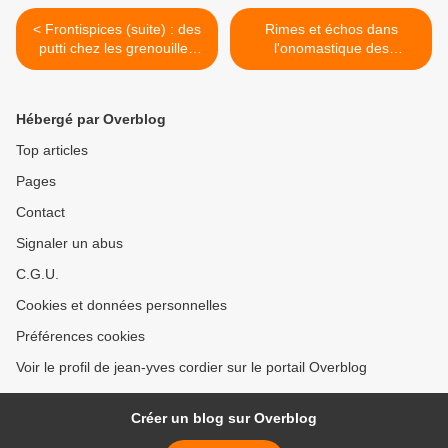
< Frontispices (suite) : des
Rimes et échos dans
putti chez les grenouilles
l'onomastique des
(Roesel, 1758).
rhopalocères du Wiener
Verzeichniss de Denis &
Schiffermüller 1775 >
Hébergé par Overblog
Top articles
Pages
Contact
Signaler un abus
C.G.U.
Cookies et données personnelles
Préférences cookies
Voir le profil de jean-yves cordier sur le portail Overblog
Créer un blog sur Overblog