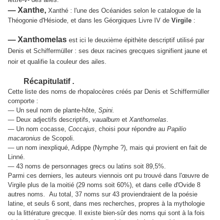
— Xanthe,
Xanthé : l'une des Océanides selon le catalogue de la
Théogonie d'Hésiode, et dans les Géorgiques Livre IV de
Virgile
:
— Xanthomelas
est ici le deuxième épithète descriptif utilisé par
Denis et Schiffermüller : ses deux racines grecques signifient jaune et
noir et qualifie la couleur des ailes.
Récapitulatif .
Cette liste des noms de rhopalocères créés par Denis et Schiffermüller
comporte :
— Un seul nom de plante-hôte,
Spini.
— Deux adjectifs descriptifs,
vaualbum
et
Xanthomelas
.
— Un nom cocasse,
Coccajus
, choisi pour répondre au
Papilio
macaronius
de Scopoli.
— un nom inexpliqué, Adippe (Nymphe ?), mais qui provient en fait de
Linné.
— 43 noms de personnages grecs ou latins soit 89,5%.
Parmi ces derniers, les auteurs viennois ont pu trouvé dans l'œuvre de
Virgile plus de la moitié (29 noms soit 60%), et dans celle d'Ovide 8
autres noms. Au total, 37 noms sur 43 proviendraient de la poésie
latine, et seuls 6 sont, dans mes recherches, propres à la mythologie
ou la littérature grecque. Il existe bien-sûr des noms qui sont à la fois