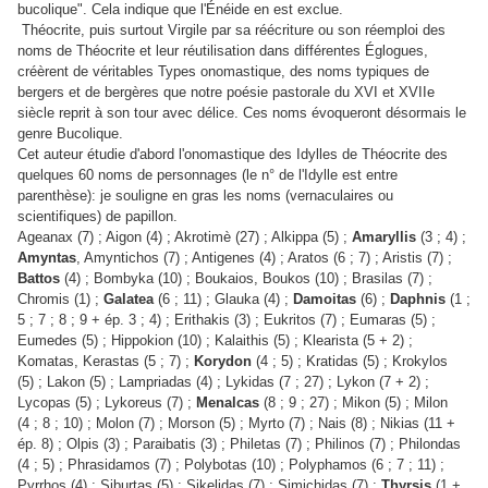
bucolique". Cela indique que l'Énéide en est exclue.
Théocrite, puis surtout Virgile par sa réécriture ou son réemploi des
noms de Théocrite et leur réutilisation dans différentes Églogues,
créèrent de véritables Types onomastique, des noms typiques de
bergers et de bergères que notre poésie pastorale du XVI et XVIIe
siècle reprit à son tour avec délice. Ces noms évoqueront désormais le
genre Bucolique.
Cet auteur étudie d'abord l'onomastique des Idylles de Théocrite des
quelques 60 noms de personnages (le n° de l'Idylle est entre
parenthèse): je souligne en gras les noms (vernaculaires ou
scientifiques) de papillon.
Ageanax (7) ; Aigon (4) ; Akrotimè (27) ; Alkippa (5) ;
Amaryllis
(3 ; 4) ;
Amyntas
, Amyntichos (7) ; Antigenes (4) ; Aratos (6 ; 7) ; Aristis (7) ;
Battos
(4) ; Bombyka (10) ; Boukaios, Boukos (10) ; Brasilas (7) ;
Chromis (1) ;
Galatea
(6 ; 11) ; Glauka (4) ;
Damoitas
(6) ;
Daphnis
(1 ;
5 ; 7 ; 8 ; 9 + ép. 3 ; 4) ; Erithakis (3) ; Eukritos (7) ; Eumaras (5) ;
Eumedes (5) ; Hippokion (10) ; Kalaithis (5) ; Klearista (5 + 2) ;
Komatas, Kerastas (5 ; 7) ;
Korydon
(4 ; 5) ; Kratidas (5) ; Krokylos
(5) ; Lakon (5) ; Lampriadas (4) ; Lykidas (7 ; 27) ; Lykon (7 + 2) ;
Lycopas (5) ; Lykoreus (7) ;
Menalcas
(8 ; 9 ; 27) ; Mikon (5) ; Milon
(4 ; 8 ; 10) ; Molon (7) ; Morson (5) ; Myrto (7) ; Nais (8) ; Nikias (11 +
ép. 8) ; Olpis (3) ; Paraibatis (3) ; Philetas (7) ; Philinos (7) ; Philondas
(4 ; 5) ; Phrasidamos (7) ; Polybotas (10) ; Polyphamos (6 ; 7 ; 11) ;
Pyrrhos (4) ; Siburtas (5) ; Sikelidas (7) ; Simichidas (7) ;
Thyrsis
(1 +