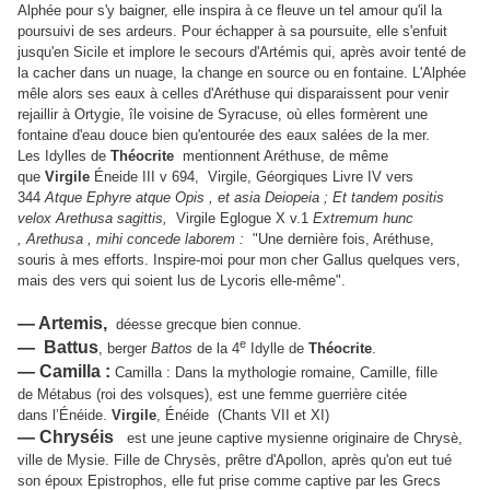
Alphée pour s'y baigner, elle inspira à ce fleuve un tel amour qu'il la
poursuivi de ses ardeurs.
Pour échapper à sa poursuite, elle s'enfuit
jusqu'en Sicile et implore le secours d'Artémis qui, après avoir tenté de
la cacher dans un nuage, la change en source ou en fontaine. L'Alphée
mêle alors ses eaux à celles d'Aréthuse qui disparaissent pour venir
rejaillir à Ortygie, île voisine de Syracuse, où elles formèrent une
fontaine d'eau douce bien qu'entourée des eaux salées de la mer.
Les Idylles de
Théocrite
mentionnent Aréthuse
,
de même
que
Virgile
Éneide III v 694,
Virgile, Géorgiques Livre IV vers
344
Atque Ephyre atque Opis , et asia Deiopeia ; Et tandem positis
velox Arethusa sagittis,
Virgile Eglogue X v.1
Extremum hunc
, Arethusa , mihi concede laborem :
"Une dernière fois, Aréthuse,
souris à mes efforts. Inspire-moi pour mon cher Gallus quelques vers,
mais des vers qui soient lus de Lycoris elle-même".
— Artemis,
déesse grecque bien connue.
e
— Battus
,
berger
Battos
de la 4
Idylle de
Théocrite
.
— Camilla :
Camilla : Dans la mythologie romaine, Camille, fille
de Métabus (roi des volsques), est une femme guerrière citée
dans l’Énéide.
Virgile
, Énéide (Chants VII et XI)
— Chryséis
est une jeune captive mysienne originaire de Chrysè,
ville de Mysie. Fille de Chrysès, prêtre d'Apollon, après qu'on eut tué
son époux Epistrophos, elle fut prise comme captive par les Grecs