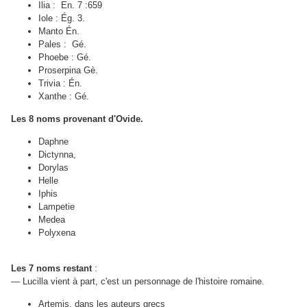
Ilia : En. 7 :659
Iole : Ég. 3.
Manto Én.
Pales : Gé.
Phoebe : Gé.
Proserpina Gè.
Trivia : Én.
Xanthe : Gé.
Les 8 noms provenant d'Ovide.
Daphne
Dictynna,
Dorylas
Helle
Iphis
Lampetie
Medea
Polyxena
Les 7 noms restant
:
— Lucilla vient à part, c'est un personnage de l'histoire romaine.
Artemis, dans les auteurs grecs