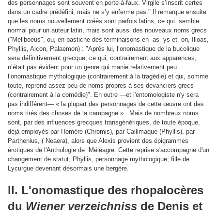
des personnages sont souvent en porte-à-faux. Virgile s’inscrit certes
."
dans un cadre prédéfini, mais ne s’y enferme pas
Il remarque ensuite
que les noms nouvellement créés sont parfois latins, ce qui semble
normal pour un auteur latin, mais sont aussi des nouveaux noms grecs
("Meliboeus", ou, en pastiche des terminaisons en -as -ys et -on, Illoas,
Phyllis, Alcon, Palaemon) : "Après lui, l’onomastique de la bucolique
sera définitivement grecque, ce qui, contrairement aux apparences,
n’était pas évident pour un genre qui manie relativement peu
l’onomastique mythologique (contrairement à la tragédie) et qui, somme
toute, reprend assez peu de noms propres à ses devanciers grecs
(contrairement à la comédie)". En outre —et l'entomologiste n'y sera
pas indifférent— « la plupart des personnages de cette œuvre ont des
noms tirés des choses de la campagne ». Mais de nombreux noms
sont, par des influences grecques transgénériques, de toute époque,
déjà employés par Homère (Chromis), par Callimaque (Phyllis), par
Parthenius, ( Neaera), alors que Alexis provient des épigrammes
érotiques de l'Anthologie de Méléagre. Cette reprise s'accompagne d'un
changement de statut, Phyllis, personnage mythologique, fille de
Lycurgue devenant désormais une bergère.
II. L'onomastique des rhopalocères
du
Wiener verzeichniss
de Denis et