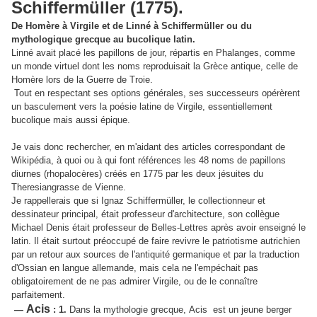
Schiffermüller (1775).
De Homère à Virgile et de Linné à Schiffermüller ou du
mythologique grecque au bucolique latin.
Linné avait placé les papillons de jour, répartis en Phalanges, comme
un monde virtuel dont les noms reproduisait la Grèce antique, celle de
Homère lors de la Guerre de Troie.
Tout en respectant ses options générales, ses successeurs opérèrent
un basculement vers la poésie latine de Virgile, essentiellement
bucolique mais aussi épique.
Je vais donc rechercher, en m'aidant des articles correspondant de
Wikipédia, à quoi ou à qui font références les 48 noms de papillons
diurnes (rhopalocères) créés en 1775 par les deux jésuites du
Theresiangrasse de Vienne.
Je rappellerais que si Ignaz Schiffermüller, le collectionneur et
dessinateur principal, était professeur d'architecture, son collègue
Michael Denis était professeur de Belles-Lettres après avoir enseigné le
latin. Il était surtout préoccupé de faire revivre le patriotisme autrichien
par un retour aux sources de l'antiquité germanique et par la traduction
d'Ossian en langue allemande, mais cela ne l'empéchait pas
obligatoirement de ne pas admirer Virgile, ou de le connaître
parfaitement.
Acis
—
: 1.
Dans la mythologie grecque, Acis est un jeune berger