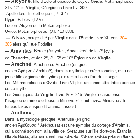
— Alcyone
, fille d'Eole et épouse de Ceyx :
Ovide
, Métamorphoses
XI v.421 et
Virgile
, Géorgiques Livre I v. 399.
Apollodore, Bibliothèque (I, 7, 3-4).
Hygin, Fables (LXV).
Lucien, Alcyon ou la Métamorphose .
Ovide, Métamorphoses (XI, 410-580).
Alsus,
—
berger cité par
Virgile
dans l'Énéide Livre XII vers
304-
305
alors qu'il tue Podalire.
e
Amyntas
—
,
Berger (Amyntas, Amyntikos) de la 7
Idylle
e
e
e
e
de
Théocrite
, et des 2
, 3
, 5
et 10
Églogues de
Virgile
.
— Arachné
,
Arachné ou Arachne (en grec
ancien
Ἀράχνη
/
Arákhnê
), dans la mythologie gréco-romaine, est une
jeune fille originaire de Lydie qui excellait dans l'art du tissage.
Les Métamorphoses d’
Ovide
, Livre VI plus ancienne attestation connue
de ce mythe.
Les Géorgiques de
Virgile
. Livre IV v. 246 :Virgile a caractérisé
l'araignée comme « odieuse à Minerve »1 ( aut invisa Minervae / In
foribus laxos suspendit aranea casses)
— Arethusa
,
Dans la mythologie grecque, Aréthuse (en grec
ancien
Ἀρέθουσα
/
Aréthousa
) est une nymphe du cortège d'Artémis,
qui a donné son nom à la ville de Syracuse sur l'île d'ortygie. Étant la
fille de Nérée, elle est aussi une Néréide. S'étant arrêtée près du fleuve