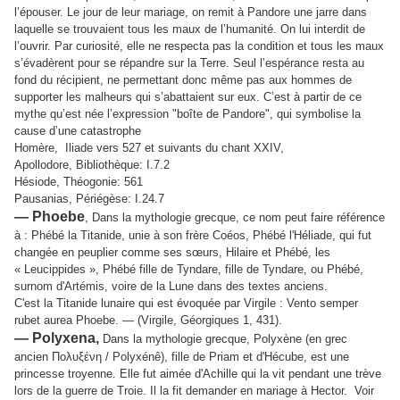
l’épouser. Le jour de leur mariage, on remit à Pandore une jarre dans
laquelle se trouvaient tous les maux de l’humanité. On lui interdit de
l’ouvrir. Par curiosité, elle ne respecta pas la condition et tous les maux
s’évadèrent pour se répandre sur la Terre. Seul l’espérance resta au
fond du récipient, ne permettant donc même pas aux hommes de
supporter les malheurs qui s’abattaient sur eux. C’est à partir de ce
mythe qu’est née l’expression "boîte de Pandore", qui symbolise la
cause d’une catastrophe
Homère, Iliade vers 527 et suivants du chant XXIV,
Apollodore, Bibliothèque: I.7.2
Hésiode, Théogonie: 561
Pausanias, Périégèse: I.24.7
— Phoebe
,
D
ans la mythologie grecque, ce nom peut faire référence
à : Phébé la Titanide, unie à son frère Coéos, Phébé l'Héliade, qui fut
changée en peuplier comme ses sœurs, Hilaire et Phébé, les
« Leucippides », Phébé fille de Tyndare, fille de Tyndare, ou Phébé,
surnom d'Artémis, voire de la Lune dans des textes anciens.
C'est la Titanide lunaire qui est évoquée par Virgile : Vento semper
rubet aurea Phoebe. — (Virgile, Géorgiques 1, 431).
— Polyxena,
Dans la mythologie grecque, Polyxène (en grec
ancien
Πολυξένη
/
Polyxénê
), fille de Priam et d'Hécube, est une
princesse troyenne. Elle fut aimée d'Achille qui la vit pendant une trève
lors de la guerre de Troie. Il la fit demander en mariage à Hector. Voir