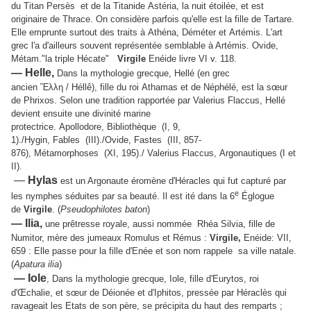
du Titan Persès et de la Titanide Astéria, la nuit étoilée, et est
originaire de Thrace. On considère parfois qu'elle est la fille de Tartare.
Elle emprunte surtout des traits à Athéna, Déméter et Artémis. L'art
grec l'a d'ailleurs souvent représentée semblable à Artémis. Ovide,
Métam."la triple Hécate"
Virgile
Enéide livre VI v. 118.
— Helle,
Dans la mythologie grecque, Hellé (en grec
ancien
Ἕλλη
/
Héllê
), fille du roi Athamas et de Néphélé, est la sœur
de Phrixos. Selon une tradition rapportée par Valerius Flaccus, Hellé
devient ensuite une divinité marine
protectrice. Apollodore, Bibliothèque (I, 9,
1)./Hygin, Fables (III)./Ovide, Fastes (III, 857-
876), Métamorphoses (XI, 195)./ Valerius Flaccus, Argonautiques (I et
II).
—
Hylas
est un Argonaute éromène d'Héracles qui fut capturé par
e
les nymphes séduites par sa beauté. Il est ité dans la 6
Églogue
de
Virgile
.
(
Pseudophilotes baton
)
— Ilia,
une prêtresse royale, aussi nommée Rhéa Silvia, fille de
Numitor, mère des jumeaux Romulus et Rémus :
Virgile,
Enéide: VII,
659 : Elle passe pour la fille d'Enée et son nom rappele sa ville natale.
(
Apatura ilia
)
— Iole
,
Dans la mythologie grecque, Iole, fille d'Eurytos, roi
d'Œchalie, et sœur de Déionée et d'Iphitos, pressée par Héraclès qui
ravageait les Etats de son père, se précipita du haut des remparts ;