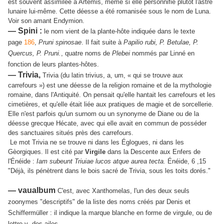
est souvent assimilée à Artémis, même si elle personnifie plutôt l'astre
lunaire lui-même. Cette déesse a été romanisée sous le nom de Luna.
Voir son amant Endymion.
— Spini :
le nom vient de la plante-hôte indiquée dans le texte
page
186
,
Pruni spinosae
. Il fait suite à
Papilio rubi, P. Betulae, P.
Quercus, P. Pruni.
, quatre noms de
Plebei
nommés par Linné en
fonction de leurs plantes-hôtes.
— Trivia,
Trivia (du latin
trivius, a, um
, « qui se trouve aux
carrefours ») est une déesse de la religion romaine et de la mythologie
romaine, dans l'Antiquité. On pensait qu'elle hantait les carrefours et les
cimetières, et qu'elle était liée aux pratiques de magie et de sorcellerie.
Elle n'est parfois qu'un surnom ou un synonyme de Diane ou de la
déesse grecque Hécate, avec qui elle avait en commun de posséder
des sanctuaires situés près des carrefours.
Le mot Trivia ne se trouve ni dans les Églogues, ni dans les
Gèorgiques. Il est cité
par
Virgile
dans la Descente aux Enfers de
l'Énéide :
Iam subeunt Triuiae lucos atque aurea tecta.
Énéide, 6 ,15
"
Déjà, ils pénètrent dans le bois sacré de Trivia, sous les toits dorés."
— vaualbum
C'est, avec Xanthomelas, l'un des deux seuls
zoonymes "descriptifs" de la liste des noms créés par Denis et
Schiffermüller : il indique la marque blanche en forme de virgule, ou de
lettre-v- des ailes.