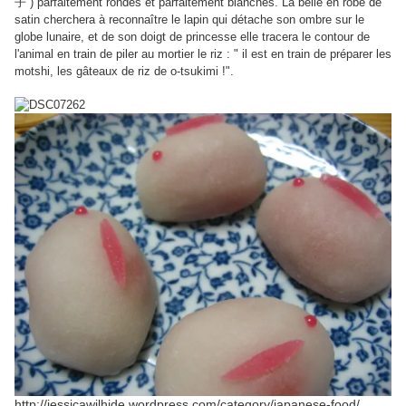
子
) parfaitement rondes et parfaitement blanches. La belle en robe de
satin cherchera à reconnaître le lapin qui détache son ombre sur le
globe lunaire, et de son doigt de princesse elle tracera le contour de
l'animal en train de piler au mortier le riz : " il est en train de préparer les
motshi, les gâteaux de riz de o-tsukimi !".
http://jessicawilhide.wordpress.com/category/japanese-food/