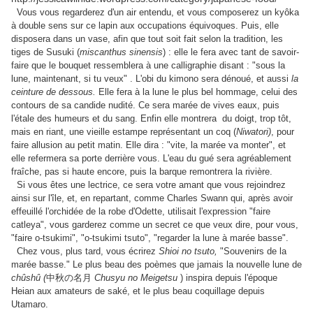
Vous vous regarderez d'un air entendu, et vous composerez un kyôka
à double sens sur ce lapin aux occupations équivoques. Puis,
elle
disposera dans un vase, afin que tout soit fait selon la tradition, les
tiges de Susuki (
miscanthus sinensis
) : elle le fera avec tant de savoir-
faire que le bouquet ressemblera à une calligraphie disant : "sous la
lune, maintenant, si tu veux" .
L'obi
du kimono sera dénoué, et aussi
la
ceinture de dessous.
Elle fera à la lune le plus bel hommage, celui des
contours de sa candide nudité. Ce sera marée de vives eaux, puis
l'étale des humeurs et du sang. Enfin elle montrera du doigt, trop tôt,
mais en riant, une vieille estampe représentant un coq (
Niwatori)
, pour
faire allusion au petit matin. Elle dira : "vite, la marée va monter", et
elle refermera sa porte derrière vous. L'eau du gué sera agréablement
fraîche, pas si haute encore, puis la barque remontrera la rivière.
Si vous êtes une lectrice, ce sera votre amant que vous rejoindrez
ainsi sur l'île, et, en repartant, comme Charles Swann qui, après avoir
effeuillé l'orchidée de la robe d'Odette, utilisait l'expression "faire
catleya", vous garderez comme un secret ce que veux dire, pour vous,
"faire o-tsukimi", "o-tsukimi tsuto", "regarder la lune à marée basse".
Chez vous, plus tard, vous écrirez
Shioi no tsuto,
"Souvenirs de la
marée basse." Le plus beau des poèmes que jamais la nouvelle lune de
chûshû (
中秋の名月
Chusyu no Meigetsu
)
inspira depuis l'époque
Heian aux amateurs de saké, et le plus beau coquillage depuis
Utamaro.