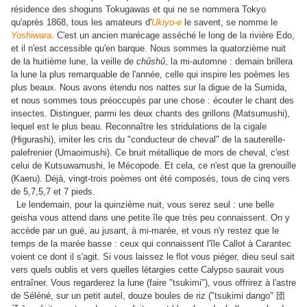
résidence des shoguns Tokugawas et qui ne se nommera Tokyo
qu'après 1868, tous les amateurs d'
Ukiyo-e
le savent, se nomme le
Yoshiwara
. C'est un ancien marécage asséché le long de la rivière Edo,
et il n'est accessible qu'en barque. Nous sommes la quatorzième nuit
de la huitième lune, la veille de
chûshû
, la mi-automne : demain brillera
la lune la plus remarquable de l'année, celle qui inspire les poèmes les
plus beaux. Nous avons étendu nos nattes sur la digue de la Sumida,
et nous sommes tous préoccupés par une chose : écouter le chant des
insectes. Distinguer, parmi les deux chants des grillons (Matsumushi),
lequel est le plus beau. Reconnaître les stridulations de la cigale
(Higurashi), imiter les cris du "conducteur de cheval" de la sauterelle-
palefrenier (Umaoimushi). Ce bruit métallique de mors de cheval, c'est
celui de Kutsuwamushi, le Mécopode. Et cela, ce n'est que la grenouille
(Kaeru). Déjà, vingt-trois poèmes ont été composés, tous de cinq vers
de 5,7,5,7 et 7 pieds.
Le lendemain, pour la quinzième nuit, vous serez seul : une belle
geisha vous attend dans une petite île que très peu connaissent. On y
accède par un gué, au jusant, à mi-marée, et vous n'y restez que le
temps de la marée basse : ceux qui connaissent l'île Callot à Carantec
voient ce dont il s'agit. Si vous laissez le flot vous piéger, dieu seul sait
vers quels oublis et vers quelles létargies cette Calypso saurait vous
entraîner. Vous regarderez la lune (faire "tsukimi"), vous offrirez à l'astre
de Séléné, sur un petit autel, douze boules de riz ("tsukimi dango"
団