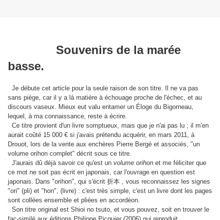
Souvenirs de la marée
basse.
Je débute cet article pour la seule raison de son titre. Il ne va pas
sans piège, car il y a là matière à échouage proche de l'échec, et au
discours vaseux. Mieux eut valu entamer un Éloge du Bigorneau,
lequel, à ma connaissance, reste à écrire.
Ce titre provient d'un livre somptueux, mais que je n'ai pas lu ; il m'en
aurait coûté 15 000 € si j'avais prétendu acquérir, en mars 2011, à
Drouot, lors de la vente aux enchères Pierre Bergé et associés, "un
volume orihon complet" décrit sous ce titre.
J'aurais dû déjà savoir ce qu'est un
volume orihon
et me féliciter que
ce mot ne soit pas écrit en japonais, car l'ouvrage en question est
japonais. Dans "orihon", qui s'écrit
折本
, vous reconnaissez les signes
"ori" (pli) et "hon", (livre) : c'est très simple, c'est un livre dont les pages
sont collées ensemble et pliées en accordéon.
Son titre original est Shioi no tsuto, et vous pouvez, soit en trouver le
fac-similé aux éditions Philippe Picquier (2006) qui reproduit