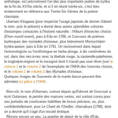
anthologie, est précisément l'un des plus importants poètes de kyôka
de la fin du XVIIIe siècle, et si il en réunit trente-six, c'est bien
évidemment en référence aux Trente-Six Génies de la poésie
classique.
Utamaro Kitagawa (pour respecter l'usage japonais de donner d'abord
le nom, puis le prénom) a donné deux autres splendides volumes
d'estampes consacrés à l'histoire naturelle :
l'Album d'insectes choisis
(Ehon mushi erami
), paru à Edo en 1788, et
Concours de poèmes
burlesques des myriades d'oiseaux
, plus brièvement
Momochidori-
kyöka-awase
; paru à Edo en 1791. Un ravissement dans lequel
l'entomologiste ou l'ornithologue en herbe plonge, à dix centimètres du
sol, dans des nez-à-nez avec la libellule rouge, la sauterelle-palefrenier,
le troglodyte-mignon et le rossignol dont il n'avait pas oser rêver (voir
le
volume 1
et le
volume 2
de l'exemplaire de l'INHA des Insectes choisis,
et le
volume 1
et
volume 2
des Myriades d'oiseaux.
Quelques images de
Souvenirs de la marée basse
peuvent être
admirées
ici grâce à l'INHA
.
Bien-sûr, le nom d'Utamaro, surtout depuis qu'Edmont de Goncourt a
écrit
Outamaro, le peintre des maisons vertes
, est surtout connu pour
ses portraits de courtisanes habillées de tissus précieux, ou, plus
confidentiellement, pour
Le Chant de l'Oreiller
,
Utamakura
(1788), dont
on a deviné qu'il s'agit d'un recueil érotique.
Rêvons encore un peu. La quartier de plaisir de la ville d'Edo,