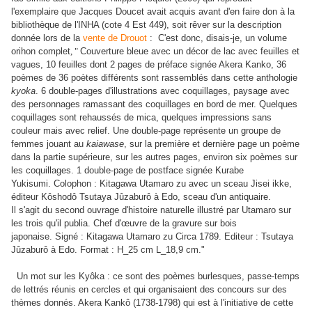
l'exemplaire que Jacques Doucet avait acquis avant d'en faire don à la
bibliothèque de l'INHA (cote 4 Est 449), soit rêver sur la description
donnée lors de la
vente de Drouot
: C'est donc, disais-je, un volume
orihon complet
, "
Couverture bleue avec un décor de lac avec feuilles et
vagues,
10 feuilles dont 2 pages de préface signée Akera Kanko, 36
poèmes de 36 poètes différents sont rassemblés dans cette anthologie
kyoka
. 6 double-pages d'illustrations avec coquillages, paysage avec
des personnages ramassant des coquillages en bord de mer. Quelques
coquillages sont rehaussés de mica, quelques impressions sans
couleur mais avec relief. Une double-page représente un groupe de
femmes jouant au
kaiawase
, sur la première et dernière page un poème
dans la partie supérieure, sur les autres pages, environ six poèmes sur
les coquillages. 1 double-page de postface signée Kurabe
Yukisumi.
Colophon : Kitagawa Utamaro zu avec un sceau Jisei ikke,
éditeur Kôshodô Tsutaya Jûzaburô à Edo, sceau d'un antiquaire.
Il s'agit du second ouvrage d'histoire naturelle illustré par Utamaro sur
les trois qu'il publia. Chef d'œuvre de la gravure sur bois
japonaise.
Signé : Kitagawa Utamaro zu Circa 1789
.
Editeur : Tsutaya
Jûzaburô à Edo.
Format : H_25 cm L_18,9 cm."
Un mot sur les Kyôka : ce sont des poèmes burlesques, passe-temps
de lettrés réunis en cercles et qui organisaient des concours sur des
thèmes donnés. Akera Kankô (1738-1798) qui est à l'initiative de cette