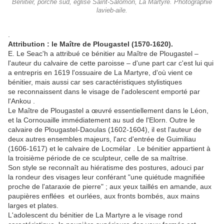
Bénitier, porche sud, église Saint-Salomon, La Martyre. Photographie
lavieb-aile.
.
Attribution : le Maître de Plougastel (1570-1620).
E. Le Seac'h a attribué ce bénitier au Maître de Plougastel –
l'auteur du calvaire de cette paroisse – d'une part car c'est lui qui
a entrepris en 1619 l'ossuaire de La Martyre, d'où vient ce
bénitier, mais aussi car ses caractéristiques stylistiques
se reconnaissent dans le visage de l'adolescent emporté par
l'Ankou .
Le Maître de Plougastel a œuvré essentiellement dans le Léon,
et la Cornouaille immédiatement au sud de l'Elorn. Outre le
calvaire de Plougastel-Daoulas (1602-1604), il est l'auteur de
deux autres ensembles majeurs, l'arc d'entrée de Guimiliau
(1606-1617) et le calvaire de Locmélar . Le bénitier appartient à
la troisième période de ce sculpteur, celle de sa maîtrise.
Son style se reconnaît au hiératisme des postures, adouci par
la rondeur des visages leur conférant "une quiétude magnifiée
proche de l'ataraxie de pierre" ; aux yeux taillés en amande, aux
paupières enflées et ourlées, aux fronts bombés, aux mains
larges et plates.
L'adolescent du bénitier de La Martyre a le visage rond