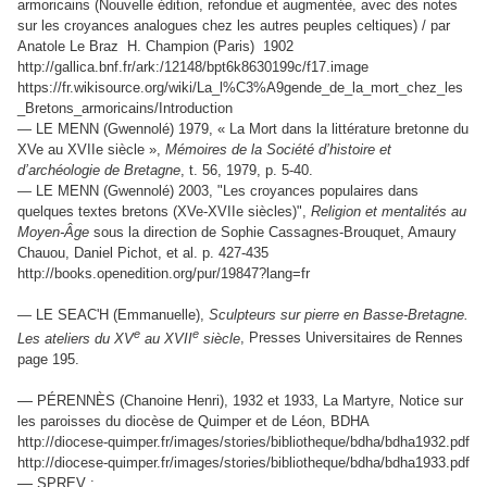
armoricains (Nouvelle édition, refondue et augmentée, avec des notes
sur les croyances analogues chez les autres peuples celtiques) / par
Anatole Le Braz H. Champion (Paris) 1902
http://gallica.bnf.fr/ark:/12148/bpt6k8630199c/f17.image
https://fr.wikisource.org/wiki/La_l%C3%A9gende_de_la_mort_chez_les
_Bretons_armoricains/Introduction
— LE MENN (Gwennolé) 1979, « La Mort dans la littérature bretonne du
XVe au XVIIe siècle »,
Mémoires de la Société d’histoire et
d’archéologie de Bretagne
, t. 56, 1979, p. 5-40.
— LE MENN (Gwennolé) 2003, "
Les croyances populaires dans
quelques textes bretons (XVe-XVIIe siècles)",
Religion et mentalités au
Moyen-Âge
sous la direction de Sophie Cassagnes-Brouquet, Amaury
Chauou, Daniel Pichot, et al. p. 427-435
http://books.openedition.org/pur/19847?lang=fr
— LE SEAC'H (Emmanuelle),
Sculpteurs sur pierre en Basse-Bretagne.
e
e
Les ateliers du XV
au XVII
siècle
, Presses Universitaires de Rennes
page 195.
—
PÉRENNÈS (Chanoine Henri), 1932 et 1933, La Martyre, Notice sur
les paroisses du diocèse de Quimper et de Léon, BDHA
http://diocese-quimper.fr/images/stories/bibliotheque/bdha/bdha1932.pdf
http://diocese-quimper.fr/images/stories/bibliotheque/bdha/bdha1933.pdf
—
SPREV :