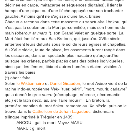
déclinée en carpe, métacarpe et séquences digitales), il tient la
hampe d'une pique ou d'une flèche appuyée sur son trochanter
gauche. A moins qu'il ne s'agisse d'une faux, brisée.
Chacun a reconnu dans cette mascotte du sanctuaire l'Ankou, qui
n'est pas la seulement la Mort personnifiée, mais son homme de
main (
oberour ar maro *
), son Grand Valet en quelque sorte. La
Mort était familière aux Bas-Bretons, qui, jusqu'au XVIIe siècle,
enterraient leurs défunts sous le sol de leurs églises et chapelles.
Au XVIIe siècle, faute de place, les ossements furent rangé dans
les ossuaires, dans un spectacle plus macabre qu'aujourd'hui
puisque les crânes, parfois placés dans des boites individuelles,
ainsi que les fémurs, tibia et autres humérus étaient visibles à
travers les baies.
(*) ober : faire
Selon
le Wiktionnaire
et
Daniel Giraudon
, le mot
Ankou
vient de la
racine indo-européenne
Nek-
"tuer, périr", "mort, mourir, cadavre"
qui a donné le grec
necro
(nécrophage, nécrose, nécromantie
etc.) et le latin
neco, as, are
"faire mourir" . En breton, la
première mention du mot Ankou remonte au IXe siècle, puis on le
trouve dans le
Catholicon de Jehan Lagadeuc
, dictionnaire
trilingue imprimé à Tréguier en 1499:
ANCOU : gal. la mort. Voyez MARU
MARU : g. mort,