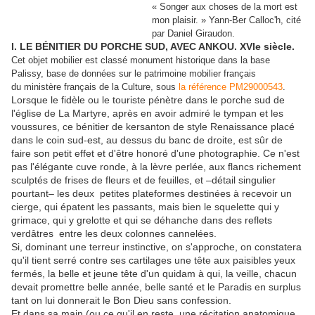
« Songer aux choses de la mort est
mon plaisir. » Yann-Ber Calloc'h, cité
par Daniel Giraudon.
I. LE BÉNITIER DU PORCHE SUD, AVEC ANKOU. XVIe siècle.
Cet objet mobilier est classé monument historique dans la base
Palissy, base de données sur le patrimoine mobilier français
du ministère français de la Culture, sous
la référence PM29000543
.
Lorsque le fidèle ou le touriste pénètre dans le porche sud de
l'église de La Martyre, après en avoir admiré le tympan et les
voussures, ce bénitier de kersanton de style Renaissance placé
dans le coin sud-est, au dessus du banc de droite, est sûr de
faire son petit effet et d'être honoré d'une photographie. Ce n'est
pas l'élégante cuve ronde, à la lèvre perlée, aux flancs richement
sculptés de frises de fleurs et de feuilles, et –détail singulier
pourtant– les deux petites plateformes destinées à recevoir un
cierge, qui épatent les passants, mais bien le squelette qui y
grimace, qui y grelotte et qui se déhanche dans des reflets
verdâtres entre les deux colonnes cannelées.
Si, dominant une terreur instinctive, on s'approche, on constatera
qu'il tient serré contre ses cartilages une tête aux paisibles yeux
fermés, la belle et jeune tête d'un quidam à qui, la veille, chacun
devait promettre belle année, belle santé et le Paradis en surplus
tant on lui donnerait le Bon Dieu sans confession.
Et dans sa main (ou ce qu'il en reste, une récitation anatomique