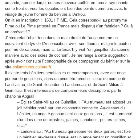
amande, son nez large, ou ses cheveux coiffés en torons rayonnants
sur le front et vers les épaules ont bien des points communs avec le
visage du jeune homme du bénitier à l'Ankou.
On lit en inscription : 1601 I.PIME. Cela correspond-il au patronyme
Pime ou Le Pime (attesté en France mais disparu) d'un fabricien ? Ou à
un abréviatif ?
J'interprétai l'objet tenu dans la main droite de l'ange comme un
équivalent du lys de l'Annonciation, avec son fleuron, malgré le bouton
pommé de sa base, mais E. Le Seac'h y voit "un goupillon d'ancienne
manière avec des soies de cochon". Je me range à cette suggestion
après avoir consulté l'iconographie de ce compagnon du bénitier sur le
site
enluminures.culture.fr
.
Il existe trois bénitiers semblables et contemporains, avec cet ange
porteur de goupillons, dans un périmètre proche : ceux du porche de
Landivisiau, de Saint-Houardon à Landerneau, et de Saint-Miliau à
Guimiliau. Il est intéressant de comparer leurs descriptions par le
chanoine Abgrall :
– Église Saint-Miliau de Guimiliau : "Au trumeau est adossé un
joli bénitier porté sur une colonnette cannelée. Au-dessus du
bénitier, un ange è genoux tient deux goupillons ; il est surmonté
d'un dais orné de pilastres, gaines, cariatides, petites niches,
etc.."
– Landivisiau : "Au trumeau qui sépare les deux portes, est fixé
un bénitier, au-dessus duquel est un ange tenant un goupillon et,