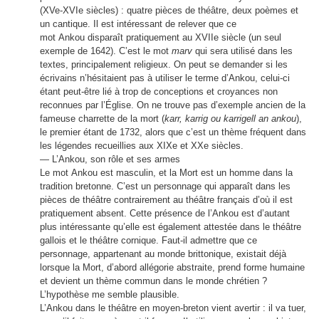
(XVe-XVIe siècles) : quatre pièces de théâtre, deux poèmes et
un cantique. Il est intéressant de relever que ce
mot Ankou disparaît pratiquement au XVIIe siècle (un seul
exemple de 1642). C’est le mot
marv
qui sera utilisé dans les
textes, principalement religieux. On peut se demander si les
écrivains n’hésitaient pas à utiliser le terme d’Ankou, celui-ci
étant peut-être lié à trop de conceptions et croyances non
reconnues par l’Église. On ne trouve pas d’exemple ancien de la
fameuse charrette de la mort (
karr, karrig ou karrigell an ankou
),
le premier étant de 1732, alors que c’est un thème fréquent dans
les légendes recueillies aux XIXe et XXe siècles.
— L’Ankou, son rôle et ses armes
Le mot Ankou est masculin, et la Mort est un homme dans la
tradition bretonne. C’est un personnage qui apparaît dans les
pièces de théâtre contrairement au théâtre français d’où il est
pratiquement absent. Cette présence de l’Ankou est d’autant
plus intéressante qu’elle est également attestée dans le théâtre
gallois et le théâtre cornique. Faut-il admettre que ce
personnage, appartenant au monde brittonique, existait déjà
lorsque la Mort, d’abord allégorie abstraite, prend forme humaine
et devient un thème commun dans le monde chrétien ?
L’hypothèse me semble plausible.
L’Ankou dans le théâtre en moyen-breton vient avertir : il va tuer,