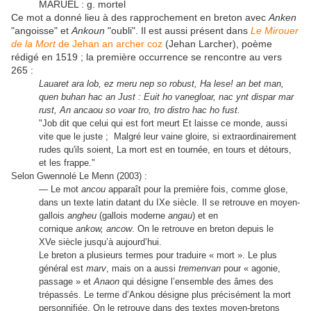
MARUEL : g. mortel
Ce mot a donné lieu à des rapprochement en breton avec
Anken
"angoisse" et
Ankoun
"oubli". Il est aussi présent dans
Le Mirouer
de la Mort
de Jehan an archer coz
(Jehan Larcher), poème
rédigé en 1519 ; la première occurrence se rencontre au vers
265 :
Lauaret ara lob, ez meru nep so robust, Ha lese! an bet man,
quen buhan hac an Just : Euit ho vanegloar, nac ynt dispar mar
rust, An ancaou so voar tro, tro distro hac ho fust.
"Job dit que celui qui est fort meurt Et laisse ce monde, aussi
vite que le juste ; Malgré leur vaine gloire, si extraordinairement
rudes qu'ils soient, La mort est en tournée, en tours et détours,
et les frappe."
Selon Gwennolé Le Menn (2003) :
— Le mot
ancou
apparaît pour la première fois, comme glose,
dans un texte latin datant du IXe siècle. Il se retrouve en moyen-
gallois
angheu
(gallois moderne
angau
) et en
cornique
ankow, ancow
. On le retrouve en breton depuis le
XVe siècle jusqu’à aujourd’hui.
Le breton a plusieurs termes pour traduire « mort ». Le plus
général est
marv
, mais on a aussi
tremenvan
pour « agonie,
passage » et
Anaon
qui désigne l’ensemble des âmes des
trépassés. Le terme d’Ankou désigne plus précisément la mort
personnifiée. On le retrouve dans des textes moyen-bretons