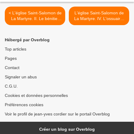
< L'église Saint-Salomon de
L'église Saint-Salomon de
La Martyre. II. Le bénitier
La Martyre. IV. L'ossuaire,
de 1681.
les inscriptions et les
crossettes. >
Hébergé par Overblog
Top articles
Pages
Contact
Signaler un abus
C.G.U.
Cookies et données personnelles
Préférences cookies
Voir le profil de jean-yves cordier sur le portail Overblog
Créer un blog sur Overblog