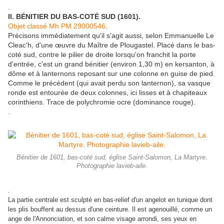
.
II. BÉNITIER DU BAS-COTÉ SUD (1601).
Objet classé Mh PM 29000546
.
Précisons immédiatement qu'il s'agit aussi, selon Emmanuelle Le
Cleac'h, d'une œuvre du Maître de Plougastel. Placé dans le bas-
coté sud, contre le pilier de droite lorsqu'on franchit la porte
d'entrée, c'est un grand bénitier (environ 1,30 m) en kersanton, à
dôme et à lanternons reposant sur une colonne en guise de pied.
Comme le précédent (qui avait perdu son lanternon), sa vasque
ronde est entourée de deux colonnes, ici lisses et à chapiteaux
corinthiens. Trace de polychromie ocre (dominance rouge).
.
Bénitier de 1601, bas-coté sud, église Saint-Salomon, La Martyre.
Photographie lavieb-aile.
.
La partie centrale est sculpté en bas-relief d'un angelot en tunique dont
les plis bouffent au dessus d'une ceinture. Il est agenouillé, comme un
ange de l'Annonciation, et son calme visage arrondi, ses yeux en