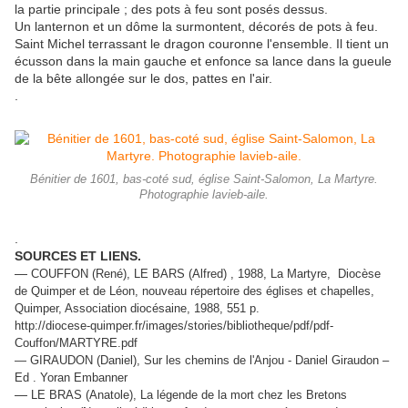
la partie principale ; des pots à feu sont posés dessus.
Un lanternon et un dôme la surmontent, décorés de pots à feu.
Saint Michel terrassant le dragon couronne l'ensemble. Il tient un
écusson dans la main gauche et enfonce sa lance dans la gueule
de la bête allongée sur le dos, pattes en l'air.
.
Bénitier de 1601, bas-coté sud, église Saint-Salomon, La Martyre.
Photographie lavieb-aile.
.
SOURCES ET LIENS.
—
COUFFON (René), LE BARS (Alfred) , 1988, La Martyre, Diocèse
de Quimper et de Léon, nouveau répertoire des églises et chapelles,
Quimper, Association diocésaine, 1988, 551 p.
http://diocese-quimper.fr/images/stories/bibliotheque/pdf/pdf-
Couffon/MARTYRE.pdf
— GIRAUDON (Daniel), Sur les chemins de l'Anjou - Daniel Giraudon –
Ed . Yoran Embanner
—
LE BRAS (Anatole), La légende de la mort chez les Bretons