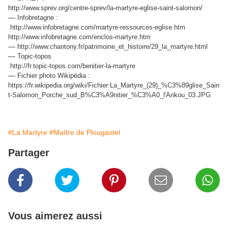
http://www.sprev.org/centre-sprev/la-martyre-eglise-saint-salomon/
—
Infobretagne :
http://www.infobretagne.com/martyre-ressources-eglise.htm
http://www.infobretagne.com/enclos-martyre.htm
—
http://www.chantony.fr/patrimoine_et_histoire/29_la_martyre.html
—
Topic-topos
http://fr.topic-topos.com/benitier-la-martyre
—
Fichier photo Wikipédia :
https://fr.wikipedia.org/wiki/Fichier:La_Martyre_(29)_%C3%89glise_Sain
t-Salomon_Porche_sud_B%C3%A9nitier_%C3%A0_l'Ankou_03.JPG
#La Martyre
#Maître de Plougastel
Partager
Vous aimerez aussi