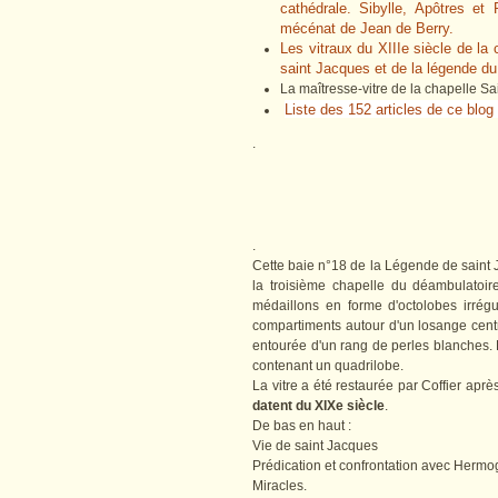
cathédrale. Sibylle, Apôtres e
mécénat de Jean de Berry.
Les vitraux du XIIIe siècle de la 
saint Jacques et de la légende d
La maîtresse-vitre de la chapelle S
Liste des 152 articles de ce blog 
.
.
Cette baie n°18 de la Légende de saint 
la troisième chapelle du déambulatoir
médaillons en forme d'octolobes irrég
compartiments autour d'un losange centra
entourée d'un rang de perles blanches. 
contenant un quadrilobe.
La vitre a été restaurée par Coffier aprè
datent du XIXe siècle
.
De bas en haut :
Vie de saint Jacques
Prédication et confrontation avec Hermo
Miracles.