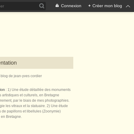
Connexion
+
Créer mon blog
ntation
e blog de jean-yves cordier
tion
: 1) Une étude détaillée des monuments
 artistiques et culturels, en Bretagne
èrement, par le biais de mes photographies.
égie les vitraux et la statuaire. 2) Une étude
de papillons et libellules (Zoonymie)
 en Bretagne.