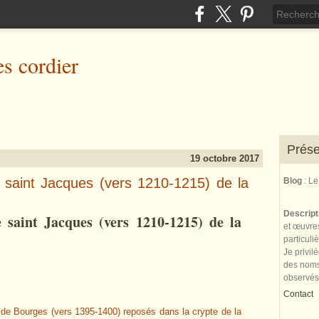
es cordier
Prése
19 octobre 2017
e saint Jacques (vers 1210-1215) de la
Blog
: L
Descrip
 saint Jacques (vers 1210-1215) de la
et œuvres
particuli
Je privil
des noms 
observés
Contact
e de Bourges (vers 1395-1400) reposés dans la crypte de la