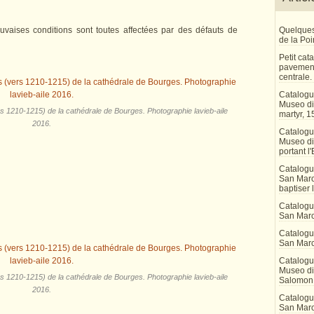
aises conditions sont toutes affectées par des défauts de
Quelques
de la Po
Petit ca
pavement
centrale.
Catalogu
Museo di 
rs 1210-1215) de la cathédrale de Bourges. Photographie lavieb-aile
martyr, 1
2016.
Catalogu
Museo di
portant l'
Catalogu
San Marco
baptiser 
Catalogu
San Marc
Catalogu
San Marc
Catalogu
Museo di 
rs 1210-1215) de la cathédrale de Bourges. Photographie lavieb-aile
Salomon
2016.
Catalogu
San Marco