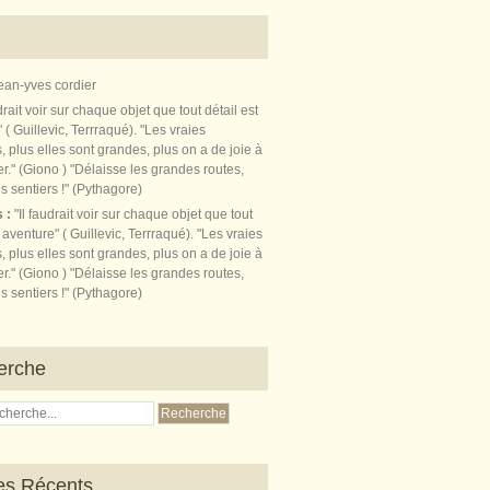
ean-yves cordier
s :
"Il faudrait voir sur chaque objet que tout
t aventure" ( Guillevic, Terrraqué). "Les vraies
, plus elles sont grandes, plus on a de joie à
r." (Giono ) "Délaisse les grandes routes,
s sentiers !" (Pythagore)
erche
les Récents