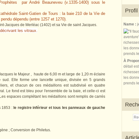
t Prophètes par André Beauneveu (v.1335-1400) sous le
Profil
cathédrale Saint-Gatien de Tours : la baie 210 de la Vie de
u pendu dépendu (entre 1257 et 1270).
Name :
j
aint-Jacques de Merléac (1402) et sa Vie de saint Jacques.
décrivant les vitraux.
À Propo
détail es
richesses
Jacques le Majeur , haute de 6,00 m et large de 1,20 m éclaire
les donne
e sud. Elle forme une lancette unique, divisée en 5 grands
prends le
uliers, et chacun de ces médaillons est subdivisé en quatre
l. Le fond est bleu pour l'ensemble de la baie, et celle-ci est
Les espaces complétant les médaillons sont remplis de carrés
Rech
s 1853 :
le registre inférieur et tous les panneaux de gauche
gène ; Conversion de Philetus.
Artic