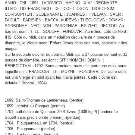
ANNO : DNI : 1691 : LVDOVICO : MAGNO : XIV° : REGNANTE :
ILLMO : DD :FRANCISCO : DE : COETLOGON : DIOECESIM :
CORISOPITEN : GUBERNANTE : JOANNES : HVELVAN : SACR :
FACULT : PARISIEN : BACCALAUREVS : THEOLOGVS : DOMVS :
SORBONAE : NEC : NON : PAROCHIAE : BRIZIEC : RECTOR. Au
bas est écrit : T. LE : SOUEFF : FONDEVR : Au milieu, côté du Nord :
IHS. Côté du Midi, dans un médaillon circulaire de 4 pouces de
diamètre, la Vierge avec l'Enfant-Jésus dans ses bras, assise sur des
nuages.
Sur la seconde cloche, du côté du Midi, qui a 27 pouces de haut et 31
pouces de diamètre, est écrit : SIT : NOMEN : DOMINI :
BENEDICTVM : 1702. Sans armoiries, mais elle porte une croix sous
laquelle on lit FRANCOIS : LE : MOYNE : FONDEVR. De l'autre côté,
est une Vierge en pied ayant les mains jointes. Cette cloche est
éclatée." (Abgrall, 1904)
1699, Saint-Thomas de Landerneau, (perdue)
1699 Lochrist au Conquet (perdue)
1701, cathédrale de Quimper, 3901 livres (1909 kg ?) [fondeur Le
Soueff sans précision de prénom]. (perdue)
1704, Plouguerneau, en 1704. (perdue)
1706, Plougourvest (perdue)
1707, Lanhouarneau. (perdue)