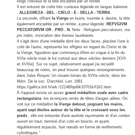
longs cheveux et la tête encadrée par un nimbe.
Il est entouré de cette très curieuse légende en langue italienne
:
ALLEGREZA - DEL - CIELO - E - DELLA - TERRA
.
La seconde, offrant
la Vierge
en buste, tournée à. dextre, la tète
également encadrée par un nimbe, a pour légende:
REFVGIVM
PECCATORVM OR . PRO . N.
Note :
Refugium peccatorum, ora
pro nobis
, invocation des litanies laurétanes.
Il s'agit donc d'une médaille dont les deux faces, placées l'une à
coté de l'autre, représente les effigies en regard du Christ et de
la Vierge, figuration que commença d'être en vogue à la fin du
XVIe siècle mais le fut surtout aux deux siècles derniers [XVII
et XVIIIe]. Sur ce sujet, relativement auquel j'ai recueilli
beaucoup de notes, on peut trouver quelques renseignements
dans Jules Rouyer, Un rosaire lorrain du XVIIe siècle, dans les
Mém. De la soc. D'archéol. Lorr. 1881.
https://gallica.bnf.fr/ark:/12148/bpt6k33701k/f162.item
À l'opposé existe un assez
grand médaillon ovale avec cadre
rectangulaire
, les écoinçons ornés de têtes d'anges ailées. On
voit sur ce médaillon
la Vierge debout, joignant les mains,
ayant sept étoiles autour de la tête et le croissant sous les
pieds
; elle est entourée d'une auréole rayonnante et d'un cordon
ouvert en haut, terminé d'un coté en boucle, et ayant,
régulièrement espacés, huit nœuds en forme de renflements
cylindriques."