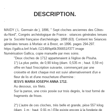
.
DESCRIPTION.
.
MAIDY ( L. Germain de ), 1896, "
Sept cloches anciennes des Côtes-
du-Nord", Congrès archéologique de France : séances générales tenues
par la Société française d'archéologie. 1898 (63). Contient les Séances
générales tenues à Morlaix et à Brest, en 1896. pages 294-297.
https://gallica.bnf.fr/ark:/12148/bpt6k356651/f377.image
Numérisation Gallica, copie manuelle par mes soins.
"Deux cloches de 1712 appartenaient à l'église de Plouha.
1°) La plus petite, de 0,90 kilog (diam. 0,535 m ; haut. 0,59 m)
offre en haut l'inscription suivante, commençant par une
croisette et dont chaque mot est suivi alternativement d'un e
fleur de lis et d'une moucheture d'hermine :
IESVS MARIA IOSEPH ANNA 1712.
Au dessous, six filets.
Sur la panse, une croix posée sur trois degrés, le tout formé de
fragments de frises.
2°) L'autre de ces cloches, très belle et grande, pèse 557 kilog
(diam. 1 m ; haut. 0,91 m.) Elle existe encore à la fonderie de