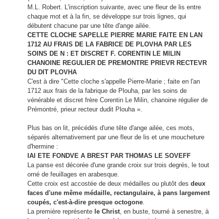
M.L. Robert. L'inscription suivante, avec une fleur de lis entre
chaque mot et à la fin, se développe sur trois lignes, qui
débutent chacune par une tête d'ange ailée.
CETTE CLOCHE SAPELLE PIERRE MARIE FAITE EN LAN
1712 AU FRAIS DE LA FABRICE DE PLOVHA PAR LES
SOINS DE N : ET DISCRET F. CORENTIN LE MILIN
CHANOINE REGULIER DE PREMONTRE PRIEVR RECTEVR
DU DIT PLOVHA
C'est à dire "Cette cloche s'appelle Pierre-Marie ; faite en l'an
1712 aux frais de la fabrique de Plouha, par les soins de
vénérable et discret frère Corentin Le Milin, chanoine régulier de
Prémontré, prieur recteur dudit Plouha ».
Plus bas on lit, précédés d'une tête d'ange ailée, ces mots,
séparés alternativement par une fleur de lis et une moucheture
d'hermine :
IAI ETE FONDVE A BREST PAR THOMAS LE SOVEFF
La panse est décorée d'une grande croix sur trois degrés, le tout
orné de feuillages en arabesque.
Cette croix est accostée de deux médailles ou plutôt des
deux
faces d'une même médaille, rectangulaire, à pans largement
coupés, c'est-à-dire presque octogone
.
La première représente
le Christ
, en buste, tourné à senestre, à