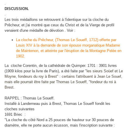
.
DISCUSSION.
.
Les trois médaillons se retrouvent à l'identique sur la cloche du
Prêcheur, et j'ai montré que ceux du Christ et de la Vierge de profil
venaient d'une médaille de dévotion . Voir :
La cloche du Prêcheur, (Thomas Le Soueff, 1712) offerte par
Louis XIV à la demande de son épouse morganatique Madame
de Maintenon, et atteinte par l'éruption de la Montagne Pelée en
1902.
La cloche Corentin, de la cathédrale de Quimper. 1701 : 3901 livres
(1909 kilos pour la livre de Paris), a été faite par "
les sieurs Soüef et Le
Moyne, fondeurs du roy à Brest" : certains l'attribuent à Jean Le Souef,
mais elle pourrait être faite par Thomas Le Soueff, "fondeur du roi à
Brest.
RAPPEL : Thomas Le Soueff.
Installé à Landerneau puis à Brest, Thomas Le Soueff fondit les
cloches suivantes
1691 Briec :
"La cloche du côté Nord a 25 pouces de hauteur sur 30 pouces de
diamètre, elle ne porte aucun écusson, mais l'inscription suivante :