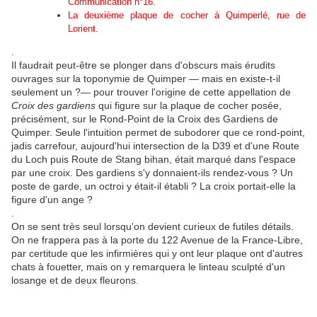
Communication n°16.
La deuxième plaque de cocher à Quimperlé, rue de
Lorient.
.
Il faudrait peut-être se plonger dans d'obscurs mais érudits
ouvrages sur la toponymie de Quimper — mais en existe-t-il
seulement un ?— pour trouver l'origine de cette appellation de
Croix des gardiens
qui figure sur la plaque de cocher posée,
précisément, sur le Rond-Point de la Croix des Gardiens de
Quimper. Seule l'intuition permet de subodorer que ce rond-point,
jadis carrefour, aujourd'hui intersection de la D39 et d'une Route
du Loch puis Route de Stang bihan, était marqué dans l'espace
par une croix. Des gardiens s'y donnaient-ils rendez-vous ? Un
poste de garde, un octroi y était-il établi ? La croix portait-elle la
figure d'un ange ?
.
On se sent très seul lorsqu'on devient curieux de futiles détails.
On ne frappera pas à la porte du 122 Avenue de la France-Libre,
par certitude que les infirmières qui y ont leur plaque ont d'autres
chats à fouetter, mais on y remarquera le linteau sculpté d'un
losange et de deux fleurons.