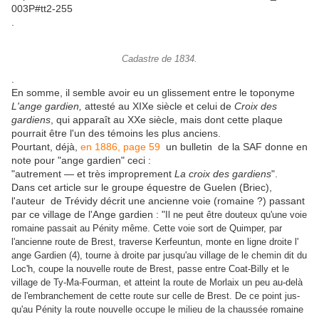
003P#tt2-255
.
Cadastre de 1834.
.
En somme, il semble avoir eu un glissement entre le toponyme
L'ange gardien,
attesté au XIXe siècle et celui de
Croix des
gardiens
, qui apparaît au XXe siècle, mais dont cette plaque
pourrait être l'un des témoins les plus anciens.
Pourtant, déjà,
en 1886, page 59
un bulletin de la SAF donne en
note pour "ange gardien" ceci :
"autrement — et très improprement
La croix des gardiens
".
Dans cet article sur le groupe équestre de Guelen (Briec),
l'auteur de Trévidy décrit une ancienne voie (romaine ?) passant
par ce village de l'Ange gardien : "
Il ne peut être douteux qu'une voie
romaine passait au Pénity même. Cette voie sort de Quimper, par
l'ancienne route de Brest, traverse Kerfeuntun, monte en ligne droite l'
ange Gardien (4), tourne à droite par jusqu'au village de le chemin dit du
Loc'h, coupe la nouvelle route de Brest, passe entre Coat-Billy et le
village de Ty-Ma-Fourman, et atteint la route de Morlaix un peu au-delà
de l'embranchement de cette route sur celle de Brest. De ce point jus­
qu'au Pénity la route nouvelle occupe le milieu de la chaussée romaine