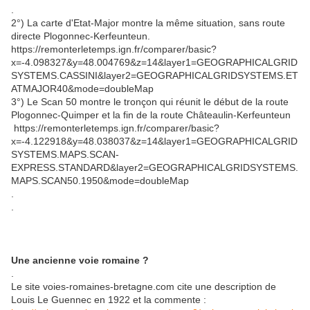
.
2°) La carte d'Etat-Major montre la même situation, sans route
directe Plogonnec-Kerfeunteun.
https://remonterletemps.ign.fr/comparer/basic?
x=-4.098327&y=48.004769&z=14&layer1=GEOGRAPHICALGRID
SYSTEMS.CASSINI&layer2=GEOGRAPHICALGRIDSYSTEMS.ET
ATMAJOR40&mode=doubleMap
3°) Le Scan 50 montre le tronçon qui réunit le début de la route
Plogonnec-Quimper et la fin de la route Châteaulin-Kerfeunteun
https://remonterletemps.ign.fr/comparer/basic?
x=-4.122918&y=48.038037&z=14&layer1=GEOGRAPHICALGRID
SYSTEMS.MAPS.SCAN-
EXPRESS.STANDARD&layer2=GEOGRAPHICALGRIDSYSTEMS.
MAPS.SCAN50.1950&mode=doubleMap
.
.
Une ancienne voie romaine ?
.
Le site voies-romaines-bretagne.com cite une description de
Louis Le Guennec en 1922 et la commente :