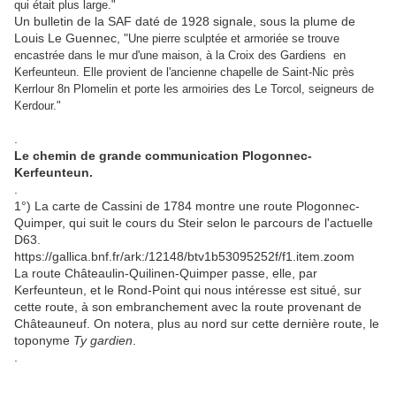
qui était plus large."
Un bulletin de la SAF daté de 1928 signale, sous la plume de
Louis Le Guennec, "
Une pierre sculptée et armoriée se trouve
encastrée dans le mur d'une maison, à la Croix des Gardiens en
Kerfeunteun. Elle provient de l'ancienne chapelle de Saint-Nic près
Kerrlour 8n Plomelin et porte les armoiries des Le Torcol, seigneurs de
Kerdour."
.
Le chemin de grande communication Plogonnec-
Kerfeunteun.
.
1°) La carte de Cassini de 1784 montre une route Plogonnec-
Quimper, qui suit le cours du Steir selon le parcours de l'actuelle
D63.
https://gallica.bnf.fr/ark:/12148/btv1b53095252f/f1.item.zoom
La route Châteaulin-Quilinen-Quimper passe, elle, par
Kerfeunteun, et le Rond-Point qui nous intéresse est situé, sur
cette route, à son embranchement avec la route provenant de
Châteauneuf. On notera, plus au nord sur cette dernière route, le
toponyme
Ty gardien
.
.