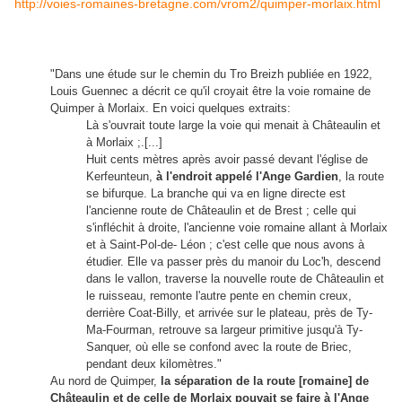
http://voies-romaines-bretagne.com/vrom2/quimper-morlaix.html
"Dans une étude sur le chemin du Tro Breizh publiée en 1922,
Louis Guennec a décrit ce qu'il croyait être la voie romaine de
Quimper à Morlaix. En voici quelques extraits:
Là s'ouvrait toute large la voie qui menait à Châteaulin et
à Morlaix ;.[...]
Huit cents mètres après avoir passé devant l'église de
Kerfeunteun,
à l'endroit appelé l'Ange Gardien
, la route
se bifurque. La branche qui va en ligne directe est
l'ancienne route de Châteaulin et de Brest ; celle qui
s'infléchit à droite, l'ancienne voie romaine allant à Morlaix
et à Saint-Pol-de- Léon ; c'est celle que nous avons à
étudier. Elle va passer près du manoir du Loc'h, descend
dans le vallon, traverse la nouvelle route de Châteaulin et
le ruisseau, remonte l'autre pente en chemin creux,
derrière Coat-Billy, et arrivée sur le plateau, près de Ty-
Ma-Fourman, retrouve sa largeur primitive jusqu'à Ty-
Sanquer, où elle se confond avec la route de Briec,
pendant deux kilomètres."
Au nord de Quimper,
la séparation de la route [romaine] de
Châteaulin et de celle de Morlaix pouvait se faire à l'Ange