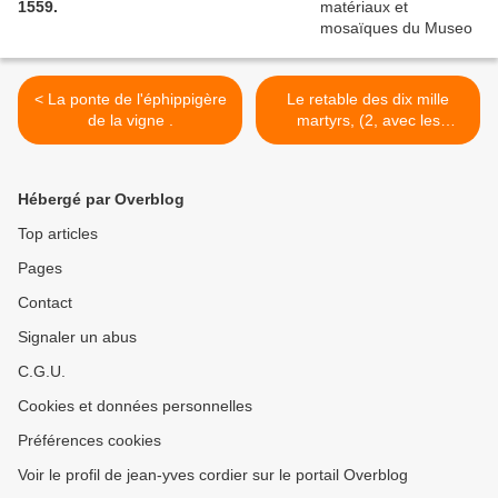
1559.
< La ponte de l'éphippigère
Le retable des dix mille
de la vigne .
martyrs, (2, avec les
commentaires des
panneaux), église Saint-
Pierre de Crozon (29). >
Hébergé par Overblog
Top articles
Pages
Contact
Signaler un abus
C.G.U.
Cookies et données personnelles
Préférences cookies
Voir le profil de jean-yves cordier sur le portail Overblog