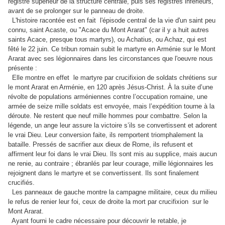
registre supérieur de la structure centrale, puis ses registres inférieurs,
avant de se prolonger sur le panneau de droite.
L'histoire racontée est en fait l'épisode central de la vie d'un saint peu
connu, saint Acaste, ou "Acace du Mont Ararat" (car il y a huit autres
saints Acace, presque tous martyrs), ou Achatius, ou Achaz, qui est
fêté le 22 juin. Ce tribun romain subit le martyre en Arménie sur le Mont
Ararat avec ses légionnaires dans les circonstances que l'oeuvre nous
présente :
Elle montre en effet le martyre par crucifixion de soldats chrétiens sur
le mont Ararat en Arménie, en 120 après Jésus-Christ. À la suite d’une
révolte de populations arméniennes contre l’occupation romaine, une
armée de seize mille soldats est envoyée, mais l’expédition tourne à la
déroute. Ne restent que neuf mille hommes pour combattre. Selon la
légende, un ange leur assure la victoire s’ils se convertissent et adorent
le vrai Dieu. Leur conversion faite, ils remportent triomphalement la
bataille. Pressés de sacrifier aux dieux de Rome, ils refusent et
affirment leur foi dans le vrai Dieu. Ils sont mis au supplice, mais aucun
ne renie, au contraire ; ébranlés par leur courage, mille légionnaires les
rejoignent dans le martyre et se convertissent. Ils sont finalement
crucifiés.
Les panneaux de gauche montre la campagne militaire, ceux du milieu
le refus de renier leur foi, ceux de droite la mort par crucifixion sur le
Mont Ararat.
Ayant fourni le cadre nécessaire pour découvrir le retable, je