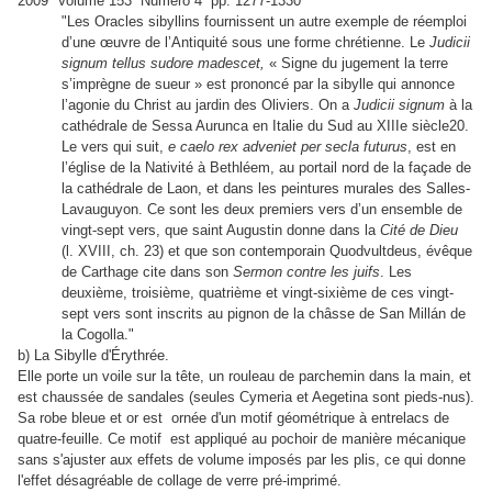
2009 Volume 153 Numéro 4 pp. 1277-1330
"Les Oracles sibyllins fournissent un autre exemple de réemploi
d’une œuvre de l’Antiquité sous une forme chrétienne. Le
Judicii
signum tellus sudore madescet,
« Signe du jugement la terre
s’imprègne de sueur » est prononcé par la sibylle qui annonce
l’agonie du Christ au jardin des Oliviers. On a
Judicii signum
à la
cathédrale de Sessa Aurunca en Italie du Sud au XIIIe siècle20.
Le vers qui suit,
e caelo rex adveniet per secla futurus
, est en
l’église de la Nativité à Bethléem, au portail nord de la façade de
la cathédrale de Laon, et dans les peintures murales des Salles-
Lavauguyon. Ce sont les deux premiers vers d’un ensemble de
vingt-sept vers, que saint Augustin donne dans la
Cité de Dieu
(l. XVIII, ch. 23) et que son contemporain Quodvultdeus, évêque
de Carthage cite dans son
Sermon contre les juifs
. Les
deuxième, troisième, quatrième et vingt-sixième de ces vingt-
sept vers sont inscrits au pignon de la châsse de San Millán de
la Cogolla."
b) La Sibylle d'Érythrée.
Elle porte un voile sur la tête, un rouleau de parchemin dans la main, et
est chaussée de sandales (seules Cymeria et Aegetina sont pieds-nus).
Sa robe bleue et or est ornée d'un motif géométrique à entrelacs de
quatre-feuille. Ce motif est appliqué au pochoir de manière mécanique
sans s'ajuster aux effets de volume imposés par les plis, ce qui donne
l'effet désagréable de collage de verre pré-imprimé.