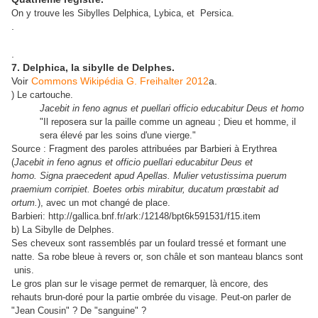
On y trouve les Sibylles Delphica, Lybica, et Persica.
.
.
7. Delphica, la sibylle de Delphes.
Voir
Commons Wikipédia G. Freihalter 2012
a.
) Le cartouche.
Jacebit in feno agnus et puellari officio educabitur Deus et homo
"Il reposera sur la paille comme un agneau ; Dieu et homme, il
sera élevé par les soins d'une vierge."
Source : Fragment des paroles attribuées par Barbieri à Erythrea
(
Jacebit in feno agnus et officio puellari educabitur Deus et
homo. Signa praecedent apud Apellas. Mulier vetustissima puerum
praemium corripiet. Boetes orbis mirabitur, ducatum prœstabit ad
ortum.
), avec un mot changé de place.
Barbieri: http://gallica.bnf.fr/ark:/12148/bpt6k591531/f15.item
b) La Sibylle de Delphes.
Ses cheveux sont rassemblés par un foulard tressé et formant une
natte. Sa robe bleue à revers or, son châle et son manteau blancs sont
unis.
Le gros plan sur le visage permet de remarquer, là encore, des
rehauts brun-doré pour la partie ombrée du visage. Peut-on parler de
"Jean Cousin" ? De "sanguine" ?