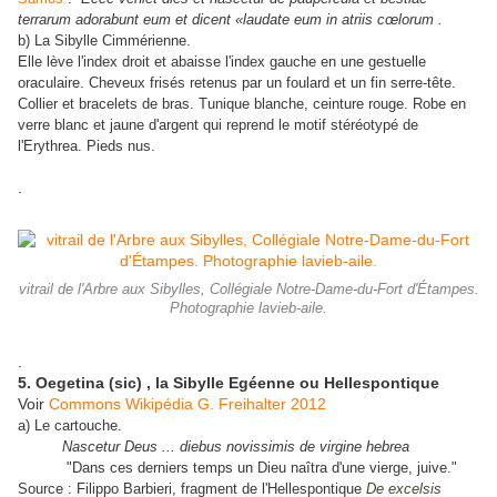
terrarum adorabunt eum et dicent «laudate eum in atriis cœlorum .
b) La Sibylle Cimmérienne.
Elle lève l'index droit et abaisse l'index gauche en une gestuelle
oraculaire. Cheveux frisés retenus par un foulard et un fin serre-tête.
Collier et bracelets de bras. Tunique blanche, ceinture rouge. Robe en
verre blanc et jaune d'argent qui reprend le motif stéréotypé de
l'Erythrea. Pieds nus.
.
vitrail de l'Arbre aux Sibylles, Collégiale Notre-Dame-du-Fort d'Étampes.
Photographie lavieb-aile.
.
5. Oegetina (sic) , la Sibylle Egéenne ou Hellespontique
Voir
Commons Wikipédia G. Freihalter 2012
a) Le cartouche.
Nascetur Deus ... diebus novissimis de virgine hebrea
"Dans ces derniers temps un Dieu naîtra d'une vierge, juive."
Source : Filippo Barbieri, fragment de l'Hellespontique
De excelsis