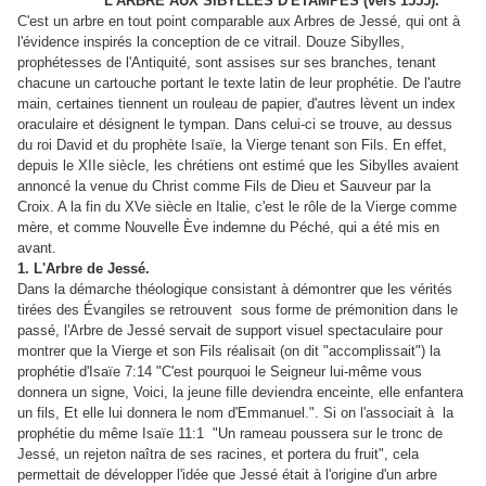
L'ARBRE AUX SIBYLLES D'ÉTAMPES (vers 1555).
C'est un arbre en tout point comparable aux Arbres de Jessé, qui ont à
l'évidence inspirés la conception de ce vitrail. Douze Sibylles,
prophétesses de l'Antiquité, sont assises sur ses branches, tenant
chacune un cartouche portant le texte latin de leur prophétie. De l'autre
main, certaines tiennent un rouleau de papier, d'autres lèvent un index
oraculaire et désignent le tympan. Dans celui-ci se trouve, au dessus
du roi David et du prophète Isaïe, la Vierge tenant son Fils. En effet,
depuis le XIIe siècle, les chrétiens ont estimé que les Sibylles avaient
annoncé la venue du Christ comme Fils de Dieu et Sauveur par la
Croix. A la fin du XVe siècle en Italie, c'est le rôle de la Vierge comme
mère, et comme Nouvelle Ève indemne du Péché, qui a été mis en
avant.
1. L'Arbre de Jessé.
Dans la démarche théologique consistant à démontrer que les vérités
tirées des Évangiles se retrouvent sous forme de prémonition dans le
passé, l'Arbre de Jessé servait de support visuel spectaculaire pour
montrer que la Vierge et son Fils réalisait (on dit "accomplissait") la
prophétie d'Isaïe 7:14 "C'est pourquoi le Seigneur lui-même vous
donnera un signe, Voici, la jeune fille deviendra enceinte, elle enfantera
un fils, Et elle lui donnera le nom d'Emmanuel.". Si on l'associait à la
prophétie du même Isaïe 11:1 "Un rameau poussera sur le tronc de
Jessé, un rejeton naîtra de ses racines, et portera du fruit", cela
permettait de développer l'idée que Jessé était à l'origine d'un arbre