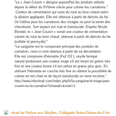
"Le « Jean Cousin » désigne aujourd'hui les produits utilisés
depuis le début du XVIème siècle pour colorer les carnations."
Couleur de cémentation qui varie du rosé au brun chaud selon
la dilution appliquée. Elle est obtenue à partir de dérivés du fer.
On l'utilise pour les carnations des visages ou pour la teinte des
chevelures. Son aspect est mat et translucide. D'après Nicole
Blondel, le « Jean Cousin » serait une couleur de cémentation
variant du rosé au brun chaud, obtenue à partir de dérivés du fer
(sulfate et peroxyde)."
"La sanguine est le composant principal des produits de
carnation, ceux-ci sont obtenus à partir de sa décantation.
Elle est composée d'hématite (Fe2 O3 ), oxyde ferrique
naturel produisant une couleur rouge s'il est broyé en grains très
fins et une couleur brune s'il est utilisé en grains plus gros. En
utilisant l'hématite en couche très fine on obtient la possibilité de
colorer en ton chair et de façon translucide un verre incolore."
http://www.infovitrail.com/index.php/fr/la-sanguine-le-rouge-jean-
cousin-ou-la-carnation?showall=&start=1