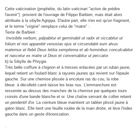
Cette vaticination (prophétie, du latin
vaticinar
i "action de prédire
l'avenir") provient de l'ouvrage de Filippo Barbieri, mais était alors
attribuée à la sibylle Agrippa. D'autre part, elle n'en est qu'un fragment,
et le terme "virgine" remplace celui de "matre" :
Texte de Barbieri :
Invisibile verbum, palpabitur et germinabit ut radix et siccabitur ut
folium et non apparebit venustas ejus et circumdabit eum alvus
maternus et flebit Deus letitia sempiterna et ab hominibus conculcabitur
et nascetur ex matre ut Deus et conversabitur ut peccator.
b) la Sibylle de Phrygie.
Très belle coiffure à chignon et à tresses enlacées par un ruban jaune,
lequel retient un foulard blanc à rayures jaunes qui revient sur l'épaule
gauche. Sur une chemise plissée à encolure ras du cou, la robe
bleue à décolleté carré laisse les bras nus. L'emmanchure est
resserrée au dessus des manches de la chemise par quelques tours
croisés d'une bande blanche et or. Une chaîne servant de collier retient
un pendentif d'or. La ceinture bleue maintient un tablier plissé jaune à
galon blanc. Elle tient une feuille roulée de la main droite, et lève l'index
gauche dans un geste d'énonciation.
.