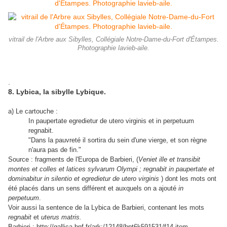
vitrail de l'Arbre aux Sibylles, Collégiale Notre-Dame-du-Fort d'Étampes.
Photographie lavieb-aile.
.
8. Lybica, la sibylle Lybique.
a) Le cartouche :
In paupertate egredietur de utero virginis et in perpetuum
regnabit.
"Dans la pauvreté il sortira du sein d'une vierge, et son règne
n'aura pas de fin."
Source : fragments de l'Europa de Barbieri, (
Veniet ille et transibit
montes et colles et latices sylvarum Olympi ; regnabit in paupertate et
dominabitur in silentio et egredietur de utero virginis
) dont les mots ont
été placés dans un sens différent et auxquels on a ajouté
in
perpetuum
.
Voir aussi la sentence de la Lybica de Barbieri, contenant les mots
regnabit
et
uterus matris.
Barbieri : http://gallica.bnf.fr/ark:/12148/bpt6k591531/f14.item