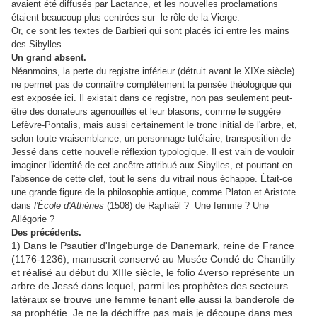
avaient été diffusés par Lactance, et les nouvelles proclamations
étaient beaucoup plus centrées sur le rôle de la Vierge.
Or, ce sont les textes de Barbieri qui sont placés ici entre les mains
des Sibylles.
Un grand absent.
Néanmoins, la perte du registre inférieur (détruit avant le XIXe siècle)
ne permet pas de connaître complètement la pensée théologique qui
est exposée ici. Il existait dans ce registre, non pas seulement peut-
être des donateurs agenouillés et leur blasons, comme le suggère
Lefèvre-Pontalis, mais aussi certainement le tronc initial de l'arbre, et,
selon toute vraisemblance, un personnage tutélaire, transposition de
Jessé dans cette nouvelle réflexion typologique. Il est vain de vouloir
imaginer l'identité de cet ancêtre attribué aux Sibylles, et pourtant en
l'absence de cette clef, tout le sens du vitrail nous échappe. Était-ce
une grande figure de la philosophie antique, comme Platon et Aristote
dans
l'École d'Athènes
(1508) de Raphaël ? Une femme ? Une
Allégorie ?
Des précédents.
1) Dans le Psautier d'Ingeburge de Danemark, reine de France
(1176-1236), manuscrit conservé au Musée Condé de Chantilly
et réalisé au début du XIIIe siècle, le folio 4verso représente un
arbre de Jessé dans lequel, parmi les prophètes des secteurs
latéraux se trouve une femme tenant elle aussi la banderole de
sa prophétie. Je ne la déchiffre pas mais je découpe dans mes