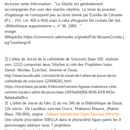
lectures cette information : "
La Sibylle est généralement
accompagnée d'un vers des oracles sibyllins. Le texte du psautier
d'ingeburge ne correspond pas au texte donné par Eusèbe de Césarée
(P.L., VIII, col. 450 à 454) mais à celui d'Augustin
De civitate Dei
(éd.
"
«Bibliothèque augustinienne », n° 36, 1960,
image
Wikipédia https://commons.wikimedia.org/wiki/File:MuseeConde.j
pg?uselang=fr
.
.
2) L'arbre de Jessé de la cathédrale de Soissons (baie 100, réalisée
vers 1212) comportait deux Sibylles à coté des Prophètes Isaïe,
Daniel, Michée, Ézéchiel, Jérémie et Osias.
http://www.lavieb-aile.com/article-le-vitrail-de-l-arbre-de-jesse-de-la-
cathedrale-de-soissons-124006261.html
https://inventaire.picardie.fr/dossier/verriere-figuree-maitresse-vitre-
verriere-royale-l-arbre-de-jesse-baie-100/fae6dd56-8636-433f-842a-
8ebeba8a9fcc
3) L'arbre de Jessé du folio 11 du ms 340 de la Bibliothèque de Douai,
12e siècle :
De Laudibus sanctae Crucis
, Hrabanus Maurus, (Raban
Maur, 780-856), origine :
Abbaye bénédictine Saint-Sauveur d'Anchin
.
Une sibylle (inscription SIBILLA dans le phylactère) figure parmi les 8
personnages latéraux avec 7 prophètes.