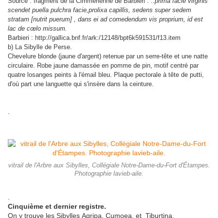
Source : fragment de la Cimmérienne de Barbieri : ..
prima facie virginis
scendet puella pulchra facie,prolixa capillis, sedens super sedem
stratam [nutrit puerum] , dans ei ad comedendum vis proprium, id est
lac de cœlo missum.
Barbieri : http://gallica.bnf.fr/ark:/12148/bpt6k591531/f13.item
b) La Sibylle de Perse.
Chevelure blonde (jaune d'argent) retenue par un serre-tête et une natte
circulaire. Robe jaune damassée en pomme de pin, motif centré par
quatre losanges peints à l'émail bleu. Plaque pectorale à tête de putti,
d'où part une languette qui s'insère dans la ceinture.
.
vitrail de l'Arbre aux Sibylles, Collégiale Notre-Dame-du-Fort d'Étampes.
Photographie lavieb-aile.
.
Cinquième et dernier registre.
On y trouve les Sibylles Agripa, Cumoea, et Tiburtina.