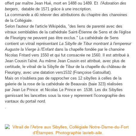
offert par maître Jean Hué, mort en 1488 ou 1489. Et
l'Adoration des
bergers
, datable de 1571 grâce à une inscription.
La commande a dû relever des attributions du chapitre des chanoines
de la Collégiale.
Selon l'auteur de l'article Wikipédia, "des liens de parenté avec des
vitraux semblables de la cathédrale Saint-Étienne de Sens et de l'église
de Fleurigny ne peuvent pas être exclus." La cathédrale de Sens
contient un vitrail représentant
La Sibylle de Tibur montrant à l'empereur
Auguste la Vierge à l'Enfant
dans la chapelle fondée par le chanoine
Nicolas Fritard vers 1550 et qui fut consacrée ne 1560. Il est attribué à
Jean Cousin l'aîné. Au même Jean Cousin est attribué, avec plus de
certitude, le vitrail de la Sibylle de Tibur de la chapelle du château de
Fleurigny, avec une datation vers1532 (Françoise Gatouillat).
Mais on n'oubliera pas de rapprocher ces 12 sibylles à celles de la
galerie de la rose de la cathédrale de Beauvais (baie 323) réalisées
par Jean Le Prince et Nicolas Le Prince en 1538. Les dix Sibylles
garnissant les lancettes sous la rose y reprennent l'iconographie des
vantaux du portail nord.
.