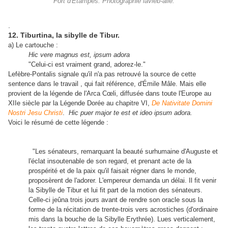
Fort d'Étampes. Photographie lavieb-aile.
.
12. Tiburtina, la sibylle de Tibur.
a) Le cartouche :
Hic vere magnus est, ipsum adora
"Celui-ci est vraiment grand, adorez-le."
Lefèbre-Pontalis signale qu'il n'a pas retrouvé la source de cette
sentence dans le travail , qui fait référence, d'Émile Mâle. Mais elle
provient de la légende de l'Arca Cœli, diffusée dans toute l'Europe au
XIIe siècle par la Légende Dorée au chapitre VI,
De Nativitate Domini
Nostri Jesu Christi
.
Hic puer major te est et ideo ipsum adora.
Voici le résumé de cette légende :
"Les sénateurs, remarquant la beauté surhumaine d'Auguste et
l'éclat insoutenable de son regard, et prenant acte de la
prospérité et de la paix qu'il faisait régner dans le monde,
proposèrent de l'adorer. L'empereur demanda un délai. Il fit venir
la Sibylle de Tibur et lui fit part de la motion des sénateurs.
Celle-ci jeûna trois jours avant de rendre son oracle sous la
forme de la récitation de trente-trois vers acrostiches (d'ordinaire
mis dans la bouche de la Sibylle Erythrée). Lues verticalement,