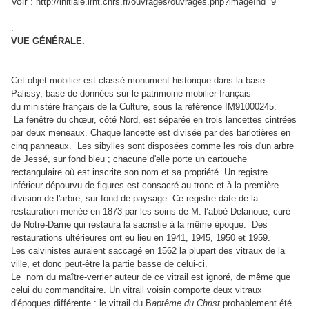
Voir :
http://initiale.irht.cnrs.fr/ouvrages/ouvrages.php?imageInd=9
.
VUE GÉNÉRALE.
Cet objet mobilier est classé monument historique dans la base
Palissy, base de données sur le patrimoine mobilier français
du ministère français de la Culture, sous la référence IM91000245.
La fenêtre du chœur, côté Nord, est séparée en trois lancettes cintrées
par deux meneaux. Chaque lancette est divisée par des barlotières en
cinq panneaux. Les sibylles sont disposées comme les rois d'un arbre
de Jessé, sur fond bleu ; chacune d'elle porte un cartouche
rectangulaire où est inscrite son nom et sa propriété. Un registre
inférieur dépourvu de figures est consacré au tronc et à la première
division de l'arbre, sur fond de paysage. Ce registre date de la
restauration menée en 1873 par les soins de M. l’abbé Delanoue, curé
de Notre-Dame qui restaura la sacristie à la même époque. Des
restaurations ultérieures ont eu lieu en 1941, 1945, 1950 et 1959.
Les calvinistes auraient saccagé en 1562 la plupart des vitraux de la
ville, et donc peut-être la partie basse de celui-ci.
Le nom du maître-verrier auteur de ce vitrail est ignoré, de même que
celui du commanditaire. Un vitrail voisin comporte deux vitraux
d'époques différente : le vitrail du B
aptême du Christ
probablement été