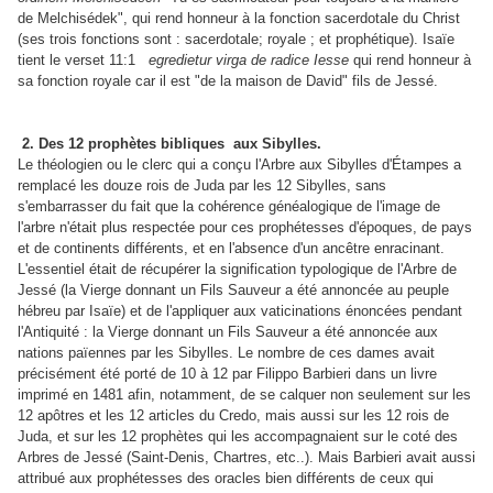
de Melchisédek", qui rend honneur à la fonction sacerdotale du Christ
(ses trois fonctions sont : sacerdotale; royale ; et prophétique). Isaïe
tient le verset 11:1
egredietur virga de radice Iesse
qui rend honneur à
sa fonction royale car il est "de la maison de David" fils de Jessé.
2. Des 12 prophètes bibliques aux Sibylles.
Le théologien ou le clerc qui a conçu l'Arbre aux Sibylles d'Étampes a
remplacé les douze rois de Juda par les 12 Sibylles, sans
s'embarrasser du fait que la cohérence généalogique de l'image de
l'arbre n'était plus respectée pour ces prophétesses d'époques, de pays
et de continents différents, et en l'absence d'un ancêtre enracinant.
L'essentiel était de récupérer la signification typologique de l'Arbre de
Jessé (la Vierge donnant un Fils Sauveur a été annoncée au peuple
hébreu par Isaïe) et de l'appliquer aux vaticinations énoncées pendant
l'Antiquité : la Vierge donnant un Fils Sauveur a été annoncée aux
nations païennes par les Sibylles. Le nombre de ces dames avait
précisément été porté de 10 à 12 par Filippo Barbieri dans un livre
imprimé en 1481 afin, notamment, de se calquer non seulement sur les
12 apôtres et les 12 articles du Credo, mais aussi sur les 12 rois de
Juda, et sur les 12 prophètes qui les accompagnaient sur le coté des
Arbres de Jessé (Saint-Denis, Chartres, etc..). Mais Barbieri avait aussi
attribué aux prophétesses des oracles bien différents de ceux qui