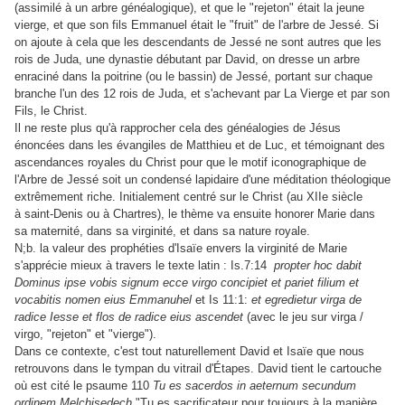
(assimilé à un arbre généalogique), et que le "rejeton" était la jeune
vierge, et que son fils Emmanuel était le "fruit" de l'arbre de Jessé. Si
on ajoute à cela que les descendants de Jessé ne sont autres que les
rois de Juda, une dynastie débutant par David, on dresse un arbre
enraciné dans la poitrine (ou le bassin) de Jessé, portant sur chaque
branche l'un des 12 rois de Juda, et s'achevant par La Vierge et par son
Fils, le Christ.
Il ne reste plus qu'à rapprocher cela des généalogies de Jésus
énoncées dans les évangiles de Matthieu et de Luc, et témoignant des
ascendances royales du Christ pour que le motif iconographique de
l'Arbre de Jessé soit un condensé lapidaire d'une méditation théologique
extrêmement riche. Initialement centré sur le Christ (au XIIe siècle
à saint-Denis ou à Chartres), le thème va ensuite honorer Marie dans
sa maternité, dans sa virginité, et dans sa nature royale.
N;b. la valeur des prophéties d'Isaïe envers la virginité de Marie
s'apprécie mieux à travers le texte latin : Is.7:14
propter hoc dabit
Dominus ipse vobis signum ecce virgo concipiet et pariet filium et
vocabitis nomen eius Emmanuhel
et Is 11:1:
et egredietur virga de
radice Iesse et flos de radice eius ascendet
(avec le jeu sur virga /
virgo, "rejeton" et "vierge").
Dans ce contexte, c'est tout naturellement David et Isaïe que nous
retrouvons dans le tympan du vitrail d'Étapes. David tient le cartouche
où est cité le psaume 110
Tu es sacerdos in aeternum secundum
ordinem Melchisedech
"Tu es sacrificateur pour toujours à la manière