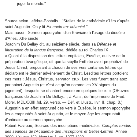
juger le monde."
Source selon Lefèbre-Pontalis : "Stalles de la cathédrale d'Ulm d'après
saint Augustin. On y lit
Ex coelo rex adveniet
."
Mais aussi : Sermon apocryphe d'un Bréviaire à l'usage du diocèse
d'Arles, XIIe siècle
Joachim Du Bellay dit, au seizième siècle, dans sa
Défense et
Illustration de la langue françoise
, dédiée au roi Charles IX :
« Quant à la disposition des lettres capitales, Eusèbe, au livre de Ia
préparation évangélique, dit que la sibylle Érithrée avoit prophétizé de
Jésus Christ, préposant à chacun de ses vers certaines lettres qui
déclaroient le dernier advénement de Christ. Lesdites lettres portoient
ces mots : Jésus, Christus, servator, crux. Les vers furent translatez
par sainct Augustin (et c'est ce qu'on nomme les XV signes du
jugement), lesquels se chantent encore en quelques lieux. « (OEuvres
françaises de Joachim Du Bellay..., à Paris, de l'imprimerie de Fred.
Morel, MDLXXlIII,fol. 29, verso. — Déf. et Ulustr., livr, II, chap. 8.)
Augustin a en effet emprunté ces vers à Eusèbe, le sermon apocryphe
les a empruntés à saint Augustin, et le moyen âge les empruntait
d'ordinaire au sermon apocryphe.
Robert Favreau, Sources des inscriptions médiévales
Comptes rendus
des séances de l'Académie des Inscriptions et Belles-Lettres
Année