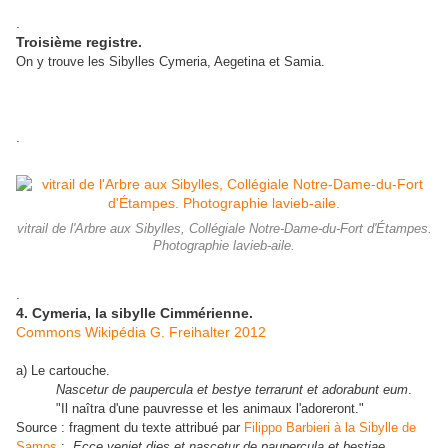
.
Troisième registre.
On y trouve les Sibylles Cymeria, Aegetina et Samia.
.
vitrail de l'Arbre aux Sibylles, Collégiale Notre-Dame-du-Fort d'Étampes.
Photographie lavieb-aile.
.
4. Cymeria, la sibylle Cimmérienne.
Commons Wikipédia G. Freihalter 2012
a) Le cartouche.
Nascetur de paupercula et bestye terrarunt et adorabunt eum
.
"Il naîtra d'une pauvresse et les animaux l'adoreront."
Source : fragment du texte attribué par
Filippo Barbieri à la Sibylle de
Samos
:
Ecce veniet dies et nascetur de paupercula et bestiae