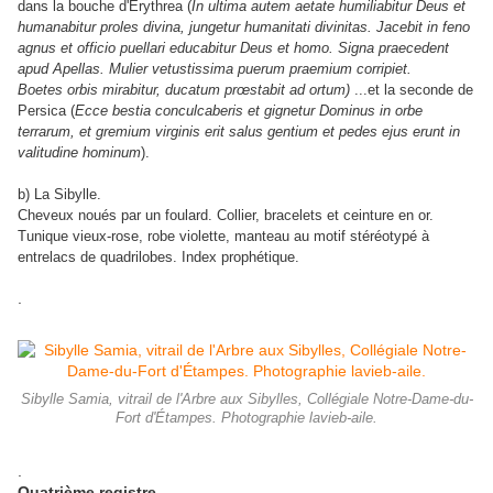
dans la bouche d'Erythrea (
In ultima autem aetate humiliabitur Deus et
humanabitur proles divina, jungetur humanitati divinitas. Jacebit in feno
agnus et officio puellari educabitur Deus et homo. Signa praecedent
apud Apellas. Mulier vetustissima puerum praemium corripiet.
Boetes orbis mirabitur, ducatum prœstabit ad ortum)
...et la seconde de
Persica (
Ecce bestia conculcaberis et gignetur Dominus in orbe
terrarum, et gremium virginis erit salus gentium et pedes ejus erunt in
valitudine hominum
).
b) La Sibylle.
Cheveux noués par un foulard. Collier, bracelets et ceinture en or.
Tunique vieux-rose, robe violette, manteau au motif stéréotypé à
entrelacs de quadrilobes. Index prophétique.
.
Sibylle Samia, vitrail de l'Arbre aux Sibylles, Collégiale Notre-Dame-du-
Fort d'Étampes. Photographie lavieb-aile.
.
Quatrième registre.