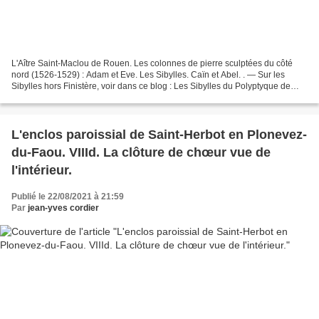
L'Aître Saint-Maclou de Rouen. Les colonnes de pierre sculptées du côté
nord (1526-1529) : Adam et Eve. Les Sibylles. Caïn et Abel. . — Sur les
Sibylles hors Finistère, voir dans ce blog : Les Sibylles du Polyptyque de
l'Agneau Mystique de la cathédrale...
L'enclos paroissial de Saint-Herbot en Plonevez-
du-Faou. VIIId. La clôture de chœur vue de
l'intérieur.
Publié le 22/08/2021 à 21:59
Par
jean-yves cordier