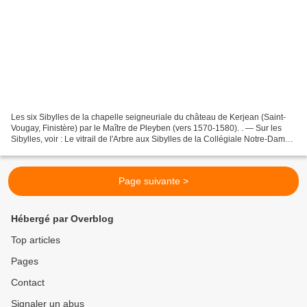
Les six Sibylles de la chapelle seigneuriale du château de Kerjean (Saint-
Vougay, Finistère) par le Maître de Pleyben (vers 1570-1580). . — Sur les
Sibylles, voir : Le vitrail de l'Arbre aux Sibylles de la Collégiale Notre-Dame-
du-Fort à Étampes. Vers...
Page suivante >
Hébergé par Overblog
Top articles
Pages
Contact
Signaler un abus