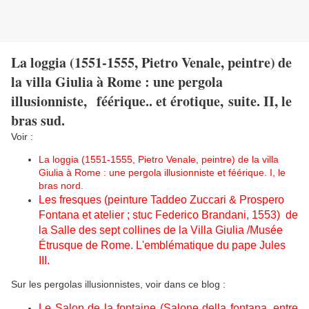
La loggia (
1
551-1555, Pietro Venale, peintre)
de
la villa Giulia à Rome : une pergola
illusionniste, féérique.. et érotique, suite. II, le
bras sud.
Voir :
La loggia (1551-1555, Pietro Venale, peintre) de la villa
Giulia à Rome : une pergola illusionniste et féérique. I, le
bras nord.
Les fresques (peinture Taddeo Zuccari & Prospero
Fontana et atelier ; stuc Federico Brandani, 1553) de
la Salle des sept collines de la Villa Giulia /Musée
Étrusque de Rome. L'emblématique du pape Jules
III.
Sur les pergolas illusionnistes, voir dans ce blog :
Le Salon de la fontaine (Salone della fontana, entre