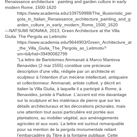
Renaissance architecture : painting and garden culture in early
modern Rome, 1500-1620
https://www.academia.edu/109759988/The_illusionistic_per
gola_in_Italian_Renaissance_architecture_painting_and_g
arden_culture_in_early_modern_Rome_1500_1620
—NATSUMI NONAKA, 2013, Green Architecture at the Villa
Giulia: The Pergola as Leitmotiv
https://www.academia.edu/9644903/Green_Architecture_at
_the_Villa_Giulia_The_Pergola_as_Leitmotiv?
sm=b&rhid=39490082799
"La lettre de Bartolomeo Ammanati à Marco Mantova
Benavides (2 mai 1555) constitue une précieuse
description d'une villa, rédigée par un architecte et
sculpteur à l'intention d'un mécène intellectuel, antiquaire
et collectionneur. Ammanati, artiste cultivé, y décrit en
italien la Villa Giulia, à laquelle il a participé à Rome, à
Benavides, juriste à Padoue. L'accent est mis davantage
sur la sculpture et les matériaux de pierre que sur les
détails architecturaux et les décorations picturales, mais
une attention tout aussi particulière est portée aux
plantations, au mobilier végétal, aux aménagements
agricoles et aux vues. La lettre est surtout remarquable
pour sa mention de la pergola monumentale reliant
l'embarcadère du Tibre à la fontaine publique. Cette