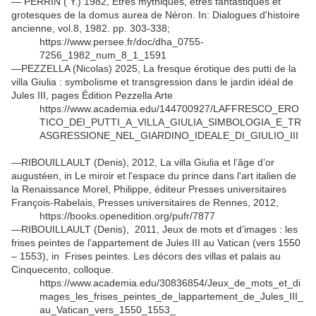
— PERRIN ( Y.) 1982, Êtres mythiques, êtres fantastiques et
grotesques de la domus aurea de Néron. In: Dialogues d'histoire
ancienne, vol.8, 1982. pp. 303-338;
https://www.persee.fr/doc/dha_0755-
7256_1982_num_8_1_1591
—PEZZELLA (Nicolas) 2025, La fresque érotique des putti de la
villa Giulia : symbolisme et transgression dans le jardin idéal de
Jules III, pages Édition Pezzella Arte
https://www.academia.edu/144700927/LAFFRESCO_ERO
TICO_DEI_PUTTI_A_VILLA_GIULIA_SIMBOLOGIA_E_TR
ASGRESSIONE_NEL_GIARDINO_IDEALE_DI_GIULIO_III
—RIBOUILLAULT (Denis), 2012, La villa Giulia et l’âge d’or
augustéen, in Le miroir et l'espace du prince dans l'art italien de
la Renaissance Morel, Philippe, éditeur Presses universitaires
François-Rabelais, Presses universitaires de Rennes, 2012,
https://books.openedition.org/pufr/7877
—RIBOUILLAULT (Denis), 2011, Jeux de mots et d’images : les
frises peintes de l’appartement de Jules III au Vatican (vers 1550
– 1553), in Frises peintes. Les décors des villas et palais au
Cinquecento, colloque.
https://www.academia.edu/30836854/Jeux_de_mots_et_di
mages_les_frises_peintes_de_lappartement_de_Jules_III_
au_Vatican_vers_1550_1553_