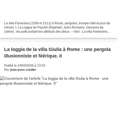
La villa Farnesina (1508 et 1511) à Rome, pergolas, trompe-l'œil et jeux de
miroirs. I. La Loggia de Psyché (Raphaël, Jules Romains, Giovanni da
Udine) : les putti portant les attributs des dieux. —Voir : La villa Farnesina
(1508 et 1511) à Rome, pergolas,...
La loggia de la villa Giulia à Rome : une pergola
illusionniste et féérique. II
Publié le 24/04/2026 à 13:53
Par
jean-yves cordier