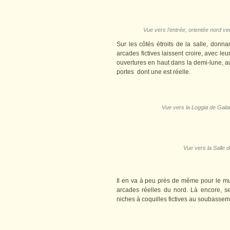
Vue vers l'entrée, orientée nord ve
Sur les côtés étroits de la salle, donn
arcades fictives laissent croire, avec leu
ouvertures en haut dans la demi-lune, 
portes dont une est réelle.
Vue vers la Loggia de Gala
Vue vers la Salle 
Il en va à peu près de même pour le mur
arcades réelles du nord. Là encore, se
niches à coquilles fictives au soubassem