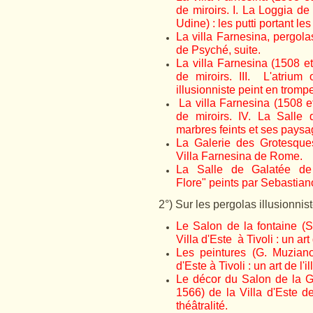
de miroirs. I. La Loggia d
Udine) : les putti portant les
La villa Farnesina, pergola
de Psyché, suite.
La villa Farnesina (1508 e
de miroirs. III. L'atriu
illusionniste peint en trompe
La villa Farnesina (1508 
de miroirs. IV. La Salle 
marbres feints et ses paysa
La Galerie des Grotesques
Villa Farnesina de Rome.
La Salle de Galatée de
Flore" peints par Sebastia
2°) Sur les pergolas illusionnist
Le Salon de la fontaine (S
Villa d'Este à Tivoli : un art 
Les peintures (G. Muzian
d'Este à Tivoli : un art de l'i
Le décor du Salon de la Gl
1566) de la Villa d'Este de 
théâtralité.