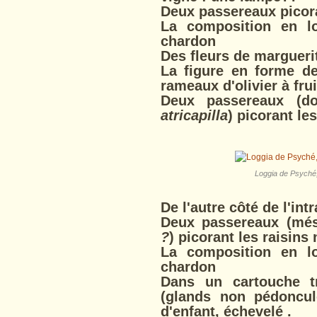
Deux passereaux picoran
La composition en l
chardon
Des fleurs de margueri
La figure en forme d
rameaux d'olivier à frui
Deux passereaux (d
atricapilla
) picorant les
Loggia de Psyché, 
De l'autre côté de l'int
Deux passereaux (mé
?
) picorant les raisins 
La composition en l
chardon
Dans un cartouche 
(glands non pédoncu
d'enfant, échevelé .