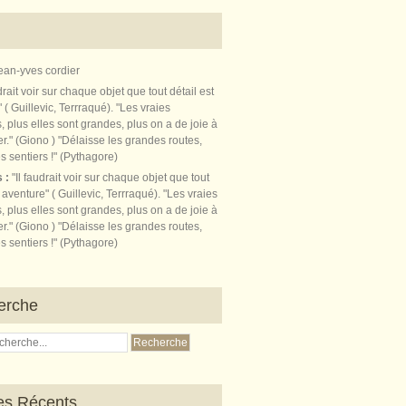
ean-yves cordier
s :
"Il faudrait voir sur chaque objet que tout
t aventure" ( Guillevic, Terrraqué). "Les vraies
, plus elles sont grandes, plus on a de joie à
r." (Giono ) "Délaisse les grandes routes,
s sentiers !" (Pythagore)
erche
les Récents