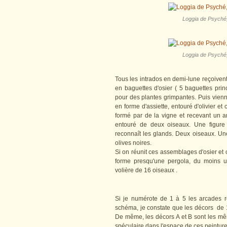
Loggia de Psyché, 
Loggia de Psyché, 
Tous les intrados en demi-lune reçoivent 
en baguettes d'osier ( 5 baguettes prin
pour des plantes grimpantes. Puis vien
en forme d'assiette, entouré d'olivier et
formé par de la vigne et recevant un a
entouré de deux oiseaux. Une figure
reconnaît les glands. Deux oiseaux. Un
olives noires.
Si on réunit ces assemblages d'osier et ces
forme presqu'une pergola, du moins u
volière de 16 oiseaux .
Si je numérote de 1 à 5 les arcades r
schéma, je constate que les décors de 1
De même, les décors A et B sont les même
spéculaire dans l'espace de ces peinture