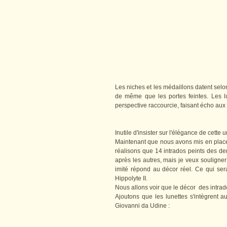
Les niches et les médaillons datent selon
de même que les portes feintes. Les lu
perspective raccourcie, faisant écho aux
Inutile d'insister sur l'élégance de cette u
Maintenant que nous avons mis en place 
réalisons que 14 intrados peints des de
après les autres, mais je veux souligner
imité répond au décor réel. Ce qui sera
Hippolyte II.
Nous allons voir que le décor des intrado
Ajoutons que les lunettes s'intègrent a
Giovanni da Udine :