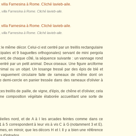
villa Farnesina à Rome. Cliché lavieb-aile.
villa Farnesina à Rome. Cliché lavieb-aile.
le même décor. Celui-ci est centré par un treillis rectangulaire
cipales et 9 baguettes orthogonales) servant de mini pergola
nent, de chaque côté, la séquence suivante : un vannage rond
 centré par un petit animal. Deux oiseaux. Une figure arciforme
nimal ou un objet. Un losange tressé par des épis de blé et
 vaguement circulaire faite de rameaux de chêne dont on
e demi-cercle en panier tressée dans des rameaux d'olivier à
 treillis de paille, de vigne, d'épis, de chêne et d'olivier, cela
ne composition végétale élaborée accueillant une sorte de
éelles nord, et de A à I les arcades feintes comme dans ce
 à 5 correspondent à leur vis à vis C à G (notamment 3 et E).
s, en miroir, que les décors H et I. Il y a bien une référence
s d'intrados.