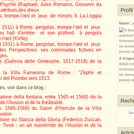
e Psyché (Raphaël, Jules Romains, Giovanni da
Profil
 attributs des dieux.
s, trompe-l'œil et jeux de miroirs. II. La Loggia
Name :
j
t 1511) à Rome, pergolas, trompe-l'œil et jeux
m ou hall d'entrée et son plafond à pergola
-l'œil (XVIIe).
et 1511) à Rome, pergolas, trompe-l'œil et jeux
des Perspectives: ses colonnades fictives en
ges.
À Propo
 (Galleria delle Grotesche, 1517-1518) de la
détail es
richesses
 la Villa Farnesina de Rome : "Zéphir et
les donne
no del Piombo vers 1513.
prends le
es, voir dans ce blog :
alone della fontana, entre 1565 et 1568) de la
Rech
de l'illusion et de la théâtralité.
o, 1565-1568) du Salon d'Hercule de la Villa
llusion.
oire ou Stanza della Gloria (Federico Zuccari,
Tivoli : un art maniériste de l'illusion et de la
Artic