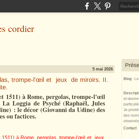
es cordier
Prése
5 mai 2026
las, trompe-l'œil et jeux de miroirs. II.
Blog
: L
te.
Descrip
et 1511) à Rome, pergolas, trompe-l'œil
et œuvres
 La Loggia de Psyché (Raphaël, Jules
particuli
ine)
: le décor (Giovanni da Udine) des
Je privil
es ou factices.
des noms 
observés
Contact
t 1511) à Rome, pergolas, trompe-l'œil et jeux