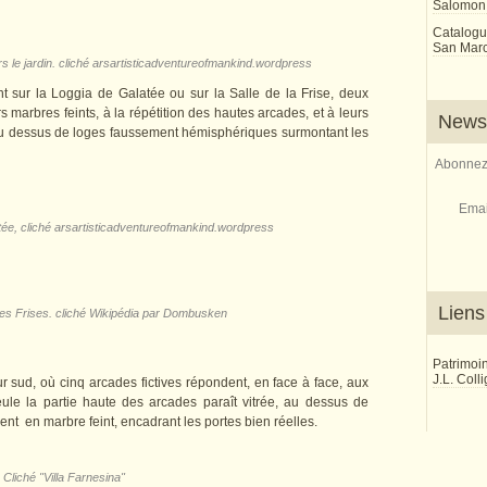
Salomon
Catalogu
San Marco
rs le jardin. cliché arsartisticadventureofmankind.wordpress
ant sur la Loggia de Galatée ou sur la Salle de la Frise, deux
rs marbres feints, à la répétition des hautes arcades, et à leurs
Newsl
au dessus de loges faussement hémisphériques surmontant les
Abonnez-
Emai
tée, cliché arsartisticadventureofmankind.wordpress
Liens
des Frises. cliché Wikipédia par Dombusken
Patrimoi
J.L. Coll
 sud, où cinq arcades fictives répondent, en face à face, aux
ule la partie haute des arcades paraît vitrée, au dessus de
ent en marbre feint, encadrant les portes bien réelles.
Cliché "Villa Farnesina"