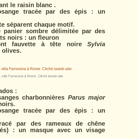
t le raisin blanc .
osange tracée par des épis : un
te séparent chaque motif.
e panier sombre délimitée par des
ts noirs : un fleuron
ont fauvette à tête noire
Sylvia
 olives.
villa Farnesina à Rome. Cliché lavieb-aile.
rados :
sanges charbonnières
Parus major
noirs.
osange tracée par des épis : un
tracé par des rameaux de chêne
lés) : un masque avec un visage