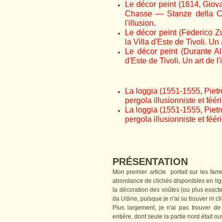
Le décor peint (1614, Giov
Chasse — Stanze della Cac
l'illusion.
Le décor peint (Federico Z
la Villa d'Este de Tivoli. Un a
Le décor peint (Durante Al
d'Este de Tivoli. Un art de l'i
La loggia (1551-1555, Pietro
pergola illusionniste et fééri
La loggia (1551-1555, Pietro
pergola illusionniste et fééri
PRÉSENTATION
Mon premier article portait sur les fa
abondance de clichés disponibles en ligne
la décoration des voûtes (ou plus exacte
da Udine, puisque je n'ai su trouver ni cli
Plus largement, je n'ai pas trouver de
entière, dont seule la partie nord était ou