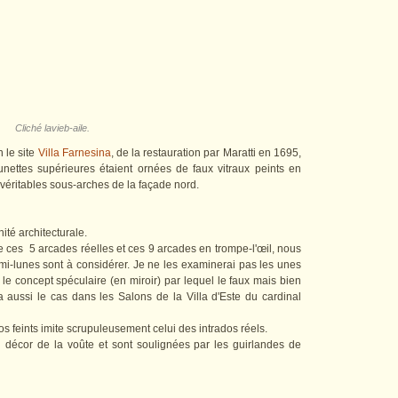
Cliché lavieb-aile.
 le site
Villa Farnesina
, de la restauration par Maratti en 1695,
nettes supérieures étaient ornées de faux vitraux peints en
 véritables sous-arches de la façade nord.
nité architecturale.
ces 5 arcades réelles et ces 9 arcades en trompe-l'œil, nous
mi-lunes sont à considérer. Je ne les examinerai pas les unes
 le concept spéculaire (en miroir) par lequel le faux mais bien
 aussi le cas dans les Salons de la Villa d'Este du cardinal
s feints imite scrupuleusement celui des intrados réels.
u décor de la voûte et sont soulignées par les guirlandes de