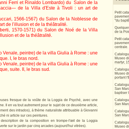
anni Ferri et Rinaldo Lombardo) du Salon de la
cia— de la Villa d'Este à Tivoli : un art de
Petit ca
pavement 
uccari, 1566-1567) du Salon de la Noblesse de
"du bapt
rt de l'illusion et de la théâtralité.
Quelques
berti, 1570-1571) du Salon de Noé de la Villa
de la Po
llusion et de la théâtralité.
Petit ca
pavement
centrale.
 Venale, peintre) de la villa Giulia à Rome : une
Catalogu
que. I, le bras nord.
Museo di 
martyr, 1
 Venale, peintre) de la villa Giulia à Rome : une
que, suite. II, le bras sud.
Catalogu
Museo di
portant l'
Catalogu
San Marco
baptiser 
meuses fresque de la voûte de la Loggia de Psyché, avec une
Catalogu
San Marc
. Il en va tout autrement pour le sujet de ce deuxième article,
ment des intrados), à thème naturaliste attribuable à Giovanni
Catalogu
San Marc
ché ni article sur ces peintures.
 description de la composition en trompe-l'œil de la Loggia
Catalogu
verte sur le jardin par cinq arcades (aujourd'hui vitrées).
Museo di 