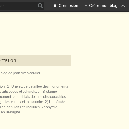
Connexion
+
Créer mon blog
ntation
e blog de jean-yves cordier
tion
: 1) Une étude détaillée des monuments
 artistiques et culturels, en Bretagne
èrement, par le biais de mes photographies.
égie les vitraux et la statuaire. 2) Une étude
de papillons et libellules (Zoonymie)
 en Bretagne.