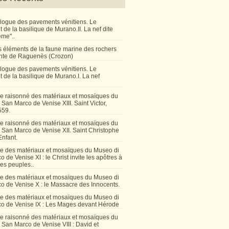
talogue des pavements vénitiens. Le
de la basilique de Murano.II. La nef dite
ême"..
 éléments de la faune marine des rochers
inte de Raguenès (Crozon)
talogue des pavements vénitiens. Le
 de la basilique de Murano.I. La nef
e raisonné des matériaux et mosaïques du
San Marco de Venise XIII. Saint Victor,
559.
e raisonné des matériaux et mosaïques du
 San Marco de Venise XII. Saint Christophe
Enfant.
e des matériaux et mosaïques du Museo di
 de Venise XI : le Christ invite les apôtres à
les peuples..
e des matériaux et mosaïques du Museo di
o de Venise X : le Massacre des Innocents.
e des matériaux et mosaïques du Museo di
o de Venise IX : Les Mages devant Hérode
e raisonné des matériaux et mosaïques du
San Marco de Venise VIII : David et