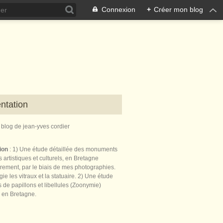
Connexion
+
Créer mon blog
ntation
e blog de jean-yves cordier
tion
: 1) Une étude détaillée des monuments
 artistiques et culturels, en Bretagne
èrement, par le biais de mes photographies.
égie les vitraux et la statuaire. 2) Une étude
de papillons et libellules (Zoonymie)
 en Bretagne.