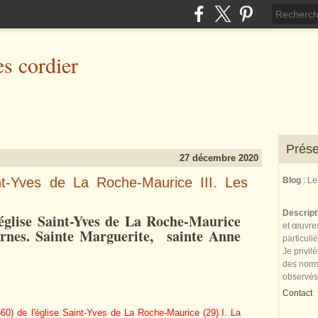
es cordier
Prése
27 décembre 2020
int-Yves de La Roche-Maurice III. Les
Blog
: L
Descrip
'église Saint-Yves de La Roche-Maurice
et œuvres
cornes. Sainte Marguerite, sainte Anne
particuli
Je privil
des noms 
observés
Contact
60) de l'église Saint-Yves de La Roche-Maurice (29).I. La