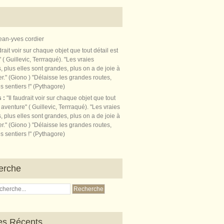
ean-yves cordier
s :
"Il faudrait voir sur chaque objet que tout
t aventure" ( Guillevic, Terrraqué). "Les vraies
, plus elles sont grandes, plus on a de joie à
r." (Giono ) "Délaisse les grandes routes,
s sentiers !" (Pythagore)
erche
les Récents