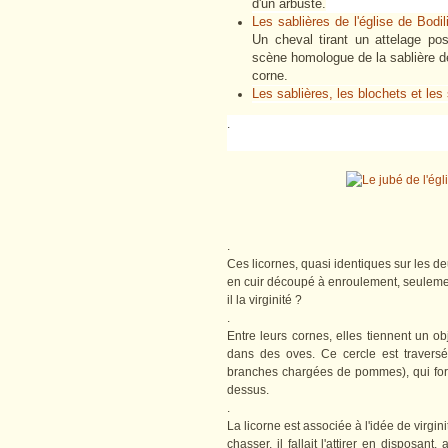
d'un arbuste.
Les sablières de l'église de Bodil
Un cheval tirant un attelage po
scène homologue de la sablière de
corne.
Les sablières, les blochets et les 
.
.
Ces licornes, quasi identiques sur les de
en cuir découpé à enroulement, seulement
il la virginité ?
.
Entre leurs cornes, elles tiennent un ob
dans des oves. Ce cercle est travers
branches chargées de pommes), qui for
dessus.
.
La licorne est associée à l'idée de virgin
chasser, il fallait l'attirer en disposan