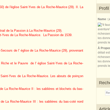
0) de l'église Saint-Yves de La Roche-Maurice (29). II. La
Profil
Name :
j
itrail de la Passion à La Roche-Maurice (29).
int-Yves de La Roche-Maurice.
La Passion de 1539.
À Propo
Secours de l' église de La Roche-Maurice (29), provenant
détail es
richesses
les donne
e Riche et le Pauvre de l' église Saint-Yves de La Roche-
prends le
se Saint-Yves de La Roche-Maurice. Les abouts de poinçon
Rech
 de La Roche-Maurice II : les sablières et blochets du bas-
e de La Roche-Maurice III : les sablières du bas-coté nord
Artic