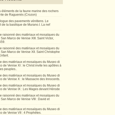
 éléments de la faune marine des rochers
inte de Raguenès (Crozon)
talogue des pavements vénitiens. Le
 de la basilique de Murano.I. La nef
e raisonné des matériaux et mosaïques du
San Marco de Venise XIII. Saint Victor,
559.
e raisonné des matériaux et mosaïques du
 San Marco de Venise XII. Saint Christophe
Enfant.
e des matériaux et mosaïques du Museo di
 de Venise XI : le Christ invite les apôtres à
les peuples..
e des matériaux et mosaïques du Museo di
o de Venise X : le Massacre des Innocents.
e des matériaux et mosaïques du Museo di
o de Venise IX : Les Mages devant Hérode
e raisonné des matériaux et mosaïques du
San Marco de Venise VIII : David et
e des matériaux et mosaïques du Museo di
 de Venise VII : 4 Prophètes.