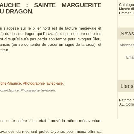
AUCHE : SAINTE MARGUERITE
Catalogu
Museo di 
DU DRAGON.
Emmanue
 s'adosse sur le pilier nord est de facture médiévale et
Newsl
t") du dos du dragon qui l'a avalé et qui a encore entre les
est dire qu'elle n'a pas perdu son temps pour invoquer Dieu,
 jamais (ou se contenter de tracer un signe de la croix), et
Abonnez-
érieur.
Emai
Liens
che-Maurice. Photographie lavieb-aile.
Patrimoi
J.L. Coll
 dans cette galère ? Lui était-il arrivé la même mésaventure
avances du méchant préfet Olybrius pour mieux offrir sa