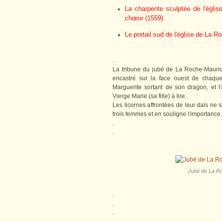
La charpente sculptée de l'églis
chœur (1559).
Le portail sud de l'église de La R
.
La tribune du jubé de La Roche-Mauric
encastré sur la face ouest de chaque
Marguerite sortant de son dragon, et l'
Vierge Marie (sa fille) à lire.
Les licornes affrontées de leur dais ne 
trois femmes et en souligne l'importance.
.
.
Jubé de La Ro
.
.
.