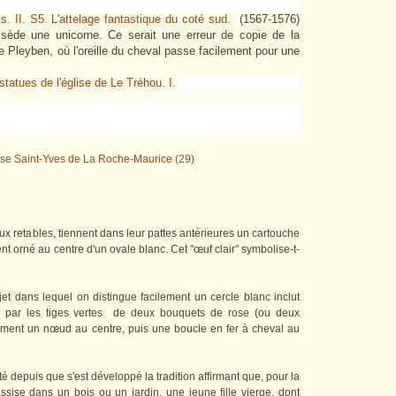
is. II. S5. L'attelage fantastique du coté sud.
(1567-1576)
ssède une unicorne. Ce serait une erreur de copie de la
 Pleyben, où l'oreille du cheval passe facilement pour une
statues de l'église de Le Tréhou. I.
ux retables, tiennent dans leur pattes antérieures un cartouche
 orné au centre d'un ovale blanc. Cet "œuf clair" symbolise-t-
jet dans lequel on distingue facilement un cercle blanc inclut
é par les tiges vertes de deux bouquets de rose (ou deux
ment un nœud au centre, puis une boucle en fer à cheval au
ité depuis que s'est développé la tradition affirmant que, pour la
t, assise dans un bois ou un jardin, une jeune fille vierge, dont