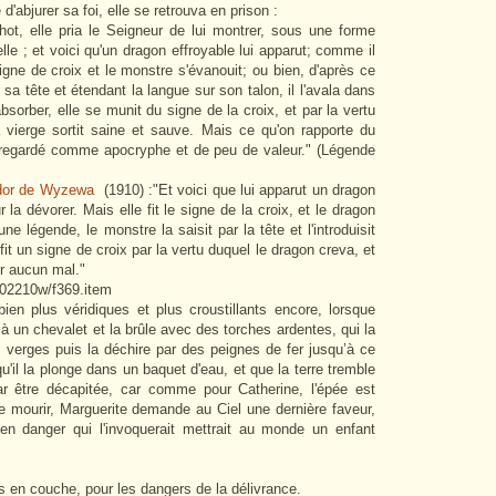
 d'abjurer sa foi, elle se retrouva en prison :
hot, elle pria le Seigneur de lui montrer, sous une forme
lle ; et voici qu'un dragon effroyable lui apparut; comme il
 signe de croix et le monstre s'évanouit; ou bien, d'après ce
r sa tête et étendant la langue sur son talon, il l'avala dans
'absorber, elle se munit du signe de la croix, et par la vertu
a vierge sortit saine et sauve. Mais ce qu'on rapporte du
t regardé comme apocryphe et de peu de valeur." (Légende
odor de Wyzewa
(1910) :"Et voici que lui apparut un dragon
r la dévorer. Mais elle fit le signe de la croix, et le dragon
e légende, le monstre la saisit par la tête et l'introduisit
fit un signe de croix par la vertu duquel le dragon creva, et
ir aucun mal."
k202210w/f369.item
en plus véridiques et plus croustillants encore, lorsque
 à un chevalet et la brûle avec des torches ardentes, qui la
 verges puis la déchire par des peignes de fer jusqu’à ce
qu'il la plonge dans un baquet d'eau, et que la terre tremble
par être décapitée, car comme pour Catherine, l'épée est
e mourir, Marguerite demande au Ciel une dernière faveur,
 danger qui l'invoquerait mettrait au monde un enfant
 en couche, pour les dangers de la délivrance.