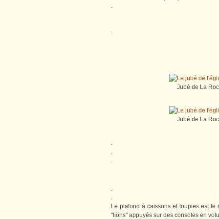
.
.
Jubé de La Roch
Jubé de La Roch
.
.
.
.
.
Le plafond à caissons et toupies est le
"lions" appuyés sur des consoles en volu