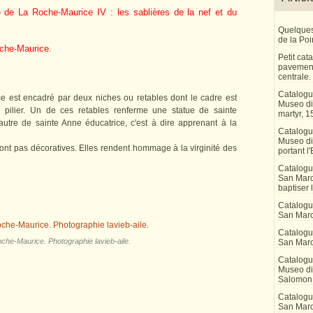
e de La Roche-Maurice IV : les sablières de la nef et du
Quelques
de la Po
oche-Maurice.
Petit ca
pavement
centrale.
Catalogu
e est encadré par deux niches ou retables dont le cadre est
Museo di 
 pilier. Un de ces retables renferme une statue de sainte
martyr, 1
autre de sainte Anne éducatrice, c'est à dire apprenant à la
Catalogu
Museo di
sont pas décoratives. Elles rendent hommage à la virginité des
portant l'
Catalogu
San Marco
baptiser 
Catalogu
San Marc
Catalogu
che-Maurice. Photographie lavieb-aile.
San Marc
Catalogu
Museo di 
Salomon
Catalogu
San Marco