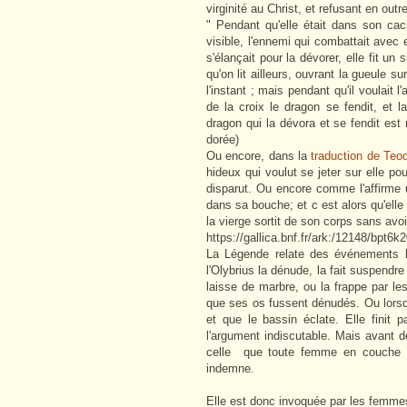
virginité au Christ, et refusant en outre
" Pendant qu'elle était dans son cac
visible, l'ennemi qui combattait avec e
s'élançait pour la dévorer, elle fit un
qu'on lit ailleurs, ouvrant la gueule su
l'instant ; mais pendant qu'il voulait l
de la croix le dragon se fendit, et l
dragon qui la dévora et se fendit es
dorée)
Ou encore, dans la
traduction de Te
hideux qui voulut se jeter sur elle pou
disparut. Ou encore comme l'affirme un
dans sa bouche; et c est alors qu'elle 
la vierge sortit de son corps sans avo
https://gallica.bnf.fr/ark:/12148/bpt6
La Légende relate des événements bi
l'Olybrius la dénude, la fait suspendre
laisse de marbre, ou la
frappe par les
que ses os fussent dénudés. O
u lors
et que le bassin éclate. Elle finit 
l'argument indiscutable. Mais avant d
celle que toute femme en couche en
indemne.
Elle est donc invoquée par les femmes