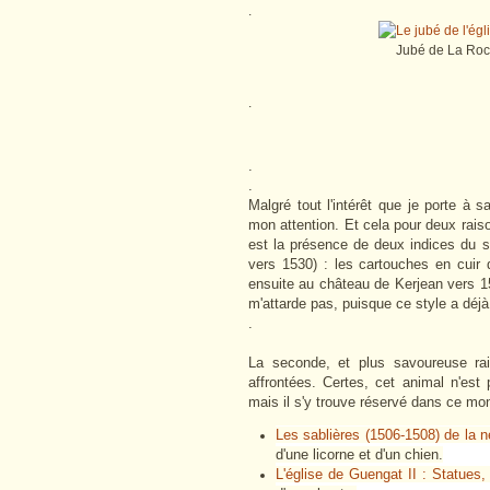
.
Jubé de La Roch
.
.
.
Malgré tout l'intérêt que je porte à s
mon attention. Et cela pour deux rais
est la présence de deux indices du st
vers 1530) : les cartouches en cuir
ensuite au château de Kerjean vers 15
m'attarde pas, puisque ce style a déjà 
.
La seconde, et plus savoureuse rai
affrontées. Certes, cet animal n'es
mais il s'y trouve réservé dans ce mon
Les sablières (1506-1508) de la n
d'une licorne et d'un chien.
L'église de Guengat II : Statues, 