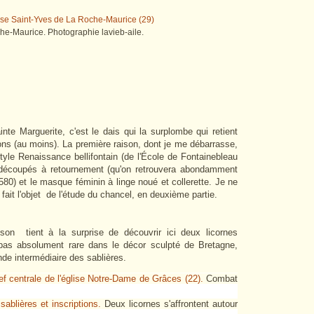
e-Maurice. Photographie lavieb-aile.
ainte Marguerite, c'est le dais qui la surplombe qui retient
ons (au moins). La première raison, dont je me débarrasse,
yle Renaissance bellifontain (de l'École de Fontainebleau
 découpés à retournement (qu'on retrouvera abondamment
80) et le masque féminin à linge noué et collerette. Je ne
fait l'objet de l'étude du chancel, en deuxième partie.
son tient à la surprise de découvrir ici deux licornes
t pas absolument rare dans le décor sculpté de Bretagne,
de intermédiaire des sablières.
ef centrale de l'église Notre-Dame de Grâces (22).
Combat
sablières et inscriptions.
Deux licornes s'affrontent autour