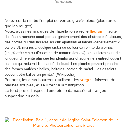
lavieb-aile.
.
Notez sur le nimbe l'emploi de verres gravés bleus (plus rares
que les rouges).
Notez aussi les marques de flagellation avec le
flagrum
, "
sorte
de fléau à manche court portant généralement des chaînes métalliques,
des cordes ou des lanières en cuir épaisses et larges (généralement 2,
parfois 3), munies à quelque distance de leur extrémité de plombs
(les
plumbatae
) ou d’osselets de mouton (les
tali
)
. les lanières sont de
longueur différente afin que les plombs sur chacune ne s'entrechoquent
pas, ce qui réduirait l'efficacité du fouet. Les plombs peuvent prendre
des formes variées : balles, haltères, barbes de métal. Les osselets
" (Wikipédia)
peuvent être taillés en pointe.
Pourtant, les deux bourreaux utilisent des
verges,
faisceau de
badines souples, et se livrent à la fustigation.
Le fond prend l'aspect d'une étoffe damassée et frangée
suspendue au dais.
.