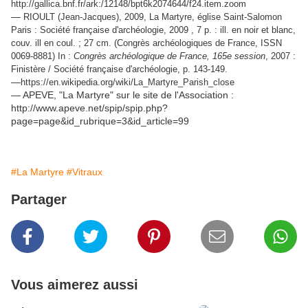
http://gallica.bnf.fr/ark:/12148/bpt6k2074644/f24.item.zoom
—
RIOULT (Jean-Jacques), 2009, La Martyre, église Saint-Salomon
Paris : Société française d'archéologie, 2009 , 7 p. : ill. en noir et blanc,
couv. ill en coul. ; 27 cm. (Congrès archéologiques de France, ISSN
0069-8881) In :
Congrès archéologique de France, 165e session
, 2007 :
Finistère / Société française d'archéologie, p. 143-149.
—
https://en.wikipedia.org/wiki/La_Martyre_Parish_close
— APEVE, "La Martyre" sur le site de l'Association :
http://www.apeve.net/spip/spip.php?
page=page&id_rubrique=3&id_article=99
#La Martyre
#Vitraux
Partager
Vous aimerez aussi