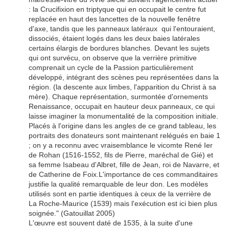
: la Crucifixion en triptyque qui en occupait le centre fut
replacée en haut des lancettes de la nouvelle fenêtre
d'axe, tandis que les panneaux latéraux qui l'entouraient,
dissociés, étaient logés dans les deux baies latérales
certains élargis de bordures blanches. Devant les sujets
qui ont survécu, on observe que la verrière primitive
comprenait un cycle de la Passion particulièrement
développé, intégrant des scènes peu représentées dans la
région. (la descente aux limbes, l'apparition du Christ à sa
mère). Chaque représentation, surmontée d'ornements
Renaissance, occupait en hauteur deux panneaux, ce qui
laisse imaginer la monumentalité de la composition initiale.
Placés à l'origine dans les angles de ce grand tableau, les
portraits des donateurs sont maintenant relégués en baie 1
; on y a reconnu avec vraisemblance le vicomte René Ier
de Rohan (1516-1552, fils de Pierre, maréchal de Gié) et
sa femme Isabeau d'Albret, fille de Jean, roi de Navarre, et
de Catherine de Foix.L'importance de ces commanditaires
justifie la qualité remarquable de leur don. Les modèles
utilisés sont en partie identiques à ceux de la verrière de
La Roche-Maurice (1539) mais l'exécution est ici bien plus
soignée." (Gatouillat 2005)
L'œuvre est souvent daté de 1535, à la suite d'une