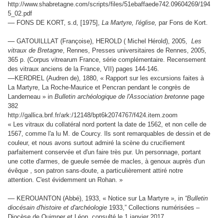
http://www.shabretagne.com/scripts/files/51ebaffaede742.09604269/194
5_02.pdf
—
FONS DE KORT, s.d, [1975],
La Martyre, l'église,
par Fons de Kort.
—
GATOUILLLAT (Françoise), HEROLD ( Michel Hérold), 2005,
Les
vitraux de Bretagne
, Rennes, Presses universitaires de Rennes, 2005,
365 p. (Corpus vitrearum France, série complémentaire. Recensement
des vitraux anciens de la France, VII) pages 144-146.
—
KERDREL (Audren de), 1880, « Rapport sur les excursions faites à
La Martyre, La Roche-Maurice et Pencran pendant le congrès de
Landerneau » in
Bulletin archéologique de l'Association bretonne
page
382
http://gallica.bnf.fr/ark:/12148/bpt6k2074767/f424.item.zoom
« Les vitraux du collatéral nord portent la date de 1562, et non celle de
1567, comme l'a lu M. de Courcy. Ils sont remarquables de dessin et de
couleur, et nous avons surtout admiré la scène du crucifiement
parfaitement conservée et d'un faire très pur. Un personnage, portant
une cotte d'armes, de gueule semée de macles, à genoux auprès d'un
évêque , son patron sans-doute, a particulièrement attiré notre
attention. C'est évidemment un Rohan. »
—
KEROUANTON (Abbé), 1933, « Notice sur La Martyre », in
“Bulletin
diocésain d'histoire et d'archéologie
1933,” Collections numérisées –
Diocèse de Quimper et Léon, consulté le 1 janvier 2017,