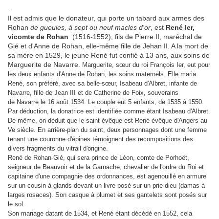
.
Il est admis que le donateur, qui porte un tabard aux armes des
Rohan
de gueules, à sept ou neuf macles d'or
, est
René Ier,
vicomte de Rohan
(1516-1552), fils de Pierre II, maréchal de
Gié et d'Anne de Rohan, elle-même fille de Jehan II. A la mort de
sa mère en 1529, le jeune René fut confié à 13 ans, aux soins de
Marguerite de Navarre.
Marguerite, sœur du roi François Ier, eut pour
les deux enfants d'Anne de Rohan, les soins maternels. Elle maria
René, son préféré, avec sa belle-sœur, Isabeau d'Albret, infante de
Navarre, fille de Jean III et de Catherine de Foix, souverains
de Navarre le 16 août 1534. Le couple eut 5 enfants, de 1535 à 1550.
Par déduction, la donatrice est identifiée comme étant Isabeau d'Albret.
De même, on déduit que le saint évêque est René évêque d'Angers au
Ve siècle. En arrière-plan du saint, deux personnages dont une femme
tenant une couronne d'épines témoignent des recompositions des
divers fragments du vitrail d'origine.
René de Rohan-Gié, qui sera prince de Léon, comte de Porhoët,
seigneur de Beauvoir et de la Garnache, chevalier de l'ordre du Roi et
capitaine d'une compagnie des ordonnances,
est agenouillé en armure
sur un cousin à glands devant un livre posé sur un prie-dieu (damas à
larges rosaces). Son casque à plumet et ses gantelets sont posés sur
le sol.
Son mariage datant de 1534, et René étant décédé en 1552, cela