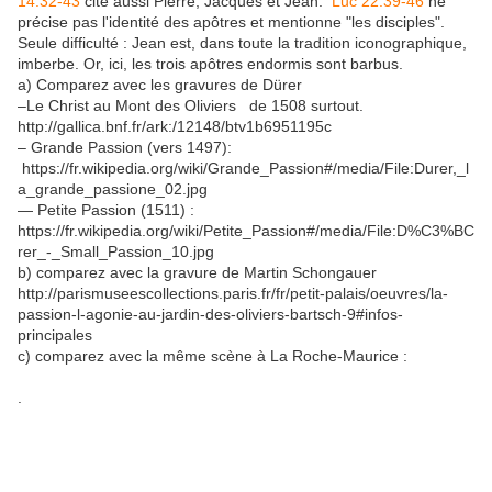
14:32-43
cite aussi Pierre, Jacques et Jean.
Luc 22:39-46
ne
précise pas l'identité des apôtres et mentionne "les disciples".
Seule difficulté : Jean est, dans toute la tradition iconographique,
imberbe. Or, ici, les trois apôtres endormis sont barbus.
a) Comparez avec les gravures de Dürer
–Le Christ au Mont des Oliviers de 1508 surtout.
http://gallica.bnf.fr/ark:/12148/btv1b6951195c
– Grande Passion (vers 1497):
https://fr.wikipedia.org/wiki/Grande_Passion#/media/File:Durer,_l
a_grande_passione_02.jpg
— Petite Passion (1511) :
https://fr.wikipedia.org/wiki/Petite_Passion#/media/File:D%C3%BC
rer_-_Small_Passion_10.jpg
b) comparez avec la gravure de Martin Schongauer
http://parismuseescollections.paris.fr/fr/petit-palais/oeuvres/la-
passion-l-agonie-au-jardin-des-oliviers-bartsch-9#infos-
principales
c) comparez avec la même scène à La Roche-Maurice :
.