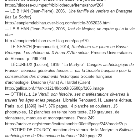
https://diocese-quimper.fr/bibliotheque/items/show/264
— LE BIHAN (Jean-Pierre), 2006,
Une famille de verriers en Bretagne
[les Le Sodec]
http://jeanpierrelebihan.over-blog.com/article-3062028.html
— LE BIHAN (Jean-Pierre), 2006,
Jost de Negker, un mythe qui a la vie
dure
http://jeanpierrelebihan.over-blog.com/page/70
—
LE SEAC'H (Emmanuelle), 2014,
Sculpteurs sur pierre en Basse-
Bretagne. Les ateliers du XVe au XVIIe siècle
, Presses Universitaires
de Rennes, p. 298-299.
—
LÉCUREUX (Lucien), 1919, "La Martyre",
Congrès archéologique de
France : séances générales tenues ... par la Société française pour la
conservation des monuments historiques
,Société française
d'archéologie. Derache (Paris) A. Hardel (Caen)
http://gallica.bnf.fr/ark:/12148/bpt6k35688p/f166.image
—
OTTIN (L.),
Le Vitrail, son histoire, ses manifestations diverses à
travers les âges et les peuples,
Librairie Renouard, H. Laurens éditeur,
Paris, s.d. [1896] In-4°, 376 pages, 4 planche en couleurs, 15
phototypies, 12 planches en teinte hors texte, 219 gravures, de
signatures, marques et monogrammes. Page 249.
https://archive.org/stream/levitrailsonhist00otti#page/248/mode/2up
— POTIER DE COURCY, mention des vitraux de la Martyre in
Bulletin
archéologique de l'Association bretonne
1849 page 23