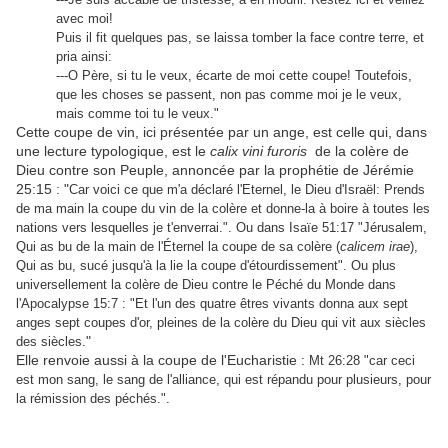
avec moi!
Puis il fit quelques pas, se laissa tomber la face contre terre, et
pria ainsi:
---O Père, si tu le veux, écarte de moi cette coupe! Toutefois,
que les choses se passent, non pas comme moi je le veux,
mais comme toi tu le veux."
Cette coupe de vin, ici présentée par un ange, est celle qui, dans
une lecture typologique, est le
calix vini furoris
de la colère de
Dieu contre son Peuple, annoncée par la prophétie de Jérémie
25:15 : "
Car voici ce que m'a déclaré l'Eternel, le Dieu d'Israël: Prends
de ma main la coupe du vin de la colère et donne-la à boire à toutes les
nations vers lesquelles je t'enverrai.". Ou dans Isaïe 51:17 "Jérusalem,
Qui as bu de la main de l'Éternel la coupe de sa colère (
calicem irae
),
Qui as bu, sucé jusqu'à la lie la coupe d'étourdissement". Ou plus
universellement la colère de Dieu contre le Péché du Monde dans
l'Apocalypse 15:7 : "Et l'un des quatre êtres vivants donna aux sept
anges sept coupes d'or, pleines de la colère du Dieu qui vit aux siècles
"
des siècles.
Elle renvoie aussi à la coupe de l'Eucharistie :
Mt 26:28 "car ceci
est mon sang, le sang de l'alliance, qui est répandu pour plusieurs, pour
la rémission des péchés.".