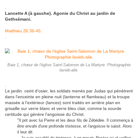
.
Lancette A (à gauche).
Agonie du Christ au jardin de
Gethsémani.
Matthieu 26:36-45.
.
Baie 1, chœur de l'église Saint-Salomon de La Martyre. Photographie
lavieb-aile.
.
Le jardin ceint d'osier, les soldats menés par Judas qui pénètrent
dans l'enceinte en pleine nuit (lanterne et flambeau) et la troupe
massée à l'extérieur (lances) sont traités en arrière plan en
grisaille sur verre blanc et verre bleu clair, comme la sourde
certitude qui génère l'angoisse du Christ.
"Il prit avec lui Pierre et les deux fils de Zébédée. Il commença à
être envahi d'une profonde tristesse, et l'angoisse le saisit. Alors
il leur dit:
---Je suis accablé de tristesse, à en mourir. Restez ici et veillez