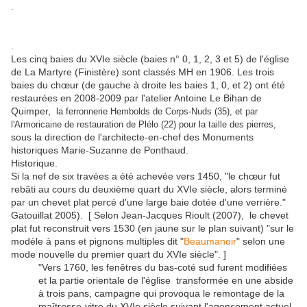
.
.
Les cinq baies du XVIe siècle (baies n° 0, 1, 2, 3 et 5) de l'église
de La Martyre (Finistère) sont classés MH en 1906. Les trois
baies du chœur (de gauche à droite les baies 1, 0, et 2) ont été
restaurées en 2008-2009 par l'atelier Antoine Le Bihan de
Quimper,
la ferronnerie Hembolds de Corps-Nuds (35), et par
l'Armoricaine de restauration de Plélo (22) pour la taille des pierres,
sous la direction de l'architecte-en-chef des Monuments
historiques Marie-Suzanne de Ponthaud.
Historique.
Si la nef de six travées a été achevée vers 1450, "le chœur fut
rebâti au cours du deuxième quart du XVIe siècle, alors terminé
par un chevet plat percé d'une large baie dotée d'une verrière."
Gatouillat 2005). [ Selon Jean-Jacques Rioult (2007), le chevet
plat fut reconstruit vers 1530 (en jaune sur le plan suivant) "sur le
modèle à pans et pignons multiples dit "
Beaumanoir
" selon une
mode nouvelle du premier quart du XVIe siècle". ]
"Vers 1760, les fenêtres du bas-coté sud furent modifiées
et la partie orientale de l'église transformée en une abside
à trois pans, campagne qui provoqua le remontage de la
maîtresse-vitre du XVIe siècle suivant l'agencement actuel