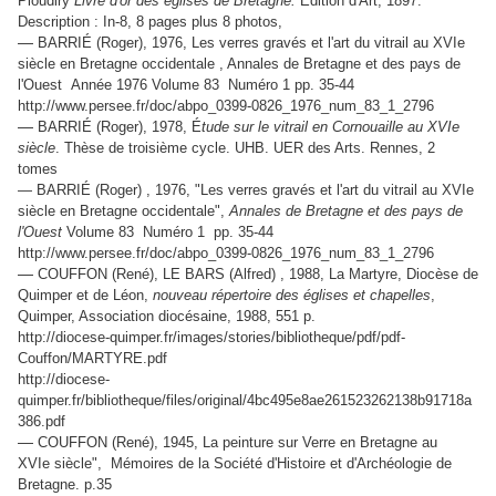
Ploudiry
Livre d'or des églises de Bretagne.
Edition d'Art, 1897.
Description : In-8, 8 pages plus 8 photos,
—
BARRIÉ (Roger), 1976, Les verres gravés et l'art du vitrail au XVIe
siècle en Bretagne occidentale , Annales de Bretagne et des pays de
l'Ouest Année 1976 Volume 83 Numéro 1 pp. 35-44
http://www.persee.fr/doc/abpo_0399-0826_1976_num_83_1_2796
—
BARRIÉ (Roger), 1978, É
tude sur le vitrail en Cornouaille au XVIe
siècle
. Thèse de troisième cycle. UHB. UER des Arts. Rennes, 2
tomes
— BARRIÉ (Roger) , 1976, "Les verres gravés et l'art du vitrail au XVIe
siècle en Bretagne occidentale",
Annales de Bretagne et des pays de
l'Ouest
Volume 83 Numéro 1 pp. 35-44
http://www.persee.fr/doc/abpo_0399-0826_1976_num_83_1_2796
—
COUFFON (René), LE BARS (Alfred) , 1988, La Martyre, Diocèse de
Quimper et de Léon,
nouveau répertoire des églises et chapelles
,
Quimper, Association diocésaine, 1988, 551 p.
http://diocese-quimper.fr/images/stories/bibliotheque/pdf/pdf-
Couffon/MARTYRE.pdf
http://diocese-
quimper.fr/bibliotheque/files/original/4bc495e8ae261523262138b91718a
386.pdf
—
COUFFON (René), 1945,
La peinture sur Verre en Bretagne au
XVIe siècle", Mémoires de la Société d'Histoire et d'Archéologie de
Bretagne. p.35