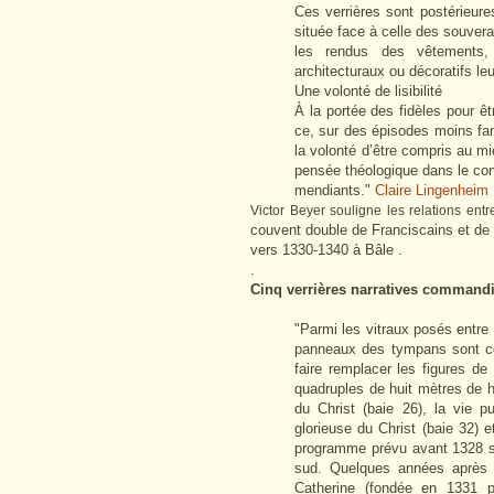
Ces verrières sont postérieure
située face à celle des souverai
les rendus des vêtements,
architecturaux ou décoratifs le
Une volonté de lisibilité
À la portée des fidèles pour êt
ce, sur des épisodes moins fam
la volonté d’être compris au m
pensée théologique dans le con
mendiants."
Claire Lingenheim
Victor Beyer souligne les relations en
couvent double de Franciscains et de
vers 1330-1340 à Bâle .
.
Cinq verrières narratives commandi
"Parmi les vitraux posés entre
panneaux des tympans sont co
faire remplacer les figures de
quadruples de huit mètres de h
du Christ (baie 26), la vie p
glorieuse du Christ (baie 32) e
programme prévu avant 1328 s’
sud. Quelques années après le
Catherine (fondée en 1331 