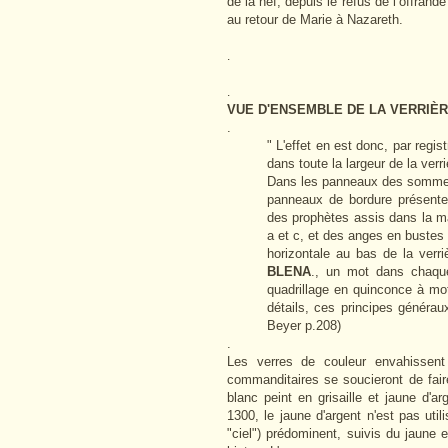
de la nef, depuis le refus de l’offran
au retour de Marie à Nazareth.
.
.
VUE D'ENSEMBLE DE LA VERRIÈR
.
"
L'effet en est donc, par regis
dans toute la largeur de la ver
Dans les panneaux des sommets
panneaux de bordure présente
des prophètes assis dans la man
a et c, et des anges en bustes 
horizontale au bas de la verriè
BLENA
., un mot dans chaque
quadrillage en quinconce à mot
détails, ces principes générau
Beyer p.208)
.
Les verres de couleur envahissent
commanditaires se soucieront de faire 
blanc peint en grisaille et jaune d'a
1300, le jaune d'argent n'est pas utili
"ciel") prédominent, suivis du jaune 