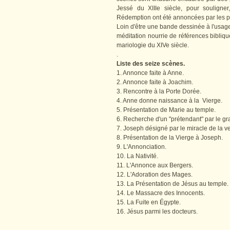
Jessé du XIIIe siècle, pour souligne
Rédemption ont été annoncées par les pr
Loin d'être une bande dessinée à l'usage d
méditation nourrie de références bibliq
mariologie du XIVe siècle.
.
Liste des seize scènes.
1. Annonce faite à Anne.
2. Annonce faite à Joachim.
3. Rencontre à la Porte Dorée.
4. Anne donne naissance à la Vierge.
5. Présentation de Marie au temple.
6. Recherche d'un "prétendant" par le g
7. Joseph désigné par le miracle de la ve
8. Présentation de la Vierge à Joseph.
9. L'Annonciation.
10. La Nativité.
11. L'Annonce aux Bergers.
12. L'Adoration des Mages.
13. La Présentation de Jésus au temple.
14. Le Massacre des Innocents.
15. La Fuite en Égypte.
16. Jésus parmi les docteurs.