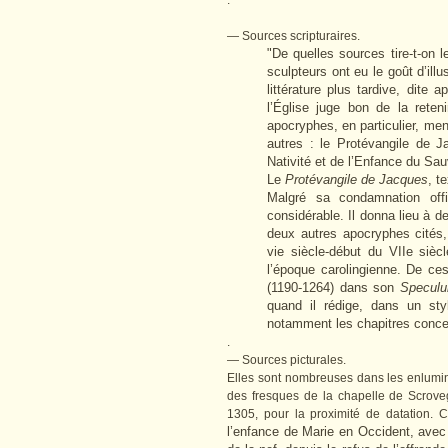
.
— Sources scripturaires.
"De quelles sources tire-t-on 
sculpteurs ont eu le goût d’illu
littérature plus tardive, dite
l’Église juge bon de la reten
apocryphes, en particulier, me
autres : le Protévangile de J
Nativité et de l’Enfance du Sau
Le
Protévangile de Jacques
, t
Malgré sa condamnation offi
considérable. Il donna lieu à
deux autres apocryphes cités, 
vie siècle-début du VIIe siècl
l’époque carolingienne. De ce
(1190-1264) dans son
Speculu
quand il rédige, dans un st
notamment les chapitres concern
.
— Sources picturales.
Elles sont nombreuses dans les enluminu
des fresques de la chapelle de Scrove
1305, pour la proximité de datation. 
l’enfance de Marie en Occident, avec 