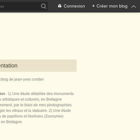
Connexion
+
Créer mon blog
ntation
e blog de jean-yves cordier
tion
: 1) Une étude détaillée des monuments
 artistiques et culturels, en Bretagne
èrement, par le biais de mes photographies.
égie les vitraux et la statuaire. 2) Une étude
de papillons et libellules (Zoonymie)
 en Bretagne.