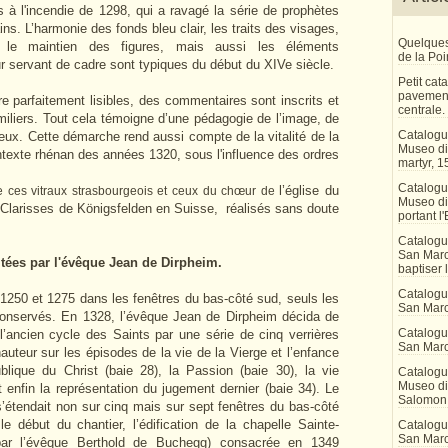
s à l'incendie de 1298, qui a ravagé la série de prophètes
ns. L’harmonie des fonds bleu clair, les traits des visages,
Quelques
 le maintien des figures, mais aussi les éléments
de la Po
ur servant de cadre sont typiques du début du XIVe siècle.
Petit ca
pavement
re parfaitement lisibles, des commentaires sont inscrits et
centrale.
iliers. Tout cela témoigne d’une pédagogie de l’image, de
Catalogu
ieux. Cette démarche rend aussi compte de la vitalité de la
Museo di 
texte rhénan des années 1320, sous l'influence des ordres
martyr, 1
Catalogu
l’église du
tre ces vitraux strasbourgeois et ceux du chœur de
Museo di
 Clarisses de Königsfelden en Suisse, réalisés sans doute
portant l'
Catalogu
San Marco
tées par l'évêque Jean de Dirpheim.
baptiser 
Catalogu
 1250 et 1275 dans les fenêtres du bas-côté sud, seuls les
San Marc
nservés. En 1328, l’évêque Jean de Dirpheim décida de
Catalogu
 l’ancien cycle des Saints par une série de cinq verrières
San Marc
auteur sur les épisodes de la vie de la Vierge et l’enfance
ublique du Christ (baie 28), la Passion (baie 30), la vie
Catalogu
Museo di 
t enfin la représentation du jugement dernier (baie 34). Le
Salomon
étendait non sur cinq mais sur sept fenêtres du bas-côté
 début du chantier, l’édification de la chapelle Sainte-
Catalogu
San Marco
par l’évêque Berthold de Buchegg) consacrée en 1349