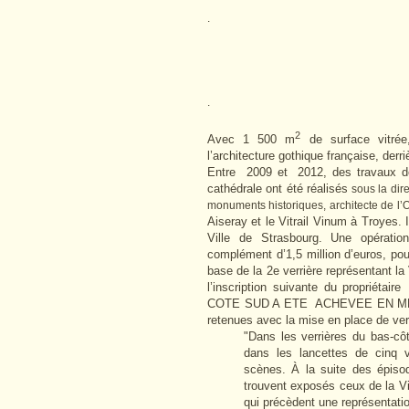
.
.
2
Avec 1 500 m
de surface vitrée
l’architecture gothique française, derri
Entre 2009 et 2012, des travaux de
cathédrale ont été réalisés
sous la dir
monuments historiques, architecte de 
Aiseray et le Vitrail Vinum à Troyes. I
Ville de Strasbourg. Une opératio
complément d’1,5 million d’euros, pour
base de la 2e verrière représentant la 
l’inscription suivante du propr
COTE SUD A ETE ACHEVEE EN MMXI [2
retenues avec la mise en place de ver
"Dans les verrières du bas-côt
dans les lancettes de cinq 
scènes. À la suite des épiso
trouvent exposés ceux de la Vi
qui précèdent une représentati