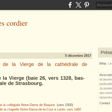
es cordier
Prése
5 décembre 2017
e de la Vierge de la cathédrale de
Blog
: L
Descrip
e la Vierge (baie 26, vers 1328, bas-
et œuvres
rale de Strasbourg.
particuli
Je privil
des noms 
observés
Contact
 de la collégiale Notre-Dame de Beaune.
(vers 1500)
e de la chapelle Notre-Dame-de-la-Cour à Lantic vers 1460