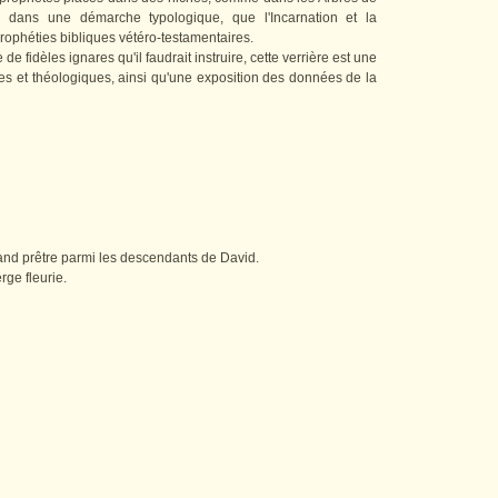
r, dans une démarche typologique, que l'Incarnation et la
ophéties bibliques vétéro-testamentaires.
e fidèles ignares qu'il faudrait instruire, cette verrière est une
ues et théologiques, ainsi qu'une exposition des données de la
rand prêtre parmi les descendants de David.
rge fleurie.