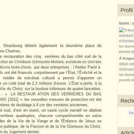
Profil
Name :
j
, Strasbourg détient également la deuxième place de
ère Chartres.
 restauration des cinq verrières du bas côté sud de la
À Propo
ection de Christiane Schmuckle-Mollard, architecte en chef des
détail es
par deux entreprises : l’Atelier Parot à
l’OEuvre Notre-Dame,
richesses
ls ont été financés conjointement par l’État, l’Évêché et la
les donne
n inédite de mécénat culturel a permis d’apporter un
prends le
 un coût total de 2,2 millions d’euros. L’État a porté, à la
Vie du Christ, sur la bordure inférieure de quatre lancettes,
iétaire : « LA RESTAUR ATION DES VERRIERES DU BAS
011] ». les nouvelles mesures de protection ont été
Rech
rières de doublage à 4 cm des verrières anciennes.
é sud, d’est en ouest, un vaste cycle narratif se déploie
verrières quadruples, chacune compartimentée en seize
des de la Vie de la Vierge et de l'Enfance de Jésus se
e publique, de la Passion et de la Vie Glorieuse du Christ,
on du Jugement dernier.
Artic