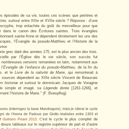
les épisodes de sa vie, toutes ces scènes que peintres et
strer, surtout entre XIIIe et XVIIe siècle ? Réponse : d’une
 apocryphe, trop entachée du goût du merveilleux pour que
ir dans le canon des Écritures saintes. Trois évangiles
ntionnent sainte Anne et dépendent étroitement les uns des
acques, l’Évangile du pseudo-Matthieu et l’Histoire de la
veur.
exte grec daté des années 175, est le plus ancien des trois.
cielle par l’Église dès le vie siècle, son succès fut
 de nombreuses versions remaniées en latin, notamment aux
l’
Évangile de l’enfance du pseudo-Matthieu
, de la fin du
e, et le
Livre de la nativité de Marie
, qui remonterait à
s sources dépendent au XIIIe siècle Vincent de Beauvais
m historiæ
et surtout le dominicain Jacques de Voragine
yle simple et imagé, sa
Légende dorée
[1261-1266], et
ant l’histoire de Marie." (F. Boespflug)
res (interrogez la base Mandragore), mais je citerai le cycle
gni de l'Arena de Padoue par Giotto réalisées entre 1303 et
le cycle le plus complet de
Cf
Guiliano Pisani 2015
. C'est
douze tableaux sur le registre supérieur de part et d’autre