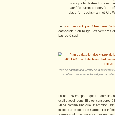
provoqua la destruction des bai
sacrifiés furent conservés et ré
place (cf. Becksmann et Ch. Wi
.
Le
plan suivant par Christiane Sch
cathédrale : en rouge, les verrières 
bas-coté sud.
.
.
Plan de datation des vitraux de la cathédr
chef des monuments historiques, archite
.
.
La baie 26 comporte quatre lancettes o
oculi et écoinçons. Elle est consacrée à 
Marie comme l'indique l'inscription la
initiée par le doigt de Gabriel. Le thèm
scènes sont chacune encadrée par des 