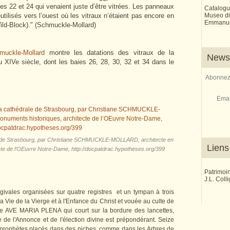
es 22 et 24 qui venaient juste d’être vitrées. Les panneaux
Catalogu
Museo di 
utilisés vers l’ouest où les vitraux n’étaient pas encore en
Emmanue
ld-Block)." (Schmuckle-Mollard)
muckle-Mollard
montre les datations des vitraux de la
Newsl
du XIVe siècle, dont les baies 26, 28, 30, 32 et 34 dans le
Abonnez-
Emai
ale de Strasbourg, par Christiane SCHMUCKLE-MOLLARD, architecte en
Liens
cte de l’OEuvre Notre-Dame, http://docpatdrac.hypotheses.org/399
Patrimoi
J.L. Coll
givales organisées sur quatre registres et un tympan à trois
la Vie de la Vierge et à l'Enfance du Christ et vouée au culte de
tine AVE MARIA PLENA qui court sur la bordure des lancettes,
e de l'Annonce et de l'élection divine est prépondérant. Seize
prophètes placés dans des niches, comme dans les Arbres de