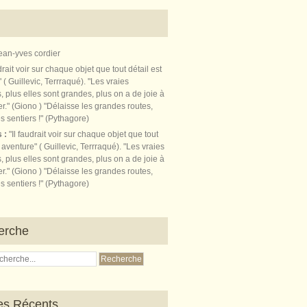
ean-yves cordier
s :
"Il faudrait voir sur chaque objet que tout
t aventure" ( Guillevic, Terrraqué). "Les vraies
, plus elles sont grandes, plus on a de joie à
r." (Giono ) "Délaisse les grandes routes,
s sentiers !" (Pythagore)
erche
les Récents