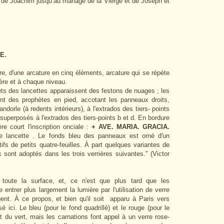
de de Joachim jusqu’au mariage de la Vierge et de Joseph et
E.
tre, d'une arcature en cinq éléments, arcature qui se répète
rière et à chaque niveau.
 des lancettes apparaissent des festons de nuages ; les
nt des prophètes en pied, accotant les panneaux droits,
dorle (à redents intérieurs), à l'extrados des tiers- points
superposés à l'extrados des tiers-points b et d. En bordure
re court l'inscription onciale :
+ AVE. MARIA. GRACIA.
 lancette . Le fonds bleu des panneaux est orné d'un
ifs de petits quatre-feuilles. À part quelques variantes de
x sont adoptés dans les trois verrières suivantes." (Victor
 toute la surface, et, ce n'est que plus tard que les
entrer plus largement la lumière par l'utilisation de verre
rgent. À ce propos, et b
ien qu'il soit apparu à Paris vers
sé ici. Le bleu (pour le fond quadrillé) et le rouge (pour le
et du vert, mais les carnations font appel à un verre rose-