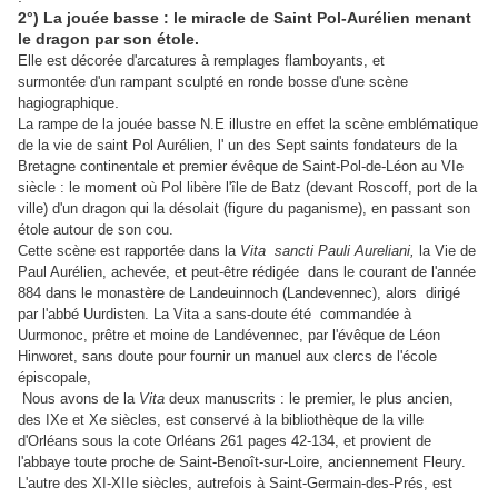
2°) La jouée basse : le miracle de Saint Pol-Aurélien menant
le dragon par son étole.
Elle est décorée d'arcatures à remplages flamboyants, et
surmontée d'un rampant sculpté en ronde bosse d'une scène
.
hagiographique
La rampe de la jouée basse N.E illustre en effet la scène emblématique
de la vie de saint Pol Aurélien, l'
un des Sept saints fondateurs de la
Bretagne continentale et
premier évêque de Saint-Pol-de-Léon au VIe
siècle : le moment où Pol libère l'île de Batz (devant Roscoff, port de la
ville) d'un dragon qui la désolait (figure du paganisme), en passant son
étole autour de son cou.
Cette scène est rapportée dans la
Vita
sancti Pauli Aureliani,
la Vie de
Paul Aurélien,
achevée, et peut-être rédigée
dans le courant de l'année
884 dans le monastère de Landeuinnoch (Landevennec), alors dirigé
par l'abbé Uurdisten. La Vita a sans-doute été
commandée à
Uurmonoc, prêtre et moine de Landévennec,
par l'évêque de Léon
Hinworet, sans doute pour fournir un manuel aux clercs de l'école
épiscopale,
Nous avons de la
Vita
deux manuscrits : le premier, le plus ancien,
des IXe et Xe siècles, est conservé à la bibliothèque de la ville
d'Orléans sous la cote Orléans 261 pages
42-134,
et provient de
l'abbaye toute proche de Saint-Benoît-sur-Loire, anciennement Fleury.
L'autre des XI-XIIe siècles, autrefois à Saint-Germain-des-Prés, est