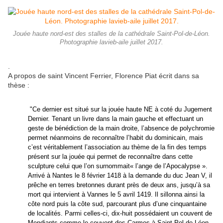
Jouée haute nord-est des stalles de la cathédrale Saint-Pol-de-Léon.
Photographie lavieb-aile juillet 2017.
.
A propos de saint Vincent Ferrier, Florence Piat écrit dans sa
thèse :
"Ce dernier est situé sur la jouée haute NE à coté du Jugement
Dernier. Tenant un livre dans la main gauche et effectuant un
geste de bénédiction de la main droite, l’absence de polychromie
permet néanmoins de reconnaître l’habit du dominicain, mais
c’est véritablement l’association au thème de la fin des temps
présent sur la jouée qui permet de reconnaître dans cette
sculpture celui que l’on surnommait« l’ange de l’Apocalypse ».
Arrivé à Nantes le 8 février 1418 à la demande du duc Jean V, il
prêche en terres bretonnes durant près de deux ans, jusqu’à sa
mort qui intervient à Vannes le 5 avril 1419. Il sillonna ainsi la
côte nord puis la côte sud, parcourant plus d’une cinquantaine
de localités. Parmi celles-ci, dix-huit possédaient un couvent de
Mendiants comme le couvent des Carmes à Saint-Pol-de-Léon,