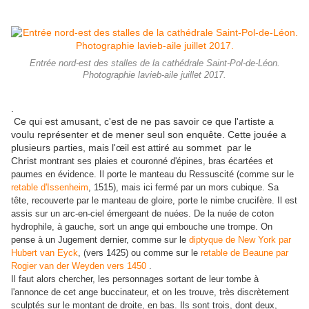
Entrée nord-est des stalles de la cathédrale Saint-Pol-de-Léon.
Photographie lavieb-aile juillet 2017.
.
Ce qui est amusant, c'est de ne pas savoir ce que l'artiste a
voulu représenter et de mener seul son enquête. Cette jouée a
plusieurs parties, mais l'œil est attiré au sommet par le
Christ
montrant ses plaies et couronné d'épines, bras écartées et
paumes en évidence. Il porte le manteau du Ressuscité (comme sur le
retable d'Issenheim
, 1515), mais ici fermé par un mors cubique. Sa
tête, recouverte par le manteau de gloire, porte le nimbe crucifère. Il est
assis sur un arc-en-ciel émergeant de nuées. De la nuée de coton
hydrophile, à gauche, sort un ange qui embouche une trompe. On
pense à un Jugement dernier, comme sur le
diptyque de New York par
Hubert van Eyck
, (vers 1425) ou comme sur le
retable de Beaune par
Rogier van der Weyden vers 1450
.
Il faut alors chercher, les personnages sortant de leur tombe à
l'annonce de cet ange buccinateur, et on les trouve, très discrètement
sculptés sur le montant de droite, en bas. Ils sont trois, dont deux,