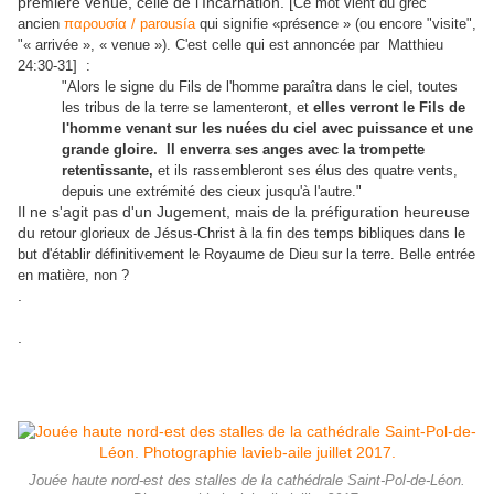
première venue, celle de l'Incarnation. [
Ce mot vient du grec
ancien
παρουσία / parousía
qui signifie «présence » (ou encore "v
isite",
"« arrivée », « venue »). C'est celle qui est annoncée par
Matthieu
24:30-31] :
"Alors le signe du Fils de l'homme paraîtra dans le ciel, toutes
les tribus de la terre se lamenteront, et
elles verront le Fils de
l'homme venant sur les nuées du ciel avec puissance et une
grande gloire. Il enverra ses anges avec la trompette
retentissante,
et ils rassembleront ses élus des quatre vents,
depuis une extrémité des cieux jusqu'à l'autre."
Il ne s'agit pas d'un Jugement, mais de la préfiguration heureuse
du
retour glorieux de Jésus-Christ à la fin des temps bibliques dans le
but d'établir définitivement le Royaume de Dieu sur la terre. Belle entrée
en matière, non ?
.
.
Jouée haute nord-est des stalles de la cathédrale Saint-Pol-de-Léon.