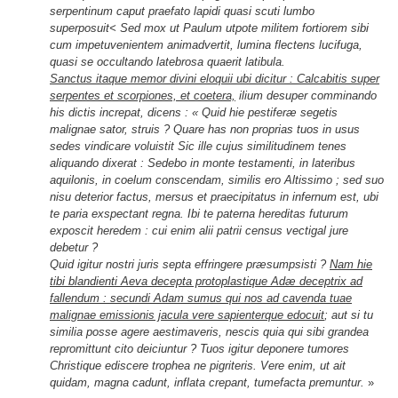
serpentinum caput praefato lapidi quasi scuti lumbo
superposuit< Sed mox ut Paulum utpote militem fortiorem sibi
cum impetuvenientem animadvertit, lumina flectens lucifuga,
quasi se occultando latebrosa quaerit latibula.
Sanctus itaque memor divini eloquii ubi dicitur : Calcabitis super
serpentes et scorpiones, et coetera,
ilium desuper comminando
his dictis increpat, dicens : « Quid hie pestiferæ segetis
malignae sator, struis ? Quare has non proprias tuos in usus
sedes vindicare voluistit Sic ille cujus similitudinem tenes
aliquando dixerat : Sedebo in monte testamenti, in lateribus
aquilonis, in coelum conscendam, similis ero Altissimo ; sed suo
nisu deterior factus, mersus et praecipitatus in infernum est, ubi
te paria exspectant regna. Ibi te paterna hereditas futurum
exposcit heredem : cui enim alii patrii census vectigal jure
debetur ?
Quid igitur nostri juris septa effringere præsumpsisti ?
Nam hie
tibi blandienti Aeva decepta protoplastique Adæ deceptrix ad
fallendum : secundi Adam sumus qui nos ad cavenda tuae
malignae emissionis jacula vere sapienterque edocuit
; aut si tu
similia posse agere aestimaveris, nescis quia qui sibi grandea
repromittunt cito deiciuntur ? Tuos igitur deponere tumores
Christique ediscere trophea ne pigriteris. Vere enim, ut ait
quidam, magna cadunt, inflata crepant, tumefacta premuntur.
»