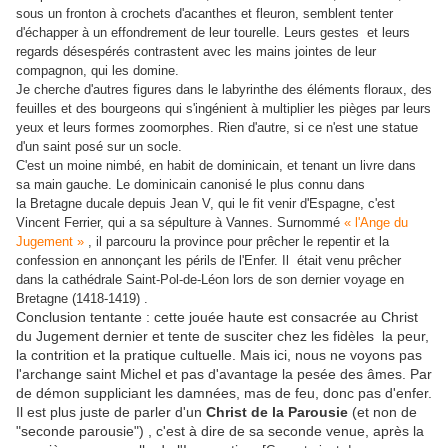
sous un fronton à crochets d'acanthes et fleuron, semblent tenter
d'échapper à un effondrement de leur tourelle. Leurs gestes et leurs
regards désespérés contrastent avec les mains jointes de leur
compagnon, qui les domine.
Je cherche d'autres figures dans le labyrinthe des éléments floraux, des
feuilles et des bourgeons qui s'ingénient à multiplier les pièges par leurs
yeux et leurs formes zoomorphes. Rien d'autre, si ce n'est une statue
d'un saint posé sur un socle.
C'est un moine nimbé, en habit de dominicain, et tenant un livre dans
sa main gauche. Le dominicain canonisé le plus connu dans
la Bretagne ducale depuis Jean V, qui le fit venir d'Espagne, c'est
Vincent Ferrier, qui a sa sépulture à Vannes. Surnommé
« l'Ange du
Jugement »
, il parcouru la province pour prêcher le repentir et la
confession en annonçant les périls de l'Enfer. Il était venu prêcher
dans la cathédrale Saint-Pol-de-Léon lors de son dernier voyage en
Bretagne (1418-1419) .
Conclusion tentante : cette jouée haute est consacrée au Christ
du Jugement dernier et tente de susciter chez les fidèles la peur,
la contrition et la pratique cultuelle. Mais ici, nous ne voyons pas
l'archange saint Michel et pas d'avantage la pesée des âmes. Par
de démon suppliciant les damnées, mas de feu, donc pas d'enfer.
Il est plus juste de parler d'un
Christ de la Parousie
(et non de
"seconde parousie") , c'est à dire de sa seconde venue, après la