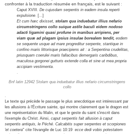
confronter à la traduction résumée en français, est le suivant :
Caput XVIII.
De cujusdam serpentis in eadem insula reperti
expulsione
. [...]
Et cum hæc dixisset,
stolam qua induebatur illius nefario
circumstringens collo suique astile baculi eidem nodoso
adacti ligamini quasi profune in manibus arripiens, per
viam quæ ad plagam ipsius insulae borealem tendit,
eodem
se sequente usque ad mare progreditur serpente, stantique in
confino maris littorisque praecipiens ait : a Serpentina crudelitas,
priusquam coerulei maris fallacibus demergaris caribdibus,
maculosa gorgonei gutturis extende colla et sine ut mea propria
accipiam vestimenta
.
.
Bnf latin 12942 Stolam qua induebatur illius nefario circumstringens
collo
.
Le texte qui précède le passage le plus anecdotique est intéressant par
les allusions à l'Écriture sainte, qui montre clairement que le dragon est
une représentation du Malin, et que le geste du saint s'inscrit dans
l'exemple du Christ. Ainsi,
caput serpentis fait allusion à caput
serpentis antiquis, le Péché. Calcabitis super serpentes et scorpiones
'et coetera
" cite l'évangile de Luc 10:19
ecce dedi vobis potestatem