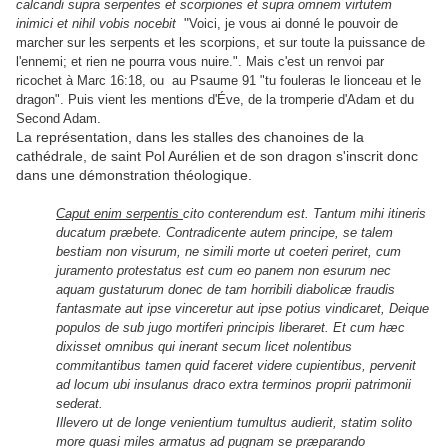
calcandi supra serpentes et scorpiones et supra omnem virtutem
"
inimici et nihil vobis nocebit
Voici, je vous ai donné le pouvoir de
marcher sur les serpents et les scorpions, et sur toute la puissance de
l'ennemi; et rien ne pourra vous nuire.". Mais c'est un renvoi par
ricochet à Marc 16:18, ou au Psaume 91 "tu fouleras le lionceau et le
dragon". Puis vient les mentions d'Éve, de la tromperie d'Adam et du
Second Adam.
La représentation, dans les stalles des chanoines de la
cathédrale, de saint Pol Aurélien et de son dragon s'inscrit donc
dans une démonstration théologique.
Caput enim serpentis
cito conterendum est. Tantum mihi itineris
ducatum præbete. Contradicente autem principe, se talem
bestiam non visurum, ne simili morte ut coeteri periret, cum
juramento protestatus est cum eo panem non esurum nec
aquam gustaturum donec de tam horribili diabolicæ fraudis
fantasmate aut ipse vinceretur aut ipse potius vindicaret, Deique
populos de sub jugo mortiferi principis liberaret. Et cum hæc
dixisset omnibus qui inerant secum licet nolentibus
commitantibus tamen quid faceret videre cupientibus, pervenit
ad locum ubi insulanus draco extra terminos proprii patrimonii
sederat.
Illevero ut de longe venientium tumultus audierit, statim solito
more quasi miles armatus ad pugnam se præparando