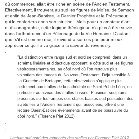
dû commencer, allait être riche en scène de l'Ancien Testament.
Effectivement, il trouvera au sud les figures de Moïse, de Samson
et enfin de Jean-Baptiste, le Dernier Prophète et le Précurseur,
qui le confortera dans son intuition. Mais pour un amateur d'art
et d'iconographie, cette logique théologique n'a plus à être suivie
dans l'orthodromie d'un Pèlerinage de la Vie Humaine. D'autant
que, s'il est comme moi, il reviendra sur ses pas pour mieux
apprécier ce qu'il a vu grâce à la saveur du revenez-y.
.
"La distinction entre rangs sud et nord se comprend dans un
schéma linéaire et didactique opposant le côté sud et les figures
vétérotestamentaires, au côté nord où l’on retrouve plus
volontiers des images du Nouveau Testament. Déjà sensible à
La Guerche-de-Bretagne, cette observation s’applique plus
nettement aux stalles de la cathédrale de Saint-Pol-de-Léon, en
particulier au niveau des stalles basses. Plusieurs sculptures
présentes sur les rampes des stalles basses sud possèdent des
sujets liés à l’Ancien Testament qui, associées, offrent une
lecture Ouest-Est des événements avant de se poursuivre du
côté nord." (Florence Piat 2012)
.
.
Lecture sud-nord des rampants des stalles par Florence Piat 2012