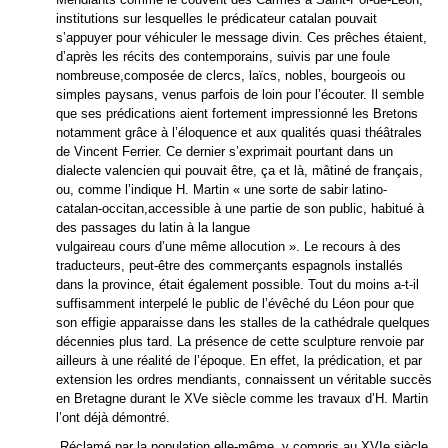
institutions sur lesquelles le prédicateur catalan pouvait
s’appuyer pour véhiculer le message divin. Ces prêches étaient,
d’après les récits des contemporains, suivis par une foule
nombreuse,composée de clercs, laïcs, nobles, bourgeois ou
simples paysans, venus parfois de loin pour l’écouter. Il semble
que ses prédications aient fortement impressionné les Bretons
notamment grâce à l’éloquence et aux qualités quasi théâtrales
de Vincent Ferrier. Ce dernier s’exprimait pourtant dans un
dialecte valencien qui pouvait être, ça et là, mâtiné de français,
ou, comme l’indique H. Martin « une sorte de sabir latino-
catalan-occitan,accessible à une partie de son public, habitué à
des passages du latin à la langue
vulgaireau cours d’une même allocution ».
Le recours à des
traducteurs, peut-être des commerçants espagnols installés
dans la province, était également possible. Tout du moins a-t-il
suffisamment interpelé le public de l’évêché du Léon pour que
son effigie apparaisse dans les stalles de la cathédrale quelques
décennies plus tard. La présence de cette sculpture renvoie par
ailleurs à une réalité de l’époque. En effet, la prédication, et par
extension les ordres mendiants, connaissent un véritable succès
en Bretagne durant le XVe siècle comme les travaux d’H. Martin
l’ont déjà démontré.
Réclamé par la population elle-même, y compris au XVIe siècle,