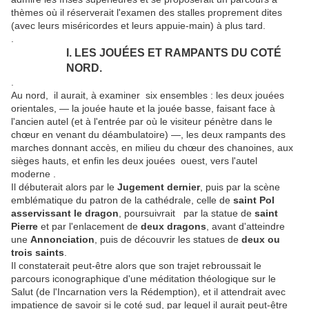
thèmes où il réserverait l'examen des stalles proprement dites
(avec leurs miséricordes et leurs appuie-main) à plus tard.
.
I. LES JOUÉES ET RAMPANTS DU COTÉ
NORD.
.
Au nord, il aurait, à examiner six ensembles : les deux jouées
orientales, — la jouée haute et la jouée basse, faisant face à
l'ancien autel (et à l'entrée par où le visiteur pénètre dans le
chœur en venant du déambulatoire) —, les deux rampants des
marches donnant accès, en milieu du chœur des chanoines, aux
sièges hauts, et enfin les deux jouées ouest, vers l'autel
moderne .
Il débuterait alors par le
Jugement dernier
, puis par la scène
emblématique du patron de la cathédrale, celle de
saint Pol
asservissant le dragon
, poursuivrait par la statue de
saint
Pierre
et par l'enlacement de
deux dragons
, avant d'atteindre
une
Annonciation
, puis de découvrir les statues de
deux ou
trois saints
.
Il constaterait peut-être alors que son trajet rebroussait le
parcours iconographique d'une méditation théologique sur le
Salut (de l'Incarnation vers la Rédemption), et il attendrait avec
impatience de savoir si le coté sud, par lequel il aurait peut-être