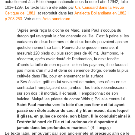
actuellement à la Bibliothèque nationale sous la cote Latin 12942, folio
103v-129v. Le texte latin a été édité par
Ch. Cuissard dans la Revue
Celtique de 1881
et reproduit dans les
Analecta Bollandiana en 1882 I
p 208-253.
Voir aussi
Acta sanctorum
.
"Après avoir reçu la cloche de Marc, saint Paul s'occupa du
dragon qui ravageait la côte orientale de l'île. C'est à peine si les
cadavres de deux hommes et de deux bœufs pouvaient apaiser
quotidiennement sa faim. Pourvu d'une queue immense, il
mesurait 120 pieds ou plus (soit près de 40 m). Uurmonoc, le
rédacteur, après avoir douté de l'estimation, la croit fondée
d'après la taille de son repaire : selon les paysans, il ne faudrait
pas moins d'un muid et demi de semence d'orge, céréale la plus
cultivée dans l'île, pour en ensemencer la surface.
« Ses écailles griffues lui servaient de mains, ses côtes en se
contractant remplaçaient des jambes ; les traits rebondissaient
sur son dos ; il mordait, il écrasait, il empoisonnait de son
haleine. Malgré les prières du comte Withur, Pol alla contre lui.
Saint Paul marcha vers la bête d'un pas ferme et lui ayant
passé son étole autour du cou, il y fit un nœud, dans lequel
il glissa, en guise de corde, son bâton. Il le conduisit ainsi à
l'extrémité nord de l'île et lui ordonna de disparaître à
jamais dans les profondeurs marines
." (B. Tanguy)
Le texte latin, émouvant par son ancienneté et précieux afin de le