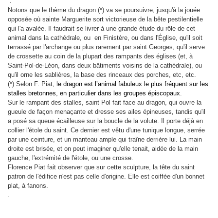
.
Notons que le thème du dragon (*) va se poursuivre, jusqu'à la jouée
opposée où sainte Marguerite sort victorieuse de la bête pestilentielle
qui l'a avalée. Il faudrait se livrer à une grande étude du rôle de cet
animal dans la cathédrale, ou en Finistère, ou dans l'Église, qu'il soit
terrassé par l'archange ou plus rarement par saint Georges, qu'il serve
de crossette au coin de la plupart des rampants des églises (et, à
Saint-Pol-de-Léon, dans deux bâtiments voisins de la cathédrale), ou
qu'il orne les sablières, la base des rinceaux des porches, etc, etc.
(*) Selon F. Piat, l
e dragon est l’animal fabuleux le plus fréquent sur les
stalles bretonnes, en particulier dans les groupes épiscopaux.
Sur le rampant des stalles, saint Pol fait face au dragon, qui ouvre la
gueule de façon menaçante et dresse ses ailes épineuses, tandis qu'il
a posé sa queue écailleuse sur la boucle de la volute. Il porte déjà en
collier l'étole du saint. Ce dernier est vêtu d'une tunique longue, serrée
par une ceinture, et un manteau ample qui traîne derrière lui. La main
droite est brisée, et on peut imaginer qu'elle tenait, aidée de la main
gauche, l'extrémité de l'étole, ou une crosse.
Florence Piat fait observer que sur cette sculpture, la tête du saint
patron de l'édifice n'est pas celle d'origine. Elle est coiffée d'un bonnet
plat, à fanons.
.