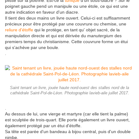
plissé sur la poitrine. Est-ce la
tunique
d'un sous-diacre ? Sur le
poignet gauche pend un manipule ou une étole, ce qui est une
autre indication en faveur d'un diacre.
Il tient des deux mains un livre ouvert. Celui-ci est suffisamment
précieux pour être protégé par une couvrure ou chemise, une
reliure d'étoffe
qui le protège, en tant qu' objet sacré, de la
manipulation directe et qui est dérivée du
manutergium
des
premiers temps du christianisme. Cette couvrure forme un étui
qui s'achève par une boule.
.
Saint tenant un livre, jouée haute nord-ouest des stalles nord de la
cathédrale Saint-Pol-de-Léon. Photographie lavieb-aile juillet 2017.
.
Au dessus de lui, une vierge et martyre (car elle tient la palme)
est sculptée de trois-quart. Elle porte également un livre ouvert,
également protégé par un étui d'étoffe.
Sa tête est parée d'un bandeau à bijou central, puis d'un double
nimbe.