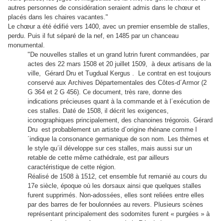
autres personnes de considération seraient admis dans le chœur et
placés dans les chaires vacantes."
Le chœur a été édifié vers 1400, avec un premier ensemble de stalles,
perdu. Puis il fut séparé de la nef, en 1485 par un chanceau
monumental.
"De nouvelles stalles et un grand lutrin furent commandées, par
actes des 22 mars 1508 et 20 juillet 1509, à deux artisans de la
ville, Gérard Dru et Tugdual Kergus . Le contrat en est toujours
conservé aux Archives Départementales des Côtes-d´Armor (2
G 364 et 2 G 456). Ce document, très rare, donne des
indications précieuses quant à la commande et à l´exécution de
ces stalles. Daté de 1508, il décrit les exigences,
iconographiques principalement, des chanoines trégorois. Gérard
Dru est probablement un artiste d´origine rhénane comme l
´indique la consonance germanique de son nom. Les thèmes et
le style qu´il développe sur ces stalles, mais aussi sur un
retable de cette même cathédrale, est par ailleurs
caractéristique de cette région.
Réalisé de 1508 à 1512, cet ensemble fut remanié au cours du
17e siècle, époque où les dorsaux ainsi que quelques stalles
furent supprimés. Non-adossées, elles sont reliées entre elles
par des barres de fer boulonnées au revers. Plusieurs scènes
représentant principalement des sodomites furent « purgées » à