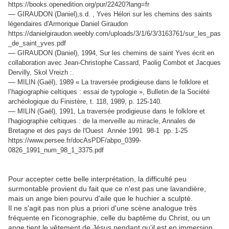
https://books.openedition.org/pur/22420?lang=fr
—
GIRAUDON (Daniel),s.d. , Yves Hélori sur les chemins des saints
légendaires d'Armorique Daniel Giraudon
https://danielgiraudon.weebly.com/uploads/3/1/6/3/3163761/sur_les_pas
_de_saint_yves.pdf
—
GIRAUDON (Daniel), 1994, Sur les chemins de saint Yves écrit en
collaboration avec Jean-Christophe Cassard, Paolig Combot et Jacques
Dervilly, Skol Vreizh :.
—
MILIN (Gaël), 1989 « La traversée prodigieuse dans le folklore et
l’hagiographie celtiques : essai de typologie », Bulletin de la Société
archéologique du Finistère, t. 118, 1989, p. 125-140.
—
MILIN (Gaël), 1991, La traversée prodigieuse dans le folklore et
l'hagiographie celtiques : de la merveille au miracle, Annales de
Bretagne et des pays de l'Ouest Année 1991 98-1 pp. 1-25
https://www.persee.fr/docAsPDF/abpo_0399-
0826_1991_num_98_1_3375.pdf
Pour accepter cette belle interprétation, la difficulté peu
surmontable provient du fait que ce n'est pas une lavandière,
mais un ange bien pourvu d'aile que le huchier a sculpté.
Il ne s'agit pas non plus a priori d'une scène analogue très
fréquente en l'iconographie, celle du baptême du Christ, ou un
ange tient le vêtement de Jésus pendant qu'il est en immersion