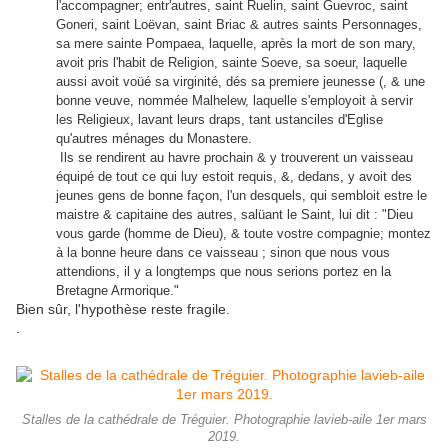
l'accompagner; entr'autres, saint Ruelin, saint Guevroc, saint
Goneri, saint Loëvan, saint Briac & autres saints Personnages,
sa mere sainte Pompaea, laquelle, après la mort de son mary,
avoit pris l'habit de Religion, sainte Soeve, sa soeur, laquelle
aussi avoit voüé sa virginité, dés sa premiere jeunesse (, & une
bonne veuve, nommée Malhelew, laquelle s'employoit à servir
les Religieux, lavant leurs draps, tant ustanciles d'Eglise
qu'autres ménages du Monastere.
Ils se rendirent au havre prochain & y trouverent un vaisseau
équipé de tout ce qui luy estoit requis, &, dedans, y avoit des
jeunes gens de bonne façon, l'un desquels, qui sembloit estre le
maistre & capitaine des autres, salüant le Saint, lui dit : "Dieu
vous garde (homme de Dieu), & toute vostre compagnie; montez
à la bonne heure dans ce vaisseau ; sinon que nous vous
attendions, il y a longtemps que nous serions portez en la
Bretagne Armorique."
Bien sûr, l'hypothèse reste fragile.
.
Stalles de la cathédrale de Tréguier. Photographie lavieb-aile 1er mars
2019.