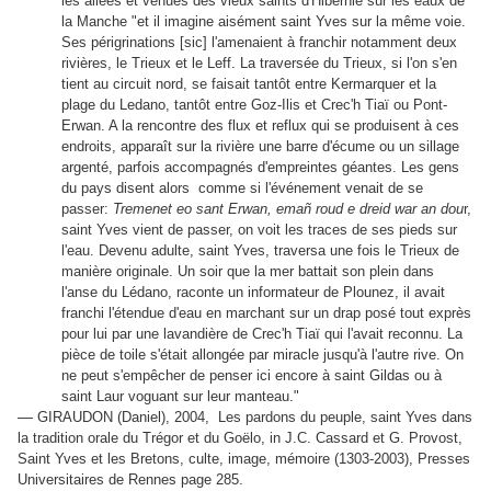
les allées et venues des vieux saints d'Hibernie sur les eaux de
la Manche "et il imagine aisément saint Yves sur la même voie.
Ses périgrinations [sic] l'amenaient à franchir notamment deux
rivières, le Trieux et le Leff. La traversée du Trieux, si l'on s'en
tient au circuit nord, se faisait tantôt entre Kermarquer et la
plage du Ledano, tantôt entre Goz-Ilis et Crec'h Tiaï ou Pont-
Erwan. A la rencontre des flux et reflux qui se produisent à ces
endroits, apparaît sur la rivière une barre d'écume ou un sillage
argenté, parfois accompagnés d'empreintes géantes. Les gens
du pays disent alors comme si l'événement venait de se
passer:
Tremenet eo sant Erwan, emañ roud e dreid war an dou
r,
saint Yves vient de passer, on voit les traces de ses pieds sur
l'eau. Devenu adulte, saint Yves, traversa une fois le Trieux de
manière originale. Un soir que la mer battait son plein dans
l'anse du Lédano, raconte un informateur de Plounez, il avait
franchi l'étendue d'eau en marchant sur un drap posé tout exprès
pour lui par une lavandière de Crec'h Tiaï qui l'avait reconnu. La
pièce de toile s'était allongée par miracle jusqu'à l'autre rive. On
ne peut s'empêcher de penser ici encore à saint Gildas ou à
saint Laur voguant sur leur manteau."
—
GIRAUDON (Daniel), 2004, Les pardons du peuple, saint Yves dans
la tradition orale du Trégor et du Goëlo, in J.C. Cassard et G. Provost,
Saint Yves et les Bretons, culte, image, mémoire (1303-2003), Presses
Universitaires de Rennes page 285.