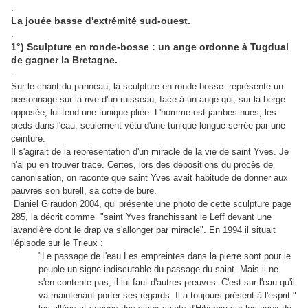
.
La jouée basse d'extrémité sud-ouest.
.
1°) Sculpture en ronde-bosse : un ange ordonne à Tugdual
de gagner la Bretagne.
.
Sur le chant du panneau, la sculpture en ronde-bosse représente un
personnage sur la rive d'un ruisseau, face à un ange qui, sur la berge
opposée, lui tend une tunique pliée. L'homme est jambes nues, les
pieds dans l'eau, seulement vêtu d'une tunique longue serrée par une
ceinture.
Il s'agirait de la représentation d'un miracle de la vie de saint Yves. Je
n'ai pu en trouver trace. Certes, lors des dépositions du procès de
canonisation, on raconte que saint Yves avait habitude de donner aux
pauvres son burell, sa cotte de bure.
Daniel Giraudon 2004, qui présente une photo de cette sculpture page
285, la décrit comme "saint Yves franchissant le Leff devant une
lavandière dont le drap va s'allonger par miracle". En 1994 il situait
l'épisode sur le Trieux :
"Le passage de l'eau Les empreintes dans la pierre sont pour le
peuple un signe indiscutable du passage du saint. Mais il ne
s'en contente pas, il lui faut d'autres preuves. C'est sur l'eau qu'il
va maintenant porter ses regards. Il a toujours présent à l'esprit "