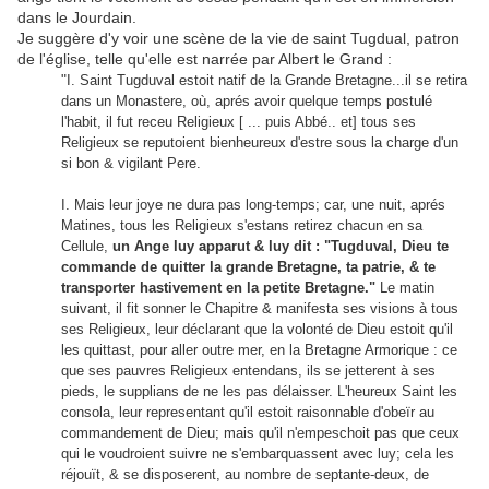
dans le Jourdain.
Je suggère d'y voir une scène de la vie de saint Tugdual, patron
de l'église, telle qu'elle est narrée par Albert le Grand :
"
I. Saint Tugduval estoit natif de la Grande Bretagne...il se retira
dans un Monastere, où, aprés avoir quelque temps postulé
l'habit, il fut receu Religieux [ ... puis Abbé.. et] tous ses
Religieux se reputoient bienheureux d'estre sous la charge d'un
si bon & vigilant Pere.
I. Mais leur joye ne dura pas long-temps; car, une nuit, aprés
Matines, tous les Religieux s'estans retirez chacun en sa
Cellule,
un Ange luy apparut & luy dit : "Tugduval, Dieu te
commande de quitter la grande Bretagne, ta patrie, & te
transporter hastivement en la petite Bretagne."
Le matin
suivant, il fit sonner le Chapitre & manifesta ses visions à tous
ses Religieux, leur déclarant que la volonté de Dieu estoit qu'il
les quittast, pour aller outre mer, en la Bretagne Armorique : ce
que ses pauvres Religieux entendans, ils se jetterent à ses
pieds, le supplians de ne les pas délaisser. L'heureux Saint les
consola, leur representant qu'il estoit raisonnable d'obeïr au
commandement de Dieu; mais qu'il n'empeschoit pas que ceux
qui le voudroient suivre ne s'embarquassent avec luy; cela les
réjouït, & se disposerent, au nombre de septante-deux, de