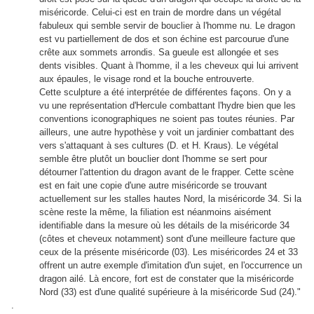
miséricorde. Celui-ci est en train de mordre dans un végétal
fabuleux qui semble servir de bouclier à l'homme nu. Le dragon
est vu partiellement de dos et son échine est parcourue d'une
crête aux sommets arrondis. Sa gueule est allongée et ses
dents visibles. Quant à l'homme, il a les cheveux qui lui arrivent
aux épaules, le visage rond et la bouche entrouverte.
Cette sculpture a été interprétée de différentes façons. On y a
vu une représentation d'Hercule combattant l'hydre bien que les
conventions iconographiques ne soient pas toutes réunies. Par
ailleurs, une autre hypothèse y voit un jardinier combattant des
vers s'attaquant à ses cultures (D. et H. Kraus). Le végétal
semble être plutôt un bouclier dont l'homme se sert pour
détourner l'attention du dragon avant de le frapper. Cette scène
est en fait une copie d'une autre miséricorde se trouvant
actuellement sur les stalles hautes Nord, la miséricorde 34. Si la
scène reste la même, la filiation est néanmoins aisément
identifiable dans la mesure où les détails de la miséricorde 34
(côtes et cheveux notamment) sont d'une meilleure facture que
ceux de la présente miséricorde (03). Les miséricordes 24 et 33
offrent un autre exemple d'imitation d'un sujet, en l'occurrence un
dragon ailé. Là encore, fort est de constater que la miséricorde
Nord (33) est d'une qualité supérieure à la miséricorde Sud (24)."
.