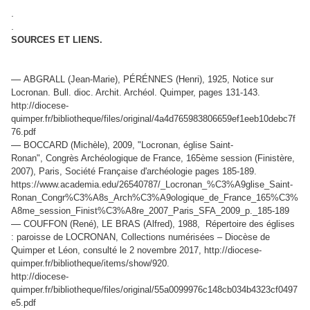
.
.
SOURCES ET LIENS.
—
ABGRALL (Jean-Marie), PÉRÉNNES (Henri), 1925, Notice sur
Locronan. Bull. dioc. Archit. Archéol. Quimper, pages 131-143.
http://diocese-
quimper.fr/bibliotheque/files/original/4a4d765983806659ef1eeb10debc7f
76.pdf
—
BOCCARD (Michèle), 2009, "Locronan, église Saint-
Ronan", Congrès Archéologique de France, 165ème session (Finistère,
2007), Paris, Société Française d'archéologie pages 185-189.
https://www.academia.edu/26540787/_Locronan_%C3%A9glise_Saint-
Ronan_Congr%C3%A8s_Arch%C3%A9ologique_de_France_165%C3%
A8me_session_Finist%C3%A8re_2007_Paris_SFA_2009_p._185-189
—
COUFFON (René), LE BRAS (Alfred), 1988, Répertoire des églises
: paroisse de LOCRONAN, Collections numérisées – Diocèse de
Quimper et Léon, consulté le 2 novembre 2017, http://diocese-
quimper.fr/bibliotheque/items/show/920.
http://diocese-
quimper.fr/bibliotheque/files/original/55a0099976c148cb034b4323cf0497
e5.pdf