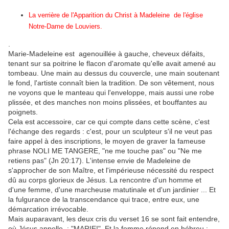
La verrière de l'Apparition du Christ à Madeleine de l'église
Notre-Dame de Louviers.
.
Marie-Madeleine est agenouillée à gauche, cheveux défaits,
tenant sur sa poitrine le flacon d'aromate qu'elle avait amené au
tombeau. Une main au dessus du couvercle, une main soutenant
le fond, l'artiste connaît bien la tradition. De son vêtement, nous
ne voyons que le manteau qui l'enveloppe, mais aussi une robe
plissée, et des manches non moins plissées, et bouffantes au
poignets.
Cela est accessoire, car ce qui compte dans cette scène, c'est
l'échange des regards : c'est, pour un sculpteur s'il ne veut pas
faire appel à des inscriptions, le moyen de graver la fameuse
phrase NOLI ME TANGERE, "ne me touche pas" ou "Ne me
retiens pas" (Jn 20:17). L'intense envie de Madeleine de
s'approcher de son Maître, et l'impérieuse nécessité du respect
dû au corps glorieux de Jésus. La rencontre d'un homme et
d'une femme, d'une marcheuse matutinale et d'un jardinier ... Et
la fulgurance de la transcendance qui trace, entre eux, une
démarcation irrévocable.
Mais auparavant, les deux cris du verset 16 se sont fait entendre,
où Jésus appelle : "MARIE!". Et la femme répond en hébreu :