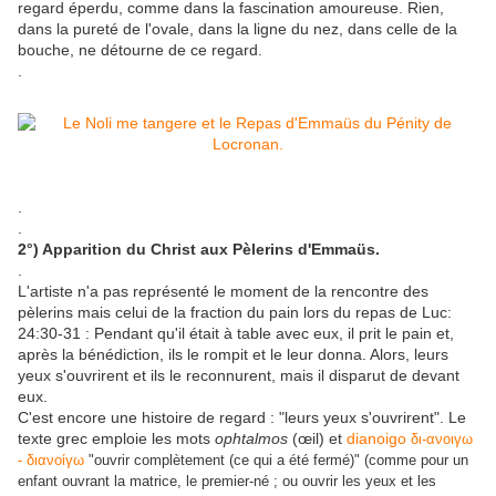
regard éperdu, comme dans la fascination amoureuse. Rien,
dans la pureté de l'ovale, dans la ligne du nez, dans celle de la
bouche, ne détourne de ce regard.
.
.
.
2°) Apparition du Christ aux Pèlerins d'Emmaüs.
.
L'artiste n'a pas représenté le moment de la rencontre des
pèlerins mais celui de la fraction du pain lors du repas de Luc:
24:30-31 : Pendant qu'il était à table avec eux, il prit le pain et,
après la bénédiction, ils le rompit et le leur donna. Alors, leurs
yeux s'ouvrirent et ils le reconnurent, mais il disparut de devant
eux.
C'est encore une histoire de regard : "leurs yeux s'ouvrirent". Le
texte grec emploie les mots
ophtalmos
(œil) et
dianoigo
δι-ανοιγω
- διανοίγω
"ouvrir complètement (ce qui a été fermé)" (comme pour
un
enfant ouvrant la matrice, le premier-né ; ou ouvrir les yeux et les