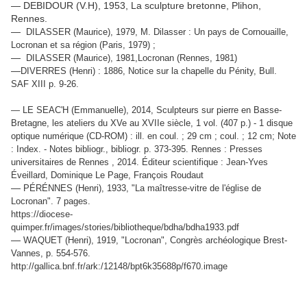
— DEBIDOUR (V.H), 1953, La sculpture bretonne, Plihon,
Rennes.
—
DILASSER (Maurice), 1979, M. Dilasser : Un pays de Cornouaille,
Locronan et sa région (Paris, 1979) ;
—
DILASSER (Maurice), 1981,Locronan (Rennes, 1981)
—
DIVERRES (Henri) : 1886, Notice sur la chapelle du Pénity, Bull.
SAF XIII p. 9-26.
— LE SEAC'H (Emmanuelle), 2014, Sculpteurs sur pierre en Basse-
Bretagne, les ateliers du XVe au XVIIe siècle, 1 vol. (407 p.) - 1 disque
optique numérique (CD-ROM) : ill. en coul. ; 29 cm ; coul. ; 12 cm; Note
: Index. - Notes bibliogr., bibliogr. p. 373-395. Rennes : Presses
universitaires de Rennes , 2014. Éditeur scientifique : Jean-Yves
Éveillard, Dominique Le Page, François Roudaut
—
PÉRÉNNES (Henri), 1933, "La maîtresse-vitre de l'église de
Locronan". 7 pages.
https://diocese-
quimper.fr/images/stories/bibliotheque/bdha/bdha1933.pdf
—
WAQUET (Henri), 1919, "Locronan", Congrès archéologique Brest-
Vannes, p. 554-576.
http://gallica.bnf.fr/ark:/12148/bpt6k35688p/f670.image