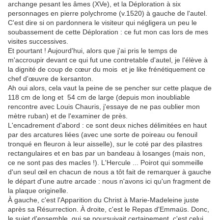
archange pesant les âmes (XVe), et la Déploration à six
personnages en pierre polychrome (v.1520) à gauche de l'autel.
C'est dire si on pardonnera le visiteur qui négligera un peu le
soubassement de cette Déploration : ce fut mon cas lors de mes
visites successives.
Et pourtant ! Aujourd'hui, alors que j'ai pris le temps de
m'accroupir devant ce qui fut une contretable d'autel, je l'élève à
la dignité de coup de cœur du mois et je like frénétiquement ce
chef d'œuvre de kersanton.
Ah oui alors, cela vaut la peine de se pencher sur cette plaque de
118 cm de long et 54 cm de large (depuis mon inoubliable
rencontre avec Louis Chauris, j'essaye de ne pas oublier mon
mètre ruban) et de l'examiner de près.
L'encadrement d'abord : ce sont deux niches délimitées en haut
par des arcatures liées (avec une sorte de poireau ou fenouil
tronqué en fleuron à leur aisselle), sur le coté par des pilastres
rectangulaires et en bas par un bandeau à losanges (mais non,
ce ne sont pas des macles !). L'Hercule ... Poirot qui sommeille
d'un seul œil en chacun de nous a tôt fait de remarquer à gauche
le départ d'une autre arcade : nous n'avons ici qu'un fragment de
la plaque originelle.
À gauche, c'est l'Apparition du Christ à Marie-Madeleine juste
après sa Résurrection. À droite, c'est le Repas d'Emmaüs. Donc,
le sujet d'ensemble, qui se poursuivait certainement, c'est celui