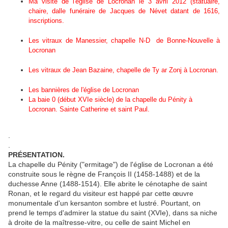
Ma visite de l'église de Locronan le 3 avril 2012 (statuaire,
chaire, dalle funéraire de Jacques de Névet datant de 1616,
inscriptions.
Les vitraux de Manessier, chapelle N-D de Bonne-Nouvelle à
Locronan
Les vitraux de Jean Bazaine, chapelle de Ty ar Zonj à Locronan.
Les bannières de l'église de Locronan
La baie 0 (début XVIe siècle) de la chapelle du Pénity à
Locronan. Sainte Catherine et saint Paul.
.
.
PRÉSENTATION.
La chapelle du Pénity ("ermitage") de l'église de Locronan a été
construite sous le règne de François II (1458-1488) et de la
duchesse Anne (1488-1514). Elle abrite le cénotaphe de saint
Ronan, et le regard du visiteur est happé par cette œuvre
monumentale d'un kersanton sombre et lustré. Pourtant, on
prend le temps d'admirer la statue du saint (XVIe), dans sa niche
à droite de la maîtresse-vitre, ou celle de saint Michel en