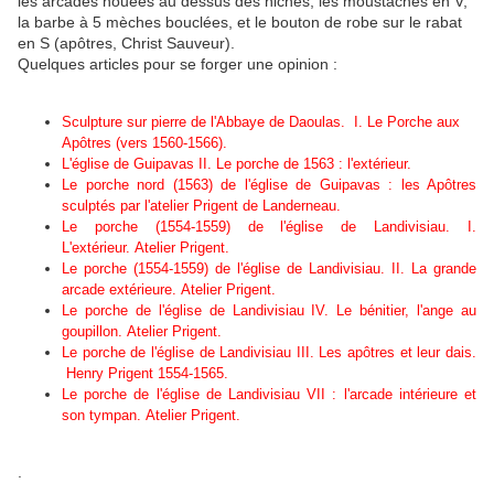
les arcades nouées au dessus des niches, les moustaches en V,
la barbe à 5 mèches bouclées, et le bouton de robe sur le rabat
en S (apôtres, Christ Sauveur).
Quelques articles pour se forger une opinion :
Sculpture sur pierre de l'Abbaye de Daoulas. I. Le Porche aux
Apôtres (vers 1560-1566).
L'église de
Guipavas
II. Le porche de 1563 : l'extérieur.
Le porche nord (1563) de l'église de
Guipavas
: les Apôtres
sculptés par l'atelier Prigent de Landerneau.
Le porche (1554-1559) de l'église de
Landivisiau.
I.
L'extérieur.
Atelier Prigent.
Le porche (1554-1559) de l'église de
Landivisiau.
II. La grande
arcade extérieure.
Atelier Prigent.
Le porche de l'église de
Landivisiau
IV. Le bénitier, l'ange au
goupillon.
Atelier Prigent.
Le porche de l'église de
Landivisiau
III. Les apôtres et leur dais.
Henry Prigent 1554-1565.
Le porche de l'église de
Landivisiau
VII : l'arcade intérieure et
son tympan.
Atelier Prigent.
.