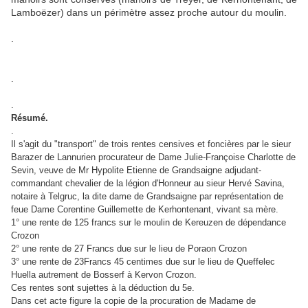
Lamboëzer) dans un périmètre assez proche autour du moulin.
.
.
.
Résumé.
.
Il s'agit du "transport" de trois rentes censives et foncières par le sieur
Barazer de Lannurien procurateur de Dame Julie-Françoise Charlotte de
Sevin, veuve de Mr Hypolite Etienne de Grandsaigne adjudant-
commandant chevalier de la légion d'Honneur au sieur Hervé Savina,
notaire à Telgruc, la dite dame de Grandsaigne par représentation de
feue Dame Corentine Guillemette de Kerhontenant, vivant sa mère.
1° une rente de 125 francs sur le moulin de Kereuzen de dépendance
Crozon
2° une rente de 27 Francs due sur le lieu de Poraon Crozon
3° une rente de 23Francs 45 centimes due sur le lieu de Queffelec
Huella autrement de Bosserf à Kervon Crozon.
Ces rentes sont sujettes à la déduction du 5e.
Dans cet acte figure la copie de la procuration de Madame de