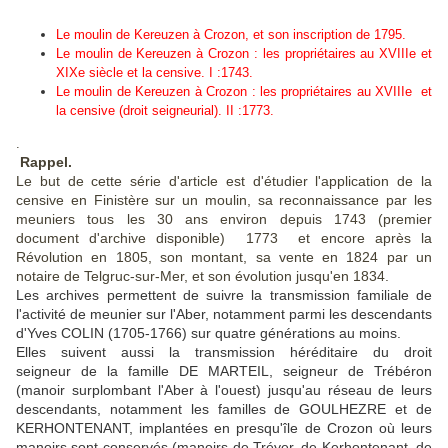
Le moulin de Kereuzen à Crozon, et son inscription de 1795.
Le moulin de Kereuzen à Crozon : les propriétaires au XVIIIe et
XIXe siècle et la censive. I :1743.
Le moulin de Kereuzen à Crozon : les propriétaires au XVIIIe et
la censive (droit seigneurial). II :1773.
.
Rappel.
Le but de cette série d'article est d'étudier l'application de la
censive en Finistère sur un moulin, sa reconnaissance par les
meuniers tous les 30 ans environ depuis 1743 (premier
document d'archive disponible) 1773 et encore après la
Révolution en 1805, son montant, sa vente en 1824 par un
notaire de Telgruc-sur-Mer, et son évolution jusqu'en 1834.
Les archives permettent de suivre la transmission familiale de
l'activité de meunier sur l'Aber, notamment parmi les descendants
d'Yves COLIN (1705-1766) sur quatre générations au moins.
Elles suivent aussi la transmission héréditaire du droit
seigneur de la famille DE MARTEIL, seigneur de Trébéron
(manoir surplombant l'Aber à l'ouest) jusqu'au réseau de leurs
descendants, notamment les familles de GOULHEZRE et de
KERHONTENANT, implantées en presqu'île de Crozon où leurs
manoirs sont conservés (manoirs de Tréyer, de Kerhontenant, de