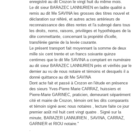
enregistré au dit Crozon le vingt huit du même mois.
Le dit sieur BARAZEC LANNURIEN en ladite qualité a
remis au dit Me SAVINA les grosses des titres nouvel et
déclaration sur référé, et autres actes antérieurs de
reconnaissance des dites rentes et l'a subrogé dans tous
les droits, noms, raisons, privilèges et hypothèques de la
dite commettante, concernant la propriété d'icelle,
transférée garnie de la levée courante.
Le présent transport fait moyennant la somme de deux
mille six cent trente et un francs soixante quinze
centimes que le dit Me SAVINA a comptant en numéraire
au dit sieur BARAZEC LANNURIEN près et vérifiés par le
dernier au vu de nous notaire et témoins et desquels il a
donné quittance au dit Me SAVINA
Dont acte fait et passé à Crozon en l'étude en présence
des sieurs Yves-Pierre Marie CARRAZ, huissiers et
Pierre-Marie GARINEC, praticien, demeurant séparément
cité et mairie de Crozon, témoin ont les dits comparants
et témoin signé avec nous notaires , lecture faite ce jour
premier août mil huit cent vingt quatre . Signé sur la
minute, BARAZER LANNURIEN , SAVINA, CARRAZ,
GARNIER et RIOU notaire."
.