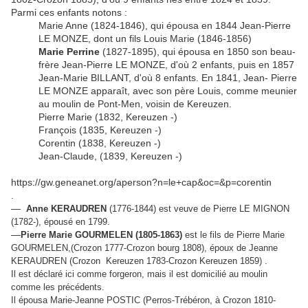
Parmi ces enfants notons :
Marie Anne (1824-1846), qui épousa en 1844 Jean-Pierre
LE MONZE, dont un fils Louis Marie (1846-1856)
Marie Perrine
(1827-1895), qui épousa en 1850 son beau-
frère Jean-Pierre LE MONZE, d'où 2 enfants, puis en 1857
Jean-Marie BILLANT, d'où 8 enfants. En 1841, Jean- Pierre
LE MONZE apparaît, avec son père Louis, comme meunier
au moulin de Pont-Men, voisin de Kereuzen.
Pierre Marie (1832, Kereuzen -)
François (1835, Kereuzen -)
Corentin (1838, Kereuzen -)
Jean-Claude, (1839, Kereuzen -)
https://gw.geneanet.org/aperson?n=le+cap&oc=&p=corentin
.
—
Anne KERAUDREN
(1776-1844) est veuve de Pierre LE MIGNON
(1782-), épousé en 1799.
—
Pierre Marie GOURMELEN (1805-1863)
est le fils de Pierre Marie
GOURMELEN,(Crozon 1777-Crozon bourg 1808), époux de Jeanne
KERAUDREN (Crozon Kereuzen 1783-Crozon Kereuzen 1859) .
Il est déclaré ici comme forgeron, mais il est domicilié au moulin
comme les précédents.
Il épousa Marie-Jeanne POSTIC (Perros-Trébéron, à Crozon 1810-