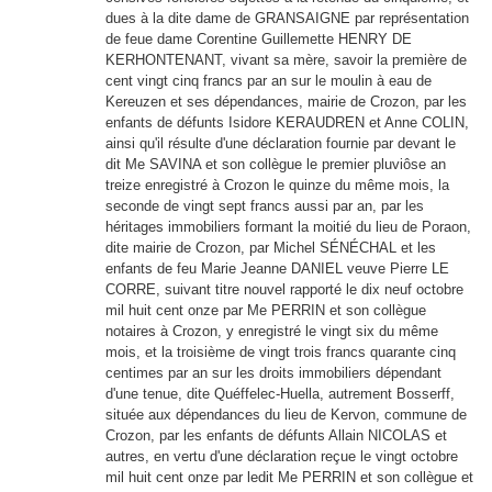
dues à la dite dame de GRANSAIGNE par représentation
de feue dame Corentine Guillemette HENRY DE
KERHONTENANT, vivant sa mère, savoir la première de
cent vingt cinq francs par an sur le moulin à eau de
Kereuzen et ses dépendances, mairie de Crozon, par les
enfants de défunts Isidore KERAUDREN et Anne COLIN,
ainsi qu'il résulte d'une déclaration fournie par devant le
dit Me SAVINA et son collègue le premier pluviôse an
treize enregistré à Crozon le quinze du même mois, la
seconde de vingt sept francs aussi par an, par les
héritages immobiliers formant la moitié du lieu de Poraon,
dite mairie de Crozon, par Michel SÉNÉCHAL et les
enfants de feu Marie Jeanne DANIEL veuve Pierre LE
CORRE, suivant titre nouvel rapporté le dix neuf octobre
mil huit cent onze par Me PERRIN et son collègue
notaires à Crozon, y enregistré le vingt six du même
mois, et la troisième de vingt trois francs quarante cinq
centimes par an sur les droits immobiliers dépendant
d'une tenue, dite Quéffelec-Huella, autrement Bosserff,
située aux dépendances du lieu de Kervon, commune de
Crozon, par les enfants de défunts Allain NICOLAS et
autres, en vertu d'une déclaration reçue le vingt octobre
mil huit cent onze par ledit Me PERRIN et son collègue et