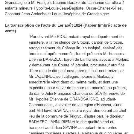
Grandsaigne à Mr François Etienne Barazer de Lannurien car elle a 4
enfants mineurs Hypolite-Louis-Jean-Baptiste, Oscar-Charles-Gilles,
Constant-Jean-Andoche et Laure-Joséphine de Grandsaigne
.
La transcription de l'acte du 1er août 1824 (
Papier timbré : acte de
vente)
.
"Par devant Me RIOU, notaire royal du département du
Finistère, à la résidence de Crozon, canton de Crozon,
arrondissement de Châteaulin, soussigné, assisté des
témoins ci-après nommés, furent présents Mr François-
Etienne BARAZEC, baron de Lannurien, avocat à Morlaix,
y demeurant rue Courte n° premier, procurateur aux fins
d'être reçu le dix-neuf novembre mil huit cent treize par
Mr LAZENNEC son collègue, notaire à Morlaix, y
enregistré le vingt deux du même mois, et dont une
expédition pour servir de minute est annexée au présent,
de dame Julie-Françoise Charlotte de SÉVIN, veuve de
Mr Hypolite Etienne de GRANDSAIGNE, adjudant-
Commandant , chevalier de la Légion d'Honneur, d'une
part Mr Hervé SAVINA, notaire royal, demeurant au chef-
lieu de la commune de Telgruc, d'autre part, le dit-sieur
BARAZEC LANNURIEN et la dite qualité vend et
transport au dit lieu SAVINA acceptant, trois rentes
censives foncières sujettes à la retenue du cinquième, et