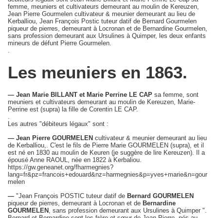
femme, meuniers et cultivateurs demeurant au moulin de Kereuzen,
Jean Pierre Gourmelen cultivateur & meunier demeurant au lieu de
Kerballiou, Jean François Postic tuteur datif de Bernard Gourmelen
piqueur de pierres, demeurant à Locronan et de Bernardine Gourmelen,
sans profession demeurant aux Ursulines à Quimper, les deux enfants
mineurs de défunt Pierre Gourmelen.
.
Les meuniers en 1863.
— Jean Marie BILLANT et Marie Perrine LE CAP
sa femme, sont
meuniers et cultivateurs demeurant au moulin de Kereuzen, Marie-
Perrine est (supra) la fille de Corentin LE CAP.
.
Les autres "débiteurs légaux" sont :
— Jean Pierre GOURMELEN
cultivateur & meunier demeurant au lieu
de Kerballiou,. C'est le fils de Pierre Marie GOURMELEN (supra), et il
est né en 1830 au moulin de Keuren (je suggère de lire Kereuzen). Il a
épousé Anne RAOUL, née en 1822 à Kerbaliou.
https://gw.geneanet.org/fharmegnies?
lang=fr&pz=francois+edouard&nz=harmegnies&p=yves+marie&n=gour
melen
—
"Jean François POSTIC tuteur datif de
Bernard GOURMELEN
piqueur de pierres, demeurant à Locronan et de
Bernardine
GOURMELEN
, sans profession demeurant aux Ursulines à Quimper ".
Bernard et Bernardine sont les frère et sœur de Jean-Pierre, nés au