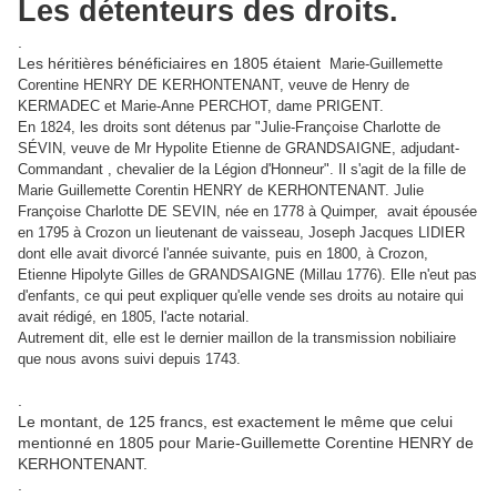
Les détenteurs des droits.
.
Les héritières bénéficiaires en 1805 étaient
Marie-Guillemette
Corentine HENRY DE KERHONTENANT, veuve de Henry de
KERMADEC et Marie-Anne PERCHOT, dame PRIGENT.
En 1824, les droits sont détenus par "Julie-Françoise Charlotte de
SÉVIN, veuve de Mr Hypolite Etienne de GRANDSAIGNE, adjudant-
Commandant , chevalier de la Légion d'Honneur". Il s'agit de la fille de
Marie Guillemette Corentin HENRY de KERHONTENANT. Julie
Françoise Charlotte DE SEVIN, née en 1778 à Quimper, avait épousée
en 1795 à Crozon un lieutenant de vaisseau, Joseph Jacques LIDIER
dont elle avait divorcé l'année suivante, puis en 1800, à Crozon,
Etienne Hipolyte Gilles de GRANDSAIGNE (Millau 1776). Elle n'eut pas
d'enfants, ce qui peut expliquer qu'elle vende ses droits au notaire qui
avait rédigé, en 1805, l'acte notarial.
Autrement dit, elle est le dernier maillon de la transmission nobiliaire
que nous avons suivi depuis 1743.
.
Le montant, de 125 francs, est exactement le même que celui
mentionné en 1805 pour Marie-Guillemette Corentine HENRY de
KERHONTENANT.
.