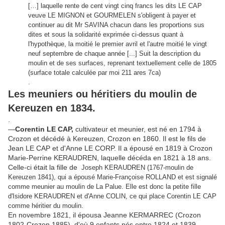
[…] laquelle rente de cent vingt cinq francs les dits LE CAP
veuve LE MIGNON et GOURMELEN s'obligent à payer et
continuer au dit Mr SAVINA chacun dans les proportions sus
dites et sous la solidarité exprimée ci-dessus quant à
l'hypothèque, la moitié le premier avril et l'autre moitié le vingt
neuf septembre de chaque année [...] Suit la description du
moulin et de ses surfaces, reprenant textuellement celle de 1805
(surface totale calculée par moi 211 ares 7ca)
.
Les meuniers ou héritiers du moulin de
Kereuzen en 1834.
.
—
Corentin LE CAP,
cultivateur et meunier, est né en 1794 à
Crozon et décédé à Kereuzen, Crozon en 1860. Il est le fils de
Jean LE CAP et d'Anne LE CORP. Il a épousé en 1819 à Crozon
Marie-Perrine KERAUDREN, laquelle décéda en 1821 à 18 ans.
Celle-ci était la fille de
Joseph KERAUDREN (1767-moulin de
Kereuzen 1841), qui a épousé Marie-Françoise ROLLAND et est signalé
comme meunier au moulin de La Palue. Elle est donc la petite fille
d'Isidore KERAUDREN et d'Anne COLIN, ce qui place Corentin LE CAP
comme héritier du moulin.
En novembre 1821, il épousa Jeanne KERMARREC (Crozon
1802-Crozon 1885), d'où 9 enfants nés entre 1824 et 1839.