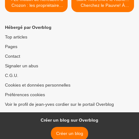
Crozon : les propriétaires
Cherchez le Pauvre! À
au XIXe et la censive (droit
Quimper au Musée
foncier). III. 1805.
départemental Breton. >
Hébergé par Overblog
Top articles
Pages
Contact
Signaler un abus
C.G.U.
Cookies et données personnelles
Préférences cookies
Voir le profil de jean-yves cordier sur le portail Overblog
Créer un blog sur Overblog
Créer un blog