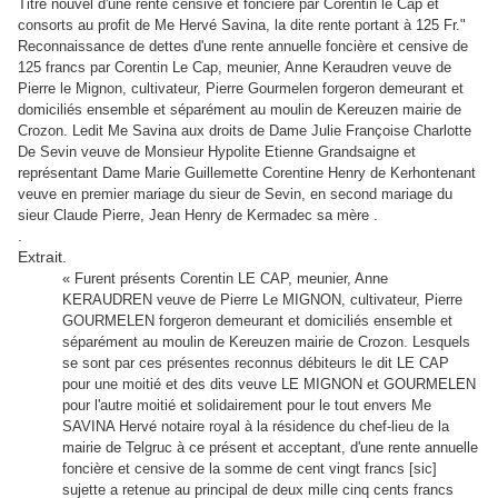
Titre nouvel d'une rente censive et foncière par Corentin le Cap et
consorts au profit de Me Hervé Savina, la dite rente portant à 125 Fr."
Reconnaissance de dettes d'une rente annuelle foncière et censive de
125 francs par Corentin Le Cap, meunier, Anne Keraudren veuve de
Pierre le Mignon, cultivateur, Pierre Gourmelen forgeron demeurant et
domiciliés ensemble et séparément au moulin de Kereuzen mairie de
Crozon. Ledit Me Savina aux droits de Dame Julie Françoise Charlotte
De Sevin veuve de Monsieur Hypolite Etienne Grandsaigne et
représentant Dame Marie Guillemette Corentine Henry de Kerhontenant
veuve en premier mariage du sieur de Sevin, en second mariage du
.
sieur Claude Pierre, Jean Henry de Kermadec sa mère
.
Extrait.
« Furent présents Corentin LE CAP, meunier, Anne
KERAUDREN veuve de Pierre Le MIGNON, cultivateur, Pierre
GOURMELEN forgeron demeurant et domiciliés ensemble et
séparément au moulin de Kereuzen mairie de Crozon. Lesquels
se sont par ces présentes reconnus débiteurs le dit LE CAP
pour une moitié et des dits veuve LE MIGNON et GOURMELEN
pour l'autre moitié et solidairement pour le tout envers Me
SAVINA Hervé notaire royal à la résidence du chef-lieu de la
mairie de Telgruc à ce présent et acceptant, d'une rente annuelle
foncière et censive de la somme de cent vingt francs [sic]
sujette a retenue au principal de deux mille cinq cents francs