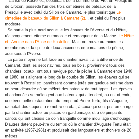
L'anse de Rostellec, dépendant de la commune du Fret en Presqu'île
de Crozon, possède l'un des trois cimetières de bateaux de la
Presqu'île avec celui du Sillon de Camaret, le plus touristique
Le
cimetière de bateaux du Sillon à Camaret (2).
, et celui du Fret plus
modeste.
Sa partie la plus nord accueille les épaves de l'Averse et du Hêtre,
réciproquement citerne automobile et remorqueur de la Marine.
Le Hêtre
et l'Averse dans l'Anse de Rostellec.
Mais on trouve au moins les
membrures et la quille de deux anciennes embarcations de pêche,
adossées à l'Averse.
La partie moyenne fait face au chantier naval : à la différence de
Camaret, dont les sept navires, tous en bois, proviennent tous des
chantiers locaux, ont tous navigué pour la pêche à Camaret entre 1940
et 1980, et s'alignent le long de la courbe du Sillon, les épaves qui se
trouvent à Rostellec paraissent comme jetés par quelque seïsme dans
un beau désordre où se mêlent des bateaux de tout types. Les épaves
abandonnées se mélangent aux bateaux qui attendent, ou ont attendu,
une éventuelle restauration, du temps où Pierre Tertu, fils d'Auguste,
rachetait des coques à remettre en état, à ceux qui sont pris en charge
par le chantier actuel ou placés en gardiennage, et à de pimpants
canots qui ont choisis ce coin tranquille comme mouillage d'échouage.
D'autres datent peut-être du temps où le chantier d'Auguste Tertu était
en activité (1957-1981) et produisait des langoustiers et thoniers de 20
mètres.