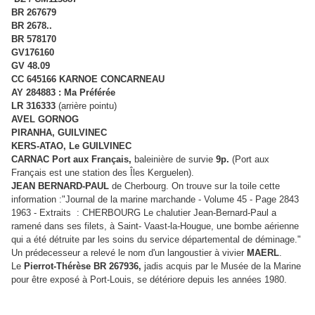
BR 267679
BR 2678..
BR 578170
GV176160
GV 48.09
CC 645166 KARNOE CONCARNEAU
AY 284883 :
Ma Préférée
LR 316333
(arrière pointu)
AVEL GORNOG
PIRANHA, GUILVINEC
KERS-ATAO, Le GUILVINEC
CARNAC Port aux Français,
baleinière de survie
9p.
(Port aux
Français est
une station des Îles Kerguelen).
JEAN BERNARD-PAUL
de Cherbourg. On trouve sur la toile cette
information :"Journal de la marine marchande - Volume 45 - Page 2843
1963 - Extraits : CHERBOURG Le chalutier Jean-Bernard-Paul a
ramené dans ses filets, à Saint- Vaast-la-Hougue, une bombe aérienne
qui a été détruite par les soins du service départemental de déminage."
Un prédecesseur a relevé le nom d'un langoustier à vivier
MAERL
.
Le
Pierrot-Thérèse BR 267936,
jadis acquis par le Musée de la Marine
pour être exposé à Port-Louis, se détériore depuis les années 1980.