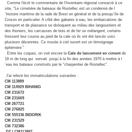
Comme l'écrit le commentaire de l'Inventaire régional consacré à ce
site, "Le cimetière de bateaux de Rostellec est un condensé de l
´histoire maritime de la rade de Brest en général et de la presqu´île de
Crozon en particulier. A côté des gabares à eau, les embarcations de
transport et de plaisance se disloquent au milieu des langoustiers et
des thoniers, les carcasses de bois et de fer se mélangent, certains
finissent leur course au pied de la cale où ils ont été lancés voici
plusieurs décennies. Ce musée à ciel ouvert est un témoignage
"
éphémère.
Entre les coques, on voit encore la
Cale de lancement en ciment
de
18 m de long qui servait jusqu´à la fin des années 1970 à mettre à l
´eau les bateaux construits par le "charpentier de Rostellec".
J'ai relevé les immatriculations suivantes :
CM 113889
CM 114929 BIHANIG
CM 231672
CM 231669
CM 267721
CM 276825
CM 555336 BIDORIK
CM 231529
CM 732386
DZ / CM113887