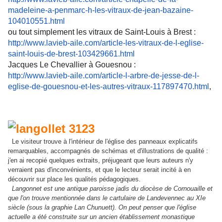
madeleine-a-penmarc-h-les-vitraux-de-jean-bazaine-
104010551.html
ou tout simplement les vitraux de Saint-Louis à Brest :
http://www.lavieb-aile.com/article-les-vitraux-de-l-eglise-
saint-louis-de-brest-103429661.html
Jacques Le Chevallier à Gouesnou :
http://www.lavieb-aile.com/article-l-arbre-de-jesse-de-l-
eglise-de-gouesnou-et-les-autres-vitraux-117897470.html
,
Le visiteur trouve à l'intérieur de l'église des panneaux explicatifs
remarquables, accompagnés de schémas et d'illustrations de qualité :
j'en ai recopié quelques extraits, préjugeant que leurs auteurs n'y
verraient pas d'inconvénients, et que le lecteur serait incité à en
découvrir sur place les qualités pédagogiques.
Langonnet est une antique paroisse jadis du diocèse de Cornouaille et
que l'on trouve mentionnée dans le cartulaire de Landevennec au XIe
siècle (sous la graphie Lan Chunuett). On peut penser que l'église
actuelle a été construite sur un ancien établissement monastique