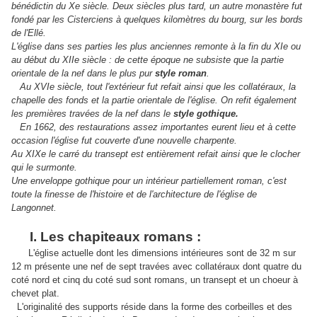
bénédictin du Xe siècle. Deux siècles plus tard, un autre monastère fut
fondé par les Cisterciens à quelques kilomètres du bourg, sur les bords
de l'Ellé.
L'église dans ses parties les plus anciennes remonte à la fin du XIe ou
au début du XIIe siècle : de cette époque ne subsiste que la partie
orientale de la nef dans le plus pur
style roman
.
Au XVIe siècle, tout l'extérieur fut refait ainsi que les collatéraux, la
chapelle des fonds et la partie orientale de l'église. On refit également
les premières travées de la nef dans le
style gothique.
En 1662, des restaurations assez importantes eurent lieu et à cette
occasion l'église fut couverte d'une nouvelle charpente.
Au XIXe le carré du transept est entièrement refait ainsi que le clocher
qui le surmonte.
Une enveloppe gothique pour un intérieur partiellement roman, c'est
toute la finesse de l'histoire et de l'architecture de l'église de
Langonnet.
I. Les chapiteaux romans :
L'église actuelle dont les dimensions intérieures sont de 32 m sur
12 m présente une nef de sept travées avec collatéraux dont quatre du
coté nord et cinq du coté sud sont romans, un transept et un choeur à
chevet plat.
L'originalité des supports réside dans la forme des corbeilles et des