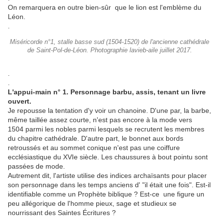
On remarquera en outre bien-sûr que le lion est l'emblème du
Léon.
.
Miséricorde n°1, stalle basse sud (1504-1520) de l'ancienne cathédrale
de Saint-Pol-de-Léon. Photographie lavieb-aile juillet 2017.
.
.
L'appui-main n° 1. Personnage barbu, assis, tenant un livre
ouvert.
Je repousse la tentation d'y voir un chanoine. D'une par, la barbe,
même taillée assez courte, n'est pas encore à la mode vers
1504 parmi les nobles parmi lesquels se recrutent les membres
du chapitre cathédrale. D'autre part, le bonnet aux bords
retroussés et au sommet conique n'est pas une coiffure
ecclésiastique du XVIe siècle. Les chaussures à bout pointu sont
passées de mode.
Autrement dit, l'artiste utilise des indices archaïsants pour placer
son personnage dans les temps anciens d' "il était une fois". Est-il
identifiable comme un Prophète biblique ? Est-ce une figure un
peu allégorique de l'homme pieux, sage et studieux se
nourrissant des Saintes Écritures ?