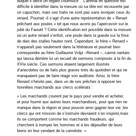
duquel il lance un regard courroucé . L’animal en question est
difficile à identifier dans la mesure où sa tête est recouverte par
un capuchon, mais ses traits ne sont pas sans évoquer ceux du
renard. Pourrait -il s’agir d’une autre représentation de « Renart
prêchant aux poules » tel que nous avons pu l’apercevoir sur le
jubé du Faouët ? Cette identification est possible dans la mesure
où un autre renard s’enfuit, une poule dans la gueule sur la frise
de dais des stalles hautes nord. Cependant, le frère « Renard »
n’apparaît pas seulement dans la littérature et pourrait bien
correspondre au frère Guillaume Vulpi –Renard –, carme nantais
qui laissa derrière lui un recueil de sermons composés à la fin du
XVIe siècle. Ces sermons étaient largement illustrés
d’anecdotes ou de faits plus graves tirés du quotidien et qui ne
manquaient pas de faire réagir son auditoire. Ainsi, le frère
Renard n’hésite pas, dans un de ses prêches à opposer les
honnêtes marchands aux clercs scélérats :
« Les marchands courent par le pays pour vendre et acheter,
et pour fournir aux autres leurs marchandises, pour que rien ne
manque dans la région et pour pouvoir ainsi gagner leur vie ;les
clercs qui ont mission de s’instruire devraient s’en inspirer,mais
ils se comportent comme les marchands fraudeurs, qui
cherchent à tromper les hommes et à les dépouiller de leurs
biens en leur vendant de la camelote. »