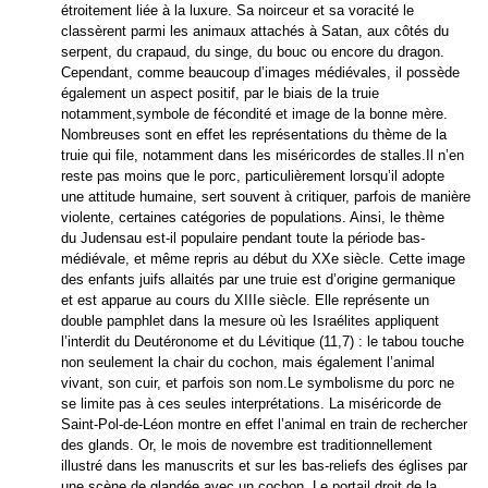
étroitement liée à la luxure. Sa noirceur et sa voracité le
classèrent parmi les animaux attachés à Satan, aux côtés du
serpent, du crapaud, du singe, du bouc ou encore du dragon.
Cependant, comme beaucoup d’images médiévales, il possède
également un aspect positif, par le biais de la truie
notamment,symbole de fécondité et image de la bonne mère.
Nombreuses sont en effet les représentations du thème de la
truie qui file, notamment dans les miséricordes de stalles.Il n’en
reste pas moins que le porc, particulièrement lorsqu’il adopte
une attitude humaine, sert souvent à critiquer, parfois de manière
violente, certaines catégories de populations. Ainsi, le thème
du
Judensau est-il populaire pendant toute la période bas-
médiévale, et même repris au début du XXe siècle. Cette image
des enfants juifs allaités par une truie est d’origine germanique
et est apparue au cours du XIIIe siècle. Elle représente un
double pamphlet dans la mesure où les Israélites appliquent
l’interdit du Deutéronome et du Lévitique (11,7) : le tabou touche
non seulement la chair du cochon, mais également l’animal
vivant, son cuir, et parfois son nom.Le symbolisme du porc ne
se limite pas à ces seules interprétations. La miséricorde de
Saint-Pol-de-Léon montre en effet l’animal en train de rechercher
des glands. Or, le mois de novembre est traditionnellement
illustré dans les manuscrits et sur les bas-reliefs des églises par
une scène de glandée avec un cochon. Le portail droit de la