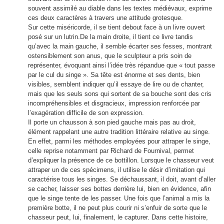
souvent assimilé au diable dans les textes médiévaux, exprime
ces deux caractères à travers une attitude grotesque.
Sur cette miséricorde, il se tient debout face à un livre ouvert
posé sur un lutrin.De la main droite, il tient ce livre tandis
qu’avec la main gauche, il semble écarter ses fesses, montrant
ostensiblement son anus, que le sculpteur a pris soin de
représenter, évoquant ainsi l’idée très répandue que « tout passe
par le cul du singe ». Sa tête est énorme et ses dents, bien
visibles, semblent indiquer qu’il essaye de lire ou de chanter,
mais que les seuls sons qui sortent de sa bouche sont des cris
incompréhensibles et disgracieux, impression renforcée par
l’exagération difficile de son expression.
Il porte un chausson à son pied gauche mais pas au droit,
élément rappelant une autre tradition littéraire relative au singe.
En effet, parmi les méthodes employées pour attraper le singe,
celle reprise notamment par Richard de Fournival, permet
d’expliquer la présence de ce bottillon. Lorsque le chasseur veut
attraper un de ces spécimens, il utilise le désir d’imitation qui
caractérise tous les singes. Se déchaussant, il doit, avant d’aller
se cacher, laisser ses bottes derrière lui, bien en évidence, afin
que le singe tente de les passer. Une fois que l’animal a mis la
première botte, il ne peut plus courir ni s’enfuir de sorte que le
chasseur peut, lui, finalement, le capturer. Dans cette histoire,