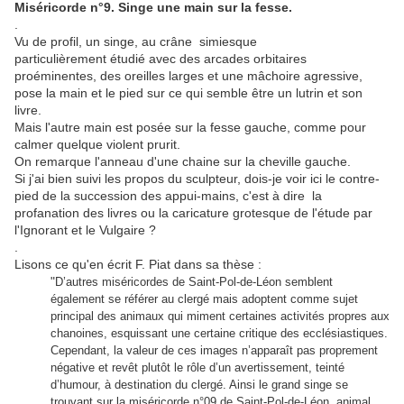
Miséricorde n°9. Singe une main sur la fesse.
.
Vu de profil, un singe, au crâne simiesque
particulièrement étudié avec des arcades orbitaires
proéminentes, des oreilles larges et une mâchoire agressive,
pose la main et le pied sur ce qui semble être un lutrin et son
livre.
Mais l'autre main est posée sur la fesse gauche, comme pour
calmer quelque violent prurit.
On remarque l'anneau d'une chaine sur la cheville gauche.
Si j'ai bien suivi les propos du sculpteur, dois-je voir ici le contre-
pied de la succession des appui-mains, c'est à dire la
profanation des livres ou la caricature grotesque de l'étude par
l'Ignorant et le Vulgaire ?
.
Lisons ce qu'en écrit F. Piat dans sa thèse :
"
D’autres miséricordes de Saint-Pol-de-Léon semblent
également se référer au clergé mais adoptent comme sujet
principal des animaux qui miment certaines activités propres aux
chanoines, esquissant une certaine critique des ecclésiastiques.
Cependant, la valeur de ces images n’apparaît pas proprement
négative et revêt plutôt le rôle d’un avertissement, teinté
d’humour, à destination du clergé. Ainsi le grand singe se
trouvant sur la miséricorde n°09 de Saint-Pol-de-Léon, animal