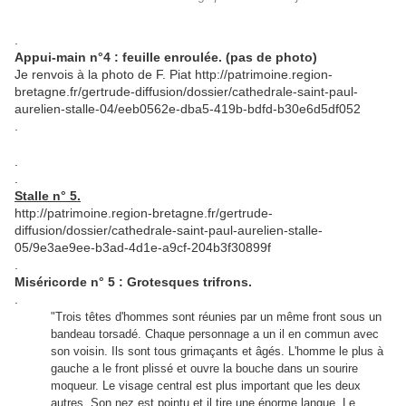
.
Appui-main n°4 : feuille enroulée. (pas de photo)
Je renvois à la photo de F. Piat http://patrimoine.region-
bretagne.fr/gertrude-diffusion/dossier/cathedrale-saint-paul-
aurelien-stalle-04/eeb0562e-dba5-419b-bdfd-b30e6d5df052
.
.
.
Stalle n° 5.
http://patrimoine.region-bretagne.fr/gertrude-
diffusion/dossier/cathedrale-saint-paul-aurelien-stalle-
05/9e3ae9ee-b3ad-4d1e-a9cf-204b3f30899f
.
Miséricorde n° 5 : Grotesques trifrons.
.
"Trois têtes d'hommes sont réunies par un même front sous un
bandeau torsadé. Chaque personnage a un il en commun avec
son voisin. Ils sont tous grimaçants et âgés. L'homme le plus à
gauche a le front plissé et ouvre la bouche dans un sourire
moqueur. Le visage central est plus important que les deux
autres. Son nez est pointu et il tire une énorme langue. Le