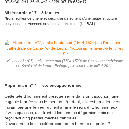
07/8c30b2d1-26e6-4e2e-92f9-0f7d3c632c17
.
Miséricorde n° 7 : 3 feuilles
"
trois feuilles de chêne et deux glands sortent d'une petite structure
" (F. PIAT).
polygonale et viennent soutenir la console.
.
Miséricorde n°7, stalle haute sud (1504-1520) de l'ancienne cathédrale
de Saint-Pol-de-Léon. Photographie lavieb-aile juillet 2017.
.
Appui-main n° 7 . Tête encapuchonnée.
.
Cette tête d'homme est presque sertie dans un capuchon, une
cagoule fermée sous le menton. Pourtant, elle est projetée vers
l'avant par une ferveur qui enflamme le regard. L'homme, aux
lèvres épaisses, a le front et les tempes dégarnies mais qui
reçoivent cinq petites mèches centrales.
Devons-nous le considérer comme un homme en prière ?
.