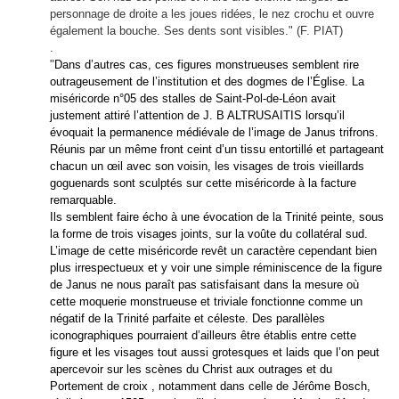
personnage de droite a les joues ridées, le nez crochu et ouvre
également la bouche. Ses dents sont visibles." (F. PIAT)
.
"
Dans d’autres cas, ces figures monstrueuses semblent rire
outrageusement de l’institution et des dogmes de l’Église. La
miséricorde n°05 des stalles de Saint-Pol-de-Léon avait
justement attiré l’attention de J. B ALTRUSAITIS lorsqu’il
évoquait la permanence médiévale de l’image de Janus trifrons.
Réunis par un même front ceint d’un tissu entortillé et partageant
chacun un œil avec son voisin, les visages de trois vieillards
goguenards sont sculptés sur cette miséricorde à la facture
remarquable.
Ils semblent faire écho à une évocation de la Trinité peinte, sous
la forme de trois visages joints, sur la voûte du collatéral sud.
L’image de cette miséricorde revêt un caractère cependant bien
plus irrespectueux et y voir une simple réminiscence de la figure
de Janus ne nous paraît pas satisfaisant dans la mesure où
cette moquerie monstrueuse et triviale fonctionne comme un
négatif de la Trinité parfaite et céleste. Des parallèles
iconographiques pourraient d’ailleurs être établis entre cette
figure et les visages tout aussi grotesques et laids que l’on peut
apercevoir sur les scènes du Christ aux outrages et du
Portement de croix , notamment dans celle de Jérôme Bosch,