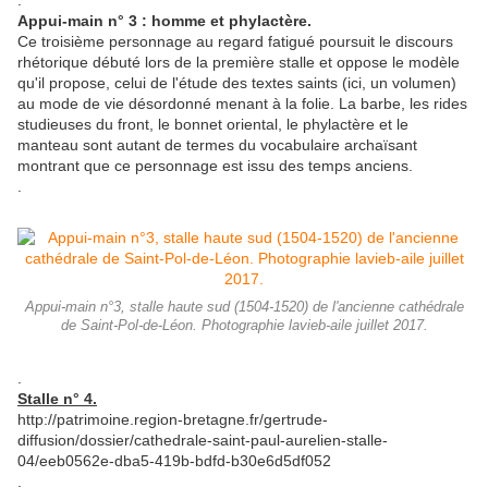
.
Appui-main n° 3 : homme et phylactère.
Ce troisième personnage au regard fatigué poursuit le discours
rhétorique débuté lors de la première stalle et oppose le modèle
qu'il propose, celui de l'étude des textes saints (ici, un volumen)
au mode de vie désordonné menant à la folie. La barbe, les rides
studieuses du front, le bonnet oriental, le phylactère et le
manteau sont autant de termes du vocabulaire archaïsant
montrant que ce personnage est issu des temps anciens.
.
Appui-main n°3, stalle haute sud (1504-1520) de l'ancienne cathédrale
de Saint-Pol-de-Léon. Photographie lavieb-aile juillet 2017.
.
Stalle n° 4.
http://patrimoine.region-bretagne.fr/gertrude-
diffusion/dossier/cathedrale-saint-paul-aurelien-stalle-
04/eeb0562e-dba5-419b-bdfd-b30e6d5df052
.