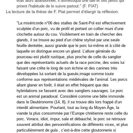
était alors abandonnée, il domestiqua une laie et ses petits qui
prirent l'habitude de le suivre partout." (F. PIAT)
La lecture de la thèse de F. Piat permet d'élargir la réflexion.
"La miséricorde n°06 des stalles de Saint-Pol est effectivement
sculptée d’un porc, vu de profil et portant un collier muni d’une
clochette autour du cou. Visiblement en train de chercher des
glands, il se trouve au pied d’un chêne stylisé par une seule
feuille dentelée, aussi grande que le porc lui-même et à côté de
laquelle on distingue encore un gland. L’allure générale du
pourceau est plutôt rustique, plus proche de celle du sanglier
que des représentants actuels de la race porcine, des soies lui
faisant une crête le long de son échine et des canines très
développées lui sortant de la gueule,image somme toute
conforme aux représentations médiévales de l’animal. Les porcs
allant glaner en forêt, il était en effet fréquent que des
hybridations se fassent avec des sangliers sauvages. Le porc
est un animal paradoxal. Considéré comme une bête immonde
dans le Deutéronome (14, 8), il se trouve dès lors frappé d’un
interdit alimentaire. Pourtant, tout au long du Moyen Âge, la
viande la plus consommée par l’Europe chrétienne reste celle du
porc. Vorace, idiot, impur, sale et débauché, le porc se retrouve
souvent attribut des personnifications de différents vices, et plus
particulièrement de
gula
, c’est-à-dire cette gloutonnerie si