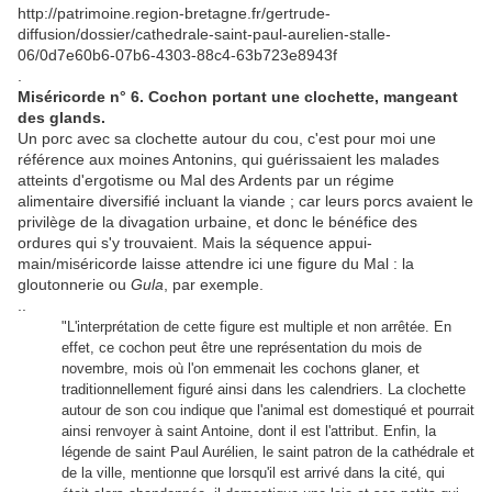
http://patrimoine.region-bretagne.fr/gertrude-
diffusion/dossier/cathedrale-saint-paul-aurelien-stalle-
06/0d7e60b6-07b6-4303-88c4-63b723e8943f
.
Miséricorde n° 6. Cochon portant une clochette, mangeant
des glands.
Un porc avec sa clochette autour du cou, c'est pour moi une
référence aux moines Antonins, qui guérissaient les malades
atteints d'ergotisme ou Mal des Ardents par un régime
alimentaire diversifié incluant la viande ; car leurs porcs avaient le
privilège de la divagation urbaine, et donc le bénéfice des
ordures qui s'y trouvaient. Mais la séquence appui-
main/miséricorde laisse attendre ici une figure du Mal : la
gloutonnerie ou
Gula
, par exemple.
..
"L'interprétation de cette figure est multiple et non arrêtée. En
effet, ce cochon peut être une représentation du mois de
novembre, mois où l'on emmenait les cochons glaner, et
traditionnellement figuré ainsi dans les calendriers. La clochette
autour de son cou indique que l'animal est domestiqué et pourrait
ainsi renvoyer à saint Antoine, dont il est l'attribut. Enfin, la
légende de saint Paul Aurélien, le saint patron de la cathédrale et
de la ville, mentionne que lorsqu'il est arrivé dans la cité, qui