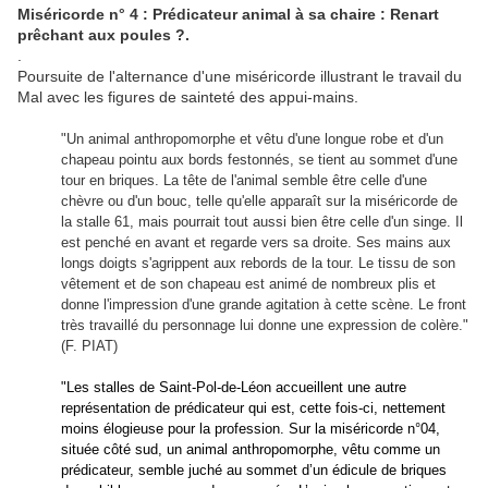
Miséricorde n° 4 : Prédicateur animal à sa chaire : Renart
prêchant aux poules ?.
.
Poursuite de l'alternance d'une miséricorde illustrant le travail du
Mal avec les figures de sainteté des appui-mains.
"Un animal anthropomorphe et vêtu d'une longue robe et d'un
chapeau pointu aux bords festonnés, se tient au sommet d'une
tour en briques. La tête de l'animal semble être celle d'une
chèvre ou d'un bouc, telle qu'elle apparaît sur la miséricorde de
la stalle 61, mais pourrait tout aussi bien être celle d'un singe. Il
est penché en avant et regarde vers sa droite. Ses mains aux
longs doigts s'agrippent aux rebords de la tour. Le tissu de son
vêtement et de son chapeau est animé de nombreux plis et
donne l'impression d'une grande agitation à cette scène. Le front
très travaillé du personnage lui donne une expression de colère."
(F. PIAT)
"Les stalles de Saint-Pol-de-Léon accueillent une autre
représentation de prédicateur qui est, cette fois-ci, nettement
moins élogieuse pour la profession. Sur la miséricorde n°04,
située côté sud, un animal anthropomorphe, vêtu comme un
prédicateur, semble juché au sommet d’un édicule de briques