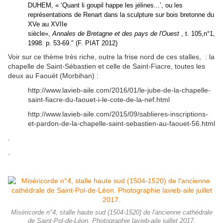
DUHEM, « ‘Quant li goupil happe les jélines...’, ou les
représentations de Renart dans la sculpture sur bois bretonne du
XVe au XVIIe
siècle»,
Annales de Bretagne et des pays de l'Ouest
, t. 105,n°1,
1998. p. 53-69." (F. PIAT 2012)
Voir sur ce thème très riche, outre la frise nord de ces stalles, : la
chapelle de Saint-Sébastien et celle de Saint-Fiacre, toutes les
deux au Faouët (Morbihan) :
http://www.lavieb-aile.com/2016/01/le-jube-de-la-chapelle-
saint-fiacre-du-faouet-i-le-cote-de-la-nef.html
http://www.lavieb-aile.com/2015/09/sablieres-inscriptions-
et-pardon-de-la-chapelle-saint-sebastien-au-faouet-56.html
.
.
Miséricorde n°4, stalle haute sud (1504-1520) de l'ancienne cathédrale
de Saint-Pol-de-Léon. Photographie lavieb-aile juillet 2017.