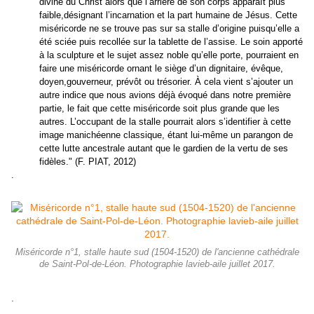
divine du Christ alors que l’arrière de son corps apparaît plus
faible,désignant l’incarnation et la part humaine de Jésus. Cette
miséricorde ne se trouve pas sur sa stalle d’origine puisqu’elle a
été sciée puis recollée sur la tablette de l’assise. Le soin apporté
à la sculpture et le sujet assez noble qu’elle porte, pourraient en
faire une miséricorde ornant le siège d’un dignitaire, évêque,
doyen,gouverneur, prévôt ou trésorier. À cela vient s’ajouter un
autre indice que nous avions déjà évoqué dans notre première
partie, le fait que cette miséricorde soit plus grande que les
autres. L’occupant de la stalle pourrait alors s’identifier à cette
image manichéenne classique, étant lui-même un parangon de
cette lutte ancestrale autant que le gardien de la vertu de ses
fidèles." (F. PIAT, 2012)
.
Miséricorde n°1, stalle haute sud (1504-1520) de l'ancienne cathédrale
de Saint-Pol-de-Léon. Photographie lavieb-aile juillet 2017.
.
.