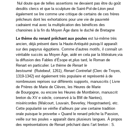
Nul doute que de telles assertions ne devaient pas être du goût
desdits clercs et que la sculpture de Saint-Pol-de-Léon peut
également se lire comme une critique de certains de ces frères
prêcheurs dont les exhortations pour une vie de pauvreté
cadraient mal avec la multiplication des bénéfices des
chanoines à la fin du Moyen Âge dans le duché de Bretagne
Le thème du renard prêchant aux poules
est lui-même très
ancien, déjà présent dans la Haute-Antiquité puisqu’il apparaît
sur des papyrus égyptiens. Comme d’autres motifs, il connaît un
véritable succès au Moyen Âge, aidé en cela par la littérature,via
la diffusion des Fables d’Ésope et,plus tard, le Roman de
Renart en particulier. Le thème de
Renart le
bestourné
(Rutebeuf, 1261),
Renart Contrefait
(Clerc de Troyes,
1319-1342) est également très populaire et représenté à de
nombreuses reprises sur différents supports, manuscrits ( Livre
de Prières de Marie de Clèves, les Heures de Marie
de Bourgogne, ou encore les Heures de Montbéron, manuscrit
breton du XV e siècle, conservé à la BM de Nantes),
miséricordes (Walcourt, Louvain, Beverley, Hoogstraeten), etc.
Cette popularité se vérifie d’ailleurs par une certaine tradition
orale puisque le proverbe « Quand le renard prêche la Passion,
veille sur tes poules » apparaît dans plusieurs langues. À propos
des représentations de Renart prêchant dans l’art breton : S.