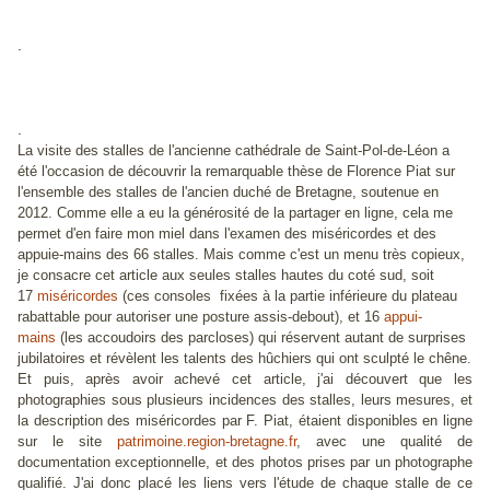
.
.
La visite des stalles de l'ancienne cathédrale de Saint-Pol-de-Léon a
été l'occasion de découvrir la remarquable thèse de Florence Piat sur
l'ensemble des stalles de l'ancien duché de Bretagne, soutenue en
2012. Comme elle a eu la générosité de la partager en ligne, cela me
permet d'en faire mon miel dans l'examen des miséricordes et des
appuie-mains des 66 stalles. Mais comme c'est un menu très copieux,
je consacre cet article aux seules stalles hautes du coté sud, soit
17
miséricordes
(ces consoles fixées à la partie inférieure du plateau
rabattable pour autoriser une posture assis-debout), et 16
appui-
mains
(les accoudoirs des parcloses) qui réservent autant de surprises
jubilatoires et révèlent les talents des hûchiers qui ont sculpté le chêne.
Et puis, après avoir achevé cet article, j'ai découvert que les
photographies sous plusieurs incidences des stalles, leurs mesures, et
la description des miséricordes par F. Piat, étaient disponibles en ligne
sur le site
patrimoine.region-bretagne.fr
, avec une qualité de
documentation exceptionnelle, et des photos prises par un photographe
qualifié. J'ai donc placé les liens vers l'étude de chaque stalle de ce