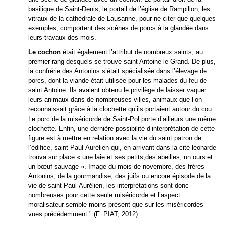
basilique de Saint-Denis, le portail de l’église de Rampillon, les
vitraux de la cathédrale de Lausanne, pour ne citer que quelques
exemples, comportent des scènes de porcs à la glandée dans
leurs travaux des mois.
Le cochon
était également l’attribut de nombreux saints, au
premier rang desquels se trouve saint Antoine le Grand. De plus,
la confrérie des Antonins s’était spécialisée dans l’élevage de
porcs, dont la viande était utilisée pour les malades du feu de
saint Antoine. Ils avaient obtenu le privilège de laisser vaquer
leurs animaux dans de nombreuses villes, animaux que l’on
reconnaissait grâce à la clochette qu’ils portaient autour du cou.
Le porc de la miséricorde de Saint-Pol porte d’ailleurs une même
clochette. Enfin, une dernière possibilité d’interprétation de cette
figure est à mettre en relation avec la vie du saint patron de
l’édifice, saint Paul-Aurélien qui, en arrivant dans la cité léonarde
trouva sur place « une laie et ses petits,des abeilles, un ours et
un bœuf sauvage ». Image du mois de novembre, des frères
Antonins, de la gourmandise, des juifs ou encore épisode de la
vie de saint Paul-Aurélien, les interprétations sont donc
nombreuses pour cette seule miséricorde et l’aspect
moralisateur semble moins présent que sur les miséricordes
vues précédemment." (F. PIAT, 2012)