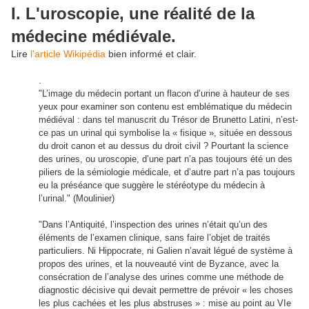
I. L'uroscopie, une réalité de la
médecine médiévale.
Lire
l'article Wikipédia
bien informé et clair.
.
"L’image du médecin portant un flacon d’urine à hauteur de ses
yeux pour examiner son contenu est emblématique du médecin
médiéval : dans tel manuscrit du Trésor de Brunetto Latini, n’est-
ce pas un urinal qui symbolise la « fisique », située en dessous
du droit canon et au dessus du droit civil ? Pourtant la science
des urines, ou uroscopie, d’une part n’a pas toujours été un des
piliers de la sémiologie médicale, et d’autre part n’a pas toujours
eu la préséance que suggère le stéréotype du médecin à
l’urinal." (Moulinier)
"Dans l’Antiquité, l’inspection des urines n’était qu’un des
éléments de l’examen clinique, sans faire l’objet de traités
particuliers. Ni Hippocrate, ni Galien n’avait légué de système à
propos des urines, et la nouveauté vint de Byzance, avec la
consécration de l’analyse des urines comme une méthode de
diagnostic décisive qui devait permettre de prévoir « les choses
les plus cachées et les plus abstruses » : mise au point au VIe