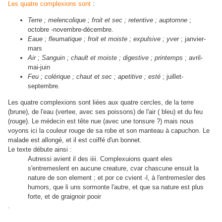
Les quatre complexions sont
:
Terre ; melencolique ; froit et sec ; retentive ; auptomne
;
octobre -novembre-décembre.
Eaue ; fleumatique ; froit et moiste ; expulsive ; yver
; janvier-
mars
Air ; Sanguin ; chault et moiste ; digestive ; printemps
; avril-
mai-juin
Feu ; colérique ; chaut et sec ; apetitive ; esté
; juillet-
septembre.
Les quatre complexions sont liées aux quatre cercles, de la terre
(brune), de l'eau (vertee, avec ses poissons) de l'air ( bleu) et du feu
(rouge). Le médecin est tête nue (avec une tonsure ?) mais nous
voyons ici la couleur rouge de sa robe et son manteau à capuchon. Le
malade est allongé, et il est coiffé d'un bonnet.
Le texte débute ainsi :
Autressi avient il des iiii. Complexuions quant eles
s'entremeslent en aucune creature, cvar chascune ensuit la
nature de son element ; et por ce cvient -l, à l'entremesler des
humors, que li uns sormonte l'autre, et que sa nature est plus
forte, et de graignoir pooir
.