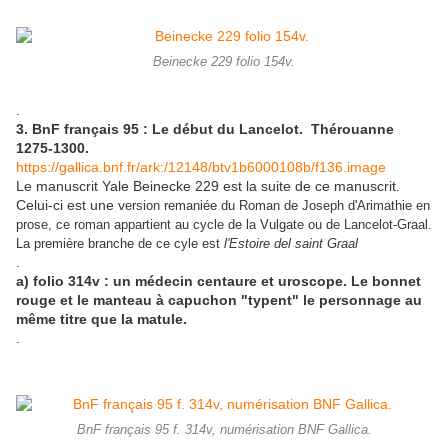
Beinecke 229 folio 154v.
.
3. BnF français 95 : Le début du Lancelot. Thérouanne
1275-1300.
https://gallica.bnf.fr/ark:/12148/btv1b6000108b/f136.image
Le manuscrit Yale Beinecke 229 est la suite de ce manuscrit.
Celui-ci est une v
ersion remaniée du Roman de Joseph d'Arimathie en
prose, ce roman appartient au cycle de la Vulgate ou de Lancelot-Graal.
La première branche de ce cyle est
l'Estoire del saint Graal
.
a) folio 314v : un médecin centaure et uroscope. Le bonnet
rouge et le manteau à capuchon "typent" le personnage au
même titre que la matule.
.
BnF français 95 f. 314v, numérisation BNF Gallica.