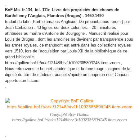
.
BnF Ms. fr.134, fol. 111r,
Livre des proprietés des choses de
Barthélemy l'Anglais, Flandres (Bruges) . 1460-1490
traduit du latin [Bartholomaeus Anglicus, De proprietatibus rerum,] par
Jean Corbichon . 43 lignes sur deux colonnes. - 20 miniatures
attribuées au maître d'Antoine de Bourgogne . Manuscrit réalisé pour
Louis de Bruges , dont les armoiries se devinent par transparence sous
les armes royales, ce manuscrit est entré dans les collections royales
vers 1510, lors de l'acquisition par Louis XII de la bibliothèque de ce
grand bibliophile.
https://gallica.bnf.fr/ark:/12148/btv1b100238580/f245.item.zoom
,
Nous retrouvons le bonnet académique et la robe rouge insignes de la
dignité du titre de médecin, auquel s'ajoute un chaperon noir. Chacun
apporte son flacon.
.
Copyright BnF Gallica
https://gallica.bnf.fr/ark:/12148/btv1b100238580/f245.item.zoom
.