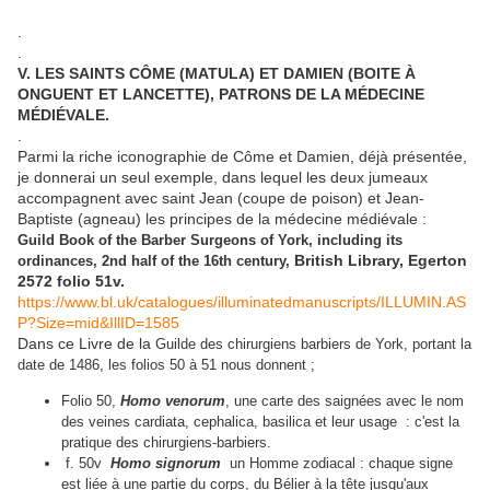
.
.
V. LES SAINTS CÔME (MATULA) ET DAMIEN (BOITE À
ONGUENT ET LANCETTE), PATRONS DE LA MÉDECINE
MÉDIÉVALE.
.
Parmi la riche iconographie de Côme et Damien, déjà présentée,
je donnerai un seul exemple, dans lequel les deux jumeaux
accompagnent avec saint Jean (coupe de poison) et Jean-
Baptiste (agneau) les principes de la médecine médiévale :
Guild Book of the Barber Surgeons of York, including its
British Library, Egerton
ordinances, 2nd half of the 16th century,
2572 folio 51v.
https://www.bl.uk/catalogues/illuminatedmanuscripts/ILLUMIN.AS
P?Size=mid&IllID=1585
Dans ce Livre de la
Guilde des chirurgiens barbiers de York, portant la
date de 1486, les folios 50 à 51 nous donnent ;
Folio 50,
Homo venorum
, une carte des saignées avec le nom
des veines cardiata, cephalica, basilica et leur usage : c'est la
pratique des chirurgiens-barbiers.
f. 50v
Homo signorum
un Homme zodiacal : chaque signe
est liée à une partie du corps, du Bélier à la tête jusqu'aux