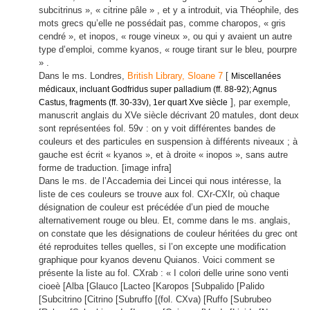
subcitrinus », « citrine pâle » , et y a introduit, via Théophile, des
mots grecs qu’elle ne possédait pas, comme charopos, « gris
cendré », et inopos, « rouge vineux », ou qui y avaient un autre
type d’emploi, comme kyanos, « rouge tirant sur le bleu, pourpre
» .
Dans le ms. Londres,
British Library, Sloane 7
[
Miscellanées
médicaux, incluant Godfridus super palladium (ff. 88-92); Agnus
]
, par exemple,
Castus, fragments (ff. 30-33v), 1er quart Xve siècle
manuscrit anglais du XVe siècle décrivant 20 matules, dont deux
sont représentées fol. 59v : on y voit différentes bandes de
couleurs et des particules en suspension à différents niveaux ; à
gauche est écrit « kyanos », et à droite « inopos », sans autre
forme de traduction. [image infra]
Dans le ms. de l’Accademia dei Lincei qui nous intéresse, la
liste de ces couleurs se trouve aux fol. CXr-CXIr, où chaque
désignation de couleur est précédée d’un pied de mouche
alternativement rouge ou bleu. Et, comme dans le ms. anglais,
on constate que les désignations de couleur héritées du grec ont
été reproduites telles quelles, si l’on excepte une modification
graphique pour kyanos devenu Quianos. Voici comment se
présente la liste au fol. CXrab : « I colori delle urine sono venti
cioeè
[Alba [Glauco [Lacteo [Karopos [Subpalido [Palido
[Subcitrino [Citrino [Subruffo [(fol. CXva) [Ruffo [Subrubeo