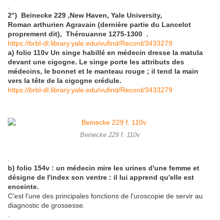
.
2°) Beinecke 229 ,New Haven, Yale University,
Roman arthurien Agravain (dernière partie du Lancelot
proprement dit), Thérouanne 1275-1300 .
https://brbl-dl.library.yale.edu/vufind/Record/3433279
a) folio 110v Un singe habillé en médecin dresse la matula
devant une cigogne. Le singe porte les attributs des
médecins, le bonnet et le manteau rouge ; il tend la main
vers la tête de la cigogne crédule.
https://brbl-dl.library.yale.edu/vufind/Record/3433279
Beinecke 229 f. 110v
.
b) folio 154v : un médecin mire les urines d'une femme et
désigne de l'index son ventre : il lui apprend qu'elle est
enceinte.
C'est l'une des principales fonctions de l'uroscopie de servir au
diagnostic de grossesse.
.