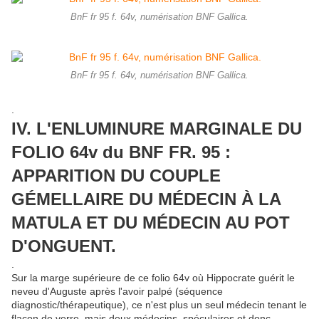
BnF fr 95 f. 64v, numérisation BNF Gallica.
BnF fr 95 f. 64v, numérisation BNF Gallica.
.
IV. L'ENLUMINURE MARGINALE DU
FOLIO 64v du BNF FR. 95 :
APPARITION DU COUPLE
GÉMELLAIRE DU MÉDECIN À LA
MATULA ET DU MÉDECIN AU POT
D'ONGUENT.
.
Sur la marge supérieure de ce folio 64v où Hippocrate guérit le
neveu d'Auguste après l'avoir palpé (séquence
diagnostic/thérapeutique), ce n'est plus un seul médecin tenant le
flacon de verre, mais deux médecins, spéculaires et donc