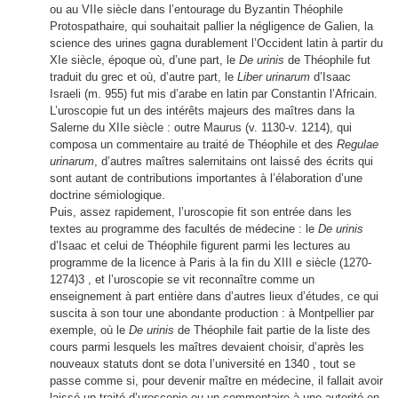
ou au VIIe siècle dans l’entourage du Byzantin Théophile
Protospathaire, qui souhaitait pallier la négligence de Galien, la
science des urines gagna durablement l’Occident latin à partir du
XIe siècle, époque où, d’une part, le
De urinis
de Théophile fut
traduit du grec et où, d’autre part, le
Liber urinarum
d’Isaac
Israeli (m. 955) fut mis d’arabe en latin par Constantin l’Africain.
L’uroscopie fut un des intérêts majeurs des maîtres dans la
Salerne du XIIe siècle : outre Maurus (v. 1130-v. 1214), qui
composa un commentaire au traité de Théophile et des
Regulae
urinarum
, d’autres maîtres salernitains ont laissé des écrits qui
sont autant de contributions importantes à l’élaboration d’une
doctrine sémiologique.
Puis, assez rapidement, l’uroscopie fit son entrée dans les
textes au programme des facultés de médecine : le
De urinis
d’Isaac et celui de Théophile figurent parmi les lectures au
programme de la licence à Paris à la fin du XIII e siècle (1270-
1274)3 , et l’uroscopie se vit reconnaître comme un
enseignement à part entière dans d’autres lieux d’études, ce qui
suscita à son tour une abondante production : à Montpellier par
exemple, où le
De urinis
de Théophile fait partie de la liste des
cours parmi lesquels les maîtres devaient choisir, d’après les
nouveaux statuts dont se dota l’université en 1340 , tout se
passe comme si, pour devenir maître en médecine, il fallait avoir
laissé un traité d’uroscopie ou un commentaire à une autorité en