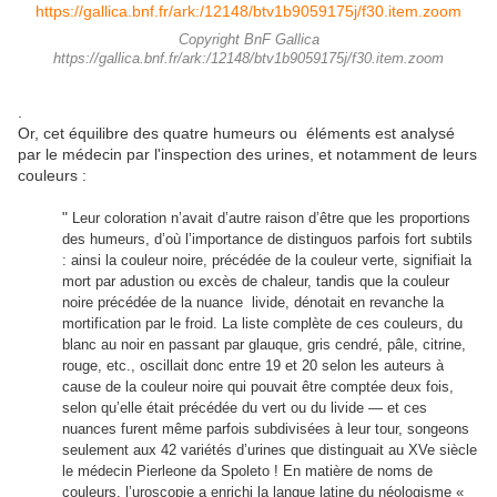
Copyright BnF Gallica
https://gallica.bnf.fr/ark:/12148/btv1b9059175j/f30.item.zoom
.
Or, cet équilibre des quatre humeurs ou éléments est analysé
par le médecin par l'inspection des urines, et notamment de leurs
couleurs :
"
Leur coloration n’avait d’autre raison d’être que les proportions
des humeurs, d’où l’importance de distinguos parfois fort subtils
: ainsi la couleur noire, précédée de la couleur verte, signifiait la
mort par adustion ou excès de chaleur, tandis que la couleur
noire précédée de la nuance livide, dénotait en revanche la
mortification par le froid. La liste complète de ces couleurs, du
blanc au noir en passant par glauque, gris cendré, pâle, citrine,
rouge, etc., oscillait donc entre 19 et 20 selon les auteurs à
cause de la couleur noire qui pouvait être comptée deux fois,
selon qu’elle était précédée du vert ou du livide — et ces
nuances furent même parfois subdivisées à leur tour, songeons
seulement aux 42 variétés d’urines que distinguait au XVe siècle
le médecin Pierleone da Spoleto ! En matière de noms de
couleurs, l’uroscopie a enrichi la langue latine du néologisme «