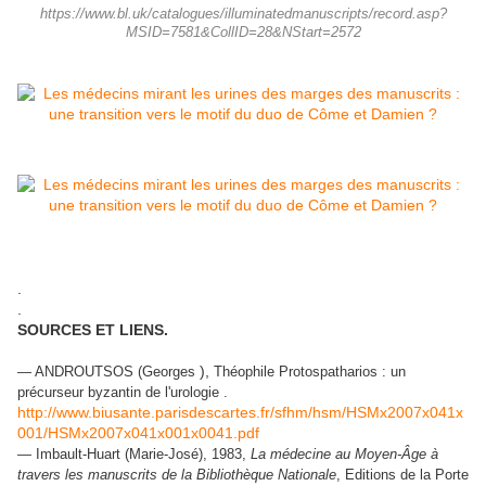
https://www.bl.uk/catalogues/illuminatedmanuscripts/record.asp?
MSID=7581&CollID=28&NStart=2572
.
.
SOURCES ET LIENS.
),
— ANDROUTSOS (
Georges
Théophile Protospatharios : un
précurseur byzantin de l'urologie .
http://www.biusante.parisdescartes.fr/sfhm/hsm/HSMx2007x041x
001/HSMx2007x041x001x0041.pdf
— Imbault-Huart (
Marie-José)
, 1983,
La médecine au Moyen-Âge à
travers les manuscrits de la Bibliothèque Nationale
, Editions de la Porte