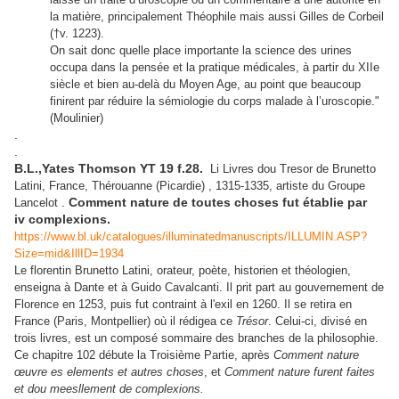
la matière, principalement Théophile mais aussi Gilles de Corbeil
(†v. 1223).
On sait donc quelle place importante la science des urines
occupa dans la pensée et la pratique médicales, à partir du XIIe
siècle et bien au-delà du Moyen Age, au point que beaucoup
finirent par réduire la sémiologie du corps malade à l’uroscopie."
(Moulinier)
.
.
B.L.,Yates Thomson YT 19 f.28.
Li Livres dou Tresor de
Brunetto
Latini,
France, Thérouanne (Picardie) , 1315-1335, artiste du Groupe
.
Comment nature de toutes choses fut établie par
Lancelot
iv complexions.
https://www.bl.uk/catalogues/illuminatedmanuscripts/ILLUMIN.ASP?
Size=mid&IllID=1934
Le florentin Brunetto Latini, orateur, poète, historien et théologien,
enseigna à Dante et à Guido Cavalcanti. Il prit part au gouvernement de
Florence en 1253, puis fut contraint à l'exil en 1260. Il se retira en
France (Paris, Montpellier) où il rédigea ce
Trésor
. Celui-ci, divisé en
trois livres, est un composé sommaire des branches de la philosophie.
Ce chapitre 102 débute la Troisième Partie, après
Comment nature
œuvre es elements et autres choses
, et
Comment nature furent faites
et dou meesllement de complexions.