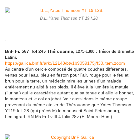
B.L.,Yates Thomson YT 19 f.28.
.
BnF Fr. 567 fol 24v Thérouanne,
1275-1300 : Trésor de Brunetto
Latini.
https://gallica.bnf.fr/ark:/12148/btv1b9059175j/f30.item.zoom
Au centre d'un cercle composé de quatre couches différentes,
vertes pour l'eau, bleu en feston pour l'air, rouge pour le feu et
brun pour la terre, un médecin mire les urines d'un malade
entièrement nu alité à ses pieds. Il élève à la lumière la matule
(l'urinal) qui le caractérise autant que sa tenue qui allie le bonnet,
le manteau et le col en jabot. Voir aussi dans le même groupe
provenant du même atelier de Thérouanne que Yates Thomson
YT19 fol. 28 (qui précède) le manuscrit Saint Petersbourg,
Leningrad RN Ms Fr f.v.III.4 folio 28v (E. Moore-Hunt).
.