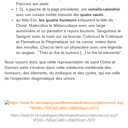
Poissons aux pieds.
f. 51, à gauche de la page précédente, une
volvelle-calendrie
r
avec son curseur mobile entourée des
quatre saints
.
au folio 51v,
les quatre humeurs
entourent la tête du
Christ. Malecolius le Mélancolique avec une large
aumônière et un pantalon à rayure bicolore, Sanguinius le
Sanguin avec la main sur sa bourse, Coloricus le Colérique
et Flematicus le Flegmatique sur sa canne, mains dans
des moufles. Chacun tient un phylactère avec une légende
en anglais : "Ther ar the iiii humors [...] to the iiii elements".
Nous voyons donc que cette représentation de saint Côme et
Damien vient s'insérer dans cette médecine médiévale des
humeurs, des éléments, du zodiaque et des cycles, qui est celle
de l'inspection diagnostique des urines.
.
.
https://www.bl.uk/catalogues/illuminatedmanuscripts/record.asp?
MSID=7581&CollID=28&NStart=2572