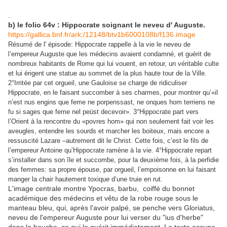
.
b) le folio 64v : Hippocrate soignant le neveu d' Auguste.
https://gallica.bnf.fr/ark:/12148/btv1b6000108b/f136.image
Résumé de l' épisode: Hippocrate rappelle à la vie le neveu de
l’empereur Auguste que les médecins avaient condamné, et guérit de
nombreux habitants de Rome qui lui vouent, en retour, un véritable culte
et lui érigent une statue au sommet de la plus haute tour de la Ville.
2°Irritée par cet orgueil, une Gauloise se charge de ridiculiser
Hippocrate, en le faisant succomber à ses charmes, pour montrer qu’«il
n’est nus engins que feme ne porpenssast, ne onques hom terriens ne
fu si sages que feme nel peüst decevoir». 3°Hippocrate part vers
l’Orient à la rencontre du «povres hom» qui non seulement fait voir les
aveugles, entendre les sourds et marcher les boiteux, mais encore a
ressuscité Lazare –autrement dit le Christ. Cette fois, c’est le fils de
l’empereur Antoine qu’Hippocrate ramène à la vie. 4°Hippocrate repart
s’installer dans son île et succombe, pour la deuxième fois, à la perfidie
des femmes: sa propre épouse, par orgueil, l’empoisonne en lui faisant
manger la chair hautement toxique d’une truie en rut.
L'image centrale montre Ypocras, barbu, coiffé du bonnet
académique des médecins et vêtu de la robe rouge sous le
manteau bleu, qui, après l'avoir palpé, se penche vers Gloriatus,
neveu de l'empereur Auguste pour lui verser du "ius d'herbe"