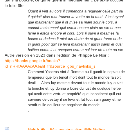
dans la bouche, ce qui le guérit immédiatement. Le texte occupe
le folio 65r :
Quant il vint au cors il comencha a regarder celle part ou
il quidoit plus rost trouver la verite de la mort. Ainsi ayant
que maintenant que il ot mise sa main sour le cors, il
connut maintenant quil estoit encore plain de vie et que
lame li estoit encore el cors. Lors li ouvri il mesmes la
bouce et dedens li mist ius derbe de si grant force et de
si grant pooir quil se leva maintenant aussi sains et qusi
haities come il ot oncques este a nul iour de toute sa vie.
Autre version en 1523 dans l'édition de Philippe Le Noir :
https://books.google.fr/books?
id=nRRfAAAAcAAJ&hl=fr&source=gbs_navlinks_s
Comment Ypocras vint à Romme ou il guarit le nepveu de
lempereur que lon tenoit mort dont tout le monde faisoit
deuil.... Alors luy mesme devant tout le monde luy ouvrit
la bouche et luy donna a boire du iust de quelque herbe
qui avoit cette vertu et propriété que incontinent quil eut
savoure de cestuy il se leva et fut tout sain guary et ne
sentit nulle doulleur ne angoisse du monde.
.