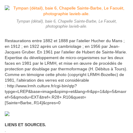
Tympan (détail), baie 6, Chapelle Sainte-Barbe, Le Faouët,
photographie lavieb-aile.
Restaurations entre 1882 et 1888 par l'atelier Hucher du Mans ;
en 1912 ; en 1922 après un cambriolage ; en 1956 par Jean-
Jacques Gruber. En 1961 par l'atelier de Hubert de Sainte-Marie.
Expertise du développement de micro-organismes sur les deux
faces en 1981 par le LRMH, et mise en œuvre de procédés de
protection par doublage par thermoformage (H. Débitus à Tours).
Comme en témoigne cette photo (copyright LRMH-Bozellec) de
1981, l'altération des verres est considérable
: http://www.lrmh.culture.fr/cgi-bin/qtp?
typge=LREP&base=image&opimp=et&lang=fr&pp=1&dp=5&maxr
ef=5&qmodu=EXT&tref=.R28+.R10&quest=
[Sainte+Barbe,.R14]&cpres=0
LIENS ET SOURCES.
.