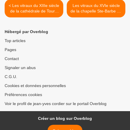
< Les vitraux du XIIIe siècle
Les vitraux du XVIe siècle
de la cathédrale de Tours.
de la chapelle Ste-Barbe du
Baie 214, légende de saint
Faouët (56) : II. la
Eustache.
Transfiguration. >
Hébergé par Overblog
Top articles
Pages
Contact
Signaler un abus
C.G.U.
Cookies et données personnelles
Préférences cookies
Voir le profil de jean-yves cordier sur le portail Overblog
Créer un blog sur Overblog