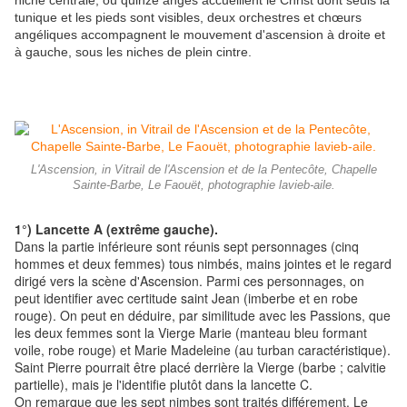
niche centrale, où quinze anges accueillent le Christ dont seuls la
tunique et les pieds sont visibles, deux orchestres et chœurs
angéliques accompagnent le mouvement d'ascension à droite et
à gauche, sous les niches de plein cintre.
L'Ascension, in Vitrail de l'Ascension et de la Pentecôte, Chapelle
Sainte-Barbe, Le Faouët, photographie lavieb-aile.
1°) Lancette A (extrême gauche).
Dans la partie inférieure sont réunis sept personnages (cinq
hommes et deux femmes) tous nimbés, mains jointes et le regard
dirigé vers la scène d'Ascension. Parmi ces personnages, on
peut identifier avec certitude saint Jean (imberbe et en robe
rouge). On peut en déduire, par similitude avec les Passions, que
les deux femmes sont la Vierge Marie (manteau bleu formant
voile, robe rouge) et Marie Madeleine (au turban caractéristique).
Saint Pierre pourrait être placé derrière la Vierge (barbe ; calvitie
partielle), mais je l'identifie plutôt dans la lancette C.
On remarque que les sept nimbes sont traités différement. Le