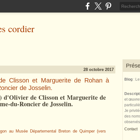
es cordier
Prése
28 octobre 2017
 de Clisson et Marguerite de Rohan à
Blog
: L
oncier de Josselin.
Descrip
 d'Olivier de Clisson et Marguerite de
et œuvres
ame-du-Roncier de Josselin.
particuli
Je privil
des noms 
observés
Contact
agon au Musée Départemental Breton de Quimper (vers