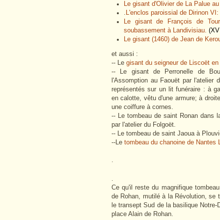
Le gisant d'Olivier de La Palue a
.
L'enclos paroissial de Dirinon VI
Le gisant de François de Tour
soubassement à Landivisiau.
(XV
Le gisant (1460) de Jean de Kerouzé
et aussi :
-- Le
gisant du seigneur de Liscoët en
-- Le gisant de Perronelle de Bout
l'Assomption au Faouët par l'atelier 
représentés sur un lit funéraire : à 
en calotte, vêtu d'une armure; à droit
une coiffure à cornes.
-- Le tombeau de saint Ronan dans la 
par l'atelier du Folgoët.
-- Le tombeau de saint Jaoua à Plouvie
--Le
tombeau du chanoine de Nantes La
.
.
Ce qu'il reste du magnifique tombeau
de Rohan, mutilé à la Révolution, se 
le transept Sud de la basilique Notre-
place Alain de Rohan.