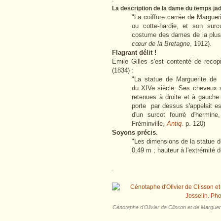
La description de la dame du temps jad
"La coiffure carrée de Margue
ou cotte-hardie, et son surc
costume des dames de la plus h
cœur de la Bretagne
, 1912).
Flagrant délit !
Emile Gilles s'est contenté de recopi
(1834) :
"La statue de Marguerite d
du XIVe siècle. Ses cheveux s
retenues à droite et à gauche 
porte par dessus s'appelait es
d'un surcot fourré d'hermin
Fréminville,
Antiq
. p. 120)
Soyons précis.
"Les dimensions de la statue de 
0,49 m ; hauteur à l'extrémité 
.
Cénotaphe d'Olivier de Clisson et de Margue