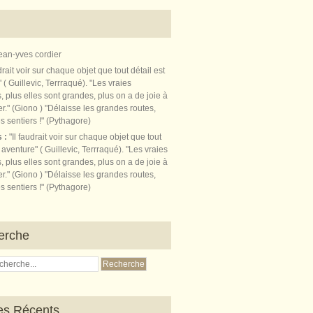
ean-yves cordier
s :
"Il faudrait voir sur chaque objet que tout
t aventure" ( Guillevic, Terrraqué). "Les vraies
, plus elles sont grandes, plus on a de joie à
r." (Giono ) "Délaisse les grandes routes,
s sentiers !" (Pythagore)
erche
les Récents