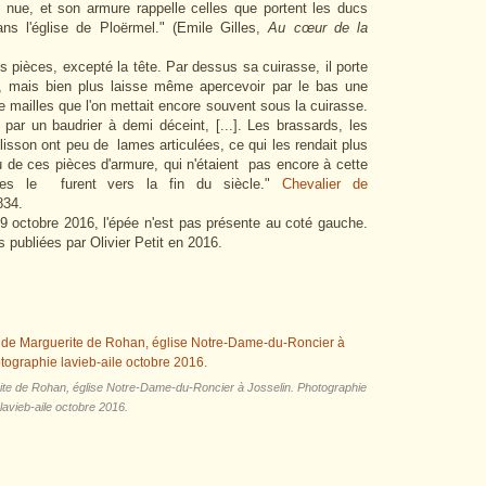
e nue, et son armure rappelle celles que portent les ducs
ans l'église de Ploërmel." (Emile Gilles,
Au cœur de la
s pièces, excepté la tête. Par dessus sa cuirasse, il porte
e, mais bien plus laisse même apercevoir par le bas une
 mailles que l'on mettait encore souvent sous la cuirasse.
ar un baudrier à demi déceint, [...]. Les brassards, les
Clisson ont peu de lames articulées, ce qui les rendait plus
eu de ces pièces d'armure, qui n'étaient pas encore à cette
lles le furent vers la fin du siècle."
Chevalier de
34.
9 octobre 2016, l'épée n'est pas présente au coté gauche.
os publiées par Olivier Petit en 2016.
rite de Rohan, église Notre-Dame-du-Roncier à Josselin. Photographie
lavieb-aile octobre 2016.