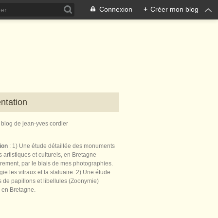
Connexion
+
Créer mon blog
ntation
e blog de jean-yves cordier
tion
: 1) Une étude détaillée des monuments
 artistiques et culturels, en Bretagne
èrement, par le biais de mes photographies.
égie les vitraux et la statuaire. 2) Une étude
de papillons et libellules (Zoonymie)
 en Bretagne.