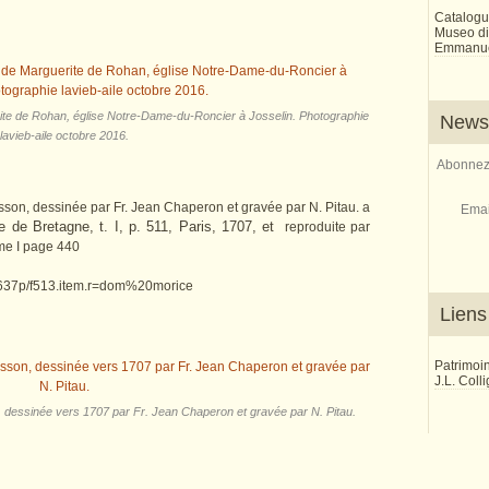
Catalogu
Museo di 
Emmanue
rite de Rohan, église Notre-Dame-du-Roncier à Josselin. Photographie
Newsl
lavieb-aile octobre 2016.
Abonnez-
sson, dessinée par Fr. Jean Chaperon et gravée par N. Pitau. a
Emai
 de Bretagne, t. I, p. 511, Paris, 1707, et
reproduite par
ome I page 440
041637p/f513.item.r=dom%20morice
Liens
Patrimoi
J.L. Coll
, dessinée vers 1707 par Fr. Jean Chaperon et gravée par N. Pitau.