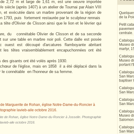
de 2,72 m et large de 1,61 m, est une o
euvre importée
siècle (après 1407) à un atelier de Tournai par Alain VIII
on, et exécutée dans un marbre provenant de la région de
Quelques
de la Po
en 1793, puis fortement restaurée par le sculpteur rennais
 tête d'Olivier de Clisson ainsi que le lion et le lévrier qui
Petit ca
pavement
centrale.
ure, du connétable Olivier de Clisson et de sa seconde
sur une table en marbre noir poli. Cette dalle est posée
Catalogu
 ouest est découpé d'arcatures flamboyante abritant
Museo di 
martyr, 1
nt les têtes vraisemblablement encapuchonnées ont été
Catalogu
Museo di
s des gisants ont été volés après 1930.
portant l'
 chœur de l'église, mais en 1858 il a été déplacé dans la
r le connétable en l'honneur de sa femme.
Catalogu
San Marco
baptiser 
Catalogu
San Marc
Catalogu
San Marc
Catalogu
Museo di 
rite de Rohan, église Notre-Dame-du-Roncier à Josselin. Photographie
Salomon
lavieb-aile octobre 2016.
Catalogu
San Marco