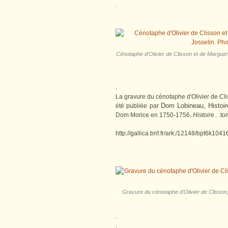
.
Cénotaphe d'Olivier de Clisson et de Margue
.
La gravure du cénotaphe d'Olivier de Cli
Dom Lobineau, Histoire
été publiée par
Dom Morice en 1750-1756,
Histoire
.. .t
http://gallica.bnf.fr/ark:/12148/bpt6k1
Gravure du cénotaphe d'Olivier de Clisson
.
.