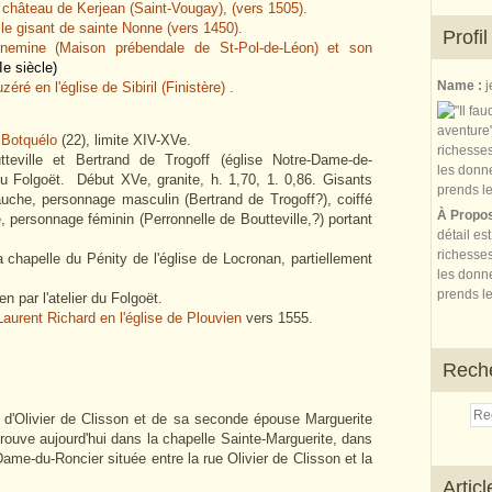
u château de Kerjean (Saint-Vougay), (vers 1505).
: le gisant de sainte Nonne (vers 1450).
Profil
nemine (Maison prébendale de St-Pol-de-Léon) et son
Ie siècle)
Name :
j
ré en l'église de Sibiril (Finistère) .
 Botquélo
(22), limite XIV-XVe.
teville et Bertrand de Trogoff (église Notre-Dame-de-
du Folgoët.
Début XVe, granite, h. 1,70, 1. 0,86. Gisants
gauche, personnage masculin (Bertrand de Trogoff?), coiffé
À Propo
e, personnage féminin (Perronnelle de Boutteville,?) portant
détail es
richesses
chapelle du Pénity de l'église de Locronan, partiellement
les donne
prends le
n par l'atelier du Folgoët.
urent Richard en l'église de Plouvien
vers 1555.
Rech
 d'Olivier de Clisson et de sa seconde épouse Marguerite
trouve aujourd'hui dans la chapelle Sainte-Marguerite, dans
Dame-du-Roncier située entre la rue Olivier de Clisson et la
Artic