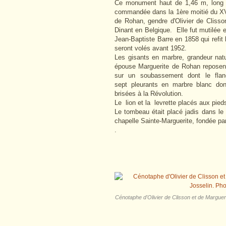
Ce monument haut de 1,46 m, long 
commandée dans la 1ère moitié du XVe 
de Rohan, gendre d'Olivier de Cliss
Dinant en Belgique. Elle fut mutilée 
Jean-Baptiste Barre en 1858 qui refit la
seront volés avant 1952.
Les gisants en marbre, grandeur nat
épouse Marguerite de Rohan reposent 
sur un soubassement dont le flanc
sept pleurants en marbre blanc do
brisées à la Révolution.
Le lion et la levrette placés aux pied
Le tombeau était placé jadis dans le
chapelle Sainte-Marguerite, fondée pa
.
Cénotaphe d'Olivier de Clisson et de Margue