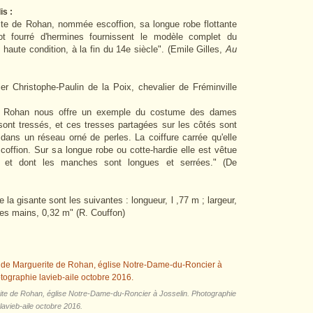
is :
rite de Rohan, nommée escoffion, sa longue robe flottante
ot fourré d'hermines fournissent le modèle complet du
aute condition, à la fin du 14e siècle". (Emile Gilles,
Au
er Christophe-Paulin de la Poix, chevalier de Fréminville
e Rohan nous offre un exemple du costume des dames
ont tressés, et ces tresses partagées sur les côtés sont
dans un réseau orné de perles. La coiffure carrée qu'elle
coffion. Sur sa longue robe ou cotte-hardie elle est vêtue
e, et dont les manches sont longues et serrées." (De
la gisante sont les suivantes : longueur, l ,77 m ; largeur,
des mains, 0,32 m" (R. Couffon)
rite de Rohan, église Notre-Dame-du-Roncier à Josselin. Photographie
lavieb-aile octobre 2016.