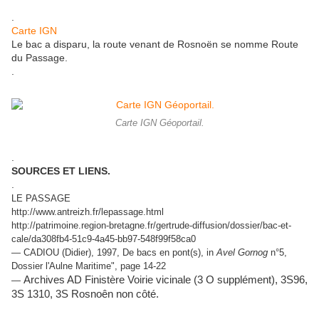
.
Carte IGN
Le bac a disparu, la route venant de Rosnoën se nomme Route
du Passage.
.
Carte IGN Géoportail.
.
SOURCES ET LIENS.
.
LE PASSAGE
http://www.antreizh.fr/lepassage.html
http://patrimoine.region-bretagne.fr/gertrude-diffusion/dossier/bac-et-
cale/da308fb4-51c9-4a45-bb97-548f99f58ca0
— CADIOU (Didier), 1997, De bacs en pont(s), in
Avel Gornog
n°5,
Dossier l'Aulne Maritime", page 14-22
Archives AD Finistère Voirie vicinale (3 O supplément), 3S96,
—
3S 1310, 3S Rosnoên non côté.