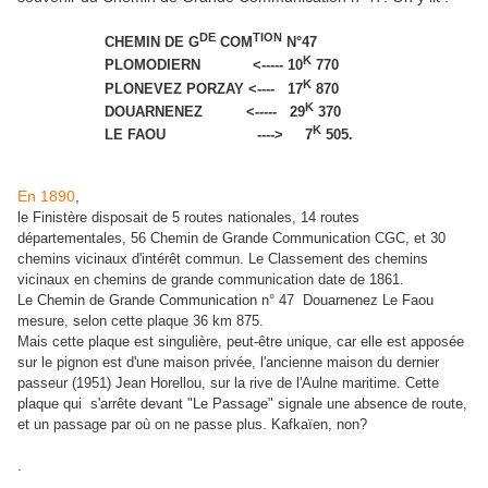
DE
TION
CHEMIN DE G
COM
N°47
K
PLOMODIERN <----- 10
770
K
PLONEVEZ PORZAY <---- 17
870
K
DOUARNENEZ <----- 29
370
K
LE FAOU ----> 7
505.
En 1890
,
le Finistère disposait de 5 routes nationales, 14 routes
départementales, 56 Chemin de Grande Communication CGC, et 30
chemins vicinaux d'intérêt commun. Le Classement des chemins
vicinaux en chemins de grande communication date de 1861.
Le Chemin de Grande Communication n° 47 Douarnenez Le Faou
mesure, selon cette plaque 36 km 875.
Mais cette plaque est singulière, peut-être unique, car elle est apposée
sur le pignon est d'une maison privée, l'ancienne maison du dernier
passeur (1951) Jean Horellou, sur la rive de l'Aulne maritime. Cette
plaque qui s'arrête devant "Le Passage" signale une absence de route,
et un passage par où on ne passe plus. Kafkaïen, non?
.