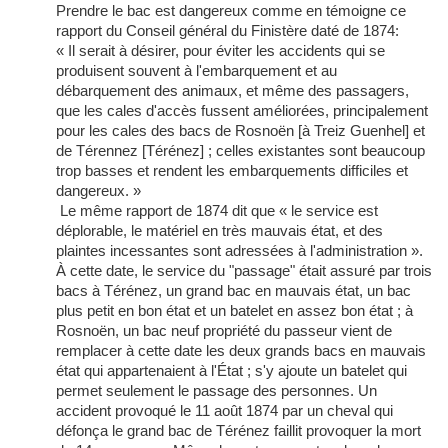
Prendre le bac est dangereux comme en témoigne ce
rapport du Conseil général du Finistère daté de 1874:
« Il serait à désirer, pour éviter les accidents qui se
produisent souvent à l'embarquement et au
débarquement des animaux, et même des passagers,
que les cales d'accès fussent améliorées, principalement
pour les cales des bacs de Rosnoën [à Treiz Guenhel] et
de Térennez [Térénez] ; celles existantes sont beaucoup
trop basses et rendent les embarquements difficiles et
dangereux. »
Le même rapport de 1874 dit que « le service est
déplorable, le matériel en très mauvais état, et des
plaintes incessantes sont adressées à l'administration ».
À cette date, le service du "passage" était assuré par trois
bacs à Térénez, un grand bac en mauvais état, un bac
plus petit en bon état et un batelet en assez bon état ; à
Rosnoën, un bac neuf propriété du passeur vient de
remplacer à cette date les deux grands bacs en mauvais
état qui appartenaient à l'État ; s'y ajoute un batelet qui
permet seulement le passage des personnes. Un
accident provoqué le 11 août 1874 par un cheval qui
défonça le grand bac de Térénez faillit provoquer la mort