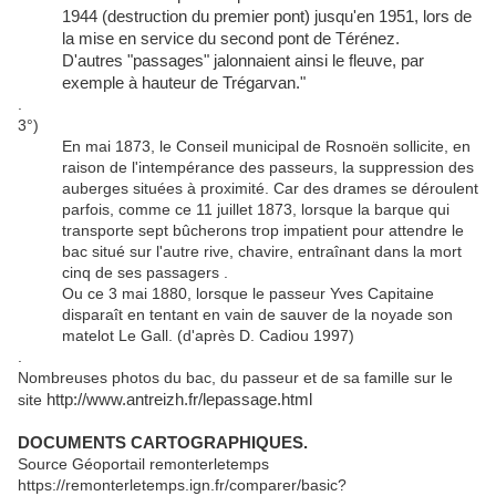
1944 (destruction du premier pont) jusqu'en 1951, lors de
la mise en service du second pont de Térénez.
D'autres "passages" jalonnaient ainsi le fleuve, par
exemple à hauteur de Trégarvan."
.
3°)
En mai 1873, le Conseil municipal de Rosnoën sollicite, en
raison de l'intempérance des passeurs, la suppression des
auberges situées à proximité. Car des drames se déroulent
parfois, comme ce 11 juillet 1873, lorsque la barque qui
transporte sept bûcherons trop impatient pour attendre le
bac situé sur l'autre rive, chavire, entraînant dans la mort
cinq de ses passagers .
Ou ce 3 mai 1880, lorsque le passeur Yves Capitaine
disparaît en tentant en vain de sauver de la noyade son
matelot Le Gall. (d'après D. Cadiou 1997)
.
Nombreuses photos du bac, du passeur et de sa famille sur le
site
http://www.antreizh.fr/lepassage.html
DOCUMENTS CARTOGRAPHIQUES.
Source Géoportail remonterletemps
https://remonterletemps.ign.fr/comparer/basic?