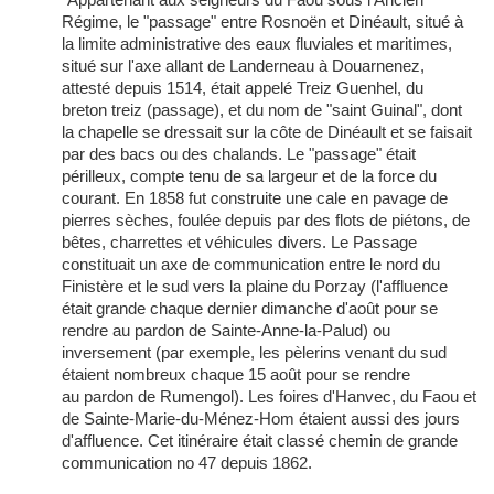
"Appartenant aux seigneurs du Faou sous l'Ancien
Régime, le "passage" entre Rosnoën et Dinéault, situé à
la limite administrative des eaux fluviales et maritimes,
situé sur l'axe allant de Landerneau à Douarnenez,
attesté depuis 1514, était appelé Treiz Guenhel, du
breton treiz (passage), et du nom de "saint Guinal", dont
la chapelle se dressait sur la côte de Dinéault et se faisait
par des bacs ou des chalands. Le "passage" était
périlleux, compte tenu de sa largeur et de la force du
courant. En 1858 fut construite une cale en pavage de
pierres sèches, foulée depuis par des flots de piétons, de
bêtes, charrettes et véhicules divers. Le Passage
constituait un axe de communication entre le nord du
Finistère et le sud vers la plaine du Porzay (l'affluence
était grande chaque dernier dimanche d'août pour se
rendre au pardon de Sainte-Anne-la-Palud) ou
inversement (par exemple, les pèlerins venant du sud
étaient nombreux chaque 15 août pour se rendre
au pardon de Rumengol). Les foires d'Hanvec, du Faou et
de Sainte-Marie-du-Ménez-Hom étaient aussi des jours
d'affluence. Cet itinéraire était classé chemin de grande
communication no 47 depuis 1862.