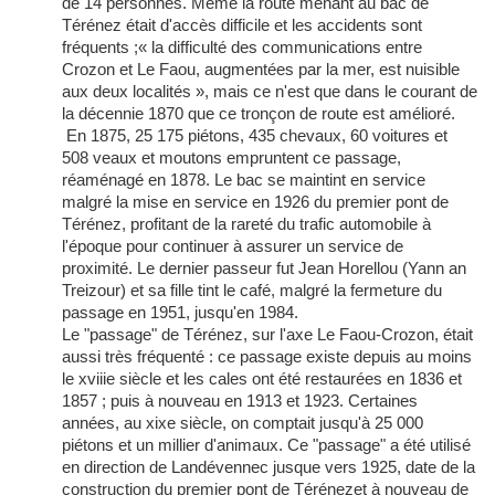
de 14 personnes. Même la route menant au bac de
Térénez était d'accès difficile et les accidents sont
fréquents ;« la difficulté des communications entre
Crozon et Le Faou, augmentées par la mer, est nuisible
aux deux localités », mais ce n'est que dans le courant de
la décennie 1870 que ce tronçon de route est amélioré.
En 1875, 25 175 piétons, 435 chevaux, 60 voitures et
508 veaux et moutons empruntent ce passage,
réaménagé en 1878. Le bac se maintint en service
malgré la mise en service en 1926 du premier pont de
Térénez, profitant de la rareté du trafic automobile à
l'époque pour continuer à assurer un service de
proximité. Le dernier passeur fut Jean Horellou (Yann an
Treizour) et sa fille tint le café, malgré la fermeture du
passage en 1951, jusqu'en 1984.
Le "passage" de Térénez, sur l'axe Le Faou-Crozon, était
aussi très fréquenté : ce passage existe depuis au moins
le xviiie siècle et les cales ont été restaurées en 1836 et
1857 ; puis à nouveau en 1913 et 1923. Certaines
années, au xixe siècle, on comptait jusqu'à 25 000
piétons et un millier d'animaux. Ce "passage" a été utilisé
en direction de Landévennec jusque vers 1925, date de la
construction du premier pont de Térénezet à nouveau de