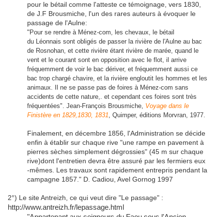
pour le bétail comme l'atteste ce témoignage, vers 1830,
de J.F Brousmiche, l'un des rares auteurs à évoquer le
passage de l'Aulne:
"
Pour se rendre à Ménez-com, les chevaux, le bétail
du Léonnais sont obligés de passer la rivière de l'Aulne au bac
de Rosnohan, et cette rivière étant rivière de marée, quand le
vent et le courant sont en opposition avec le flot, il arrive
fréquemment de voir le bac dériver, et fréquemment aussi ce
bac trop chargé chavire, et la rivière engloutit les hommes et les
animaux. Il ne se passe pas de foires à Ménez-com sans
accidents de cette nature,. et cependant ces foires sont très
fréquentées". Jean-François Brousmiche,
Voyage dans le
Finistère en 1829,1830, 1831
, Quimper, éditions Morvran, 1977.
Finalement, en décembre 1856, l'Administration se décide
enfin à établir sur chaque rive "une rampe en pavement à
pierres sèches simplement dégrossies" (45 m sur chaque
rive)dont l'entretien devra être assuré par les fermiers eux
-mêmes. Les travaux sont rapidement entrepris pendant la
campagne 1857." D. Cadiou, Avel Gornog 1997
2°) Le site Antreizh, ce qui veut dire "Le passage" :
http://www.antreizh.fr/lepassage.html