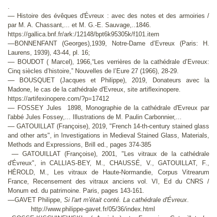
.
—
Histoire des évêques d'Évreux : avec des notes et des armoiries /
par M. A. Chassant,... et M. G.-E. Sauvage,..1846.
https://gallica.bnf.fr/ark:/12148/bpt6k95305k/f101.item
—
BONNENFANT (Georges),1939, Notre-Dame d’Evreux (Paris: H.
Laurens, 1939), 43-44, pl. 16;
—
BOUDOT ( Marcel), 1966,“Les verrières de la cathédrale d’Evreux:
Cinq siècles d’histoire,” Nouvelles de l’Eure 27 (1966), 28-29.
—
BOUSQUET (Jacques et Philippe), 2019, Donateurs avec la
Madone, le cas de la cathédrale d'Evreux, site artiflexinopere.
https://artifexinopere.com/?p=17412
—
FOSSEY Jules 1898, Monographie de la cathédrale d'Evreux par
l'abbé Jules Fossey,... Illustrations de M. Paulin Carbonnier,...
—
GATOUILLAT (Françoise), 2019, "French 14-th-century stained glass
and other arts", in Investigations in Medieval Stained Glass, Materials,
Methods and Expressions, Brill ed., pages 374-385
—
GATOUILLAT (Françoise), 2001, "Les vitraux de la cathédrale
d'Évreux", in CALLIAS-BEY, M., CHAUSSÉ, V., GATOUILLAT, F.,
HÉROLD, M., Les vitraux de Haute-Normandie, Corpus Vitrearum
France, Recensement des vitraux anciens vol. VI, Ed du CNRS /
Monum ed. du patrimoine. Paris, pages 143-161.
—
GAVET Philippe,
Si l'art m'était conté. La cathédrale d'Évreux
.
http://www.philippe-gavet.fr/05/36/index.html