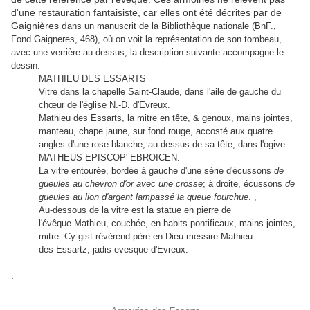
d'une restauration fantaisiste, car elles ont été décrites par de
Gaignières d
ans un manuscrit de la Bibliothèque nationale (
BnF.,
Fond Gaigneres, 468)
, où on voit la représentation de son tombeau,
avec une verrière au-dessus; la description suivante accompagne le
dessin:
MATHIEU DES ESSARTS
Vitre dans la chapelle Saint-Claude, dans l'aile de gauche du
chœur de l'église N.-D. d'Evreux.
Mathieu des Essarts, la mitre en tête, & genoux, mains jointes,
manteau, chape jaune, sur fond rouge, accosté aux quatre
angles d'une rose blanche; au-dessus de sa tête, dans l'ogive :
MATHEUS EPISCOP' EBROICEN.
La vitre entourée, bordée à gauche d'une série d'écussons
de
gueules au chevron d'or avec une crosse
; à droite, écussons
de
gueules au lion d'argent lampassé la queue fourchue
. ,
Au-dessous de la vitre est la statue en pierre de
l'évêque Mathieu, couchée, en habits pontificaux, mains jointes,
mitre. Cy gist révérend père en Dieu messire Mathieu
des Essartz, jadis evesque d'Evreux.
.