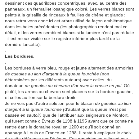
dessinant des quadrilobes concentriques, avec, au centre des
panneaux, un fermaillet losangique coloré. Les verres blancs sont
peints à la grisaille de rinceaux à feuilles de chêne et glands :
nous retrouvons donc ici cet arbre utilisé de façon emblématique
dans les baies précédentes (les photographies rendent mal ce
détail, et les verres semblent blancs si la lumière n'est pas réduite
: il est mieux visible sur le registre inférieur plus tardif de la
dernière lancette).
.
Les bordures.
.
Les bordures à verre bleu, rouge et jaune alternent des armoiries
de gueules au lion d'argent à la queue fourchée
(non
déterminées par les différents auteurs) avec celles du
donateur,
de gueules au chevron d'or avec la crosse en pal
. Où
plutôt, les armes au chevron sont placées sur la bordure gauche,
et celles au lion sur la bordure droite.
Je ne vois pas d'autre solution pour le blason
de gueules au lion
d'argent à la queue fourchée (
d'autant que la queue n'est pas
passée en sautoir)
que de l'attribuer aux seigneurs de Monfort,
qui furent comte d'Évreux de 1198 à 1195 avant que ce comté ne
rentre dans le domaine royal en 1200 et qu'il soit donné en
apanage à Louis de France en 1298. Il reste à expliquer le choix
de cette référence par l'évêque. Ces armoiries ne relèvent pas