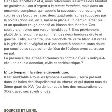
Dans les lancettes 2 et 4, nous retrouvons les armes des Monfort
de gueules au lion d'argent à la queue fourchée
, mais dans un
ensemble complexe, qui rappelle la succession de rectangles
colorés des bordures, avec deux quadrants jaunes (opposés par
la pointe) dont l'un, en 1, laisse la place à un demi-quartier bleu,
et un quadrant rouge opposé au blason des Monfort. Ces
couleurs ont-elles une valeur héraldique ? Elles proviennent
plutôt de la rencontre au sommet des deux bordures droite et
gauche. Enfin, au centre, une mandorle de verre blanc est ornée
à la grisaille d'un végétal et d'une bande à annelets, sans doute
par souci de se rapprocher de l'écu de l'évêque avec sa crosse
en pal.
La présence des armes anciennes du comté d'Évreux indique-t-
elle une double donation, civile et ecclésiastique ?
.
b) Le tympan : la vitrerie géométrique.
Il est semblable à tous les tympans examinés jusqu'à présent
dans les baies des chapelles sud du chœur, et qui datent tous du
3ème quart du XVe (ou de leur copie lors des restaurations du
XIXe), avec ses soleils ondés.
.
.
SOURCES ET LIENS.