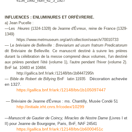
4134_1992_num_42_3_1927
INFLUENCES : ENLUMINURES ET ORFÈVRERIE.
a) Jean Pucelle :
—
Les
Heures
(1324-1328) de Jeanne d'Évreux, reine de France (1329-
1349)
https://www.metmuseum.org/art/collection/search/70010733
—
Le
bréviaire de Belleville
:
Breviarium ad usum fratrum Predicatorum
dit Bréviaire de Belleville. Ce manuscrit destiné à suivre les prières
durant la célébration de la messe comprend deux volumes, l'un destiné
aux prières pendant l'été (volume 1), l'autre pendant l'hiver (volume 2).
BnF lat. 10483 et 10484.
http://gallica.bnf.fr/ark:/12148/btv1b8447295h
Décoration achevée
—
Bible de Robert de Billying
BnF latin 11935
en 1327.
https://gallica.bnf.fr/ark:/12148/btv1b105097447
—
Bréviaire de Jeanne d'Évreux : ms. Chantilly, Musée Condé 51
http://initiale.irht.cnrs.fr/codex/10299
—
Manuscrit de Gautier de Coincy, Miracles de Nostre Dame
(Livres I et
II) pour Jeanne de Bourgogne, Paris, BnF, NAF 24541
https://gallica.bnf.fr/ark:/12148/btv1b6000451c