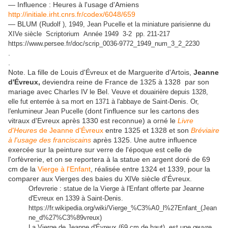
— Influence : Heures à l'usage d'Amiens
http://initiale.irht.cnrs.fr/codex/6048/659
— BLUM (
Rudolf ), 1949, Jean Pucelle et la miniature parisienne du
XIVe siècle Scriptorium Année 1949 3-2 pp. 211-217
https://www.persee.fr/doc/scrip_0036-9772_1949_num_3_2_2230
.
.
Note. La fille de Louis d'Évreux et de Marguerite d'Artois,
Jeanne
d'Évreux,
deviendra reine de France de 1325 à 1328 par son
mariage avec Charles IV le Bel. V
euve et douairière depuis 1328,
elle fut enterrée à sa mort en 1371 à
l'abbaye de Saint-Denis. Or,
(dont l'influence sur les cartons des
l'enlumineur Jean Pucelle
vitraux d'Evreux après 1330 est reconnue) a orné le
Livre
d'Heures
de Jeanne d'Évreux
entre 1325 et 1328 et son
Bréviaire
à l'usage des franciscains
après 1325. Une autre influence
exercée sur la peinture sur verre de l'époque est celle de
l'orfèvrerie, et on se reportera à la statue en argent doré de 69
cm de la
Vierge à l'Enfant
, réalisée entre 1324 et 1339, pour la
comparer aux Vierges des baies du XIVe siècle d'Évreux.
Orfevrerie : statue de la Vierge à l'Enfant offerte par Jeanne
d'Evreux en 1339 à Saint-Denis.
https://fr.wikipedia.org/wiki/Vierge_%C3%A0_l%27Enfant_(Jean
ne_d%27%C3%89vreux)
La Vierge de Jeanne d'Évreux (69 cm de haut) est une œuvre