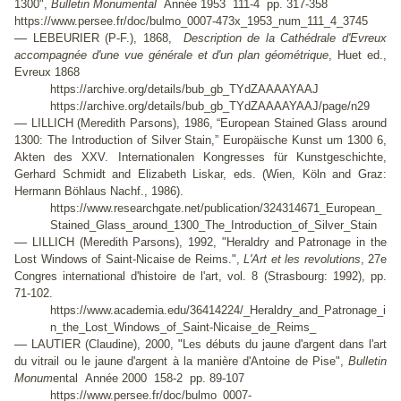
1300",
Bulletin Monumental
Année 1953 111-4 pp. 317-358
https://www.persee.fr/doc/bulmo_0007-473x_1953_num_111_4_3745
—
LEBEURIER (P-F.), 1868,
Description de la Cathédrale d'Evreux
accompagnée d'une vue générale et d'un plan géométrique
, Huet ed.,
Evreux 1868
https://archive.org/details/bub_gb_TYdZAAAAYAAJ
https://archive.org/details/bub_gb_TYdZAAAAYAAJ/page/n29
—
LILLICH (Meredith Parsons), 1986, “European Stained Glass around
1300: The Introduction of Silver Stain,” Europäische Kunst um 1300 6,
Akten des XXV. Internationalen Kongresses für Kunstgeschichte,
Gerhard Schmidt and Elizabeth Liskar, eds. (Wien, Köln and Graz:
Hermann Böhlaus Nachf., 1986).
https://www.researchgate.net/publication/324314671_European_
Stained_Glass_around_1300_The_Introduction_of_Silver_Stain
—
LILLICH (Meredith Parsons), 1992, "Heraldry and Patronage in the
Lost Windows of Saint-Nicaise de Reims.",
L'Art et les revolutions
, 27e
Congres international d'histoire de l'art, vol. 8 (Strasbourg: 1992), pp.
71-102.
https://www.academia.edu/36414224/_Heraldry_and_Patronage_i
n_the_Lost_Windows_of_Saint-Nicaise_de_Reims_
—
LAUTIER (Claudine), 2000, "Les débuts du jaune d'argent dans l'art
du vitrail ou le jaune d'argent à la manière d'Antoine de Pise",
Bulletin
Monum
ental Année 2000 158-2 pp. 89-107
https://www.persee.fr/doc/bulmo_0007-