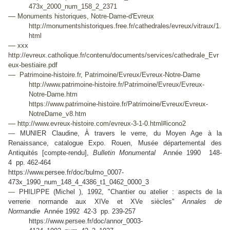
473x_2000_num_158_2_2371
—
Monuments historiques, Notre-Dame-d'Evreux
http://monumentshistoriques.free.fr/cathedrales/evreux/vitraux/1.
html
—
xxx
http://evreux.catholique.fr/contenu/documents/services/cathedrale_Evr
eux-bestiaire.pdf
—
Patrimoine-histoire.fr, Patrimoine/Evreux/Evreux-Notre-Dame
http://www.patrimoine-histoire.fr/Patrimoine/Evreux/Evreux-
Notre-Dame.htm
https://www.patrimoine-histoire.fr/Patrimoine/Evreux/Evreux-
NotreDame_v8.htm
—
http://www.evreux-histoire.com/evreux-3-1-0.html#icono2
—
MUNIER Claudine, À travers le verre, du Moyen Age à la
Renaissance, catalogue Expo. Rouen, Musée départemental des
Antiquités [compte-rendu],
Bulletin Monumental
Année 1990 148-
4 pp. 462-464
https://www.persee.fr/doc/bulmo_0007-
473x_1990_num_148_4_4386_t1_0462_0000_3
—
PHILIPPE (Michel ), 1992, "Chantier ou atelier : aspects de la
verrerie normande aux XIVe et XVe siècles"
Annales de
Normandie
Année 1992 42-3 pp. 239-257
https://www.persee.fr/doc/annor_0003-