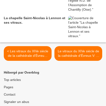
La chapelle Saint-Nicolas à Lennon et
ses vitraux.
< Les vitraux du XIVe siècle
Le vitraux du XIVe siècle de
de la cathédrale d'Évreux :
la cathédrale d'Évreux V: la
III. Les baies 22, 24 (fin
baie 23 offerte par l'évêque
XIIIe, 1300-1310) et 26
Geoffroy du Plessis vers
(v.1330).
1327. >
Hébergé par Overblog
Top articles
Pages
Contact
Signaler un abus