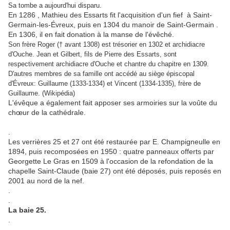
Sa tombe a aujourd'hui disparu.
En 1286 , Mathieu des Essarts fit l'acquisition d'un fief à Saint-
Germain-les-Évreux, puis en 1304 du manoir de Saint-Germain .
En 1306, il en fait donation à la manse de l'évêché.
Son frère Roger († avant 1308) est trésorier en 1302 et archidiacre
d'Ouche. Jean et Gilbert, fils de Pierre des Essarts, sont
respectivement archidiacre d'Ouche et chantre du chapitre en 1309.
D'autres membres de sa famille ont accédé au siège épiscopal
d'Évreux: Guillaume (1333-1334) et Vincent (1334-1335), frère de
Guillaume. (Wikipédia)
L'évêque a également fait apposer ses armoiries sur la voûte du
chœur de la cathédrale.
.
Les verrières 25 et 27 ont été restaurée par E. Champigneulle en
1894, puis recomposées en 1950 : quatre panneaux offerts par
Georgette Le Gras en 1509 à l'occasion de la refondation de la
chapelle Saint-Claude (baie 27) ont été déposés, puis reposés en
2001 au nord de la nef.
.
.
La baie 25.
.