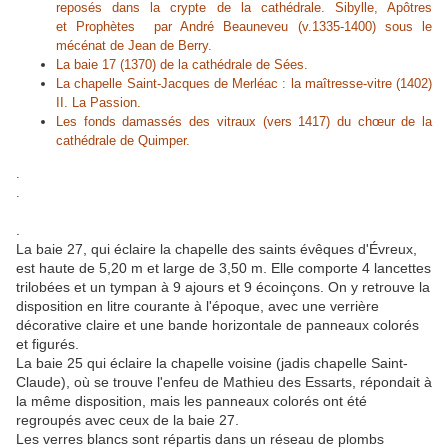
reposés dans la crypte de la cathédrale. Sibylle, Apôtres
et Prophètes par André Beauneveu (v.1335-1400) sous le
mécénat de Jean de Berry.
La baie 17 (1370) de la cathédrale de Sées.
La chapelle Saint-Jacques de Merléac : la maîtresse-vitre (1402)
II. La Passion.
Les fonds damassés des vitraux (vers 1417) du chœur de la
cathédrale de Quimper.
.
.
.
La baie 27, qui éclaire la chapelle des saints évêques d'Évreux,
est haute de 5,20 m et large de 3,50 m. Elle comporte 4 lancettes
trilobées et un tympan à 9 ajours et 9 écoinçons. On y retrouve la
disposition en litre courante à l'époque, avec une verrière
décorative claire et une bande horizontale de panneaux colorés
et figurés.
La baie 25 qui éclaire la chapelle voisine (jadis chapelle Saint-
Claude), où se trouve l'enfeu de Mathieu des Essarts, répondait à
la même disposition, mais les panneaux colorés ont été
regroupés avec ceux de la baie 27.
Les verres blancs sont répartis dans un réseau de plombs