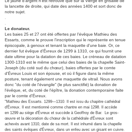
Le jaune d'argent n'est retrouvé que sur la Vierge en grisaille de
la lancette de droite, qui date des années 1400 et sort donc de
notre sujet.
.
.
Le donateur.
Les baies 25 et 27 ont été offertes par l'évêque Mathieu des
Essarts, comme le prouve l'inscription qui le représente en tenue
épiscopale, à genoux et tenant la maquette d'une baie. Or, ce
dernier fut évêque d'Évreux de 1299 à 1310, ce qui fournit une
date ultime pour la datation de ces baies. Le créneau de datation
1300-1310 est le même que celui des baies de la chapelle Saint-
Joseph (du coté sud du chœur), baies offertes par le comte
d'Évreux Louis et son épouse, et où il figure dans la même
posture, tenant également une maquette de vitrail. Nous avons
donc "du coté de l'évangile" (le plus sanctifié) la donation de
l'évêque, et, du coté de l'épître, la donation contemporaine faite
par le comte d'Évreux.
"Mathieu des Essarts. 1299—1310.
Il est issu du chapitre cathédral
d'Évreux. Il est mentionné comme chantre en mai 1298. Il accède
en 1299 au siège d'Évreux et succède à Geoffroy de Bar.
Le gros-
œuvre et la décoration du chœur de la cathédrale d'Évreux sont
achevés avant 1310, date de sa mort. Il est inhumé dans la chapelle
des saints évêques d'Évreux, dans un enfeu avec un gisant en cuivre.