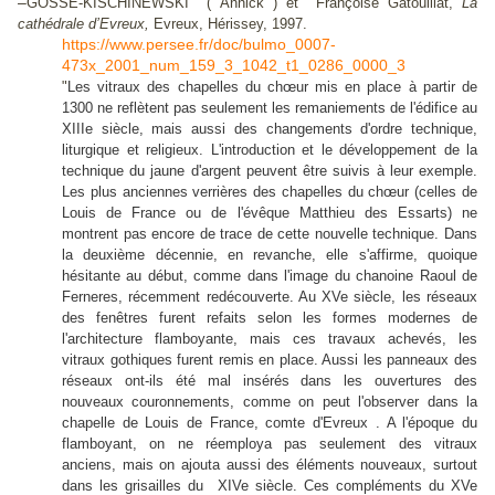
–
GOSSE-KISCHINEWSKI ( Annick ) et Françoise Gatouillat,
La
cathédrale d’Evreux,
Evreux, Hérissey, 1997.
https://www.persee.fr/doc/bulmo_0007-
473x_2001_num_159_3_1042_t1_0286_0000_3
"
Les vitraux des chapelles du chœur mis en place à partir de
1300 ne reflètent pas seulement les remaniements de l'édifice au
XIIIe siècle, mais aussi des changements d'ordre technique,
liturgique et religieux. L'introduction et le développement de la
technique du jaune d'argent peuvent être suivis à leur exemple.
Les plus anciennes verrières des chapelles du chœur (celles de
Louis de France ou de l'évêque Matthieu des Essarts) ne
montrent pas encore de trace de cette nouvelle technique. Dans
la deuxième décennie, en revanche, elle s'affirme, quoique
hésitante au début, comme dans l'image du chanoine Raoul de
Ferneres, récemment redécouverte. Au XVe siècle, les réseaux
des fenêtres furent refaits selon les formes modernes de
l'architecture flamboyante, mais ces travaux achevés, les
vitraux gothiques furent remis en place. Aussi les panneaux des
réseaux ont-ils été mal insérés dans les ouvertures des
nouveaux couronnements, comme on peut l'observer dans la
chapelle de Louis de France, comte d'Evreux . A l'époque du
flamboyant, on ne réemploya pas seulement des vitraux
anciens, mais on ajouta aussi des éléments nouveaux, surtout
dans les grisailles du XIVe siècle. Ces compléments du XVe