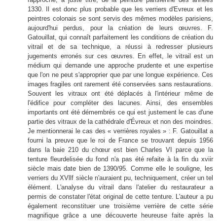
1330. Il est donc plus probable que les verriers d'Evreux et les
peintres colonais se sont servis des mêmes modèles parisiens,
aujourd'hui perdus, pour la création de leurs œuvres. F.
Gatouillat, qui connaît parfaitement les conditions de création du
vitrail et de sa technique, a réussi à redresser plusieurs
jugements erronés sur ces œuvres. En effet, le vitrail est un
médium qui demande une approche prudente et une expertise
que l'on ne peut s'approprier que par une longue expérience. Ces
images fragiles ont rarement été conservées sans restaurations.
Souvent les vitraux ont été déplacés à l'intérieur même de
l'édifice pour compléter des lacunes. Ainsi, des ensembles
importants ont été démembrés ce qui est justement le cas d'une
partie des vitraux de la cathédrale d'Évreux et non des moindres.
Je mentionnerai le cas des « verrières royales » : F. Gatouillat a
fourni la preuve que le roi de France se trouvant depuis 1956
dans la baie 210 du chœur est bien Charles VI parce que la
tenture fleurdelisée du fond n'a pas été refaite à la fin du xviir
siècle mais date bien de 1390/95. Comme elle le souligne, les
verriers du XVllf siècle n'auraient pu, techniquement, créer un tel
élément. L'analyse du vitrail dans l'atelier du restaurateur a
permis de constater l'état original de cette tenture. L'auteur a pu
également reconstituer une troisième verrière de cette série
magnifique grâce a une découverte heureuse faite après la