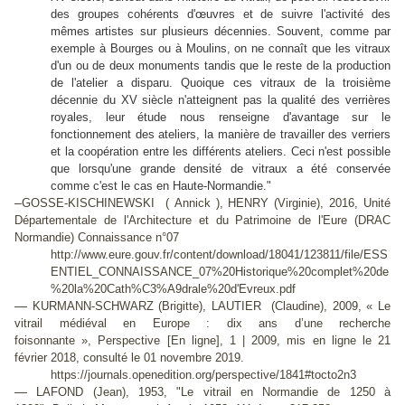
des groupes cohérents d'œuvres et de suivre l'activité des
mêmes artistes sur plusieurs décennies. Souvent, comme par
exemple à Bourges ou à Moulins, on ne connaît que les vitraux
d'un ou de deux monuments tandis que le reste de la production
de l'atelier a disparu. Quoique ces vitraux de la troisième
décennie du XV siècle n'atteignent pas la qualité des verrières
royales, leur étude nous renseigne d'avantage sur le
fonctionnement des ateliers, la manière de travailler des verriers
et la coopération entre les différents ateliers. Ceci n'est possible
que lorsqu'une grande densité de vitraux a été conservée
comme c'est le cas en Haute-Normandie."
–
GOSSE-KISCHINEWSKI ( Annick ), HENRY (Virginie), 2016, Unité
Départementale de l'Architecture et du Patrimoine de l'Eure (DRAC
Normandie) Connaissance n°07
http://www.eure.gouv.fr/content/download/18041/123811/file/ESS
ENTIEL_CONNAISSANCE_07%20Historique%20complet%20de
%20la%20Cath%C3%A9drale%20d'Evreux.pdf
—
KURMANN-SCHWARZ (Brigitte), LAUTIER (Claudine), 2009, « Le
vitrail médiéval en Europe : dix ans d’une recherche
foisonnante », Perspective [En ligne], 1 | 2009, mis en ligne le 21
février 2018, consulté le 01 novembre 2019.
https://journals.openedition.org/perspective/1841#tocto2n3
—
LAFOND (Jean), 1953, "Le vitrail en Normandie de 1250 à