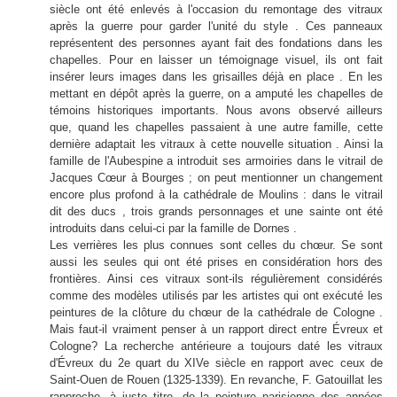
siècle ont été enlevés à l'occasion du remontage des vitraux
après la guerre pour garder l'unité du style . Ces panneaux
représentent des personnes ayant fait des fondations dans les
chapelles. Pour en laisser un témoignage visuel, ils ont fait
insérer leurs images dans les grisailles déjà en place . En les
mettant en dépôt après la guerre, on a amputé les chapelles de
témoins historiques importants. Nous avons observé ailleurs
que, quand les chapelles passaient à une autre famille, cette
dernière adaptait les vitraux à cette nouvelle situation . Ainsi la
famille de l'Aubespine a introduit ses armoiries dans le vitrail de
Jacques Cœur à Bourges ; on peut mentionner un changement
encore plus profond à la cathédrale de Moulins : dans le vitrail
dit des ducs , trois grands personnages et une sainte ont été
introduits dans celui-ci par la famille de Dornes .
Les verrières les plus connues sont celles du chœur. Se sont
aussi les seules qui ont été prises en considération hors des
frontières. Ainsi ces vitraux sont-ils régulièrement considérés
comme des modèles utilisés par les artistes qui ont exécuté les
peintures de la clôture du chœur de la cathédrale de Cologne .
Mais faut-il vraiment penser à un rapport direct entre Évreux et
Cologne? La recherche antérieure a toujours daté les vitraux
d'Évreux du 2e quart du XIVe siècle en rapport avec ceux de
Saint-Ouen de Rouen (1325-1339). En revanche, F. Gatouillat les
rapproche, à juste titre, de la peinture parisienne des années