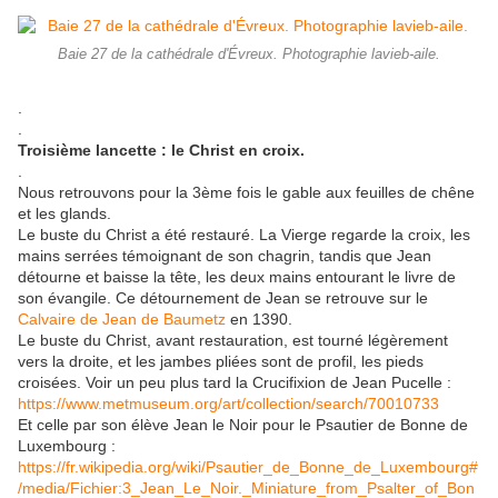
Baie 27 de la cathédrale d'Évreux. Photographie lavieb-aile.
.
.
Troisième lancette : le Christ en croix.
.
Nous retrouvons pour la 3ème fois le gable aux feuilles de chêne
et les glands.
Le buste du Christ a été restauré. La Vierge regarde la croix, les
mains serrées témoignant de son chagrin, tandis que Jean
détourne et baisse la tête, les deux mains entourant le livre de
son évangile. Ce détournement de Jean se retrouve sur le
Calvaire de Jean de Baumetz
en 1390.
Le buste du Christ, avant restauration, est tourné légèrement
vers la droite, et les jambes pliées sont de profil, les pieds
croisées. Voir un peu plus tard la Crucifixion de Jean Pucelle :
https://www.metmuseum.org/art/collection/search/70010733
Et celle par son élève Jean le Noir pour le Psautier de Bonne de
Luxembourg :
https://fr.wikipedia.org/wiki/Psautier_de_Bonne_de_Luxembourg#
/media/Fichier:3_Jean_Le_Noir._Miniature_from_Psalter_of_Bon