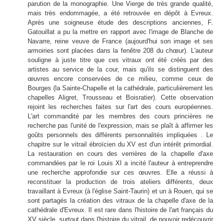
parution de la monographie. Une Vierge de très grande qualité,
mais très endommagée, a été retrouvée en dépôt à Evreux.
Après une soigneuse étude des descriptions anciennes, F.
Gatouillat a pu la mettre en rapport avec l'image de Blanche de
Navarre, reine veuve de France (aujourd'hui son image et ses
armoiries sont placées dans la fenêtre 208 du chœur). L'auteur
souligne à juste titre que ces vitraux ont été créés par des
artistes au service de la cour, mais qu'ils se distinguent des
œuvres encore conservées de ce milieu, comme ceux de
Bourges (la Sainte-Chapelle et la cathédrale, particulièrement les
chapelles Aligret, Trousseau et Boisratier). Cette observation
rejoint les recherches faites sur l'art des cours européennes.
L'art commandité par les membres des cours princières ne
recherche pas l'unité de l'expression, mais se plaît à affirmer les
goûts personnels des différents personnalités impliquées . Le
chapitre sur le vitrail ébroïcien du XV est d'un intérêt primordial.
La restauration en cours des verrières de la chapelle d'axe
commandées par le roi Louis XI a incité l'auteur à entreprendre
une recherche approfondie sur ces œuvres. Elle a réussi à
reconstituer la production de trois ateliers différents, deux
travaillant à Evreux (à l'église Saint-Taurin) et un à Rouen, qui se
sont partagés la création des vitraux de la chapelle d'axe de la
cathédrale d'Evreux. Il est rare dans l'histoire de l'art français du
XV siècle, surtout dans l'histoire du vitrail, de pouvoir redécouvrir