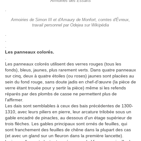
Armoiries des Essarts
.
Armoiries de Simon III et d'Amaury de Monfort, comtes d'Évreux,
travail personnel par Odejea sur Wikipédia
.
.
.
Les panneaux colorés.
.
Les panneaux colorés utilisent des verres rouges (tous les
fonds), bleus, jaunes, plus rarement verts. Dans quatre panneaux
sur cinq, deux à quatre étoiles (ou roses) jaunes sont placées au
sein du fond rouge, sans doute jadis en chef-d'œuvre (la pièce de
verre étant trouée pour y sertir la pièce) même si les refends
réparés par des plombs de casse ne permettent plus de
l'affirmer.
Les dais sont semblables à ceux des bais précédentes de 1300-
1310, avec leurs piliers en pierre, leur arcature trilobée sous un
gable encadré de pinacles, au dessous d'un étage supérieur de
trois flèches. Les gables principaux sont ornés de feuilles, qui
sont franchement des feuilles de chêne dans la plupart des cas
(et avec un gland sur un fleuron dans la première lancette).