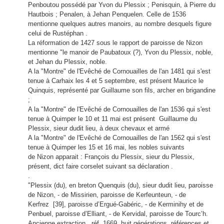
Penboutou possédé par Yvon du Plessix ; Penisquin, à Pierre du
Hautbois ; Penalen, à Jehan Penquelen.
Celle de 1536
mentionne quelques autres manoirs, au nombre desquels figure
celui de Rustéphan .
La réformation de 1427 sous le rapport de paroisse de Nizon
mentionne "le manoir de Paubatoux (?), Yvon du Plessix, noble,
et Jehan du Plessix, noble.
A la "Montre" de l'Evêché de Cornouailles de l'an 1481 qui s'est
tenue à Carhaix les 4 et 5 septembre, est présent
Maurice le
Quinquis, représenté par Guillaume son fils, archer en brigandine
;
A la "Montre" de l'Evêché de Cornouailles de l'an 1536 qui s'est
tenue à Quimper le 10 et 11 mai est présent
Guillaume du
Plessix, sieur dudit lieu, à deux chevaux et armé
A la "Montre" de l'Evêché de Cornouailles de l'an 1562 qui s'est
tenue à Quimper les 15 et 16 mai, les nobles suivants
de Nizon apparait :
François du Plessix, sieur du Plessix,
présent, dict faire corselet suivant sa déclaration .
.
"Plessix (du), en breton Quenquis (du), sieur dudit lieu, paroisse
de Nizon, - de Missirien, paroisse de Kerfeunteun, - de
Kerfrez [39], paroisse d’Ergué-Gabéric, - de Kerminihy et de
Penbuel, paroisse d’Elliant, - de Kervidal, paroisse de Tourc’h.
Ancienne extraction., réf. 1669, huit générations, références et