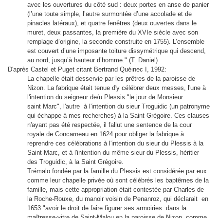
avec les ouvertures du côté sud : deux portes en anse de panier
(l’une toute simple, l’autre surmontée d’une accolade et de
pinacles latéraux), et quatre fenêtres (deux ouvertes dans le
muret, deux passantes, la première du XVIe siècle avec son
remplage d’origine, la seconde construite en 1755). L’ensemble
est couvert d’une imposante toiture dissymétrique qui descend,
au nord, jusqu’à hauteur d’homme." (T. Daniel)
D'après Castel et Puget citant Bertrand Quéinec I, 1992:
La chapelle était desservie par les prêtres de la paroisse de
Nizon. La fabrique était tenue d'y célébrer deux messes, l'une à
l'intention du seigneur de/u Plessis "le jour de Monsieur
saint Marc", l'autre à l'intention du sieur Troguidic (un patronyme
qui échappe à mes recherches) à la Saint Grégoire. Ces clauses
n'ayant pas été respectée, il fallut une sentence de la cour
royale de Concarneau en 1624 pour obliger la fabrique à
reprendre ces célébrations à l'intention du sieur du Plessis à la
Saint-Marc, et à l'intention du même sieur du Plessis, héritier
des Troguidic, à la Saint Grégoire.
Trémalo fondée par la famille du Plessis est considérée par eux
comme leur chapelle privée où sont célébrés les baptêmes de la
famille, mais cette appropriation était contestée par Charles de
la Roche-Rouxe, du manoir voisin de Penanroz, qui déclarait en
1653 "avoir le droit de faire figurer ses armoiries dans la
maîtresse-vitre de Saint-Malou en la paroisse de Nizon, comme