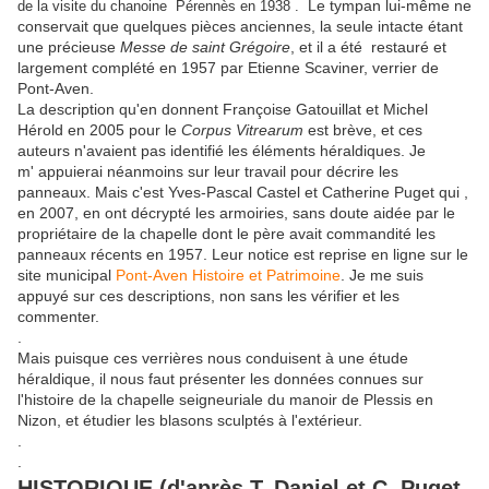
Le tympan lui-même ne
de la visite du chanoine Pérennès en 1938 .
conservait que quelques pièces anciennes, la seule intacte étant
une précieuse
Messe de saint Grégoire
, et il a été restauré et
largement complété en 1957 par Etienne Scaviner, verrier de
Pont-Aven.
La description qu'en donnent Françoise Gatouillat et Michel
Hérold en 2005 pour le
Corpus Vitrearum
est brève, et ces
auteurs n'avaient pas identifié les éléments héraldiques. Je
m' appuierai néanmoins sur leur travail pour décrire les
panneaux. Mais c'est Yves-Pascal Castel et Catherine Puget qui ,
en 2007, en ont décrypté les armoiries, sans doute aidée par le
propriétaire de la chapelle dont le père avait commandité les
panneaux récents en 1957. Leur notice est reprise en ligne sur le
site municipal
Pont-Aven Histoire et Patrimoine
. Je me suis
appuyé sur ces descriptions, non sans les vérifier et les
commenter.
.
Mais puisque ces verrières nous conduisent à une étude
héraldique, il nous faut présenter les données connues sur
l'histoire de la chapelle seigneuriale du manoir de Plessis en
Nizon, et étudier les blasons sculptés à l'extérieur.
.
.
HISTORIQUE (d'après T. Daniel et C. Puget,