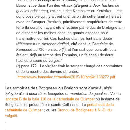
blason situé dans l’un des vitraux (
d’argent à deux haches de
gueules adossées
), est celui des Keransker ou Kerasker. Il est
donc possible qu’il y ait eut une fusion de cette famille Hersart
avec les Ansquer (Ansker), primitivement propriétaires de cette
terre (la donation ayant été effectuée par le duc de Bretagne afin
de disperser les moines dans les grands espaces pour
transmettre leur foi. Ces haches d’armes font sans doute
référence à un
Anscher virgiferi
, cité dans le
Cartulaire de
Kemperlé
au XIème siècle (*), et l’on sait que leurs attributs
étaient, déjà au temps des Romains, un faisceau de deux
haches entouré de verges."
(*) page 172. Le virgifer était le sergent chargé des contraintes
et de la recette des devoirs et rentes.
https://www.bannalec.fr/medias/2015/10/bpt6k1138272.pdf
.
Les armoiries des Botigneau ou Botigno sont
d'azur à l'aigle
éployée d'or à deux têtes becquées et membrées de gueules
. Voir la
lancette B de la baie 110 de la cathédrale de Quimper
où la dame de
Botigneau est présenté par sainte Catherine ; Le
portail sud de la
cathédrale de Quimper
; ou les
Dronou de Bodigneau à N.-D. du
Folgoët
.
.
.