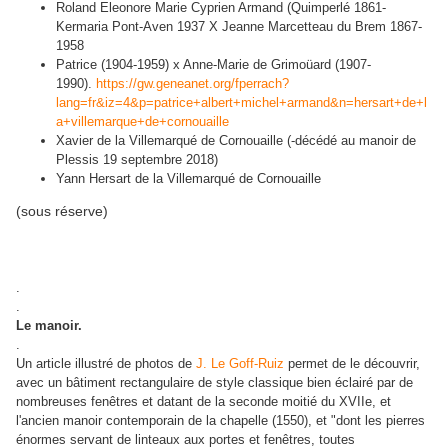
Roland Eleonore Marie Cyprien Armand (Quimperlé 1861-
Kermaria Pont-Aven 1937 X Jeanne Marcetteau du Brem 1867-
1958
Patrice (1904-1959) x Anne-Marie de Grimoüard (1907-
1990).
https://gw.geneanet.org/fperrach?
lang=fr&iz=4&p=patrice+albert+michel+armand&n=hersart+de+l
a+villemarque+de+cornouaille
Xavier de la Villemarqué de Cornouaille (-décédé au manoir de
Plessis 19 septembre 2018)
Yann Hersart de la Villemarqué de Cornouaille
(sous réserve)
.
.
Le manoir.
.
Un article illustré de photos de
J. Le Goff-Ruiz
permet de le découvrir,
avec un bâtiment rectangulaire de style classique bien éclairé par de
nombreuses fenêtres et datant de la seconde moitié du XVIIe, et
l'ancien manoir contemporain de la chapelle (1550), et "dont les pierres
énormes servant de linteaux aux portes et fenêtres, toutes