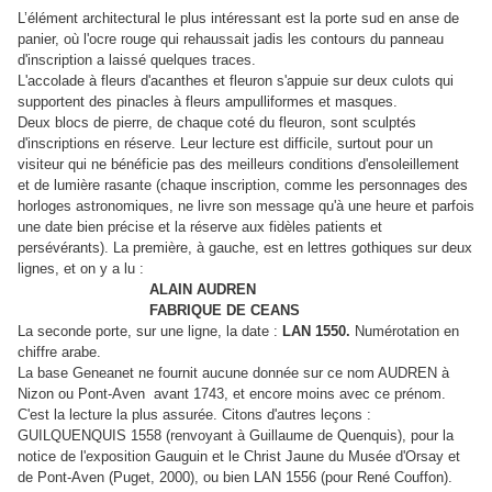
L’élément architectural le plus intéressant est la porte sud en anse de
panier, où l'ocre rouge qui rehaussait jadis les contours du panneau
d'inscription a laissé quelques traces.
L'accolade à fleurs d'acanthes et fleuron s'appuie sur deux culots qui
supportent des pinacles à fleurs ampulliformes et masques.
Deux blocs de pierre, de chaque coté du fleuron, sont sculptés
d'inscriptions en réserve. Leur lecture est difficile, surtout pour un
visiteur qui ne bénéficie pas des meilleurs conditions d'ensoleillement
et de lumière rasante (chaque inscription, comme les personnages des
horloges astronomiques, ne livre son message qu'à une heure et parfois
une date bien précise et la réserve aux fidèles patients et
persévérants). La première, à gauche, est en lettres gothiques sur deux
lignes, et on y a lu :
ALAIN AUDREN
FABRIQUE DE CEANS
La seconde porte, sur une ligne, la date :
LAN 1550.
Numérotation en
chiffre arabe.
La base Geneanet ne fournit aucune donnée sur ce nom AUDREN à
Nizon ou Pont-Aven avant 1743, et encore moins avec ce prénom.
C'est la lecture la plus assurée. Citons d'autres leçons :
GUILQUENQUIS 1558 (renvoyant à Guillaume de Quenquis), pour la
notice de l'exposition Gauguin et le Christ Jaune du Musée d'Orsay et
de Pont-Aven (Puget, 2000), ou bien LAN 1556 (pour René Couffon).