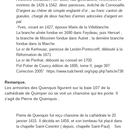
montres de 1426 à 1562. dites paroisses, évêché de Cornouaille.
D’argent au chêne de sinople englanté d’or ; au franc canton de
gueules, chargé de deux haches d’armes adossées d’argent en
pal.
-Yves, vivant en 1427, épouse Marie de la Villeblanche.
La branche aînée fondue en 1690 dans Feydeau, puis Hersart ;
la branche de Missirien fondue dans Autret ; la dernière branche
fondue dans la Marche.
Le sr de Kerhouaz, paroisse de Lesbin-Pontscorff, débouté à la
Réformation de 1671.
Le sr de Penfrat, débouté au conseil en 1700.
Pol Potier de Courcy édition de 1895, tome II, page 397.
Correction 2005"
https://www.tudchentil.org/spip.php?article738
Remarque.
Les armoiries des Quenquis figurent sur la baie 107 de la
cathédrale de Quimper où se voit un chanoine qui les porte. Il
s'agit de Pierre de Quenquis :
Pierre de Quenquis fut reçu chanoine de la cathédrale le 20
janvier 1415. Il décéda en 1459, et son tombeau fut placé dans
la chapelle Saint-Corentin ( depuis, chapelle Saint-Paul). Ses