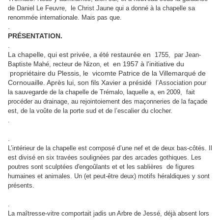
de Daniel Le Feuvre, le Christ Jaune qui a donné à la chapelle sa
renommée internationale. Mais pas que.
.
PRÉSENTATION.
.
La chapelle, qui est privée, a été restaurée en
1755, par Jean-
en 1957 à l'initiative du
Baptiste Mahé, recteur de Nizon, et
propriétaire du Plessis, le vicomte Patrice de la Villemarqué de
Cornouaille. Après lui, son fils Xavier a présidé
l’Association pour
la sauvegarde de la chapelle de Trémalo, laquelle a, en 2009, fait
procéder au drainage, au rejointoiement des maçonneries de la façade
est, de la voûte de la porte sud et de l’escalier du clocher.
.
.
L’intérieur de la chapelle est composé d’une nef et de deux bas-côtés. Il
est divisé en six travées soulignées par des arcades gothiques. Les
poutres sont sculptées d'engoûlants et et les sablières de figures
humaines et animales. Un (et peut-être deux) motifs héraldiques y sont
présents.
.
La maîtresse-vitre comportait jadis un Arbre de Jessé, déjà absent lors