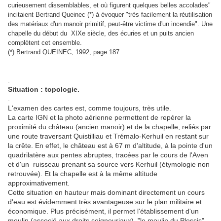
curieusement dissemblables, et où figurent quelques belles accolades"
incitaient Bertrand Queinec (*) à évoquer "très facilement la réutilisation
des matériaux d'un manoir primitif, peut-être victime d'un incendie". Une
chapelle du début du XIXe siècle, des écuries et un puits ancien
complètent cet ensemble.
(*) Bertrand QUEINEC, 1992, page 187
.
Situation : topologie.
.
L'examen des cartes est, comme toujours, très utile.
La carte IGN et la photo aérienne permettent de repérer la
proximité du château (ancien manoir) et de la chapelle, reliés par
une route traversant Quistilliau et Trémalo-Kerhuil en restant sur
la crête. En effet, le château est à 67 m d'altitude, à la pointe d'un
quadrilatère aux pentes abruptes, tracées par le cours de l'Aven
et d'un ruisseau prenant sa source vers Kerhuil (étymologie non
retrouvée). Et la chapelle est à la même altitude
approximativement.
Cette situation en hauteur mais dominant directement un cours
d'eau est évidemment très avantageuse sur le plan militaire et
économique. Plus précisément, il permet l'établissement d'un
moulin (associé aux droits seigneuriaux), "le moulin du Plessis",