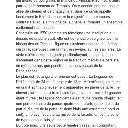
qui monte du bourg vers le manoir du Plessis-Nizon et, d’autre
part, vers le hameau de Trémalo. On y accède par une longue
allée de chênes et de châtaigniers, dans ce qu’on appelle
localement le Bois d’amour, et la majesté de ce parcours
contraste avec la simplicité de la chapelle, formant un ensemble
réellement harmonieux.
Construite en 1550 (comme en témoigne une inscription au-
dessus de la porte sud), elle est de fondation seigneuriale : le
blason des du Plessis figure en plusieurs endroits de l’édifice :
sur la façade ouest, sur la maîtresse-vitre, sur les sablières. Le
style relève encore du gothique flamboyant, ce qui n’a rien
d’étonnant dans cette région où la tradition médiévale persiste
en même temps que pénètrent les nouveautés de la
Renaissance.
Le plan est rectangulaire, orienté est-ouest. La longueur de
l’édifice est de 24 m, la largeur de 13 m. À l’extérieur, les murs
en granit sont soigneusement appareillés en pierre de taille ; le
chevet plat comporte trois baies flamboyantes, celle de gauche
étant murée ; la façade occidentale est d’une grande simplicité :
une porte en anse de panier, quatre contreforts (deux droits de
part et d’autre de la porte, et deux biais aux extrémités nord et
sud), un blason sculpté au milieu de la façade, un petit clocher
de type cornouaillais, à une seule cloche.
Du côté nord, une seule petite fenêtre passante, contrastant