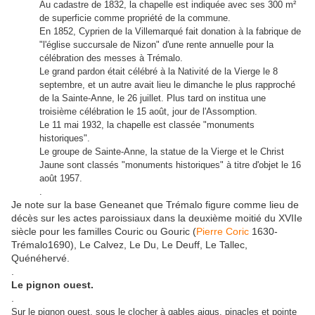
Au cadastre de 1832, la chapelle est indiquée avec ses 300 m²
de superficie comme propriété de la commune.
En 1852, Cyprien de la Villemarqué fait donation à la fabrique de
"l'église succursale de Nizon" d'une rente annuelle pour la
célébration des messes à Trémalo.
Le grand pardon était célébré à la Nativité de la Vierge le 8
septembre, et un autre avait lieu le dimanche le plus rapproché
de la Sainte-Anne, le 26 juillet. Plus tard on institua une
troisième célébration le 15 août, jour de l'Assomption.
Le 11 mai 1932, la chapelle est classée "monuments
historiques".
Le groupe de Sainte-Anne, la statue de la Vierge et le Christ
Jaune sont classés "monuments historiques" à titre d'objet le 16
août 1957.
.
Je note sur la base Geneanet que Trémalo figure comme lieu de
décès sur les actes paroissiaux dans la deuxième moitié du XVIIe
siècle pour les familles Couric ou Gouric (
Pierre Coric
1630-
Trémalo1690), Le Calvez, Le Du, Le Deuff, Le Tallec,
Quénéhervé.
.
Le pignon ouest.
.
Sur le pignon ouest, sous le clocher à gables aigus, pinacles et pointe