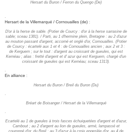
Hersart du Buron / Ferron du Quengo (De)
.
Hersart de la Villemarqué / Cornouailles (de) :
D'or à la herse de sable. (Potier de Courcy : d'or à la herse sarrasine de
sable; sceau 1381). / Parti, au 1 d'hermine plein, Bretagne : au 2 d'azur
au mouton passant d'argent, accorné et onglé d'or, Cornouailles. (Potier
de Courcy : écartelé aux 1 et 4 : de Cornouailles ancien ; aux 2 et 3 :
de Kerguern ; sur le tout : d'argent au croissant de gueules, qui est
Kernéau ; alias : fretté d'argent et d' azur qui est Kerguern, chargé d'un
croissant de gueules qui est Kernéau; sceau 1313).
.
En alliance :
Hersart du Buron / Breil du Buron (Du)
.
Bréart de Boisanger / Hersart de la Villemarqué
.
Ecartelé au 1 de gueules à trois fasces échuiquetées d'argent et d'azur,
Cambout ; au 2 d'argent au lion de gueules, armé, lampassé et
couronné d'or, du Breil ; au 3 d'azur à la croix engeslée d'or, au 4 de