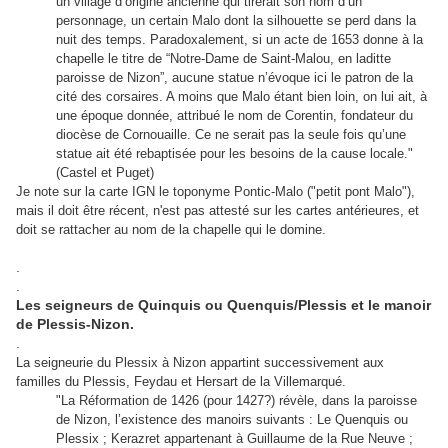
un village d’origine ancienne qui tirerait son nom d’un
personnage, un certain Malo dont la silhouette se perd dans la
nuit des temps. Paradoxalement, si un acte de 1653 donne à la
chapelle le titre de “Notre-Dame de Saint-Malou, en laditte
paroisse de Nizon”, aucune statue n’évoque ici le patron de la
cité des corsaires. A moins que Malo étant bien loin, on lui ait, à
une époque donnée, attribué le nom de Corentin, fondateur du
diocèse de Cornouaille. Ce ne serait pas la seule fois qu’une
statue ait été rebaptisée pour les besoins de la cause locale."
(Castel et Puget)
Je note sur la carte IGN le toponyme Pontic-Malo ("petit pont Malo"),
mais il doit être récent, n'est pas attesté sur les cartes antérieures, et
doit se rattacher au nom de la chapelle qui le domine.
.
.
Les seigneurs de Quinquis ou Quenquis/Plessis et le manoir
de Plessis-Nizon.
.
La seigneurie du Plessix à Nizon appartint successivement aux
familles du Plessis, Feydau et Hersart de la Villemarqué.
"La Réformation de 1426 (pour 1427?) révèle, dans la paroisse
de Nizon, l’existence des manoirs suivants : Le Quenquis ou
Plessix ; Kerazret appartenant à Guillaume de la Rue Neuve ;