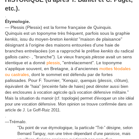
etc.).
.
Étymologie.
— Plessis (Plessix) est la forme française de Quinquis.
Quinquis est un toponyme très fréquent, parfois sous la graphie
kenkis
, issu du moyen-breton
kenkist
"maison de plaisance"
désignant à l'origine des maisons entourées d'une haie de
branches entrelacées (on a rapproché le préfixe
kenkis
du radical
gallois
cainc-
, "branche"). Le vieux français
plesse
avait un sens
identique et a donné
plessis
, "entrelacement". Le toponyme
s'applique souvent, en Bretagne, à d'anciennes
mottes féodales
ou castrales
, dont le sommet est défendu par de fortes
palissades. Pour F. Tournier, "
Kenquiz, quenquis (plessis, clôture),
équivalent de "haia" (enceinte faite de haies) peut dénoter aussi bien
des enclosures à vocation agricole qu'à vocation défensive militaire."
Mais la situation du manoir (cf. topologie) permet d'évoquer un site idéal
pour une vocation défensive. Mon opinion se trouve confirmée dans un
article de J. Le Goff-Ruiz 2011.
.
—Trémalo.
"Du point de vue étymologique, la particule “Tré-” désigne, selon
Bernard Tanguy, non une trève dépendant d’une paroisse, mais