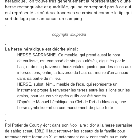
héraldique, on trouve très généralement la représentation d'une
herse rectangulaire et quadrillée, qui ne correspond pas à ce qui
est représenté ici où deux traverses se croisent comme le tipi qui
sert de logo pour annoncer un camping.
.
copyright wikipedia
.
La herse héraldique est décrite ainsi :
HERSE SARRASINE. Ce meuble, qui prend aussi le nom
de coulisse, est composé de six pals alésés, aiguisés par le
bas, et de cinq traverses horizontales, jointes par des clous aux
intersections, enfin, la traverse du haut est munie d'un anneau
dans sa partie du milieu.
HERSE, subst. fém., meuble de l'écu, qui représente un
instrument propre à renverser les terres entre les sillons sur les
grains, pour les couvrir après qu'ils ont été semés.
D'après le Manuel héraldique ou Clef de l'art du blason », une
herse symboliserait un commandement de place forte.
.
.
Pol Potier de Courcy écrit dans son Nobiliaire : d'or à la herse sarrasine
de sable; sceau 1381).Il faut retrouver les sceaux de la famille pour
retrouver cette forme en X, et notamment ceux conservés au musée