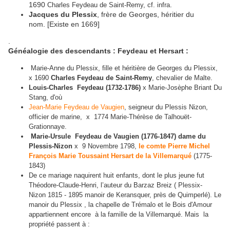
1690
.
Charles Feydeau de Saint-Remy, cf. infra
Jacques du Plessix
, frère de Georges, héritier du
nom. [Existe en 1669]
.
Généalogie des descendants : Feydeau et Hersart :
Marie-Anne du Plessix, fille et héritière de Georges du Plessix,
x 1690
Charles Feydeau de Saint-Remy
, chevalier de Malte.
Louis-Charles Feydeau (1732-1786)
x Marie-Josèphe Briant Du
Stang, d'où
Jean-Marie Feydeau de Vaugien
, seigneur du Plessis Nizon,
officier de marine, x 1774 Marie-Thérèse de Talhouët-
Grationnaye.
Marie-Ursule Feydeau de Vaugien (1776-1847) dame du
Plessis-Nizon
x 9 Novembre 1798,
le comte Pierre Michel
François Marie Toussaint Hersart de la Villemarqué
(1775-
1843)
De ce mariage naquirent huit enfants, dont le plus jeune fut
Théodore-Claude-Henri, l’auteur du Barzaz Breiz ( Plessix-
Nizon 1815 - 1895 manoir de Keransquer, près de Quimperlé). Le
manoir du Plessix , la chapelle de Trémalo et le Bois d'Amour
appartiennent encore à la famille de la Villemarqué. Mais la
propriété passent à :