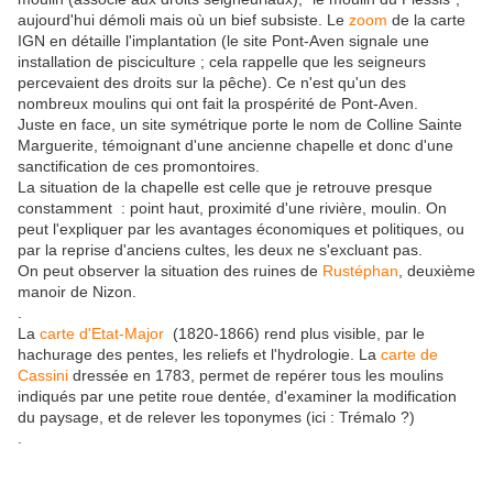
aujourd'hui démoli mais où un bief subsiste. Le
zoom
de la carte
IGN en détaille l'implantation (le site Pont-Aven signale une
installation de pisciculture ; cela rappelle que les seigneurs
percevaient des droits sur la pêche). Ce n'est qu'un des
nombreux moulins qui ont fait la prospérité de Pont-Aven.
Juste en face, un site symétrique porte le nom de Colline Sainte
Marguerite, témoignant d'une ancienne chapelle et donc d'une
sanctification de ces promontoires.
La situation de la chapelle est celle que je retrouve presque
constamment : point haut, proximité d'une rivière, moulin. On
peut l'expliquer par les avantages économiques et politiques, ou
par la reprise d'anciens cultes, les deux ne s'excluant pas.
On peut observer la situation des ruines de
Rustéphan
, deuxième
manoir de Nizon.
.
La
carte d'Etat-Major
(1820-1866) rend plus visible, par le
hachurage des pentes, les reliefs et l'hydrologie. La
carte de
Cassini
dressée en 1783, permet de repérer tous les moulins
indiqués par une petite roue dentée, d'examiner la modification
du paysage, et de relever les toponymes (ici : Trémalo ?)
.