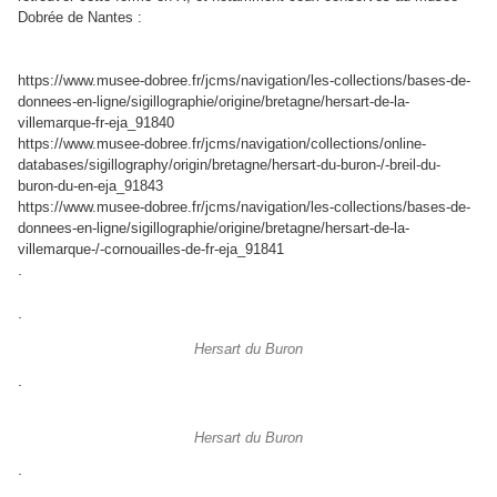
Dobrée de Nantes :
https://www.musee-dobree.fr/jcms/navigation/les-collections/bases-de-
donnees-en-ligne/sigillographie/origine/bretagne/hersart-de-la-
villemarque-fr-eja_91840
https://www.musee-dobree.fr/jcms/navigation/collections/online-
databases/sigillography/origin/bretagne/hersart-du-buron-/-breil-du-
buron-du-en-eja_91843
https://www.musee-dobree.fr/jcms/navigation/les-collections/bases-de-
donnees-en-ligne/sigillographie/origine/bretagne/hersart-de-la-
villemarque-/-cornouailles-de-fr-eja_91841
.
.
Hersart du Buron
.
Hersart du Buron
.