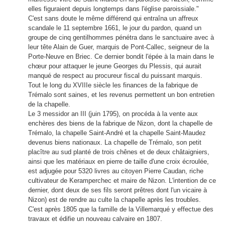
elles figuraient depuis longtemps dans l'église paroissiale."
C'est sans doute le même différend qui entraîna un affreux
scandale le 11 septembre 1661, le jour du pardon, quand un
groupe de cinq gentilhommes pénétra dans le sanctuaire avec à
leur tête Alain de Guer, marquis de Pont-Callec, seigneur de la
Porte-Neuve en Briec. Ce dernier bondit l'épée à la main dans le
chœur pour attaquer le jeune Georges du Plessis, qui aurait
manqué de respect au procureur fiscal du puissant marquis.
Tout le long du XVIIIe siècle les finances de la fabrique de
Trémalo sont saines, et les revenus permettent un bon entretien
de la chapelle.
Le 3 messidor an III (juin 1795), on procéda à la vente aux
enchères des biens de la fabrique de Nizon, dont la chapelle de
Trémalo, la chapelle Saint-André et la chapelle Saint-Maudez
devenus biens nationaux. La chapelle de Trémalo, son petit
placître au sud planté de trois chênes et de deux châtaigniers,
ainsi que les matériaux en pierre de taille d'une croix écroulée,
est adjugée pour 5320 livres au citoyen Pierre Caudan, riche
cultivateur de Keramperchec et maire de Nizon. L'intention de ce
dernier, dont deux de ses fils seront prêtres dont l'un vicaire à
Nizon) est de rendre au culte la chapelle après les troubles.
C'est après 1805 que la famille de la Villemarqué y effectue des
travaux et édifie un nouveau calvaire en 1807.