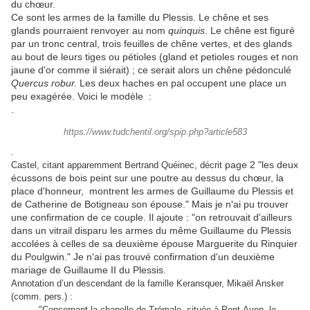
du chœur.
Ce sont les armes de la famille du Plessis. Le chêne et ses
glands pourraient renvoyer au nom
quinquis
. Le chêne est figuré
par un tronc central, trois feuilles de chêne vertes, et des glands
au bout de leurs tiges ou pétioles (gland et petioles rouges et non
jaune d'or comme il siérait) ; ce serait alors un chêne pédonculé
Quercus robur.
Les deux haches en pal occupent une place un
peu exagérée. Voici le modèle :
.
https://www.tudchentil.org/spip.php?article583
.
page 2 "les deux
Castel, citant apparemment Bertrand Quéinec, décrit
écussons de bois peint sur une poutre au dessus du chœur, la
place d'honneur, montrent les armes de Guillaume du Plessis et
de Catherine de Botigneau son épouse." Mais je n'ai pu trouver
une confirmation de ce couple. Il ajoute : "on retrouvait d'ailleurs
dans un vitrail disparu les armes du même Guillaume du Plessis
accolées à celles de sa deuxième épouse Marguerite du Rinquier
du Poulgwin." Je n'ai pas trouvé confirmation d'un deuxième
mariage de Guillaume II du Plessis.
A
nnotation d’un descendant de la famille Keransquer, Mikaël Ansker
(comm. pers.) :
"
Concernant la chapelle de Trémalo, située à Pont-Aven, le