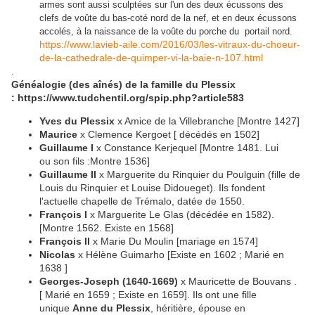
armes sont aussi sculptées sur l'un des deux écussons des
clefs de voûte du bas-coté nord de la nef, et en deux écussons
accolés, à la naissance de la voûte du porche du portail nord.
https://www.lavieb-aile.com/2016/03/les-vitraux-du-choeur-
de-la-cathedrale-de-quimper-vi-la-baie-n-107.html
.
Généalogie (des aînés) de la famille du Plessix
: https://www.tudchentil.org/spip.php?article583
Yves du Plessix
x Amice de la Villebranche [Montre 1427]
Maurice
x Clemence Kergoet [ décédés en 1502]
Guillaume I
x Constance Kerjequel [Montre 1481. Lui
ou son fils :Montre 1536]
Guillaume II
x Marguerite du Rinquier du Poulguin (fille de
Louis du Rinquier et Louise Didoueget). Ils fondent
l'actuelle chapelle de Trémalo, datée de 1550.
François I
x Marguerite Le Glas (décédée en 1582).
[Montre 1562. Existe en 1568]
François II
x Marie Du Moulin [mariage en 1574]
Nicolas
x Hélène Guimarho [Existe en 1602 ; Marié en
1638 ]
Georges-Joseph (1640-1669)
x Mauricette de Bouvans .
[ Marié en 1659 ; Existe en 1659]. Ils ont une fille
unique
Anne du Plessix
, héritière, épouse en