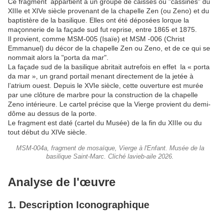
Ce fragment appartient à un groupe de caisses ou "cassines" du
XIIIe et XIVe siècle provenant de la chapelle Zen (ou Zeno) et du
baptistère de la basilique. Elles ont été déposées lorque la
maçonnerie de la façade sud fut reprise, entre 1865 et 1875.
Il provient, comme MSM-005 (Isaïe) et MSM -006 (Christ
Emmanuel) du décor de la chapelle Zen ou Zeno, et de ce qui se
nommait alors la "porta da mar".
La façade sud de la basilique abritait autrefois en effet la « porta
da mar », un grand portail menant directement de la jetée à
l’atrium ouest. Depuis le XVIe siècle, cette ouverture est murée
par une clôture de marbre pour la construction de la chapelle
Zeno intérieure. Le cartel précise que la Vierge provient du demi-
dôme au dessus de la porte.
Le fragment est daté (cartel du Musée) de la fin du XIIIe ou du
tout début du XIVe siècle.
MSM-004a, fragment de mosaïque, Vierge à l'Enfant. Musée de la
basilique Saint-Marc. Cliché lavieb-aile 2026.
Analyse de l'œuvre
1. Description Iconographique