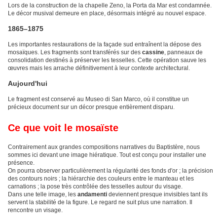
Lors de la construction de la chapelle Zeno, la Porta da Mar est condamnée.
Le décor musival demeure en place, désormais intégré au nouvel espace.
1865–1875
Les importantes restaurations de la façade sud entraînent la dépose des
mosaïques. Les fragments sont transférés sur des
cassine
, panneaux de
consolidation destinés à préserver les tesselles. Cette opération sauve les
œuvres mais les arrache définitivement à leur contexte architectural.
Aujourd'hui
Le fragment est conservé au Museo di San Marco, où il constitue un
précieux document sur un décor presque entièrement disparu.
Ce que voit le mosaïste
Contrairement aux grandes compositions narratives du Baptistère, nous
sommes ici devant une image hiératique. Tout est conçu pour installer une
présence.
On pourra observer particulièrement la régularité des fonds d'or ; la précision
des contours noirs ; la hiérarchie des couleurs entre le manteau et les
carnations ; la pose très contrôlée des tesselles autour du visage.
Dans une telle image, les
andamenti
deviennent presque invisibles tant ils
servent la stabilité de la figure. Le regard ne suit plus une narration. Il
rencontre un visage.