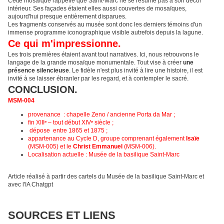
Cette mosaïque rappelle que Saint-Marc ne se résume pas à son décor
intérieur. Ses façades étaient elles aussi couvertes de mosaïques,
aujourd'hui presque entièrement disparues.
Les fragments conservés au musée sont donc les derniers témoins d'un
immense programme iconographique visible autrefois depuis la lagune.
Ce qui m'impressionne.
Les trois premières étaient avant tout narratives. Ici, nous retrouvons le
langage de la grande mosaïque monumentale. Tout vise à créer
une
présence silencieuse
. Le fidèle n'est plus invité à lire une histoire, il est
invité à se laisser ébranler par les regard, et à contempler le sacré.
CONCLUSION.
MSM-004
provenance : chapelle Zeno / ancienne Porta da Mar ;
fin XIIIᵉ – tout début XIVᵉ siècle ;
dépose entre 1865 et 1875 ;
appartenance au Cycle D, groupe comprenant également
Isaïe
(MSM-005) et le
Christ Emmanuel
(MSM-006).
Localisation actuelle : Musée de la basilique Saint-Marc
Article réalisé à partir des cartels du Musée de la basilique Saint-Marc et
avec l'IA Chatgpt
SOURCES ET LIENS