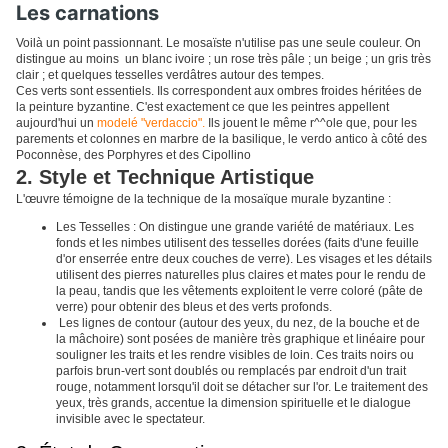
Les carnations
Voilà un point passionnant. Le mosaïste n'utilise pas une seule couleur. On
distingue au moins un blanc ivoire ; un rose très pâle ; un beige ; un gris très
clair ; et quelques tesselles verdâtres autour des tempes.
Ces verts sont essentiels. Ils correspondent aux ombres froides héritées de
la peinture byzantine. C'est exactement ce que les peintres appellent
aujourd'hui un
modelé "verdaccio".
Ils jouent le même r^^ole que, pour les
parements et colonnes en marbre de la basilique, le verdo antico à côté des
Poconnèse, des Porphyres et des Cipollino
2. Style et Technique Artistique
L'œuvre témoigne de la technique de la mosaïque murale byzantine :
Les Tesselles : On distingue une grande variété de matériaux. Les
fonds et les nimbes utilisent des tesselles dorées (faits d'une feuille
d'or enserrée entre deux couches de verre). Les visages et les détails
utilisent des pierres naturelles plus claires et mates pour le rendu de
la peau, tandis que les vêtements exploitent le verre coloré (pâte de
verre) pour obtenir des bleus et des verts profonds.
Les lignes de contour (autour des yeux, du nez, de la bouche et de
la mâchoire) sont posées de manière très graphique et linéaire pour
souligner les traits et les rendre visibles de loin. Ces traits noirs ou
parfois brun-vert sont doublés ou remplacés par endroit d'un trait
rouge, notamment lorsqu'il doit se détacher sur l'or. Le traitement des
yeux, très grands, accentue la dimension spirituelle et le dialogue
invisible avec le spectateur.