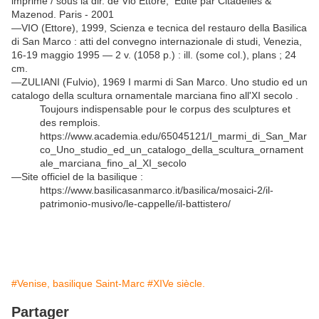
imprimé / sous la dir. de Vio Ettore, Edité par Citadelles &
Mazenod. Paris - 2001
—VIO (Ettore), 1999, Scienza e tecnica del restauro della Basilica
di San Marco : atti del convegno internazionale di studi, Venezia,
16-19 maggio 1995 — 2 v. (1058 p.) : ill. (some col.), plans ; 24
cm.
—ZULIANI (Fulvio), 1969 I marmi di San Marco. Uno studio ed un
catalogo della scultura ornamentale marciana fino all'XI secolo .
Toujours indispensable pour le corpus des sculptures et
des remplois.
https://www.academia.edu/65045121/I_marmi_di_San_Mar
co_Uno_studio_ed_un_catalogo_della_scultura_ornament
ale_marciana_fino_al_XI_secolo
—Site officiel de la basilique :
https://www.basilicasanmarco.it/basilica/mosaici-2/il-
patrimonio-musivo/le-cappelle/il-battistero/
#Venise, basilique Saint-Marc
#XIVe siècle.
Partager