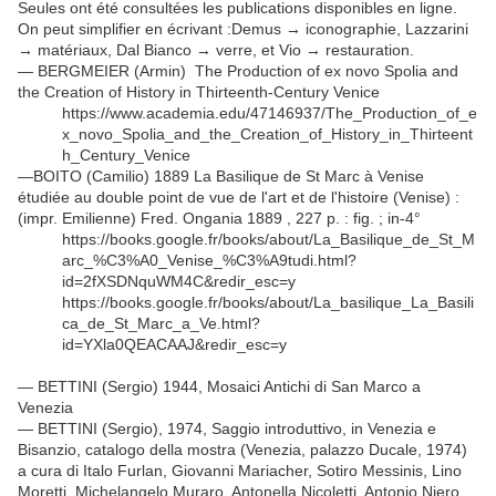
Seules ont été consultées les publications disponibles en ligne.
On peut simplifier en écrivant :Demus → iconographie, Lazzarini
→ matériaux, Dal Bianco → verre, et Vio → restauration.
— BERGMEIER (Armin) The Production of ex novo Spolia and
the Creation of History in Thirteenth-Century Venice
https://www.academia.edu/47146937/The_Production_of_e
x_novo_Spolia_and_the_Creation_of_History_in_Thirteent
h_Century_Venice
—BOITO (Camilio) 1889 La Basilique de St Marc à Venise
étudiée au double point de vue de l'art et de l'histoire (Venise) :
(impr. Emilienne) Fred. Ongania 1889 , 227 p. : fig. ; in-4°
https://books.google.fr/books/about/La_Basilique_de_St_M
arc_%C3%A0_Venise_%C3%A9tudi.html?
id=2fXSDNquWM4C&redir_esc=y
https://books.google.fr/books/about/La_basilique_La_Basili
ca_de_St_Marc_a_Ve.html?
id=YXla0QEACAAJ&redir_esc=y
— BETTINI (Sergio) 1944, Mosaici Antichi di San Marco a
Venezia
— BETTINI (Sergio), 1974, Saggio introduttivo, in Venezia e
Bisanzio, catalogo della mostra (Venezia, palazzo Ducale, 1974)
a cura di Italo Furlan, Giovanni Mariacher, Sotiro Messinis, Lino
Moretti, Michelangelo Muraro, Antonella Nicoletti, Antonio Niero,