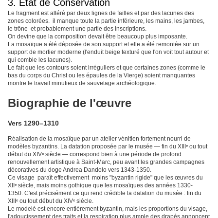
3. État de Conservation
Le fragment est altéré par deux lignes de failles et par des lacunes des
zones colorées. il manque toute la partie inférieure, les mains, les jambes,
le trône et probablement une partie des inscriptions.
On devine que la composition devait être beaucoup plus imposante.
La mosaïque a été déposée de son support et elle a été remontée sur un
support de mortier moderne (l'enduit beige texturé que l'on voit tout autour et
qui comble les lacunes).
Le fait que les contours soient irréguliers et que certaines zones (comme le
bas du corps du Christ ou les épaules de la Vierge) soient manquantes
montre le travail minutieux de sauvetage archéologique.
Biographie de l'œuvre
Vers 1290–1310
Réalisation de la mosaïque par un atelier vénitien fortement nourri de
modèles byzantins. La datation proposée par le musée — fin du XIIIᵉ ou tout
début du XIVᵉ siècle — correspond bien à une période de profond
renouvellement artistique à Saint-Marc, peu avant les grandes campagnes
décoratives du doge Andrea Dandolo vers 1343-1350.
Ce visage paraît effectivement moins "byzantin rigide" que les œuvres du
XIIᵉ siècle, mais moins gothique que les mosaïques des années 1330-
1350. C'est précisément ce qui rend crédible la datation du musée : fin du
XIIIᵉ ou tout début du XIVᵉ siècle.
Le modelé est encore entièrement byzantin, mais les proportions du visage,
l'adoucissement des traits et la respiration plus ample des drapés annoncent