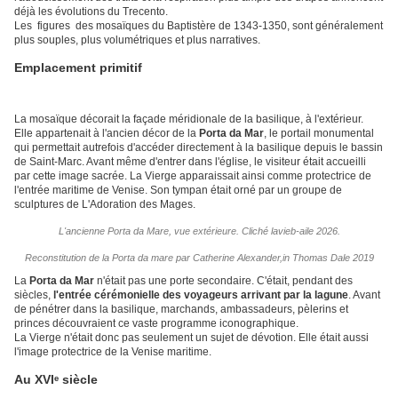
déjà les évolutions du Trecento.
Les figures des mosaïques du Baptistère de 1343-1350, sont généralement
plus souples, plus volumétriques et plus narratives.
Emplacement primitif
La mosaïque décorait la façade méridionale de la basilique, à l'extérieur.
Elle appartenait à l'ancien décor de la
Porta da Mar
, le portail monumental
qui permettait autrefois d'accéder directement à la basilique depuis le bassin
de Saint-Marc. Avant même d'entrer dans l'église, le visiteur était accueilli
par cette image sacrée. La Vierge apparaissait ainsi comme protectrice de
l'entrée maritime de Venise. Son tympan était orné par un groupe de
sculptures de L'Adoration des Mages.
L'ancienne Porta da Mare, vue extérieure. Cliché lavieb-aile 2026.
Reconstitution de la Porta da mare par Catherine Alexander,in Thomas Dale 2019
La
Porta da Mar
n'était pas une porte secondaire. C'était, pendant des
siècles,
l'entrée cérémonielle des voyageurs arrivant par la lagune
. Avant
de pénétrer dans la basilique, marchands, ambassadeurs, pèlerins et
princes découvraient ce vaste programme iconographique.
La Vierge n'était donc pas seulement un sujet de dévotion. Elle était aussi
l'image protectrice de la Venise maritime.
Au XVIᵉ siècle