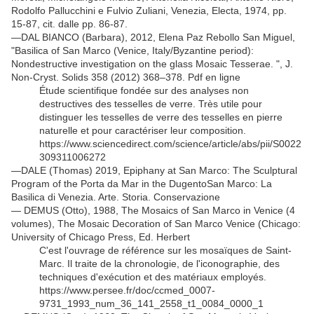
Rodolfo Pallucchini e Fulvio Zuliani, Venezia, Electa, 1974, pp.
15-87, cit. dalle pp. 86-87.
—DAL BIANCO (Barbara), 2012, Elena Paz Rebollo San Miguel,
"Basilica of San Marco (Venice, Italy/Byzantine period):
Nondestructive investigation on the glass Mosaic Tesserae.
", J.
Non-Cryst. Solids 358 (2012) 368–378. Pdf en ligne
Étude scientifique fondée sur des analyses non
destructives des tesselles de verre. Très utile pour
distinguer les tesselles de verre des tesselles en pierre
naturelle et pour caractériser leur composition.
https://www.sciencedirect.com/science/article/abs/pii/S0022
309311006272
—DALE (Thomas) 2019, Epiphany at San Marco: The Sculptural
Program of the Porta da Mar in the DugentoSan Marco: La
Basilica di Venezia. Arte. Storia. Conservazione
— DEMUS (Otto), 1988, The Mosaics of San Marco in Venice (4
volumes), The Mosaic Decoration of San Marco Venice (Chicago:
University of Chicago Press, Ed. Herbert
C'est l'ouvrage de référence sur les mosaïques de Saint-
Marc. Il traite de la chronologie, de l'iconographie, des
techniques d'exécution et des matériaux employés.
https://www.persee.fr/doc/ccmed_0007-
9731_1993_num_36_141_2558_t1_0084_0000_1