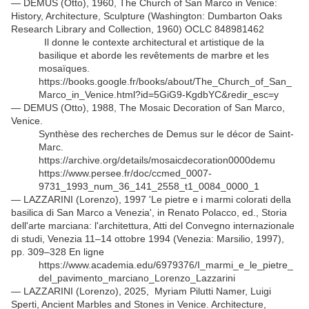
— DEMUS (Otto), 1960, The Church of San Marco in Venice:
History, Architecture, Sculpture (Washington: Dumbarton Oaks
Research Library and Collection, 1960) OCLC 848981462
Il donne le contexte architectural et artistique de la
basilique et aborde les revêtements de marbre et les
mosaïques.
https://books.google.fr/books/about/The_Church_of_San_
Marco_in_Venice.html?id=5GiG9-KgdbYC&redir_esc=y
— DEMUS (Otto), 1988, The Mosaic Decoration of San Marco,
Venice.
Synthèse des recherches de Demus sur le décor de Saint-
Marc.
https://archive.org/details/mosaicdecoration0000demu
https://www.persee.fr/doc/ccmed_0007-
9731_1993_num_36_141_2558_t1_0084_0000_1
— LAZZARINI (Lorenzo), 1997 'Le pietre e i marmi colorati della
basilica di San Marco a Venezia', in Renato Polacco, ed., Storia
dell'arte marciana: l'architettura, Atti del Convegno internazionale
di studi, Venezia 11–14 ottobre 1994 (Venezia: Marsilio, 1997),
pp. 309–328 En ligne
https://www.academia.edu/6979376/I_marmi_e_le_pietre_
del_pavimento_marciano_Lorenzo_Lazzarini
— LAZZARINI (Lorenzo), 2025, Myriam Pilutti Namer, Luigi
Sperti, Ancient Marbles and Stones in Venice. Architecture,