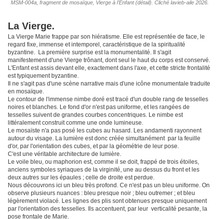
MSM-004a, fragment de mosaïque, Vierge à l'Enfant (détail). Cliché lavieb-aile 2026.
La Vierge.
La Vierge Marie frappe par son hiératisme. Elle est représentée de face, le
regard fixe, immense et intemporel, caractéristique de la spiritualité
byzantine. La première surprise est la monumentalité. Il s'agit
manifestement d'une Vierge trônant, dont seul le haut du corps est conservé.
L'Enfant est assis devant elle, exactement dans l'axe, et cette stricte frontalité
est typiquement byzantine.
Il ne s'agit pas d'une scène narrative mais d'une icône monumentale traduite
en mosaïque.
Le contour de l'immense nimbe doré est tracé d'un double rang de tesselles
noires et blanches. Le fond d'or n'est pas uniforme, et les rangées de
tesselles suivent de grandes courbes concentriques. Le nimbe est
littéralement construit comme une onde lumineuse.
Le mosaïste n'a pas posé les cubes au hasard. Les andamenti rayonnent
autour du visage. La lumière est donc créée simultanément par la feuille
d'or, par l'orientation des cubes, et par la géométrie de leur pose.
C'est une véritable architecture de lumière.
Le voile bleu, ou maphorion est, comme il se doit, frappé de trois étoiles,
anciens symboles syriaques de la virginité, une au dessus du front et les
deux autres sur les épaules ; celle de droite est perdue.
Nous découvrons ici un bleu très profond. Ce n'est pas un bleu uniforme. On
observe plusieurs nuances : bleu presque noir ; bleu outremer ; et bleu
légèrement violacé. Les lignes des plis sont obtenues presque uniquement
par l'orientation des tesselles. Ils accentuent, par leur verticalité pesante, la
pose frontale de Marie.