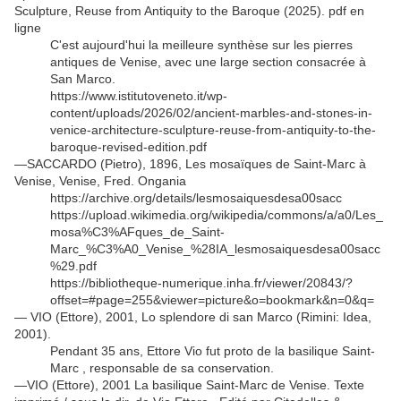
Sculpture, Reuse from Antiquity to the Baroque (2025). pdf en
ligne
C'est aujourd'hui la meilleure synthèse sur les pierres
antiques de Venise, avec une large section consacrée à
San Marco.
https://www.istitutoveneto.it/wp-
content/uploads/2026/02/ancient-marbles-and-stones-in-
venice-architecture-sculpture-reuse-from-antiquity-to-the-
baroque-revised-edition.pdf
—SACCARDO (Pietro), 1896, Les mosaïques de Saint-Marc à
Venise, Venise, Fred. Ongania
https://archive.org/details/lesmosaiquesdesa00sacc
https://upload.wikimedia.org/wikipedia/commons/a/a0/Les_
mosa%C3%AFques_de_Saint-
Marc_%C3%A0_Venise_%28IA_lesmosaiquesdesa00sacc
%29.pdf
https://bibliotheque-numerique.inha.fr/viewer/20843/?
offset=#page=255&viewer=picture&o=bookmark&n=0&q=
— VIO (Ettore), 2001, Lo splendore di san Marco (Rimini: Idea,
2001).
Pendant 35 ans, Ettore Vio fut proto de la basilique Saint-
Marc , responsable de sa conservation.
—VIO (Ettore), 2001 La basilique Saint-Marc de Venise. Texte