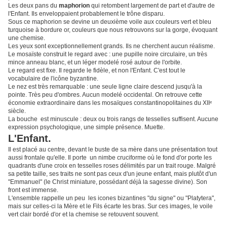
Les deux pans du
maphorion
qui retombent largement de part et d'autre de
l'Enfant. Ils enveloppaient probablement le trône disparu.
Sous ce maphorion se devine un deuxième voile aux couleurs vert et bleu
turquoise à bordure or, couleurs que nous retrouvons sur la gorge, évoquant
une chemise.
Les yeux sont exceptionnellement grands. Ils ne cherchent aucun réalisme.
Le mosaïste construit le regard avec : une pupille noire circulaire, un très
mince anneau blanc, et un léger modelé rosé autour de l'orbite.
Le regard est fixe. Il regarde le fidèle, et non l'Enfant. C'est tout le
vocabulaire de l'icône byzantine.
Le nez est très remarquable : une seule ligne claire descend jusqu'à la
pointe. Très peu d'ombres. Aucun modelé occidental. On retrouve cette
économie extraordinaire dans les mosaïques constantinopolitaines du XIIᵉ
siècle.
La bouche est minuscule : deux ou trois rangs de tesselles suffisent. Aucune
expression psychologique, une simple présence. Muette.
L'Enfant.
Il est placé au centre, devant le buste de sa mère dans une présentation tout
aussi frontale qu'elle. Il porte un nimbe cruciforme où le fond d'or porte les
quadrants d'une croix en tesselles roses délimités par un trait rouge. Malgré
sa petite taille, ses traits ne sont pas ceux d'un jeune enfant, mais plutôt d'un
"Emmanuel" (le Christ miniature, possédant déjà la sagesse divine). Son
front est immense.
L'ensemble rappelle un peu les icones bizantines "du signe" ou "Platytera",
mais sur celles-ci la Mère et le Fils écarte les bras. Sur ces images, le voile
vert clair bordé d'or et la chemise se retouvent souvent.