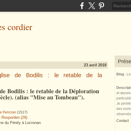
es cordier
Prése
23 avril 2018
glise de Bodilis : le retable de la
Blog
: L
Descrip
 de Bodilis : le retable de la Déploration
et œuvres
ècle). (alias "Mise au Tombeau").
particuli
Je privil
des noms 
de Pencran
(1517)
observés
e Rosporden (29).
Contact
ome du Pénity à Locronan.