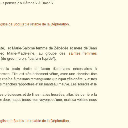
nous penser ? À Hérode ? À David ?
ste, et Marie-Salomé femme de Zébédée et mère de Jean
vec Marie-Madeleine, au groupe des
saintes femmes
 (du grec muron, "parfum liquide")
.
ans la main droite le flacon d'aromates nécessaires à
armes. Elle est très richement vêtue, avec une chemise fine
ne chaîne à maillons rectangulaire (un bijou très onéreux et très
des manches rapportées et un manteau mauve. Les sourcils et le
es précieuses et de fines nattes tressées, attachés derrière la
ser deux nattes (nous n'en voyons qu'une, mais sa voisine nous