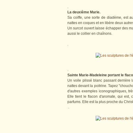
.
La deuxième Marie.
Sa coiffe, une sorte de diadème, est au
nattes en coques et en libère deux autre
Un surcot ouvert laisse échapper des ma
aussi le collier en chaînons.
.
.
Sainte Marie-Madeleine portant le flac
Un voile plissé blanc passant derrière
nattes devant la poitrine. Tapez "choucho
d'autres exemples iconographiques, trè
Elle tient le flacon d'aromate, qui est, 
parfums. Elle est la plus proche du Chris
.
.