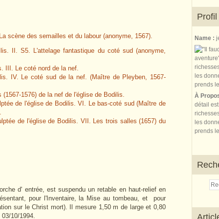
Profil
I. La scène des semailles et du labour (anonyme, 1567).
Name :
j
ilis. II. S5. L'attelage fantastique du coté sud (anonyme,
. III. Le coté nord de la nef.
ilis. IV. Le coté sud de la nef. (Maître de Pleyben, 1567-
 (1567-1576) de la nef de l'église de Bodilis.
À Propo
ptée de l'église de Bodilis. VI. Le bas-coté sud (Maître de
détail es
.
richesses
ptée de l'église de Bodilis. VII. Les trois salles (1657) du
les donne
prends le
Rech
orche d' entrée, est suspendu un retable en haut-relief en
ésentant, pour l'Inventaire, la Mise au tombeau, et pour
tion sur le Christ mort). Il mesure 1,50 m de large et 0,80
 03/10/1994.
Artic