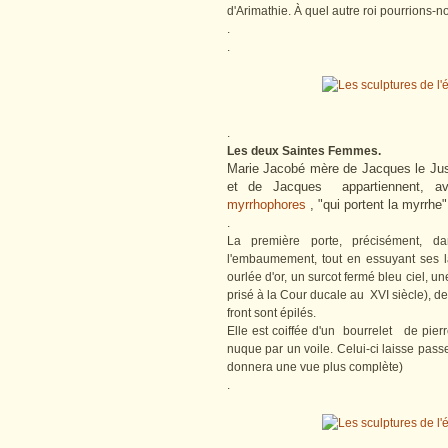
d'Arimathie. À quel autre roi pourrions-
.
.
.
Les deux Saintes Femmes.
Marie Jacobé mère de Jacques le Ju
et de Jacques appartiennent, a
myrrhophores
, "qui portent la myrrhe"
.
La première porte, précisément, d
l'embaumement, tout en essuyant ses l
ourlée d'or, un surcot fermé bleu ciel, u
prisé à la Cour ducale au XVI siècle), 
front sont épilés.
Elle est coiffée d'un bourrelet de pierr
nuque par un voile. Celui-ci laisse pas
donnera une vue plus complète)
.