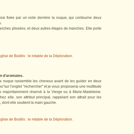
ssi fixée par un voile derrière la nuque, qui contourne deux
s.
nches plissées, et deux autres étages de manches. Elle porte
on d'aromates.
 la nuque rassemble les cheveux avant de les guider en deux
u"sur l'onglet "rechercher" et je vous proposerai une multitude
s majoritairement réservé à la Vierge ou à Marie-Madeleine.
chez elle, son attribut principal, rappelant son attrait pour les
t, dont elle soutient la main gauche.