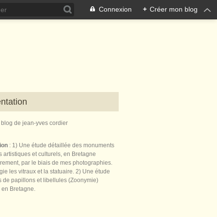
Connexion
+
Créer mon blog
ntation
e blog de jean-yves cordier
tion
: 1) Une étude détaillée des monuments
 artistiques et culturels, en Bretagne
èrement, par le biais de mes photographies.
égie les vitraux et la statuaire. 2) Une étude
de papillons et libellules (Zoonymie)
 en Bretagne.