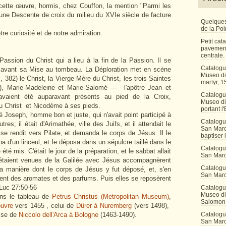
 cette œuvre, hormis, chez Couffon, la mention "Parmi les
une Descente de croix du milieu du XVIe siècle de facture
Quelques
de la Po
tre curiosité et de notre admiration.
Petit ca
pavement
centrale.
assion du Christ qui a lieu à la fin de la Passion. Il se
Catalogu
 avant sa Mise au tombeau. La Déploration met en scène
Museo di 
 382) le Christ, la Vierge Mère du Christ, les trois Saintes
martyr, 1
 Marie-Madeleine et Marie-Salomé — l'apôtre Jean et
Catalogu
avaient été auparavant présents au pied de la Croix,
Museo di
du Christ et Nicodème à ses pieds.
portant l'
é Joseph, homme bon et juste, qui n'avait point participé à
Catalogu
res; il était d'Arimathée, ville des Juifs, et il attendait le
San Marco
 rendit vers Pilate, et demanda le corps de Jésus. Il le
baptiser 
pa d'un linceul, et le déposa dans un sépulcre taillé dans le
Catalogu
té mis. C'était le jour de la préparation, et le sabbat allait
San Marc
taient venues de la Galilée avec Jésus accompagnèrent
Catalogu
 la manière dont le corps de Jésus y fut déposé, et, s'en
San Marc
èrent des aromates et des parfums. Puis elles se reposèrent
" Luc 27:50-56
Catalogu
Museo di 
ons le tableau de
Petrus Christus (Metropolitan Museum)
,
Salomon
ouvre
vers 1455
, celui de
Dürer à Nuremberg
(vers 1498),
osse de
Niccolo dell'Arca à Bologne
(1463-1490).
Catalogu
San Marco