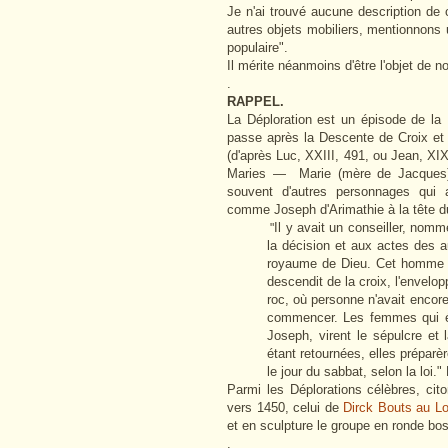
Je n'ai trouvé aucune description de
autres objets mobiliers, mentionnons 
populaire".
Il mérite néanmoins d'être l'objet de no
.
RAPPEL.
La Déploration est un épisode de la P
passe après la Descente de Croix et
(d'après Luc, XXIII, 491, ou Jean, XIX,
Maries — Marie (mère de Jacques),
souvent d'autres personnages qui 
comme Joseph d'Arimathie à la tête 
Il y avait un conseiller, nomm
"
la décision et aux actes des aut
royaume de Dieu. Cet homme se
descendit de la croix, l'envelop
roc, où personne n'avait encore é
commencer. Les femmes qui é
Joseph, virent le sépulcre et
étant retournées, elles prépar
le jour du sabbat, selon la loi.
Parmi les Déplorations célèbres, cit
vers 1450, celui de
Dirck Bouts au L
et en sculpture le groupe en ronde b
.