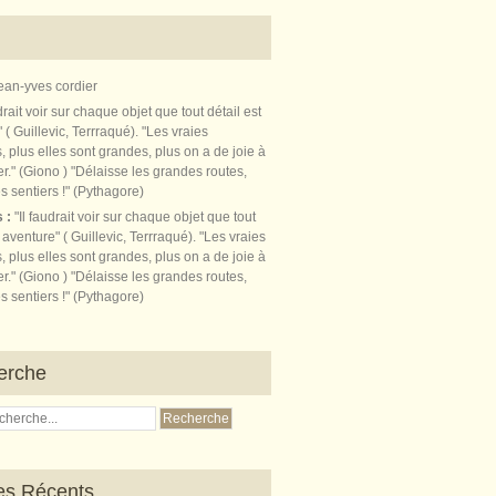
ean-yves cordier
s :
"Il faudrait voir sur chaque objet que tout
t aventure" ( Guillevic, Terrraqué). "Les vraies
, plus elles sont grandes, plus on a de joie à
r." (Giono ) "Délaisse les grandes routes,
s sentiers !" (Pythagore)
erche
les Récents