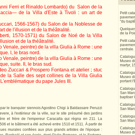
anni Ferri et Rinaldo Lombardo) du Salon de la
cia— de la Villa d'Este à Tivoli : un art de
Petit ca
pavement 
"du bapt
uccari, 1566-1567) du Salon de la Noblesse de
Quelques
rt de l'illusion et de la théâtralité.
de la Po
berti, 1570-1571) du Salon de Noé de la Villa
llusion et de la théâtralité.
Petit ca
pavement
 Venale, peintre) de la villa Giulia à Rome : une
centrale.
que. I, le bras nord.
Catalogu
 Venale, peintre) de la villa Giulia à Rome : une
Museo di 
que, suite. II, le bras sud.
martyr, 1
eo Zuccari & Prospero Fontana et atelier ; stuc
Catalogu
e la Salle des sept collines de la Villa Giulia
Museo di
'emblématique du pape Jules III.
portant l'
Catalogu
San Marco
baptiser 
Catalogu
ar le banquier siennois Agostino Chigi à Baldassare Peruzzi
San Marc
vere, à l'extérieur de la ville, sur le site présumé des jardins
Catalogu
ère et frère de l'empereur Caracalla qui règna en 211. La
San Marc
06 et le bâtiment a été achevé entre 1510 et 1511. À partir de
Catalogu
ques murales confiées aux plus grands artistes de l'époque :
Museo di 