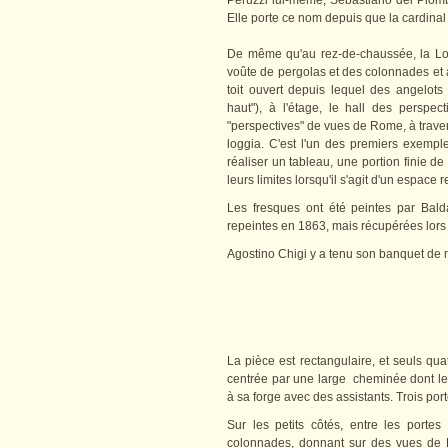
Peruzzi lui-même, Sebastiano del Piom
Elle porte ce nom depuis que la cardina
De même qu'au rez-de-chaussée, la Log
voûte de pergolas et des colonnades et ar
toit ouvert depuis lequel des angelots
haut"), à l'étage, le hall des perspec
"perspectives" de vues de Rome, à traver
loggia. C'est l'un des premiers exempl
réaliser un tableau, une portion finie d
leurs limites lorsqu'il s'agit d'un espace 
Les fresques ont été peintes par Balda
repeintes en 1863, mais récupérées lors
Agostino Chigi y a tenu son banquet de 
La pièce est rectangulaire, et seuls qua
centrée par une large cheminée dont le t
à sa forge avec des assistants. Trois po
Sur les petits côtés, entre les porte
colonnades, donnant sur des vues de R