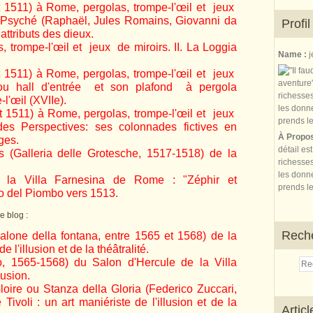
t 1511) à Rome, pergolas, trompe-l'œil et jeux
e Psyché (Raphaël, Jules Romains, Giovanni da
Profil
 attributs des dieux.
s, trompe-l'œil et jeux de miroirs. II. La Loggia
Name :
j
t 1511) à Rome, pergolas, trompe-l'œil et jeux
m ou hall d'entrée et son plafond à pergola
-l'œil (XVIIe).
et 1511) à Rome, pergolas, trompe-l'œil et jeux
des Perspectives: ses colonnades fictives en
À Propo
ges.
détail es
 (Galleria delle Grotesche, 1517-1518) de la
richesses
les donne
 la Villa Farnesina de Rome : "Zéphir et
prends le
no del Piombo vers 1513.
e blog :
Rech
alone della fontana, entre 1565 et 1568) de la
de l'illusion et de la théâtralité.
o, 1565-1568) du Salon d'Hercule de la Villa
llusion.
oire ou Stanza della Gloria (Federico Zuccari,
Tivoli : un art maniériste de l'illusion et de la
Artic