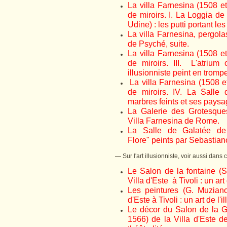
La villa Farnesina (1508 e
de miroirs. I. La Loggia d
Udine) : les putti portant les
La villa Farnesina, pergola
de Psyché, suite.
La villa Farnesina (1508 e
de miroirs. III. L'atriu
illusionniste peint en trompe
La villa Farnesina (1508 
de miroirs. IV. La Salle 
marbres feints et ses paysa
La Galerie des Grotesques
Villa Farnesina de Rome.
La Salle de Galatée de
Flore" peints par Sebastia
— Sur l'art illusionniste, voir aussi dans c
Le Salon de la fontaine (S
Villa d'Este à Tivoli : un art 
Les peintures (G. Muzian
d'Este à Tivoli : un art de l'i
Le décor du Salon de la Gl
1566) de la Villa d'Este de 