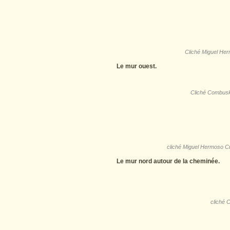
Cliché Miguel He
Le mur ouest.
Cliché Combusk
cliché Miguel Hermoso C
Le mur nord autour de la cheminée.
cliché