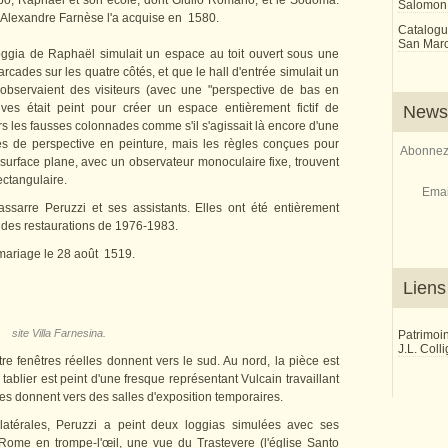
bo, Raphaël et son école, dont Giulio Romano, et le Sodoma.
Salomon
l Alexandre Farnèse l'a acquise en 1580.
Catalogu
San Marco
gia de Raphaël simulait un espace au toit ouvert sous une
cades sur les quatre côtés, et que le hall d'entrée simulait un
 observaient des visiteurs (avec une "perspective de bas en
tives était peint pour créer un espace entièrement fictif de
Newsl
s les fausses colonnades comme s'il s'agissait là encore d'une
es de perspective en peinture, mais les règles conçues pour
Abonnez-
e surface plane, avec un observateur monoculaire fixe, trouvent
rectangulaire.
Emai
ssarre Peruzzi et ses assistants. Elles ont été entièrement
 des restaurations de 1976-1983.
mariage le 28 août 1519.
Liens
site Villa Farnesina.
Patrimoi
J.L. Coll
tre fenêtres réelles donnent vers le sud. Au nord, la pièce est
ablier est peint d'une fresque représentant Vulcain travaillant
rtes donnent vers des salles d'exposition temporaires.
s latérales, Peruzzi a peint deux loggias simulées avec ses
ome en trompe-l'œil, une vue du Trastevere (l'église Santo