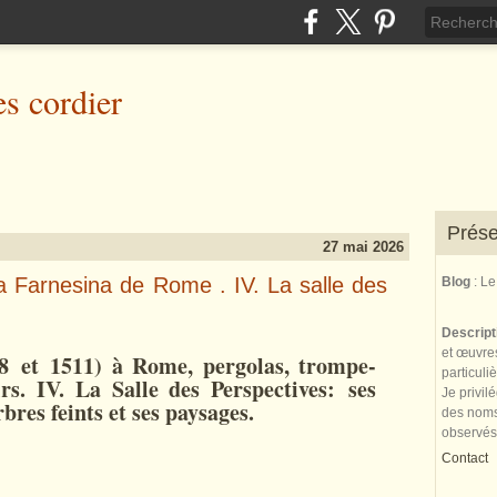
es cordier
Prése
27 mai 2026
villa Farnesina de Rome . IV. La salle des
Blog
: L
Descrip
et œuvres
8 et 1511) à Rome, pergolas, trompe-
particuli
s. IV. La Salle des Perspectives: ses
Je privil
bres feints et ses paysages.
des noms 
observés
Contact