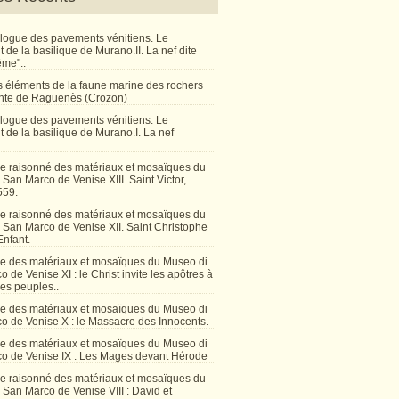
talogue des pavements vénitiens. Le
de la basilique de Murano.II. La nef dite
ême"..
 éléments de la faune marine des rochers
inte de Raguenès (Crozon)
talogue des pavements vénitiens. Le
 de la basilique de Murano.I. La nef
e raisonné des matériaux et mosaïques du
San Marco de Venise XIII. Saint Victor,
559.
e raisonné des matériaux et mosaïques du
 San Marco de Venise XII. Saint Christophe
Enfant.
e des matériaux et mosaïques du Museo di
 de Venise XI : le Christ invite les apôtres à
les peuples..
e des matériaux et mosaïques du Museo di
o de Venise X : le Massacre des Innocents.
e des matériaux et mosaïques du Museo di
o de Venise IX : Les Mages devant Hérode
e raisonné des matériaux et mosaïques du
San Marco de Venise VIII : David et