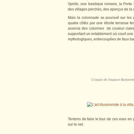
Spirito, une basilique romane, la Porta
des villages perchés, des aperçus de la 
Mais la colonnade se poursuit sur les g
quatre côtés par une étroite terrasse f
associe des colonnes de couleur claire 
supportant un entablement où court une 
mythologiques, entrecoupées de faux bas
Croquis de l'espace illusionni
Tentons de faire le tour de ces vues en p
sur le net.