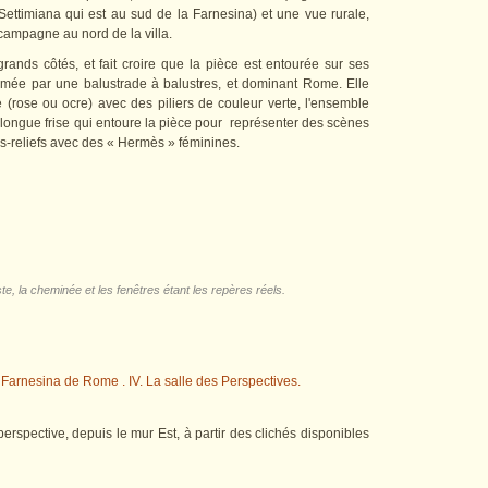
 Settimiana qui est au sud de la Farnesina) et une vue rurale,
campagne au nord de la villa.
rands côtés, et fait croire que la pièce est entourée sur ses
ermée par une balustrade à balustres, et dominant Rome. Elle
(rose ou ocre) avec des piliers de couleur verte, l'ensemble
longue frise qui entoure la pièce pour représenter des scènes
-reliefs avec des « Hermès » féminines.
ste, la cheminée et les fenêtres étant les repères réels.
erspective, depuis le mur Est, à partir des clichés disponibles