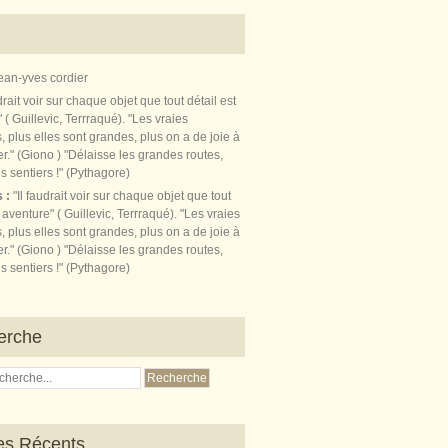
ean-yves cordier
s :
"Il faudrait voir sur chaque objet que tout
t aventure" ( Guillevic, Terrraqué). "Les vraies
, plus elles sont grandes, plus on a de joie à
r." (Giono ) "Délaisse les grandes routes,
s sentiers !" (Pythagore)
erche
les Récents