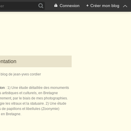
Connexion
+
Créer mon blog
ntation
e blog de jean-yves cordier
tion
: 1) Une étude détaillée des monuments
 artistiques et culturels, en Bretagne
èrement, par le biais de mes photographies.
égie les vitraux et la statuaire. 2) Une étude
de papillons et libellules (Zoonymie)
 en Bretagne.