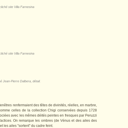
cliché site Villa Farnesina
cliché site Villa Farnesina
hé Jean-Pierre Dalbera, détail.
nêtres renfermaient des têtes de divinités, réelles, en marbre,
 comme celles de la collection Chigi conservées depuis 1728
ociées avec les mêmes déités peintes en fresques par Peruzzi
factices. On remarque les ombres (de Vénus et des ailes des
t les ailes "sortent" du cadre feint.