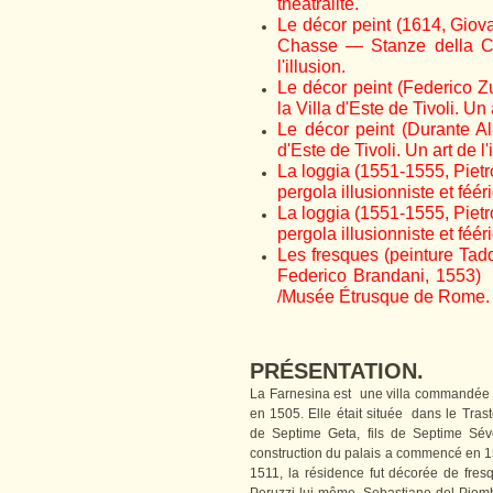
théâtralité.
Le décor peint (1614, Giov
Chasse — Stanze della Cac
l'illusion.
Le décor peint (Federico Z
la Villa d'Este de Tivoli. Un a
Le décor peint (Durante Al
d'Este de Tivoli. Un art de l'i
La loggia (1551-1555, Pietro
pergola illusionniste et fééri
La loggia (1551-1555, Pietro
pergola illusionniste et fééri
Les fresques (peinture Tadd
Federico Brandani, 1553) d
/Musée Étrusque de Rome. L
PRÉSENTATION.
La Farnesina est une villa commandée p
en 1505. Elle était située dans le Traste
de Septime Geta, fils de Septime Sév
construction du palais a commencé en 15
1511, la résidence fut décorée de fres