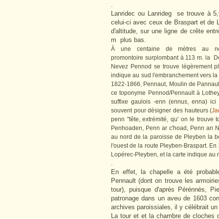
.
Lanridec ou Lanrideg se trouve à 5
celui-ci avec ceux de Braspart et de 
d'altitude, sur une ligne de crête en
m plus bas.
À une centaine de mètres au nor
promontoire surplombant à 113 m. la Dou
Nevez Pennod se trouve légèrement plu
indique au sud l'embranchement vers la 
1822-1866, Pennaut, Moulin de Pannault 
ce toponyme Pennod/Pennault à Lothey au
suffixe gaulois -enn (ennus, enna) ici
souvent pour désigner des hauteurs (
Ja
penn "tête, extrémité, qu' on le trouve
Penhoaden, Penn ar c'hoad, Penn an Ne
au nord de la paroisse de Pleyben la bo
l'ouest de la route Pleyben-Braspart. E
Lopérec-Pleyben, et la carte indique au 
.
En effet, la chapelle a été probab
Pennault (dont on trouve les armoirie
tour), puisque d'après Pérénnès, Pi
patronage dans un aveu de 1603 con
archives paroissiales, il y célébrait u
La tour et et la chambre de cloches 