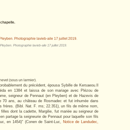
 chapelle.
 Pleyben. Photographie lavieb-aile 17 juillet 2019.
evet (sous un larmier).
ls probablement du précédent, épousa Sybille de Kersaeou.Il
écéda en 1384 et laissa de son mariage avec Plézou de
llaume, seigneur de Pennaut (en Pleyben) et de Hazevis de
de 70 ans, au château de Rosmadec et fut inhumée dans
des frères. (Bibl. Nat. F. ms; 22.351), un fils de même nom,
filles dont la cadette, Margilie, fut mariée au seigneur de
 en partage la seigneurie de Pennaut pour laquelle son fils
duc, en 1454)" (Conen de Saint-Luc,
Notice de Landudec,