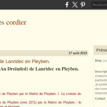
es cordier
Prése
17 août 2019
 de Lanridec en Pleyben.
Blog
: L
 (An Dreïnded) de Lanridec en Pleyben.
Descrip
et œuvres
particuli
Je privil
des noms 
observés
se de Pleyben par le Maître de Pleyben. I. La croisée du
Contact
se de Pleyben (vers 1571) par le Maître de Pleyben : le
res et blochets .