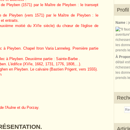
e de Pleyben (1571) par le Maître de Pleyben : le transept
Profil
se de Pleyben (vers 1571) par le Maître de Pleyben : le
et entraits.
Name :
j
euxième moitié du XVIe siècle) du chœur de l'église de
 à Pleyben. Chapel Itron Varia Lanneleg. Première partie
À Propo
ec à Pleyben. Deuxième partie : Sainte-Barbe .
détail es
en. L'édifice (XVIe, 1662, 1731, 1776, 1808,...).
richesses
ghen en Pleyben. Le calvaire (Bastien Prigent, vers 1555).
les donne
n
prends le
Rech
de l'Aulne et du Porzay.
RÉSENTATION.
Artic