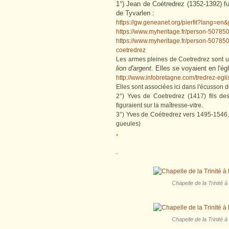
1°) Jean de Coétredrez (1352-1392) f
de Tyvarlen :
https://gw.geneanet.org/pierfit?lang=e
https://www.myheritage.fr/person-507
https://www.myheritage.fr/person-5078
coetredrez
Les armes pleines de Coetredrez sont 
lion d'argent.
Elles se voyaient en l'ég
http://www.infobretagne.com/tredrez-eg
Elles sont associées ici dans l'écusson de 
2°) Yves de Coetredrez (1417) fils d
figuraient sur la maîtresse-vitre.
3°) Yves de Coétredrez vers 1495-1546, 
gueules)
.
.
Chapelle de la Trinité à
Chapelle de la Trinité à