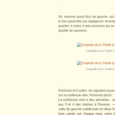
.
.
On retrouve aussi l'écu de gauche sur l
le bas (peut-être par négligence récent
quartier, à celles à trois poissons qui se 
qualifie de saumons.
.
Chapelle de la Trinité à
Chapelle de la Trinité à
.
.
Pérénnès et Couffon les signalent aussi 
Sur la maîtresse-vitre, Pérénnès décrit :
La maîtresse vitre a des armoiries : u
aux 3 et 4 des mêmes à l'inverse. —
celle de gauche subdivisée en deux ho
trois carrés sur chaque rang, verre 