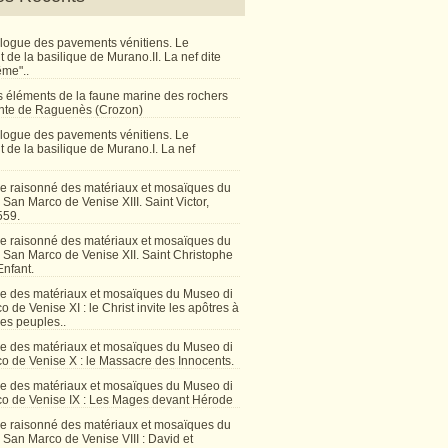
talogue des pavements vénitiens. Le
de la basilique de Murano.II. La nef dite
ême"..
 éléments de la faune marine des rochers
inte de Raguenès (Crozon)
talogue des pavements vénitiens. Le
 de la basilique de Murano.I. La nef
e raisonné des matériaux et mosaïques du
San Marco de Venise XIII. Saint Victor,
559.
e raisonné des matériaux et mosaïques du
 San Marco de Venise XII. Saint Christophe
Enfant.
e des matériaux et mosaïques du Museo di
 de Venise XI : le Christ invite les apôtres à
les peuples..
e des matériaux et mosaïques du Museo di
o de Venise X : le Massacre des Innocents.
e des matériaux et mosaïques du Museo di
o de Venise IX : Les Mages devant Hérode
e raisonné des matériaux et mosaïques du
San Marco de Venise VIII : David et