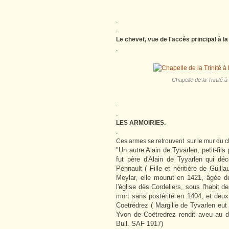
.
.
Le chevet, vue de l'accès principal à la
.
Chapelle de la Trinité à
.
.
LES ARMOIRIES.
.
Ces armes se retrouvent sur le mur du ch
"Un autre Alain de Tyvarlen, petit-fi
fut père d'Alain de Tyyarlen qui d
Pennault ( Fille et héritière de Gui
Meylar, elle mourut en 1421, âgée 
l'église dès Cordeliers, sous l'habit 
mort sans postérité en 1404, et deux 
Coetrédrez ( Margilie de Tyvarlen eut
Yvon de Coëtredrez rendit aveu au 
Bull. SAF 1917)