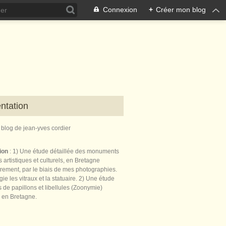
Connexion
+
Créer mon blog
ntation
e blog de jean-yves cordier
tion
: 1) Une étude détaillée des monuments
 artistiques et culturels, en Bretagne
èrement, par le biais de mes photographies.
égie les vitraux et la statuaire. 2) Une étude
de papillons et libellules (Zoonymie)
 en Bretagne.