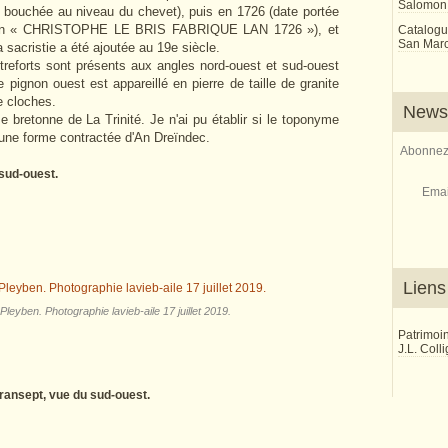
Salomon
te bouchée au niveau du chevet), puis en 1726 (date portée
ription « CHRISTOPHE LE BRIS FABRIQUE LAN 1726 »), et
Catalogu
San Marco
a sacristie a été ajoutée au 19e siècle.
treforts sont présents aux angles nord-ouest et sud-ouest
 pignon ouest est appareillé en pierre de taille de granite
e cloches.
Newsl
bretonne de La Trinité. Je n'ai pu établir si le toponyme
t une forme contractée d'An Dreïndec.
Abonnez-
 sud-ouest.
Emai
Liens
 Pleyben. Photographie lavieb-aile 17 juillet 2019.
Patrimoi
J.L. Coll
 transept, vue du sud-ouest.