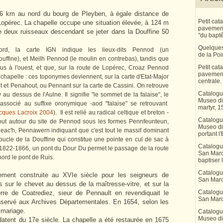
,6 km au nord du bourg de Pleyben, à égale distance de
Petit ca
Lopérec. La chapelle occupe une situation élevée, à 124 m
pavement 
tre deux ruisseaux descendant se jeter dans la Douffine 50
"du bapt
Quelques
d, la carte IGN indique les lieux-dits Pennod (un
de la Po
ffine), et Meilh Pennod (le moulin en contrebas), tandis que
Petit ca
s à l'ouest, et que, sur la route de Lopérec, Croaz Pennod
pavement
chapelle : ces toponymes deviennent, sur la carte d'Etat-Major
centrale.
et Penahout, ou Pennant sur la carte de Cassini. On retrouve
Catalogu
 dessus de l'Aulne. Il signifie "le sommet de la falaise", le
Museo di 
 associé au suffixe oronymique -aod "falaise" se retrouvant
martyr, 1
cques Lacroix 2004
). Il est relié au radical celtique et breton -
Catalogu
 tout autour du site de Pennod sous les formes Pennfeunteun,
Museo di
ac'h, Pennawern indiquant que c'est tout le massif dominant
portant l'
ucle de la Douffine qui constitue une pointe en cul de sac à
Catalogu
n 1822-1866, un pont du Dour Du permet le passage de la route
San Marco
nord le pont de Ruis.
baptiser 
Catalogu
lement construite au XVIe siècle pour les seigneurs de
San Marc
s sur le chevet au dessus de la maîtresse-vitre, et sur la
Catalogu
erre de Coatrediez, sieur de Pennault en revendiquait le
San Marc
servé aux Archives Départementales. En 1654, selon les
n mariage.
Catalogu
Museo di 
datent du 17e siècle. La chapelle a été restaurée en 1675