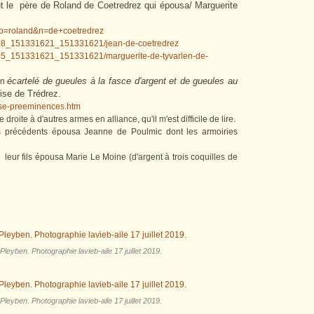
ut le père de Roland de Coetredrez qui épousa/ Marguerite
n&p=roland&n=de+coetredrez
8508_151331621_151331621/jean-de-coetredrez
505_151331621_151331621/marguerite-de-tyvarlen-de-
écartelé de gueules à la fasce d'argent et de gueules au
un
lise de Trédrez.
lise-preeminences.htm
droite à d'autres armes en alliance, qu'il m'est difficile de lire.
es précédents épousa Jeanne de Poulmic dont les armoiries
leur fils épousa Marie Le Moine (d'argent à trois coquilles de
 Pleyben. Photographie lavieb-aile 17 juillet 2019.
 Pleyben. Photographie lavieb-aile 17 juillet 2019.