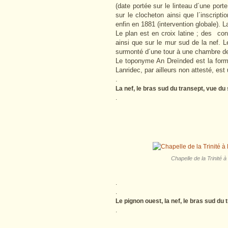
(date portée sur le linteau d´une por
sur le clocheton ainsi que l´insc
enfin en 1881 (intervention globale). L
Le plan est en croix latine ; des con
ainsi que sur le mur sud de la nef. Le
surmonté d´une tour à une chambre d
Le toponyme An Dreïnded est la forme 
Lanridec, par ailleurs non attesté, es
.
La nef, le bras sud du transept, vue du
.
Chapelle de la Trinité à
.
.
Le pignon ouest, la nef, le bras sud du
.