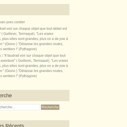
ean-yves cordier
s :
"Il faudrait voir sur chaque objet que tout
t aventure" ( Guillevic, Terrraqué). "Les vraies
, plus elles sont grandes, plus on a de joie à
r." (Giono ) "Délaisse les grandes routes,
s sentiers !" (Pythagore)
erche
les Récents