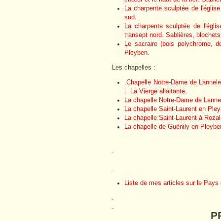
La charpente sculptée de l'églis
sud.
La charpente sculptée de l'égli
transept nord. Sablières, blochets 
Le sacraire (bois polychrome, d
Pleyben.
Les chapelles :
.
Chapelle Notre-Dame de Lannelec
: La Vierge allaitante.
La chapelle Notre-Dame de Lannel
La chapelle Saint-Laurent en Pleyb
La chapelle Saint-Laurent à Rozal
La chapelle de Guénily en Pleybe
.
.
Liste de mes articles sur le Pays 
.
.
P