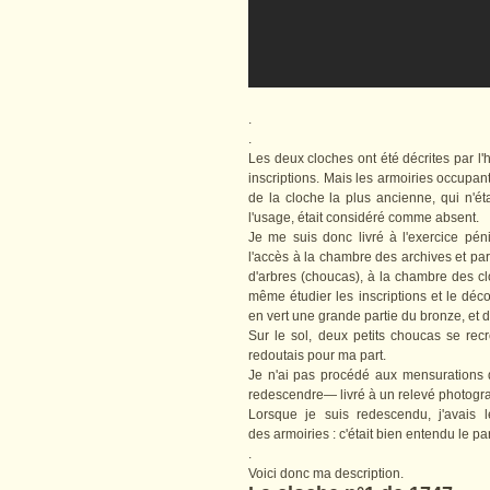
.
.
Les deux cloches ont été décrites par l
inscriptions. Mais les armoiries occupan
de la cloche la plus ancienne, qui n'ét
l'usage, était considéré comme absent.
Je me suis donc livré à l'exercice péni
l'accès à la chambre des archives et 
d'arbres (choucas), à la chambre des clo
même étudier les inscriptions et le dé
en vert une grande partie du bronze, et 
Sur le sol, deux petits choucas se recr
redoutais pour ma part.
Je n'ai pas procédé aux mensurations 
redescendre— livré à un relevé photogra
Lorsque je suis redescendu, j'avais
des armoiries : c'était bien entendu le 
.
Voici donc ma description.