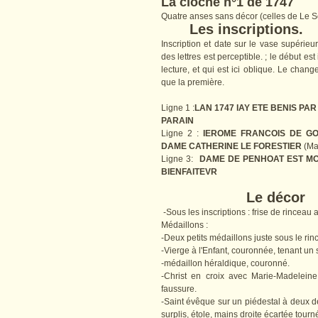
La cloche n°1 de 1747
Quatre anses sans décor (celles de Le S
Les inscriptions.
Inscription et date sur le vase supérieu
des lettres est perceptible. ; le début e
lecture, et qui est ici oblique. Le cha
que la première.
Ligne 1 :
LAN 1747 IAY ETE BENIS PA
PARAIN
Ligne 2 :
IEROME FRANCOIS DE G
DAME CATHERINE LE FORESTIER
(Mai
Ligne 3:
DAME DE PENHOAT EST M
BIENFAITEVR
Le décor
-Sous les inscriptions : frise de rince
Médaillons :
-Deux petits médaillons juste sous le rinc
-Vierge à l'Enfant, couronnée, tenant un
-médaillon héraldique, couronné.
-Christ en croix avec Marie-Madeleine
faussure.
-Saint évêque sur un piédestal à deux deg
surplis, étole, mains droite écartée tour