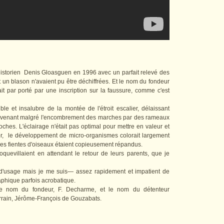
'historien Denis Gloasguen en 1996 avec un parfait relevé des
t un blason n'avaient pu être déchiffrées. Et le nom du fondeur
ait par porté par une inscription sur la faussure, comme c'est
ble et insalubre de la montée de l'étroit escalier, délaissant
parvenant malgré l'encombrement des marches par des rameaux
ches. L'éclairage n'était pas optimal pour mettre en valeur et
cor, le développement de micro-organismes colorait largement
des fientes d'oiseaux étaient copieusement répandus.
oquevillaient en attendant le retour de leurs parents, que je
d'usage mais je me suis— assez rapidement et impatient de
phique parfois acrobatique.
 le nom du fondeur, F. Decharme, et le nom du détenteur
parrain, Jérôme-François de Gouzabats.