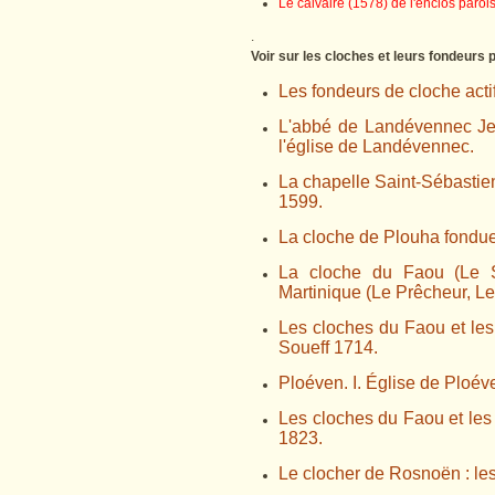
Le calvaire (1578) de l'enclos paroi
.
Voir sur les cloches et leurs fondeurs 
Les fondeurs de cloche acti
L'abbé de Landévennec Je
l'église de Landévennec.
La chapelle Saint-Sébastien
1599.
La cloche de Plouha fondu
La cloche du Faou (Le S
Martinique (Le Prêcheur, Le
Les cloches du Faou et les
Soueff 1714.
Ploéven. I. Église de Ploév
Les cloches du Faou et les f
1823.
Le clocher de Rosnoën : les 