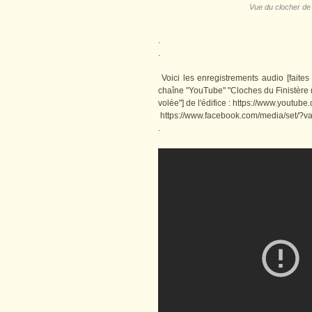
Vue du clocher de l
.
.
Voici les enregistrements audio [faite
chaîne "YouTube" "Cloches du Finistère (
volée"] de l'édifice : https://www.you
https://www.facebook.com/media/set/?
.