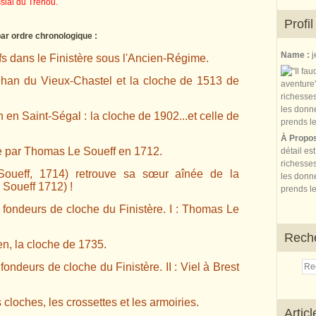
ssial du Tréhou.
Profil
par ordre chronologique :
Name :
j
fs dans le Finistère sous l'Ancien-Régime.
han du Vieux-Chastel et la cloche de 1513 de
 en Saint-Ségal : la cloche de 1902...et celle de
À Propo
e par Thomas Le Soueff en 1712.
détail es
richesses
oueff, 1714) retrouve sa sœur aînée de la
les donne
 Soueff 1712) !
prends le
 fondeurs de cloche du Finistère. I : Thomas Le
Rech
en, la cloche de 1735.
ondeurs de cloche du Finistère. II : Viel à Brest
cloches, les crossettes et les armoiries.
Artic