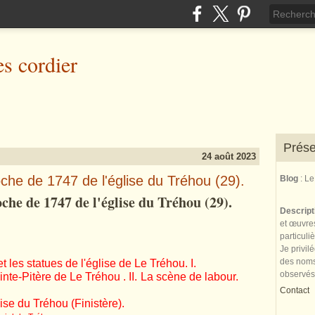
es cordier
Prése
24 août 2023
oche de 1747 de l'église du Tréhou (29).
Blog
: L
che de 1747 de l'église du Tréhou (29).
Descrip
et œuvres
particuli
Je privil
des noms 
t les statues de l'église de Le Tréhou. I.
observés
inte-Pitère de Le Tréhou . II. La scène de labour.
Contact
ise du Tréhou (Finistère).