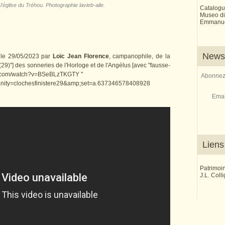
'église du Tréhou. Photographie lavieb-aile.
Catalogu
Museo di 
Emmanue
Newsl
s le 29/05/2023 par
Loïc Jean Florence
, campanophile, de la
29)"] des sonneries de l'Horloge et de l'Angélus [avec "fausse-
tube.com/watch?v=BSeBLzTKGTY "
Abonnez-
vanity=clochesfinistere29&amp;set=a.637346578408928
Emai
Liens
Patrimoi
J.L. Coll