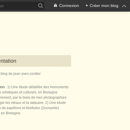
Connexion
+
Créer mon blog
ntation
e blog de jean-yves cordier
tion
: 1) Une étude détaillée des monuments
 artistiques et culturels, en Bretagne
èrement, par le biais de mes photographies.
égie les vitraux et la statuaire. 2) Une étude
de papillons et libellules (Zoonymie)
 en Bretagne.