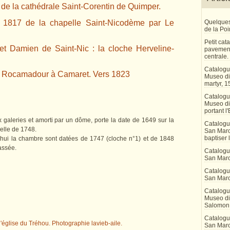
 de la cathédrale Saint-Corentin de Quimper.
Quelques
 1817 de la chapelle Saint-Nicodème par Le
de la Po
Petit ca
t Damien de Saint-Nic : la cloche Herveline-
pavement
centrale.
Catalogu
de Rocamadour à Camaret.
Vers 1823
Museo di 
martyr, 1
Catalogu
Museo di
portant l'
x galeries et amorti par un dôme, porte la date de 1649 sur la
Catalogu
celle de 1748.
San Marco
baptiser 
'hui la chambre sont datées de 1747 (cloche n°1) et de 1848
assée.
Catalogu
San Marc
Catalogu
San Marc
Catalogu
Museo di 
Salomon
Catalogu
San Marco