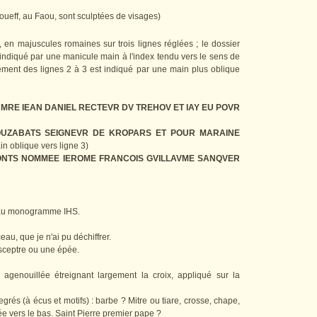
oueff, au Faou, sont sculptées de visages)
r, en majuscules romaines sur trois lignes réglées ; le dossier
st indiqué par une manicule main à l'index tendu vers le sens de
ngement des lignes 2 à 3 est indiqué par une main plus oblique
R MRE IEAN DANIEL RECTEVR DV TREHOV ET IAY EU POVR
OUZABATS SEIGNEVR DE KROPARS ET POUR MARAINE
n oblique vers ligne 3)
ONTS NOMMEE IEROME FRANCOIS
GVILLAVME SANQVER
au au monogramme IHS.
eau, que je n'ai pu déchiffrer.
 sceptre ou une épée.
 agenouillée étreignant largement la croix, appliqué sur la
rés (à écus et motifs) : barbe ? Mitre ou tiare, crosse, chape,
née vers le bas. Saint Pierre premier pape ?