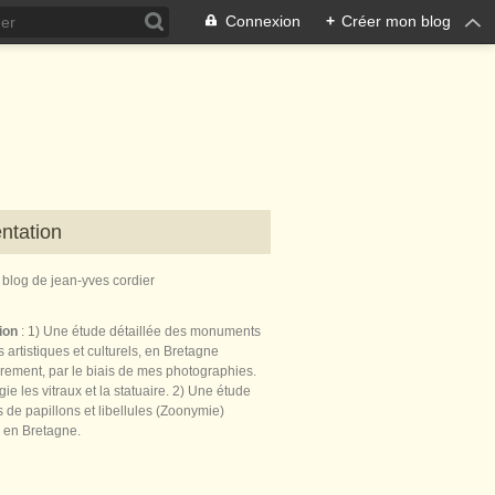
Connexion
+
Créer mon blog
ntation
e blog de jean-yves cordier
tion
: 1) Une étude détaillée des monuments
 artistiques et culturels, en Bretagne
èrement, par le biais de mes photographies.
égie les vitraux et la statuaire. 2) Une étude
de papillons et libellules (Zoonymie)
 en Bretagne.