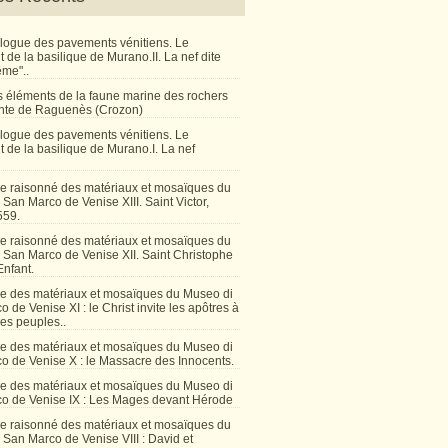
talogue des pavements vénitiens. Le
de la basilique de Murano.II. La nef dite
ême"..
 éléments de la faune marine des rochers
inte de Raguenès (Crozon)
talogue des pavements vénitiens. Le
 de la basilique de Murano.I. La nef
e raisonné des matériaux et mosaïques du
San Marco de Venise XIII. Saint Victor,
559.
e raisonné des matériaux et mosaïques du
 San Marco de Venise XII. Saint Christophe
Enfant.
e des matériaux et mosaïques du Museo di
 de Venise XI : le Christ invite les apôtres à
les peuples..
e des matériaux et mosaïques du Museo di
o de Venise X : le Massacre des Innocents.
e des matériaux et mosaïques du Museo di
o de Venise IX : Les Mages devant Hérode
e raisonné des matériaux et mosaïques du
San Marco de Venise VIII : David et