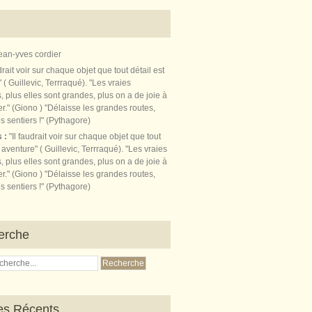
ean-yves cordier
s :
"Il faudrait voir sur chaque objet que tout
t aventure" ( Guillevic, Terrraqué). "Les vraies
, plus elles sont grandes, plus on a de joie à
r." (Giono ) "Délaisse les grandes routes,
s sentiers !" (Pythagore)
erche
les Récents