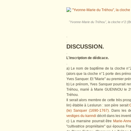
"Yvonne-Marie du Tréhou", la cloche n°2 (Bri
.
.
DISCUSSION.
.
L'inscription de dédicace.
.
a) Le nom de baptême de la cloche n°2
(alors que la cloche n°1 porte des prén
Yves Sanquer. Et "Marie" au premier pré
b) Le prénom, Yves Sanquer pourrait r
Tréhou, marié à Marie GUENNOU le 29 j
Tréhou.
Il serait alors membre de cette très pro
lin) établie à Leslurun : son père serait
(le) Sanquer (1690-1767)
. Dans les d
vestiges du kanndi
décrit dans les invent
c) La marraine pourrait être
Marie-An
"cultivatrice propriétaire" qui épousa 