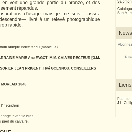
Salomon
t en vert une grande partie du bronze, et des
eusement répandus.
Catalogu
San Marco
nsurations d'usage mais je me suis— assez
edescendre— livré à un relevé photographique
trop rapide.
Newsl
Abonnez-
 main oblique index tendu (manicule)
Emai
RAINE MARIE Ane FAGOT M.M. CALVES RECTEUR [G.M.
RESORIER JEAN PRIGENT . Hvé GOENNOU. CONSEILLERS
Liens
A MORLAIX 1848
Patrimoi
J.L. Coll
l'inscription
sonnage levant le bras.
u pied du calvaire.