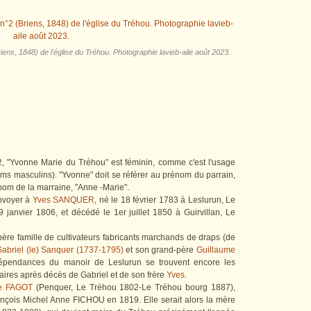
ens, 1848) de l'église du Tréhou. Photographie lavieb-aile août 2023.
, "Yvonne Marie du Tréhou" est féminin, comme c'est l'usage
oms masculins). "Yvonne" doit se référer au prénom du parrain,
nom de la marraine, "Anne -Marie".
envoyer à
Yves SANQUER
, né le 18 février 1783 à Leslurun, Le
anvier 1806, et décédé le 1er juillet 1850 à Guirvillan, Le
spère famille de cultivateurs fabricants marchands de draps (de
Gabriel (le) Sanquer (1737-1795)
et son grand-père
Guillaume
épendances du manoir de Leslurun se trouvent encore les
aires après décès de Gabriel et de son frère
Yves
.
ne FAGOT
(Penquer, Le Tréhou 1802-Le Tréhou bourg 1887),
François Michel Anne FICHOU en 1819. Elle serait alors la mère