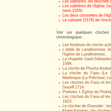
Les sablières, les blochets e
Les sablières de l'église Sa
(vers 1555)
Les deux crossettes de l'égl
Le calvaire (1578) de l'encl
.
Voir sur quelques cloches 
chronologique :
Les fondeurs de cloche acti
L'abbé de Landévennec Je
l'église de Landévennec.
La chapelle Saint-Sébastien
1599.
La cloche de Plouha fondu
La cloche du Faou (Le S
Martinique (Le Prêcheur, Le
Les cloches du Faou et les
Soueff 1714.
Ploéven. I. Église de Ploév
Les cloches du Faou et les f
1823.
Le clocher de Rosnoën : les 
Kleier Kemper : les cloches