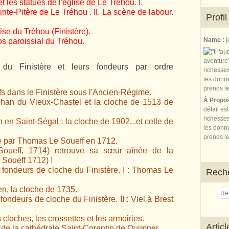
t les statues de l'église de Le Tréhou. I.
inte-Pitère de Le Tréhou . II. La scène de labour.
Profil
ise du Tréhou (Finistère).
Name :
j
os paroissial du Tréhou.
du Finistère et leurs fondeurs par ordre
fs dans le Finistère sous l'Ancien-Régime.
À Propo
han du Vieux-Chastel et la cloche de 1513 de
détail es
richesses
 en Saint-Ségal : la cloche de 1902...et celle de
les donne
prends le
e par Thomas Le Soueff en 1712.
oueff, 1714) retrouve sa sœur aînée de la
 Soueff 1712) !
 fondeurs de cloche du Finistère. I : Thomas Le
Rech
en, la cloche de 1735.
ondeurs de cloche du Finistère. II : Viel à Brest
cloches, les crossettes et les armoiries.
Artic
 de la cathédrale Saint-Corentin de Quimper.