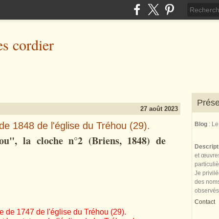
es cordier
Prése
27 août 2023
de 1848 de l'église du Tréhou (29).
Blog
: L
u", la cloche n°2 (Briens, 1848) de
Descrip
et œuvres
particuli
Je privil
des noms 
observés
Contact
e de 1747 de l'église du Tréhou (29).