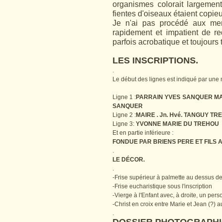
organismes colorait largemen
fientes d'oiseaux étaient copi
Je n'ai pas procédé aux me
rapidement et impatient de r
parfois acrobatique et toujours 
LES INSCRIPTIONS.
.
Le début des lignes est indiqué par une
Ligne 1 :
PARRAIN YVES SANQUER MAR
SANQUER
Ligne 2 :
MAIRE . Jn. Hvé. TANGUY T
Ligne 3:
YVONNE MARIE DU TREHOU
Et en partie inférieure :
FONDUE PAR BRIENS PERE ET FILS 
.
LE DÉCOR.
.
-Frise supérieur à palmette au dessus de 
-Frise eucharistique sous l'inscription
-Vierge à l'Enfant avec, à droite, un per
-Christ en croix entre Marie et Jean (?) a
.