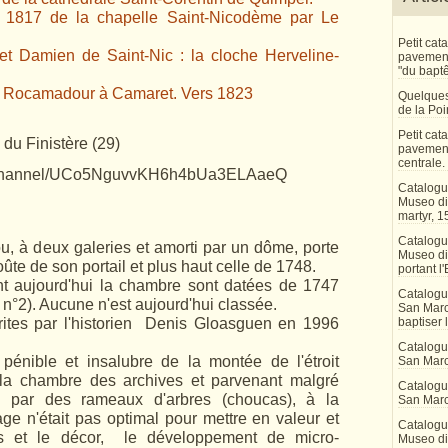
 1817 de la chapelle Saint-Nicodème par Le
Petit ca
t Damien de Saint-Nic : la cloche Herveline-
pavement 
"du bapt
de Rocamadour à Camaret.
Vers 1823
Quelques
de la Po
Petit ca
du Finistère (29)
pavement
centrale.
m/channel/UCo5NguvvKH6h4bUa3ELAaeQ
Catalogu
Museo di 
martyr, 1
Catalogu
ou, à deux galeries et amorti par un dôme, porte
Museo di
oûte de son portail et plus haut celle de 1748.
portant l'
t aujourd'hui la chambre sont datées de 1747
Catalogu
 n°2). Aucune n'est aujourd'hui classée.
San Marco
rites par l'historien Denis Gloasguen en 1996
baptiser 
Catalogu
 pénible et insalubre de la montée de l'étroit
San Marc
à la chambre des archives et parvenant malgré
Catalogu
 par des rameaux d'arbres (choucas), à la
San Marc
ge n'était pas optimal pour mettre en valeur et
Catalogu
ns et le décor, le développement de micro-
Museo di 