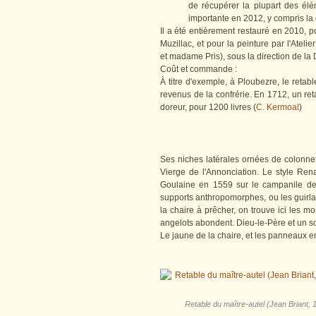
de récupérer la plupart des élém
importante en 2012, y compris la
Il a été entièrement restauré en 2010, p
Muzillac, et pour la peinture par l'At
et madame Pris), sous la direction de l
Coût et commande :
À titre d'exemple, à Ploubezre, le reta
revenus de la confrérie. En 1712, un reta
doreur, pour 1200 livres (
C. Kermoal
)
Ses niches latérales ornées de colonnet
Vierge de l'Annonciation. Le style Ren
Goulaine en 1559 sur le campanile de 
supports anthropomorphes, ou les guir
la chaire à prêcher, on trouve ici les
angelots abondent. Dieu-le-Père et un so
Le jaune de la chaire, et les panneaux e
Retable du maître-autel (Jean Briant, 1