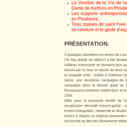
La Verrière de la Vie de l
Dame de Kerfons en Ploube
Les supports anthropomor
en Ploubezre .
Trois statues de saint Yves
de ceinture et le geste d'ar
PRÉSENTATION.
À quelques kilomètres en amont de Lann
("le lieu planté de hêtres") a été fondée
château homonyme se dressent plus au n
étonne par la mise en œuvre de deux lan
la chapelle nord - visible à l'intérieu
siècle, une deuxième campagne de tr
campagne dans le dernier quart du 1
Renaissance bretonne visible dans le br
1559.
Bâtie pour la puissante famille de Go
vocabulaire décoratif d’avant-garde :
fronton triangulaire, modernité et simpli
niches à statues ou original campanile
est inscrite au titre des Monuments hist