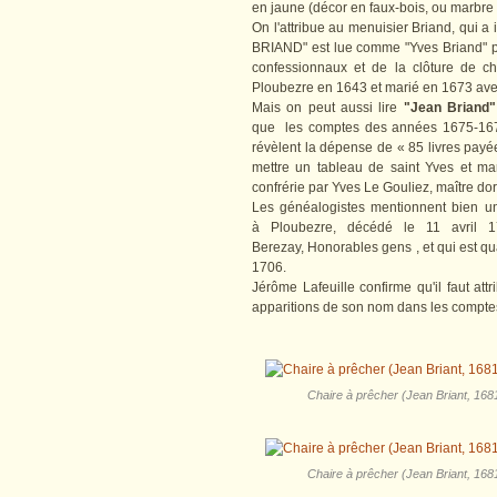
en jaune (décor en faux-bois, ou marbre f
On l'attribue au menuisier Briand, qui a 
BRIAND" est lue comme "Yves Briand" p
confessionnaux et de la clôture de c
Ploubezre en 1643 et marié en 1673 ave
Mais on peut aussi lire
"Jean Briand"
que les comptes des années 1675-1676
révèlent la dépense de « 85 livres payé
mettre un tableau de saint Yves et mar
confrérie par Yves Le Gouliez, maître dor
Les généalogistes mentionnent bien un
à Ploubezre, décédé le 11 avril 
Berezay, Honorables gens , et qui est qua
1706.
Jérôme Lafeuille confirme qu'il faut at
apparitions de son nom dans les comptes
Chaire à prêcher (Jean Briant, 1681
Chaire à prêcher (Jean Briant, 1681