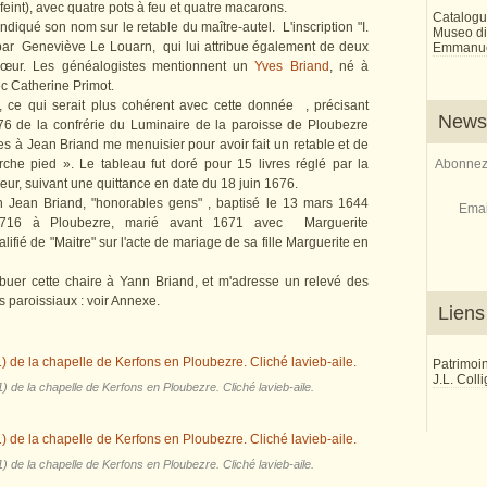
eint), avec quatre pots à feu et quatre macarons.
Catalogu
indiqué son nom sur le retable du maître-autel. L'inscription "I.
Museo di 
ar Geneviève Le Louarn, qui lui attribue également de deux
Emmanue
hœur. Les généalogistes mentionnent un
Yves Briand
, né à
c Catherine Primot.
, ce qui serait plus cohérent avec cette donnée , précisant
Newsl
 de la confrérie du Luminaire de la paroisse de Ploubezre
es à Jean Briand me menuisier pour avoir fait un retable et de
che pied ». Le tableau fut doré pour 15 livres réglé par la
Abonnez-
eur, suivant une quittance en date du 18 juin 1676.
 Jean Briand, "honorables gens" , baptisé le 13 mars 1644
Emai
1716 à Ploubezre, marié avant 1671 avec Marguerite
lifié de "Maitre" sur l'acte de mariage de sa fille Marguerite en
tribuer cette chaire à Yann Briand, et m'adresse un relevé des
 paroissiaux : voir Annexe.
Liens
Patrimoi
J.L. Coll
) de la chapelle de Kerfons en Ploubezre. Cliché lavieb-aile.
) de la chapelle de Kerfons en Ploubezre. Cliché lavieb-aile.