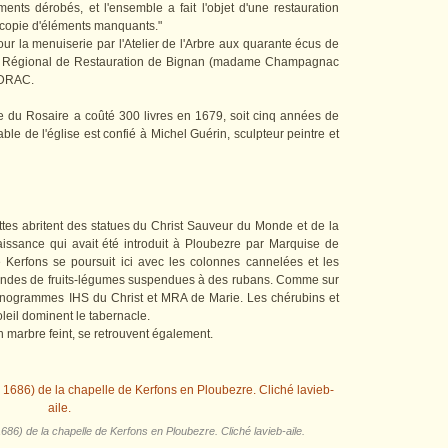
ents dérobés, et l'ensemble a fait l'objet d'une restauration
 copie d'éléments manquants."
our la menuiserie par l'Atelier de l'Arbre aux quarante écus de
elier Régional de Restauration de Bignan (madame Champagnac
a DRAC.
ble du Rosaire a coûté 300 livres en 1679, soit cinq années de
ble de l'église est confié à Michel Guérin, sculpteur peintre et
tes abritent des statues du Christ Sauveur du Monde et de la
aissance qui avait été introduit à Ploubezre par Marquise de
Kerfons se poursuit ici avec les colonnes cannelées et les
landes de fruits-légumes suspendues à des rubans. Comme sur
 monogrammes IHS du Christ et MRA de Marie. Les chérubins et
leil dominent le tabernacle.
n marbre feint, se retrouvent également.
686) de la chapelle de Kerfons en Ploubezre. Cliché lavieb-aile.