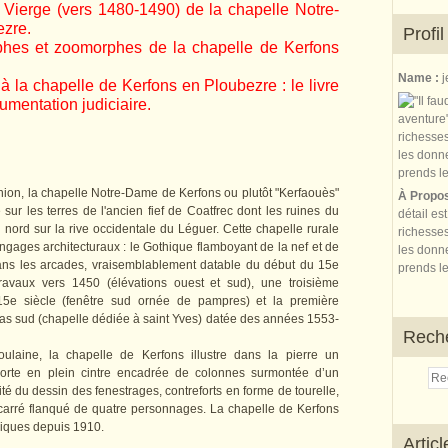
a Vierge (vers 1480-1490) de la chapelle Notre-
zre.
Profil
phes et zoomorphes de la chapelle de Kerfons
Name :
j
 à la chapelle de Kerfons en Ploubezre : le livre
gumentation judiciaire.
ion, la chapelle Notre-Dame de Kerfons ou plutôt "Kerfaouès"
À Propo
 sur les terres de l'ancien fief de Coatfrec dont les ruines du
détail es
ord sur la rive occidentale du Léguer. Cette chapelle rurale
richesses
gages architecturaux : le Gothique flamboyant de la nef et de
les donne
r dans les arcades, vraisemblablement datable du début du 15e
prends le
avaux vers 1450 (élévations ouest et sud), une troisième
5e siècle (fenêtre sud ornée de pampres) et la première
as sud (chapelle dédiée à saint Yves) datée des années 1553-
Rech
ulaine, la chapelle de Kerfons illustre dans la pierre un
 porte en plein cintre encadrée de colonnes surmontée d’un
cité du dessin des fenestrages, contreforts en forme de tourelle,
 carré flanqué de quatre personnages. La chapelle de Kerfons
oriques depuis 1910.
Artic