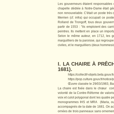
Les gouverneurs étaient responsables de
chapelle dédiée à Notre-Dame était gé
non renouvelable. C'était un poste très 
Merrien (cf. infra) qui occupait ce po
Rolland de Trongoff, tous deux gouverne
partir de 1553 : "ils emploient des carri
peintres. Ils mettent en place un import
Selon le même auteur, en 1712, les go
marguilliers de la paroisse, qui regroup
civiles, et le marguilliers (deux hommes/a
I. LA CHAIRE À PRÊCH
1681).
https://collectif-objets.beta.gouv.
https://pop.culture.gouv.fr/notic
Œuvre classée le 29/03/1983, B
La chaire est fixée dans le chœur con
volonté de la Contre-Réforme de valoris
voix et culot polygonal dont les quatre p
monogrammes IHS et MRA (Maria, ou 
accompagnés de la date de 1681. On accè
ornées de trois panneaux sans ornemen