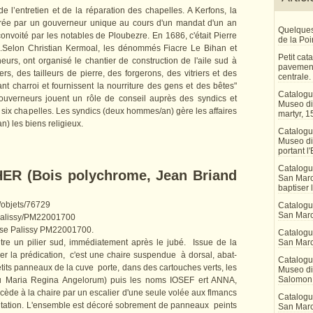
 l’entretien et de la réparation des chapelles. A Kerfons, la
rée par un gouverneur unique au cours d'un mandat d'un an
Quelques
convoité par les notables de Ploubezre. En 1686, c'était Pierre
de la Po
ste.Selon Christian Kermoal, les dénommés Fiacre Le Bihan et
Petit ca
urs, ont organisé le chantier de construction de l'aile sud à
pavement
ers, des tailleurs de pierre, des forgerons, des vitriers et des
centrale.
ant charroi et fournissent la nourriture des gens et des bêtes"
Catalogu
uverneurs jouent un rôle de conseil auprès des syndics et
Museo di 
e six chapelles. Les syndics (deux hommes/an) gère les affaires
martyr, 1
n) les biens religieux.
Catalogu
Museo di
portant l'
Catalogu
ER (Bois polychrome, Jean Briand
San Marco
baptiser 
fr/objets/76729
Catalogu
San Marc
e/palissy/PM22001700
ase Palissy PM22001700.
Catalogu
tre un pilier sud, immédiatement après le jubé. Issue de la
San Marc
er la prédication, c'est une chaire suspendue à dorsal, abat-
Catalogu
etits panneaux de la cuve porte, dans des cartouches verts, les
Museo di 
Salomon
Maria Regina Angelorum) puis les noms IOSEF ert ANNA,
de à la chaire par un escalier d'une seule volée aux flmancs
Catalogu
tation. L'ensemble est décoré sobrement de panneaux peints
San Marco