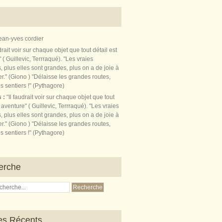
ean-yves cordier
s :
"Il faudrait voir sur chaque objet que tout
t aventure" ( Guillevic, Terrraqué). "Les vraies
, plus elles sont grandes, plus on a de joie à
r." (Giono ) "Délaisse les grandes routes,
s sentiers !" (Pythagore)
erche
les Récents