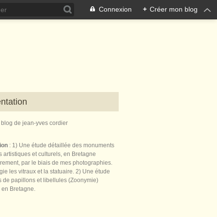
Connexion
+
Créer mon blog
ntation
e blog de jean-yves cordier
tion
: 1) Une étude détaillée des monuments
 artistiques et culturels, en Bretagne
èrement, par le biais de mes photographies.
égie les vitraux et la statuaire. 2) Une étude
de papillons et libellules (Zoonymie)
 en Bretagne.