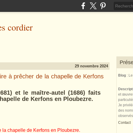
es cordier
Prése
29 novembre 2024
aire à prêcher de la chapelle de Kerfons
Blog
: L
Descrip
681) et le maître-autel (1686) faits
et œuvres
chapelle de Kerfons en Ploubezre.
particuli
Je privil
des noms 
observés
Contact
e la chapelle de Kerfons en Ploubezre.