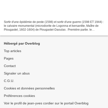
Sortir d'une épidémie de peste (1598) et sortir d'une guerre (1598 ET 1944) :
le calvaire monumental (microdiorite de Logonna et kersantite, Maître de
Plougastel, 1602-1604) de Plougastel-Daoulas . Première partie. le
soubassement. C'était un temps déraisonnable...
Hébergé par Overblog
Top articles
Pages
Contact
Signaler un abus
C.G.U.
Cookies et données personnelles
Préférences cookies
Voir le profil de jean-yves cordier sur le portail Overblog