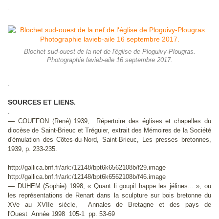
.
Blochet sud-ouest de la nef de l'église de Ploguivy-Plougras.
Photographie lavieb-aile 16 septembre 2017.
.
SOURCES ET LIENS.
.
—
COUFFON (René) 1939, Répertoire des églises et chapelles du
diocèse de Saint-Brieuc et Tréguier, extrait des
Mémoires de la Société
d'émulation des Côtes-du-Nord,
Saint-Brieuc, Les presses bretonnes,
1939, p. 233-235.
http://gallica.bnf.fr/ark:/12148/bpt6k6562108b/f29.image
http://gallica.bnf.fr/ark:/12148/bpt6k6562108b/f46.image
—
DUHEM (Sophie) 1998, « Quant li goupil happe les jélines... », ou
les représentations de Renart dans la sculpture sur bois bretonne du
XVe au XVIIe siècle,
Annales de Bretagne et des pays de
l'Ouest
Année 1998 105-1 pp. 53-69