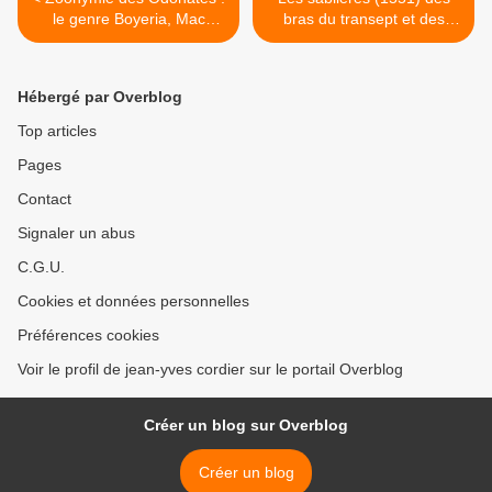
le genre Boyeria, Mac
bras du transept et des
Lachlan 1896.
bas-cotés de l'église Saint-
Émilion de Loguivy-
Plougras. >
Hébergé par Overblog
Top articles
Pages
Contact
Signaler un abus
C.G.U.
Cookies et données personnelles
Préférences cookies
Voir le profil de jean-yves cordier sur le portail Overblog
Créer un blog sur Overblog
Créer un blog