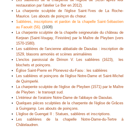
restauration par l'atelier Le Ber en 2012).
La charpente sculptée de l'église Saint-Yves de La Roche-
Maurice. Les abouts de poinçon du chœur.
Sablières, inscriptions et pardon de la chapelle Saint-Sébastien
au Faouët (56).
(1608)
La charpente sculptée de la chapelle seigneuriale du château de
Kerjean (Saint-Vougay, Finistère) par le Maître de Pleyben (vers
1570-1580).
Les sablières de l'ancienne abbatiale de Daoulas : inscription de
1529, blasons armoriés et scènes animalières
L'enclos paroissial de Dirinon V. Les sablières (1623), les
blochets et poinçons.
Église Saint-Pierre en Plonevez-du-Faou : les sablières
Les sablières et poinçons de l'église Notre-Dame et Saint-Michel
de Quimperlé.
La charpente sculptée de l'église de Pleyben (1571) par le Maître
de Pleyben : le transept sud.
L'intérieur de l'oratoire Notre-Dame de l'abbaye de Daoulas.
Quelques pièces sculptées de la charpente de l'église de Grâces
à Guingamp. Les abouts de poinçons.
L'église de Guengat II : Statues, sablières et inscriptions.
Les sablières de la chapelle Notre-Dame-du-Tertre à
Châtelaudren.