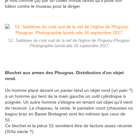
je vois comme ça) par un collier frontal tandis qu'il pose son
bâton contre le museau pour le diriger.
.
S1. Sablières du coté sud de la nef de l'église de Ploguivy-Plougras.
Photographie lavieb-aile 16 septembre 2017.
.
.
Blochet aux armes des Plougras. Distribution d'un objet
rond.
.
Un homme placé devant un panier tend un objet rond (un pain ?)
à un homme qui tient de la main gauche un outil cylindrique à
poignée. Un autre homme s'éloigne en tenant cet objet qu'il vient
de recevoir. Le chapeau, la veste, le pantalon court (chausses ou
bagou braz en Basse Bretagne) sont les mêmes que ceux de
S1.
Ce blochet et la pièce S1 semblent être de facture assez récente
(XIXe siècle ?).