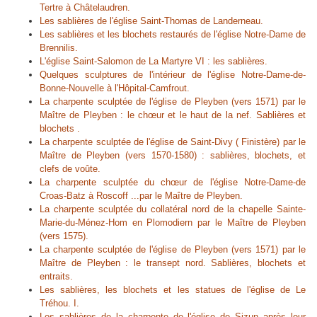
Tertre à Châtelaudren.
Les sablières de l'église Saint-Thomas de Landerneau.
Les sablières et les blochets restaurés de l'église Notre-Dame de
Brennilis.
L'église Saint-Salomon de La Martyre VI : les sablières.
Quelques sculptures de l'intérieur de l'église Notre-Dame-de-
Bonne-Nouvelle à l'Hôpital-Camfrout.
La charpente sculptée de l'église de Pleyben (vers 1571) par le
Maître de Pleyben : le chœur et le haut de la nef. Sablières et
blochets .
La charpente sculptée de l'église de Saint-Divy ( Finistère) par le
Maître de Pleyben (vers 1570-1580) : sablières, blochets, et
clefs de voûte.
La charpente sculptée du chœur de l'église Notre-Dame-de
Croas-Batz à Roscoff ...par le Maître de Pleyben.
La charpente sculptée du collatéral nord de la chapelle Sainte-
Marie-du-Ménez-Hom en Plomodiern par le Maître de Pleyben
(vers 1575).
La charpente sculptée de l'église de Pleyben (vers 1571) par le
Maître de Pleyben : le transept nord. Sablières, blochets et
entraits.
Les sablières, les blochets et les statues de l'église de Le
Tréhou. I.
Les sablières de la charpente de l'église de Sizun après leur