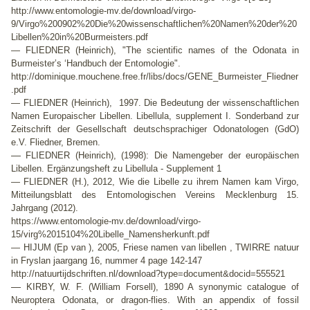
http://www.entomologie-mv.de/download/virgo-
9/Virgo%200902%20Die%20wissenschaftlichen%20Namen%20der%20
Libellen%20in%20Burmeisters.pdf
— FLIEDNER (Heinrich), "The scientific names of the Odonata in
Burmeister’s ‘Handbuch der Entomologie".
http://dominique.mouchene.free.fr/libs/docs/GENE_Burmeister_Fliedner
.pdf
— FLIEDNER (Heinrich), 1997. Die Bedeutung der wissenschaftlichen
Namen Europaischer Libellen. Libellula, supplement I. Sonderband zur
Zeitschrift der Gesellschaft deutschsprachiger Odonatologen (GdO)
e.V. Fliedner, Bremen.
—
FLIEDNER (Heinrich), (1998): Die Namengeber der europäischen
Libellen. Ergänzungsheft zu Libellula - Supplement 1
— FLIEDNER (H.), 2012, Wie die Libelle zu ihrem Namen kam Virgo,
Mitteilungsblatt des Entomologischen Vereins Mecklenburg 15.
Jahrgang (2012).
https://www.entomologie-mv.de/download/virgo-
15/virg%2015104%20Libelle_Namensherkunft.pdf
— HIJUM (Ep van ), 2005, Friese namen van libellen , TWIRRE natuur
in Fryslan jaargang 16, nummer 4 page 142-147
http://natuurtijdschriften.nl/download?type=document&docid=555521
—
KIRBY, W. F. (William Forsell), 1890 A synonymic catalogue of
Neuroptera Odonata, or dragon-flies. With an appendix of fossil