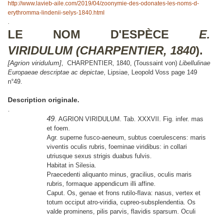
http://www.lavieb-aile.com/2019/04/zoonymie-des-odonates-les-noms-d-
erythromma-lindenii-selys-1840.html
.
LE NOM D'ESPÈCE
E.
VIRIDULUM
(CHARPENTIER, 1840
).
[Agrion viridulum]
,
CHARPENTIER, 1840, (Toussaint von)
Libellulinae
Europaeae descriptae ac depictae
, Lipsiae, Leopold Voss page 149
n°49.
Description originale.
.
49
. AGRION VIRIDULUM. Tab. XXXVII. Fig. infer. mas
et foem.
Agr. superne fusco-aeneum, subtus coerulescens: maris
viventis oculis rubris, foeminae viridibus: in collari
utriusque sexus strigis duabus fulvis.
Habitat in Silesia.
Praecedenti aliquanto minus, gracilius, oculis maris
rubris, formaque appendicum illi affine.
Caput. Os, genae et frons rutilo-flava: nasus, vertex et
totum occiput atro-viridia, cupreo-subsplendentia. Os
valde prominens, pilis parvis, flavidis sparsum. Oculi