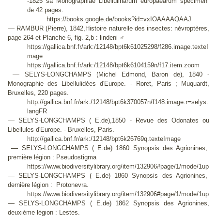
-1825 sa
Monographiae Libellulinarum europaearum specimen
de 42 pages.
https://books.google.de/books?id=vxIOAAAAQAAJ
—
RAMBUR (Pierre), 1842,Histoire naturelle des insectes: névroptères,
page 264 et Planche 6, fig. 2,b : lindeni ♂
https://gallica.bnf.fr/ark:/12148/bpt6k61025298/f286.image.texteI
mage
https://gallica.bnf.fr/ark:/12148/bpt6k6104159n/f17.item.zoom
—
SELYS-LONGCHAMPS (Michel Edmond, Baron de), 1840 -
Monographie des Libellulidées d'Europe. - Roret, Paris ; Muquardt,
Bruxelles, 220 pages.
http://gallica.bnf.fr/ark:/12148/bpt6k370057n/f148.image.r=selys.
langFR
—
SELYS-LONGCHAMPS ( E.de),1850 - Revue des Odonates ou
Libellules d'Europe. - Bruxelles, Paris.
http://gallica.bnf.fr/ark:/12148/bpt6k26769q.texteImage
—
SELYS-LONGCHAMPS ( E.de) 1860 Synopsis des Agrionines,
première légion : Pseudostigma
https://www.biodiversitylibrary.org/item/132906#page/1/mode/1up
—
SELYS-LONGCHAMPS ( E.de) 1860 Synopsis des Agrionines,
dernière légion : Protonevra.
https://www.biodiversitylibrary.org/item/132906#page/1/mode/1up
—
SELYS-LONGCHAMPS ( E.de) 1862 Synopsis des Agrionines,
deuxième légion : Lestes.