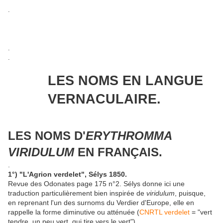
.
.
.
LES NOMS EN LANGUE
VERNACULAIRE.
LES NOMS D'
ERYTHROMMA
VIRIDULUM
EN FRANÇAIS.
.
1°) "L'Agrion verdelet", Sélys 1850.
Revue des Odonates page 175 n°2. Sélys donne ici une
traduction particulièrement bien inspirée de
viridulum
, puisque,
en reprenant l'un des surnoms du Verdier d'Europe, elle en
rappelle la forme diminutive ou atténuée (
CNRTL verdelet
= "vert
tendre, un peu vert, qui tire vers le vert").