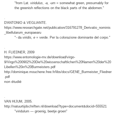
"
from Lat.
viridulus, -a, -um
= somewhat green, presumably for
the greenish reflections on the black parts of the abdomen."
.
D'ANTONIO & VEGLIANTE.
https://www.researchgate.net/publication/316791278_Derivatio_nominis
_libellularum_europaearu
"
- da
viridis, e
= verde. Per la colorazione dominante del corpo."
.
H. FLIEDNER, 2009
https://www.entomologie-mv.de/download/virgo-
9/Virgo%200902%20Die%20wissenschaftlichen%20Namen%20der%20
Libellen%20in%20Burmeisters.pdf
http://dominique.mouchene.free.fr/libs/docs/GENE_Burmeister_Fliedner
.pdf
non étudié
.
VAN HIJUM, 2005.
http://natuurtijdschriften.nl/download?type=document&docid=555521
"
viridulum — groenig, beetje groen"