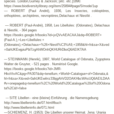
species. London,Gurney & Jackson; [etc. etc.]1890.
https://www.biodiversitylibrary.org/item/25894#page/5/mode/1up
—
ROBERT (Paul André), 1936, Les Insectes, coléoptères,
orthoptères, archiptères, nevroptères,Delachaux et Niestlé .
—
ROBERT (Paul-André), 1958, Les Libellules: (Odonates), Delachaux
& Niestlé, - 364 pages
https://books.google.fr/books?id=jvQVvAEACAAJ&dq=ROBERT+
(Paul-A.),+Les+Libellules:+
(Odonates),+Delachaux+%26+Niestl%C3%A9,+1958&hl=fr&sa=X&ved
=0ahUKEwjpiuPbl7zgAhWOnhQKHURrDboQ6AEIKTAA
STEINMANN (Henrik), 1997, World Catalogue of Odonata, Zygoptera
—
Walter de Gruyter, - 521 pages . Numérisé Google.
https://books.google.fr/books?id=JMR-
HkoVtvAC&pg=PA307&dq=tenellum,+World+Catalogue+of+Odonata,&
hl=fr&sa=X&ved=0ahUKEwilrrz33bjgAhVD2OAKHbcWAsUQ6AEILDAA
#v=onepage&q=tenellum%2C%20World%20Catalogue%20of%20Odona
ta%2C&f=false
SITE Libellen - eine (kleine) Einführung . die Namensgebung
—
http://www.libelleninfo.de/07.html#buch
http://www.libelleninfo.de/071.html
—
SCHIEMENZ, H. (1953): Die Libellen unserer Heimat. Jena: Urania