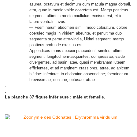
azurea, octavum et decimum cum macula magna dorsali,
atra, quae in medio valde coarctata est. Margo posticus
segmenti ultimi in medio paullulum excisus est, et in
latere ventrali flavus.
— Foeminarum abdomen simili modo coloratum, colore
coeruleo magis in viridem abeunte, et penultima duo
segmenta superne atro-viridia, Ultimi segmenti margo
posticus profunde excisus est.
Appendices maris speciei praecedenti similes, ultimi
segmenti longitudinem-aequantes, compressae, valde
divergentes, ad basin latae, quasi membranam luteam
efficientes, et ad marginem crassiores, atrae, ad apicem
bifidae: inferiores in abdomine absconditae; foeminarum
brevissimae, conicae, obtusae, atrae.
.
.
La planche 37 figure inférieure : mâle et femelle.
.
.