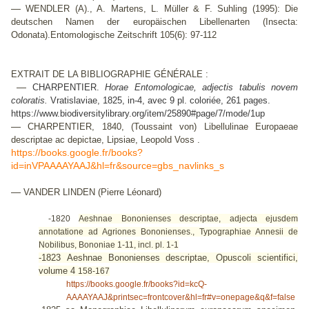
—
WENDLER (A)., A. Martens, L. Müller & F. Suhling (1995): Die
deutschen Namen der europäischen Libellenarten (Insecta:
Odonata).Entomologische Zeitschrift 105(6): 97-112
EXTRAIT DE LA BIBLIOGRAPHIE GÉNÉRALE :
—
CHARPENTIER.
Horae Entomologicae, adjectis tabulis novem
coloratis.
Vratislaviae, 1825, in-4, avec 9 pl. coloriée, 261 pages.
https://www.biodiversitylibrary.org/item/25890#page/7/mode/1up
—
CHARPENTIER, 1840, (Toussaint von) Libellulinae Europaeae
descriptae ac depictae, Lipsiae, Leopold Voss .
https://books.google.fr/books?
id=inVPAAAAYAAJ&hl=fr&source=gbs_navlinks_s
—
VANDER LINDEN (Pierre Léonard)
-1820
Aeshnae Bononienses descriptae, adjecta ejusdem
annotatione ad Agriones Bononienses., Typographiae Annesii de
Nobilibus, Bononiae 1-11, incl. pl. 1-1
-1823 Aeshnae Bononienses descriptae, Opuscoli scientifici,
volume 4
158-167
https://books.google.fr/books?id=kcQ-
AAAAYAAJ&printsec=frontcover&hl=fr#v=onepage&q&f=false