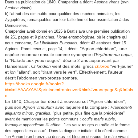
Dans sa publication de 1840, Charpentier a décrit
Aeshna virens
(syn.
Aeshna viridis
).
b) l'attrait des diminutifs pour qualifier des espèces animales, les
Zygoptères, remarquables par leur taille fine et leur assimilation à des
Demoiselles.
Charpentier avait donné en 1825 à Bratislava une première publication
de 261 pages et 9 planches,
Horae entomologicae
, où le chapitre qui
nous concerne,
De Libellulinis Europaeis
, décrit 43 espèces dont 15
"Agrion chloridion", une
Agrions. Parmi ceux-ci, page 14, il décrit
espèce reconnue ensuite comme synonyme d'
Erythromma najas
,
la "Naïade aux yeux rouges", décrite 2 ans auparavant par
Hansemann.
Chloridion
vient des mots grecs
chloros
"vert-jaune"
et
ion
"allant", soit "tirant vers le vert". Effectivement, l'auteur
décrit l'abdomen vert-bronze sombre.
https://books.google.fr/books?
id=knlIAAAAYAAJ&printsec=frontcover&hl=fr#v=onepage&q&f=fals
e
En 1840, Charpentier décrit à nouveau cet "Agrion chloridion",
puis son
Agrion viridulum
avec laquelle il la compare :
Praecedenti
aliquanto minus, gracilius
, "plus petite, plus fine que la précédente"
avant de mentionner les points communs :
oculis maris rubris,
formaque appendicum illi affine
, "les yeux rouges du mâle et la forme
des appendices anaux". Dans la diagnose initiale, il la décrit comme
"un Agrion brun-bronze au dessus, et bleu en dessous, le mâle vivant