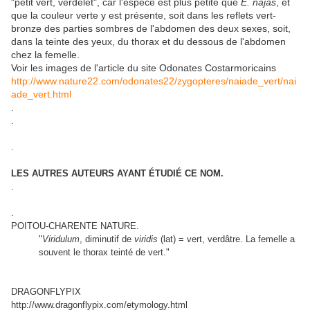
"petit vert, verdelet", car l'espèce est plus petite que
E. najas
, et
que la couleur verte y est présente, soit dans les reflets vert-
bronze des parties sombres de l'abdomen des deux sexes, soit,
dans la teinte des yeux, du thorax et du dessous de l'abdomen
chez la femelle.
Voir les images de l'article du site Odonates Costarmoricains
http://www.nature22.com/odonates22/zygopteres/naiade_vert/nai
ade_vert.html
.
.
.
LES AUTRES AUTEURS AYANT ÉTUDIÉ CE NOM.
.
.
POITOU-CHARENTE NATURE.
"
Viridulum
, diminutif de
viridis
(lat) = vert, verdâtre. La femelle a
souvent le thorax teinté de vert."
DRAGONFLYPIX
http://www.dragonflypix.com/etymology.html