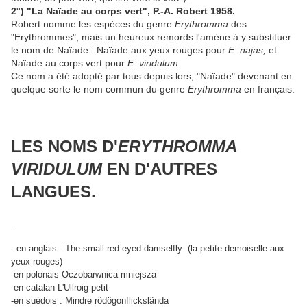
2°) "La Naïade au corps vert", P.-A. Robert 1958.
Robert nomme les espèces du genre
Erythromma
des
"Erythrommes", mais un heureux remords l'amène à y substituer
le nom de Naïade : Naïade aux yeux rouges pour
E. najas,
et
Naïade au corps vert pour
E. viridulum
.
Ce nom a été adopté par tous depuis lors, "Naïade" devenant en
quelque sorte le nom commun du genre
Erythromma
en français.
LES NOMS D'
ERYTHROMMA
VIRIDULUM
EN D'AUTRES
LANGUES.
.
- en anglais : The small red-eyed damselfly (la petite demoiselle aux
yeux rouges)
-en polonais Oczobarwnica mniejsza
-en catalan L'Ullroig petit
-en suédois : Mindre rödögonflickslända