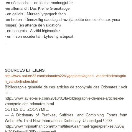
-en néerlandais : de kleine roodoogjuffer
-en allemand : Das Kleine Granatauge
- en gallois :
Mursen lygatgoch fach
-en breton : Dimezellig daoulagad ruz (la petite demoiselle aux yeux
rouges) (en attente de validation)
- en hongrois : A zöld légivadász
- en frison occidental :
Lytse hynstepoat
.
SOURCES ET LIENS.
http://www.nature22.com/odonates22/zygopteres/agrion_vanderlinden/agrio
n_vanderlinden.html
Bibliographie générale
de ces articles de zoonymie des Odonates : voir
ici :
http://www.lavieb-aile.com/2018/01/la-bibliographie-de-mes-articles-de-
zoonymie-des-odonates.html
OUTILS DE ZOONYMIE.
—
A Dictionary of Prefixes, Suffixes, and Combining Forms from
Webster!s Third New International Dictionary, Unabridged ! 200
http://www.mrjonathan.com/mxrm9files/GrammarPages/prefixes%20&
%20Sufixes%20Dictionary.pdf