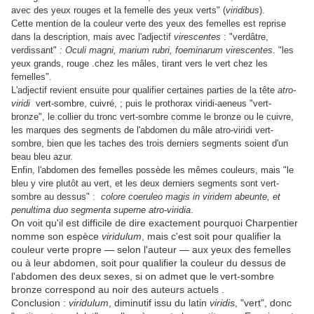
avec des yeux rouges et la femelle des yeux verts" (
viridibus
).
Cette mention de la couleur verte des yeux des femelles est reprise
dans la description, mais avec l'adjectif
virescentes
: "verdâtre,
verdissant"
: Oculi magni, marium rubri, foeminarum virescentes
. "les
yeux grands, rouge .chez les mâles, tirant vers le vert chez les
femelles".
L'adjectif revient ensuite pour qualifier certaines parties de la tête
atro-
viridi
vert-sombre, cuivré, ; puis le prothorax viridi-aeneus "vert-
bronze", le collier du tronc vert-sombre comme le bronze ou le cuivre,
les marques des segments de l'abdomen du mâle atro-viridi vert-
sombre, bien que les taches des trois derniers segments soient d'un
beau bleu azur.
Enfin, l'abdomen des femelles possède les mêmes couleurs, mais "le
bleu y vire plutôt au vert, et les deux derniers segments sont vert-
sombre au dessus" :
colore coeruleo magis in viridem abeunte, et
penultima duo segmenta superne atro-viridia
.
On voit qu'il est difficile de dire exactement pourquoi Charpentier
nomme son espèce
viridulum
, mais c'est soit pour qualifier la
couleur verte propre — selon l'auteur — aux yeux des femelles
ou à leur abdomen, soit pour qualifier la couleur du dessus de
l'abdomen des deux sexes, si on admet que le vert-sombre
bronze correspond au noir des auteurs actuels .
Conclusion :
viridulum
, diminutif issu du latin
viridis
, "vert", donc