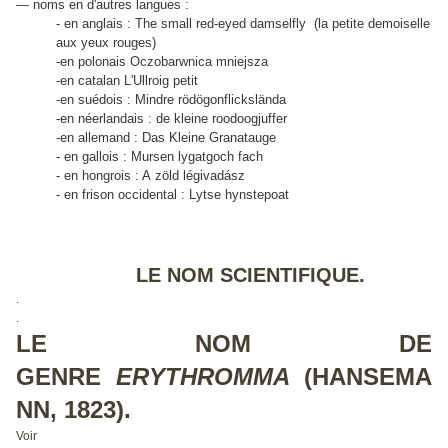
— noms en d'autres langues :
- en anglais : The small red-eyed damselfly (la petite demoiselle
aux yeux rouges)
-en polonais Oczobarwnica mniejsza
-en catalan L'Ullroig petit
-en suédois : Mindre rödögonflickslända
-en néerlandais : de kleine roodoogjuffer
-en allemand : Das Kleine Granatauge
- en gallois : Mursen lygatgoch fach
- en hongrois : A zöld légivadász
- en frison occidental :
Lytse hynstepoat
LE NOM SCIENTIFIQUE.
.
.
LE NOM DE
GENRE
ERYTHROMMA
(HANSEMA
NN, 1823).
Voir