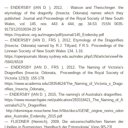
— ENDERSBY (IAN D. ), 2012, : Watson and Theischinger: the
etymology of the dragonfly (Insecta: Odonata) names which they
published Journal and Proceedings of the Royal Society of New South
Wales, vol. 145, nos. 443 & 444, pp. 34-53. ISSN 0035-
9173/12/010034-20 34
https://royalsoc.org.au/images/pdf/journal/145_Endersby.pdf
— ENDERSBY (IAN D., FRS ), 2012, Etymology of the Dragonflies
(Insecta: Odonata) named by R.J. Tillyard, F.R.S. Proceedings of the
Linnean Society of New South Wales 134, 1-16.
https://openjournals.library.sydney.edu.au/index.php/LIN/article/viewFile
/5941/6519
— ENDERSBY (IAN D., FRS ), 2012, The Naming of Victoria’s
Dragonflies (Insecta: Odonata, Proceedings of the Royal Society of
Victoria 123(3): 155-178.
https://www.academia.edu/28354624/The_Naming_of_Victoria_s_Drago
nflies_Insecta_Odonata_
— ENDERSBY (IAN D. ), 2015, The naming's of Australia's dragonflies.
https://www.researchgate.net/publication/283318421_The_Naming_of_A
ustralia%27s_Dragonflies
http://dominique.mouchene.free.fr/libs/docs/GENE_origine_noms_odon
ates_Australie_Endersby_2015.pdf
— FLIEDNER (Heinrich), 2009, Die wissenschaftlichen Namen der
Libellen in Burmeisters ‘Handbuch der Entomologie’ Virgo 9[5-23]