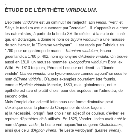
.
ÉTUDE DE L'ÉPITHÈTE
VIRIDULUM
.
.
L'épithète
viridulum
est un diminutif de l'adjectif latin
viridis
, "vert" et
Sélys le traduira astucieusement par "verdelet" . Il n'apparaît que chez
les naturalistes, à partir de la fin du XVIIIe siècle, à la suite de Linné
qui, en Botanique, a donné le nom de
Bryum viridulum
à une mousse
de son Herbier, le "Dicrame verdoyant". Il est repris par Fabricius en
1780 pour un gastéropode marin,
Tritonium viridulum,
Fauna
groenlandica 1780 p. 402, nom synonyme d'
Admete viridula
. On trouve
aussi en 1810 un mousse nommée
Lycopodium viridulum
Bory ex
Willd. En 1810 toujours, Péron et Lesueur ont décrit La "Dianée
viridule"
Dianea viridula,
une hydro-méduse connue aujourd'hui sous le
nom d'
Eirene viridula
. D'autres exemples pourraient être fournis,
comme
Hyalinia viridula
Mencke, 1830, mais globalement, cette
épithète est rare et plutôt choisi pour des espèces,
on l'admettra
, de
second ordre.
Mais l'emploi d'un adjectif latin sous une forme diminutive peut
s'expliquer sous la plume de Charpentier de deux façons :
a) la nécessité, lorsqu'il faut choisir un adjectif de couleur, d'éviter les
reprises d'épithètes déjà utilisés. En 1825, Vander Linden avait créé le
nom d'
Agrion viridis
, le Leste vert aujourd'hui du genre
Chalcolestes
,
ainsi que celui d'
Agrion virens
, "le Leste verdoyant" (
Lestes virens
).