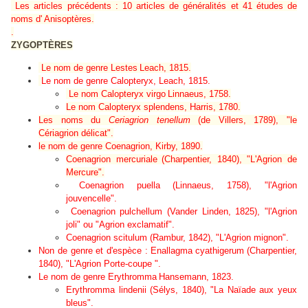
Les articles précédents : 10 articles de généralités et 41 études de
noms d' Anisoptères.
.
ZYGOPTÈRES
Le nom de genre
Lestes
Leach, 1815.
Le nom de genre Calopteryx, Leach, 1
815.
Le nom
Calopteryx virgo
Linnaeus, 1758.
Le nom
Calopteryx splendens
, Harris, 1780.
Les noms du
Ceriagrion tenellum
(de Villers, 1789), "le
Cériagrion délicat".
le nom de genre
Coenagrion
, Kirby, 1890.
Coenagrion mercuriale
(Charpentier, 1840), "L'Agrion de
Mercure".
Coenagrion puella
(Linnaeus, 1758), "l'Agrion
jouvencelle".
Coenagrion pulchellum
(Vander Linden, 1825), "l'Agrion
joli" ou "Agrion exclamatif".
Coenagrion scitulum (Rambur, 1842), "L'Agrion mignon".
Non de genre et d'espèce :
Enallagma cyathigerum
(Charpentier,
1840), "L'Agrion Porte-coupe ".
Le nom de genre
Erythromma
Hansemann, 1823.
Erythromma lindenii
(Sélys, 1840), "La Naïade aux yeux
bleus".