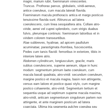
magni, marium rubri, foeminarum virescentes.
Truncus. Prothorax parvus, globularis, viridi-aeneus,
antice coeruleus, cum macula laterali flavida.
Foeminarum macula prothoracis antica et margo posticus
tenuissime flavida sunt. Alitruncus ad latera
coerulescens, cum linea sesquialtera atra. Collare atro-
viride, aenei vel cuprei splendoris, cum strigis duabus
fulvis, plerumque continuis: foeminarum latioribus et in
viridem colorem transeuntibus.
Alae subbreves, hyalinae, ad apicem paullulum
acuminatae; parastigmata rhombea, fuscescentia.
Pedes cum tarsis flavidi: femoribus in exteriore, tibiis in
interiore latere atris.
Abdomen cylindricum, longiusculum, gracile; maris
subtus coerulescens, superne aeneum, idque in hunc
modum: segmentum primum laete coeruleum, cum
macula basali quadrata, atro-viridi: secundum coeruleum,
margine postico et macula magna, basin non attingente,
versus eam latiore et postice quasi stylo, cum margine
postico cohaerente, atro-viridi. Segmentum tertium et
sequentia usque ad septimum superne macula maxima,
atro-viridi, anticam segmentorum singulorum partem non
attingente, et ante marginem posticum ad latera
coarctata. Ultima tria segmenta pulchre coerulea seu