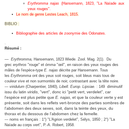
Erythromma najas
(Hansemann, 1823, "La Naïade aux
yeux rouges".
Le nom de genre
Lestes
Leach, 1815.
BIBLIO :
Bibliographie des articles de zoonymie des Odonates.
.
Résumé :
—
Erythromma,
Hansemann, 1823 Wiede. Zool. Mag. 2(1). Du
grec
erythros
"rouge" et
ómma
"œil", en raison des yeux rouges des
mâles de l'espèce-type
E. najas
décrite par Hansemann. Tous
les
Erythromma
ont des yeux soit rouges, soit bleus mais tous de
couleur vive et non surmontés de noir, contrastant avec la tête noire.
diminutif
—
viridulum
(Charpentier, 1840),
Libell. Europ. Lipsiae.
: 149
issu du latin
viridis
, "vert", donc ici "petit vert, verdelet", car
l'espèce est plus petite que
E. najas
, et que la couleur verte y est
présente, soit dans les reflets vert-bronze des parties sombres de
l'abdomen des deux sexes, soit, dans la teinte des yeux, du
thorax et du dessous de l'abdomen chez la femelle.
— noms en français : 1°) "L'Agrion verdelet", Sélys, 1850 ; 2°) "La
Naïade au corps vert", P.-A. Robert, 1958.