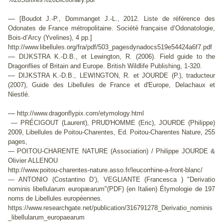
—
[Boudot J.-P., Dommanget J.-L., 2012. Liste de référence des
Odonates de France métropolitaine. Société française d’Odonatologie,
Bois-d’Arcy (Yvelines), 4 pp.]
http://www.libellules.org/fra/pdf/503_pagesdynadocs519e54424a6f7.pdf
—
DIJKSTRA K.-D.B., et Lewington, R. (2006). Field guide to the
Dragonflies of Britain and Europe. British Wildlife Publishing, 1-320.
—
DIJKSTRA K.-D.B., LEWINGTON, R. et JOURDE (P.), traducteur
(2007), Guide des Libellules de France et d'Europe, Delachaux et
Niestlé.
—
http://www.dragonflypix.com/etymology.html
— PRÉCIGOUT (Laurent), PRUD'HOMME (Eric), JOURDE (Philippe)
2009, Libellules de Poitou-Charentes, Ed. Poitou-Charentes Nature, 255
pages,
— POITOU-CHARENTE NATURE (Association) / Philippe JOURDE &
Olivier ALLENOU
http://www.poitou-charentes-nature.asso.fr/leucorrhine-a-front-blanc/
— ANTONIO (Costantino D’), VEGLIANTE (Francesca ) "Derivatio
nominis libellularum europæarum"(PDF) (en Italien) Étymologie de 197
noms de Libellules européennes.
https://www.researchgate.net/publication/316791278_Derivatio_nominis
_libellularum_europaearum