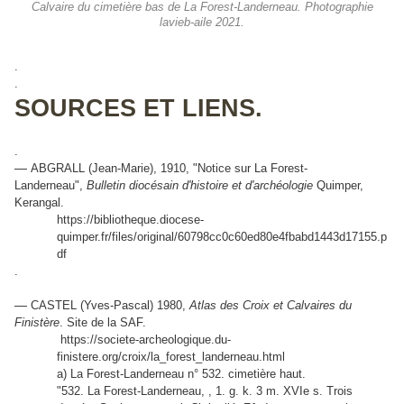
Calvaire du cimetière bas de La Forest-Landerneau. Photographie
lavieb-aile 2021.
.
.
SOURCES ET LIENS.
.
—
ABGRALL (Jean-Marie), 1910, "Notice sur La Forest-
Landerneau",
Bulletin diocésain d'histoire et d'archéologie
Quimper,
Kerangal.
https://bibliotheque.diocese-
quimper.fr/files/original/60798cc0c60ed80e4fbabd1443d17155.p
df
.
—
CASTEL (Yves-Pascal) 1980,
Atlas des Croix et Calvaires du
Finistère
. Site de la SAF.
https://societe-archeologique.du-
finistere.org/croix/la_forest_landerneau.html
a) La Forest-Landerneau n° 532. cimetière haut.
"532. La Forest-Landerneau, , 1. g. k. 3 m. XVIe s. Trois