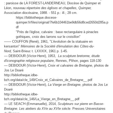
: paroisse de LA FOREST-LANDERNEAU, Diocèse de Quimper et
Léon,
nouveau répertoire des églises et chapelles, Quimper,
Association diocésaine, 1988. - 551 p.: ill.; 28 cm.
https://bibliotheque.diocese-
quimper.fr/files/original/7fe6b104461be9db56d8ced2650d285a.p
df
"Près de l'église, calvaire : base rectangulaire à pinacles
gothiques, croix des larrons sur le croisillon"
——
COUFFON (René), 1961, "L'évolution de la statuaire en
kersanton"
Mémoires de la Société d'émulation des Côtes-du-
Nord,
Saint-Brieuc t. LXXXIX, 1961 p. 1-45.
—
DEBIDOUR (Victor-Henri), 1953,
La sculpture bretonne, étude
d'iconographie religieuse populaire
, Rennes, Plihon, pages 118-130
—
DEBIDOUR (Victor-Henri),
Croix et calvaires de Bretagne
, photos de
Jos Le Doaré
http://bibliotheque.idbe-
bzh.org/data/cle_149/Croix_et_Calvaires_de_Bretagne__.pdf
—
DEBIDOUR (Victor-Henri),
La Vierge en Bretagne
, photos de Jos Le
Doaré
http://bibliotheque.idbe-
bzh.org/data/cle_146/La_Vierge_en_Bretagne__.pdf
—
LE SEAC'H (Emmanuelle), 2014,
Sculpteurs sur pierre en Basse-
Bretagne. Les ateliers du XVe au XVIe siècle
. Presses Universitaires