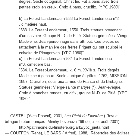
degrés. Socle octogonal, Christ lié. Fût à pans avec trois
petites croix en creux. Croix à pans, crucifix. [YPC 1980]"
b) La Forest-Landerneau n°533 La Forest-Landerneau n°2
. cimetière haut.
"533. La Forest-Landerneau, 1550. Trois statues provenant
d’un calvaire. Groupe N.-D. de Pitié. Statues géminées: Vierge-
Madeleine, Jean-personnage sans attribut. Ces pièces se
rattachent à la manière des frères Prigent qui ont sculpté le
calvaire de Plougonven. [YPC 1980]"
c) La Forest-Landerneau n°534 La Forest-Landerneau
n°3. cimetière bas.
"534. La Forest-Landerneau, k. 6 m. XVIè s. Trois degrés,
Madeleine à genoux. Socle cubique à griffes: 1762, MISSION
1887. Croisillon, écus aux armes de France et de Bretagne.
Statues géminées: Vierge-sainte martyre (*), Jean-évêque.
Croix à branches rondes, crucifix, groupe N.-D. de Pitié. [YPC
1980]"
—
CASTEL (Yves-Pascal), 2001
, Les Pietà du Finistère.
( Revue
bilingue breton-français Minihy-Levenez n°69 de juillet-août 2001)
http://patrimoine.du-finistere.org/art2/ypc_pieta.html
—
COUFFON (René), LE BARS ( Alfred), 1988, Répertoire des églises