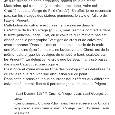
Je suis surpris de cette attribution, hormis celle de Marie-
Madeleine, qui s'impose (voir article précédent), voire celles du
Crucifié, et de la Vierge de Pitié ("pietà"). En effet, je ne reconnais
pas, sur les visages des statues géminées, le style et l'allure de
l'atelier Prigent.
L'attribution du calvaire est clairement énoncée dans le
Catalogue
de fin d'ouvrage (p.326), mais, semble contredite dans
le texte principal, page 168, ou le calvaire du cimetière bas est
classé dans le paragraphe "Vestiges de croix et de calvaires"
avec la phrase "Dans le cimetière bas, sur le socle de la croix,
une Madeleine éplorée, les mains levées vers le Christ, est de la
même facture [que les vestiges du cimetière haut, sculptés par
les Prigent]". En définitive, je crois que Le Seac'h a laissé passer,
dans son Catalogue, une coquille.
C'est l'intérêt d'une mise en ligne des photographies détaillées de
ce calvaire que d'ouvrir une discussion sur ce point.
Dans cette discussion, nous pourrons nous référer aux différents
calvaires à un croisillon et 6 personnages attribués aux Prigent :
-Saint Derrien, 1557 ?, Crucifié, Vierge, Jean, saint Georges et
pietà.
-Lanhouarneau, Croas-ar-Chor, saint Hervé au revers du Crucifié,
le guide et le loup géminé avec la Vierge. Saint Houarneau sous
le Crucifié