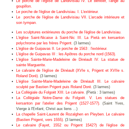
Le porche de l'église de Landivisiau IV. Le bénitier, l'ange au
goupillon.
Le porche de l'église de Landivisiau. I. L'extérieur.
Le porche de l'église de Landivisiau VII. L'arcade intérieure et
son tympan.
Les sculptures extérieures du porche de l'église de Landivisiau.
L'église Saint-Nicaise à Saint-Nic III. La Pietà en kersanton
polychrome par les frères Prigent.
(3 larmes)
L'église de Guipavas II. Le porche de 1563 : l'extérieur.
L'église de Guipavas III : les Apôtres du porche nord (1563).
L'église Sainte-Marie-Madeleine de Dinéault IV. La statue de
sainte Marguerite.
Le calvaire de l'église de Dinéault (XVIe s, Prigent et XVIIe s.
Roland Doré).
(3 larmes)
L'église Sainte-Marie-Madeleine de Dinéault III. Le calvaire
sculpté par Bastien Prigent puis Roland Doré.
(3 larmes)
La Collégiale du Folgoët XIII. Le calvaire.
(Pietà : 3 larmes)
L
a Collégiale Notre-Dame du Folgoët. V. Les statues de
kersanton par l'atelier des Prigent (1527-1577).
(Saint Yves,
Vierge à l'Enfant, Christ aux liens ...)
La chapelle Saint-Laurent de Rozalghen en Pleyben. Le calvaire
(Bastien Prigent, vers 1555).
(3 larmes)
Le calvaire (Fayet, 1552 ou Prigent 1542?) de l'église de