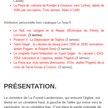
Castel).
La Pietà du calvaire de Kerabri à Gouezec vers Lothey, datée de
1556 par inscription. Trois larmes. Atlas n°1260.
.
Attribution personnelle hors catalogue Le Seac'h :
Le Noli me tangere et le Repas d'Emmaüs du Pénity de
Locronan.
(3 larmes)
Ploéven II. La Déploration de l'église.
(3 larmes)
Saint-Ségal : le calvaire du bourg (vers 1550 et 1630, kersanton,
atelier Prigent et Roland Doré)
(3 larmes)
La chapelle Saint-Sébastien en Saint-Ségal : le calvaire ( 1541-
1554, kersanton et Logonna, atelier Prigent).
(3 larmes)
La Pietà aux trois larmes (kersanton, XVIe, atelier Prigent) de la
croix de Tal-ar-Groas à Crozon.
(3 larmes)
.
.
PRÉSENTATION.
.
Le cimetière de La Forest-Landerneau, qui entoure l'église, est
divisé en un cimetière haut, à gauche de l'allée qui mène vers le
sanctuaire, et un cimetière bas. C'est dans la partie orientale de