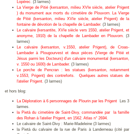
Lopérec.
(3 larmes)
La Vierge de Pitié (kersanton, milieu XVIe siècle, atelier Prigent
) du monument aux morts du cimetière de Plouvorn. La Vierge
de Pitié (kersanton, milieu XVIe siècle, atelier Prigent) de la
fontaine de dévotion de la chapelle de Lambader.
(3 larmes)
Le calvaire (kersantite, XVIe siècle vers 1550, atelier Prigent, et
anonyme, 1910) de la chapelle de Lambader en Plouvorn.
(3
larmes)
Le calvaire (kersanton, v.1550, atelier Prigent), de Croas-
Lambader à Plougourvest et deux pièces (Vierge de Pitié et
Jésus parmi les Docteurs) d'un calvaire monumental (kersanton,
v. 1550 ou 1600) de Lambader.
(3 larmes)
Le porche de Pencran : les statues (kersanton, notamment
v.1553, Prigent) des contreforts. Quelques autres statues de
l'atelier Prigent.
(3 larmes)
et hors blog:
La Déploration à 6 personnages de Plourin par les Prigent
Les 3
larmes.
la Pietà du cimetière de Saint-Divy, commandée par la famille
des Rohan à l'atelier Prigent, en 1562. Atlas n° 2694.
Le calvaire de Saint-Divy : Marie-Madeleine (3 larmes)
la Pietà du calvaire de la rue de Paris à Landerneau (cité par