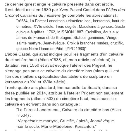
ce dernier qu'est érigé le calvaire présenté dans cet article.
Il est décrit ainsi en 1980 par Yves-Pascal Castel dans l'
Atlas des
Croix et Calvaires du Finistère
(je complète les abréviations) :
"n°534. La Forest-Landerneau cimetière bas, kersanton, haut de
6 mètres, XVIe siècle. Trois degrés, Madeleine à genoux. Socle
cubique à griffes: 1762, MISSION 1887. Croisillon, écus aux
armes de France et de Bretagne. Statues géminées: Vierge-
sainte martyre, Jean-évêque. Croix à branches rondes, crucifix,
groupe Notre-Dame de Pitié. [YPC 1980]"
L'abbé Castel, qui avait indiqué pour les fragments d'un calvaire
du cimetière haut (Atlas n°533, cf. mon article précédent) la
datation vers 1550 et avait évoqué l'atelier des Prigent, ne
s'engage pas pour ce calvaire du cimetière bas (alors qu'il est
l'un des meilleurs spécialistes des ateliers de sculpture en
kersanton du XVI et XVIIe siècle).
Trente quatre ans plus tard, Emmanuelle Le Seac'h, dans sa
thèse publiée en 2014, attribue à l'atelier Prigent non seulement
les fragments (atlas n°533) du cimetière haut, mais aussi ce
calvaire en écrivant dans son catalogue :
"La Forest-Landerneau, Calvaire du cimetière bas (Atlas
n°534) :
-Vierge/sainte martyre, Crucifié, / pietà, Jean/évêque
-sur le socle, Marie-Madeleine. Kersanton."