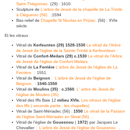
Saint-Thégonnec.
(29) : 1610.
Sculpture de
L'arbre de Jessé de la chapelle de La Trinité
à Cléguerec (56).
:1594
Bas-relief de
Chapelle St Nicolas en Priziac.
(56) : XVIe
siècle.
Et les vitraux :
Vitrail de
Kerfeunten (29) 1528-1530
Le vitrail de l'Arbre
de Jessé de l'église de la Sainte-Trinité à Kerfeunteun :
Vitrail de
Confort-Meilars (29) c.1530
Le vitrail de l'Arbre
de Jessé de l'église de Confort-Meilars.
Vitrail de
La Ferrière
L'arbre de Jessé de l'église de La
Ferrière.
: 1551.
Vitrail de
Beignon
:
L'arbre de Jessé de l'église de
Beignon.
:
1540-1550
Vitrail de
Moulins (35)
:
c.1560
.
L' arbre de Jessé de
l'église de Moulins (35).
Vitrail des Iffs Baie 12
milieu XVIe.
Les vitraux de l'église
des Iffs ( seconde partie : les chapelles).
Vitrail de Saint-Mériadec (56) :
1550
Le vitrail de la Passion
de l'église Saint-Mériadec en Stival (56)
.
Vitrail de l'église de
Gouesnou
(
1972
) par Jacques Le
Chevallier :
L'arbre de Jessé de l'église de Gouesnou .
.