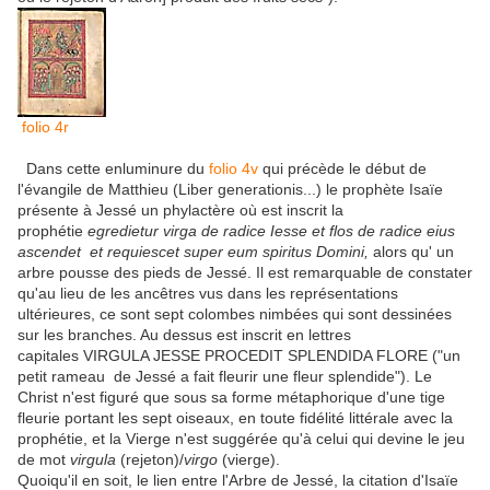
folio 4r
Dans cette enluminure du
folio 4v
qui précède le début de
l'évangile de Matthieu (Liber generationis...) le prophète Isaïe
présente à Jessé un phylactère où est inscrit la
prophétie
egredietur virga de radice Iesse et flos de radice eius
ascendet et requiescet super eum spiritus Domini,
alors qu' un
arbre pousse des pieds de Jessé. Il est remarquable de constater
qu'au lieu de les ancêtres vus dans les représentations
ultérieures, ce sont sept colombes nimbées qui sont dessinées
sur les branches. Au dessus est inscrit en lettres
capitales VIRGULA JESSE PROCEDIT SPLENDIDA FLORE ("un
petit rameau de Jessé a fait fleurir une fleur splendide"). Le
Christ n'est figuré que sous sa forme métaphorique d'une tige
fleurie portant les sept oiseaux, en toute fidélité littérale avec la
prophétie, et la Vierge n'est suggérée qu'à celui qui devine le jeu
de mot
virgula
(rejeton)/
virgo
(vierge).
Quoiqu'il en soit, le lien entre l'Arbre de Jessé, la citation d'Isaïe