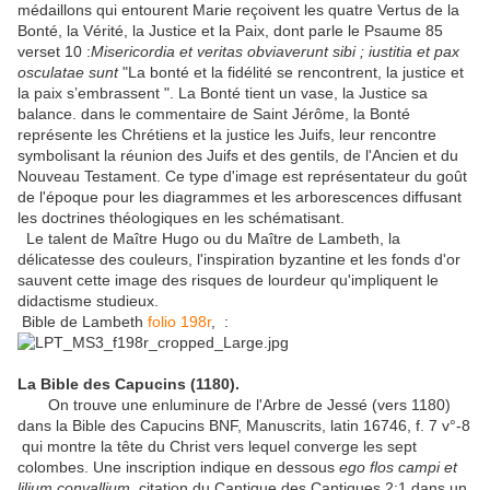
médaillons qui entourent Marie reçoivent les quatre Vertus de la
Bonté, la Vérité, la Justice et la Paix, dont parle le Psaume 85
verset 10 :
Misericordia et veritas obviaverunt sibi ; iustitia et pax
osculatae sunt
"La bonté et la fidélité se rencontrent, la justice et
la paix s’embrassent ". La Bonté tient un vase, la Justice sa
balance. dans le commentaire de Saint Jérôme, la Bonté
représente les Chrétiens et la justice les Juifs, leur rencontre
symbolisant la réunion des Juifs et des gentils, de l'Ancien et du
Nouveau Testament. Ce type d'image est représentateur du goût
de l'époque pour les diagrammes et les arborescences diffusant
les doctrines théologiques en les schématisant.
Le talent de Maître Hugo ou du Maître de Lambeth, la
délicatesse des couleurs, l'inspiration byzantine et les fonds d'or
sauvent cette image des risques de lourdeur qu'impliquent le
didactisme studieux.
Bible de Lambeth
folio 198r
, :
La Bible des Capucins (1180).
On trouve une enluminure de l'Arbre de Jessé (vers 1180)
dans la Bible des Capucins BNF, Manuscrits, latin 16746, f. 7 v°-8
qui montre la tête du Christ vers lequel converge les sept
colombes. Une inscription indique en dessous
ego flos campi et
lilium convallium,
citation du Cantique des Cantiques 2:1 dans un