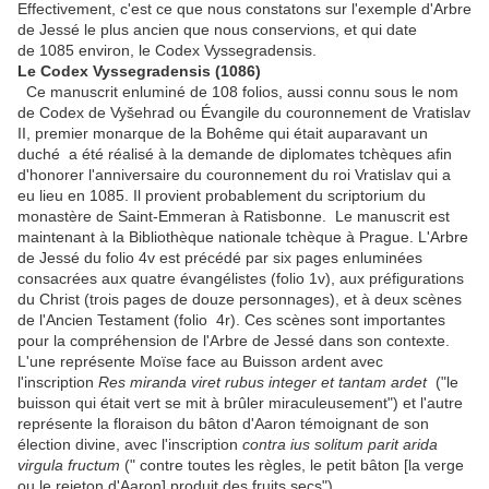
Effectivement, c'est ce que nous constatons sur l'exemple d'Arbre
de Jessé le plus ancien que nous conservions, et qui date
de 1085 environ, le Codex Vyssegradensis.
Le Codex Vyssegradensis (1086)
Ce manuscrit enluminé de 108 folios, aussi connu sous le nom
de Codex de Vyšehrad ou Évangile du couronnement de Vratislav
II, premier monarque de la Bohême qui était auparavant un
duché a été réalisé à la demande de diplomates tchèques afin
d'honorer l'anniversaire du couronnement du roi Vratislav qui a
eu lieu en 1085. Il provient probablement du scriptorium du
monastère de Saint-Emmeran à Ratisbonne. Le manuscrit est
maintenant à la Bibliothèque nationale tchèque à Prague. L'Arbre
de Jessé du folio 4v est précédé par six pages enluminées
consacrées aux quatre évangélistes (folio 1v), aux préfigurations
du Christ (trois pages de douze personnages), et à deux scènes
de l'Ancien Testament (folio 4r). Ces scènes sont importantes
pour la compréhension de l'Arbre de Jessé dans son contexte.
L'une représente Moïse face au Buisson ardent avec
l'inscription
Res miranda viret rubus integer et tantam ardet
("le
buisson qui était vert se mit à brûler miraculeusement") et l'autre
représente la floraison du bâton d'Aaron témoignant de son
élection divine, avec l'inscription
contra ius solitum parit arida
virgula fructum
(" contre toutes les règles, le petit bâton [la verge
ou le rejeton d'Aaron] produit des fruits secs").