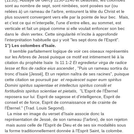
(1235), Abbaye de Gercy 1230-1240 et Beauvais, les colombes
sont au nombre de sept, sont nimbées, sont posées sur (ou
reliées à) un rameau de l'arbre, entourent la tête du Christ et le
plus souvent convergent vers elle par la pointe de leur bec. Mais,
et c'est ce qui m'interpelle, l'une d'entre elles, au sommet, est
verticale et fait un piqué comme si elle voulait enfoncer son bec
dans le divin vertex. Cette singularité m'incite à approfondir
l'interprétation habituelle qui y voit "les sept dons de l'Esprit".
1°) Les colombes d'Isaïe.
Il semble parfaitement logique de voir ces oiseaux représentés
sur les Arbres de Jessé puisque ce motif est intimement lié à la
citation du prophète Isaïe Is 11:1-2
Et egredietur virga de radice
Iesse et flos de radice eius ascendet ,
"Puis un rameau sortira du
tronc d'Isaïe [Jessé], Et un rejeton naîtra de ses racines", puisque
cette citation se poursuit par
et requiescet super eum spiritus
Domini spiritus sapientiae et intellectus spiritus consilii et
fortitudinis spiritus scientiae et pietatis,
"L'Esprit de l'Éternel
reposera sur lui: Esprit de sagesse et d'intelligence, Esprit de
conseil et de force, Esprit de connaissance et de crainte de
l'Éternel." (Trad. Louis Segond).
La mise en image du verset d'Isaïe associe donc la
représentation de Jessé, de son rameau (l'arbre), de son rejeton
mais aussi celle de l'Esprit de Dieu et de ses six modalités sous
la forme traditionnellement donnée à l'Esprit Saint, la colombe.