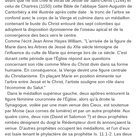
avant que ne soit créé le vitrail de Jessé de Saint-Denis (1144) et
celui de Chartres (1150) cette Bible de l'abbaye Saint-Augustin de
Cantorbéry a été illustrée après cette date : le tronc de l'arbre se
confond avec le corps de la Vierge et culmine dans un médaillon
contenant le buste du Christ entouré des sept colombes qui
adoptent la disposition dyonisienne de l'oiseau apical et de la
convergence des becs vers le centre.
Comme l'écrit Jean Anne Hayes William, "L'arrivée de la figure de
Marie dans les Arbres de Jessé du XIIe siècle témoigne de
l'influence du culte de Marie qui émerge lors de ce siècle. C'est
durant cette période que l'Église répond aux questions
concernant son rôle comme Mère du Christ divin dans sa forme
humaine. En conséquence, la Vierge devint une figure centrale
du Christianisme. En plaçant Marie en position éminente sur
l'arbre entre Jessé et le Christ, l'artiste souligne son rôle dans
l'économie du Salut."
Dans le médaillon supérieur gauche, deux apôtres entourent la
figure féminine couronnée de l'Église, alors qu'à droite la
Synagogue, voilée par une main venue des Cieux, est soutenue
par Moïse (aux cornes de lumière) et par un autre prophète. Aux
quatre coins, deux rois (David et Salomon ?) et deux prophètes
nimbés désignent du doigt le Rédempteur dont ils annonçaient la
venue. D'autres prophètes occupent les médaillons, et l'un d'eux
est Isaïe tenant le phylactère de sa prophétie Is. 11:1-2. Les deux