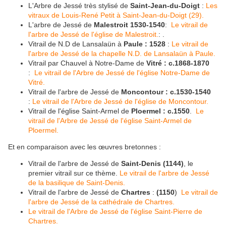
L'Arbre de Jessé très stylisé de
Saint-Jean-du-Doigt
:
Les
vitraux de Louis-René Petit à Saint-Jean-du-Doigt (29).
L'arbre de Jessé de
Malestroit 1530-1540
:
Le vitrail de
l'arbre de Jessé de l'église de Malestroit.
: .
Vitrail de N.D de Lansalaün à
Paule : 1528
:
Le vitrail de
l'arbre de Jessé de la chapelle N.D. de Lansalaün à Paule.
Vitrail par Chauvel à Notre-Dame de
Vitré : c.1868-1870
:
Le vitrail de l'Arbre de Jessé de l'église Notre-Dame de
Vitré.
Vitrail de l'arbre de Jessé de
Moncontour : c.1530-1540
:
Le vitrail de l'Arbre de Jessé de l'église de Moncontour.
Vitrail de l'église Saint-Armel de
Ploermel : c.1550
.
Le
vitrail de l'Arbre de Jessé de l'église Saint-Armel de
Ploermel.
Et en comparaison avec les œuvres bretonnes :
Vitrail de l'arbre de Jessé de
Saint-Denis (1144)
, le
premier vitrail sur ce thème.
Le vitrail de l'arbre de Jessé
de la basilique de Saint-Denis.
Vitrail de l'arbre de Jessé de
Chartres
:
(1150
)
Le vitrail de
l'arbre de Jessé de la cathédrale de Chartres.
Le vitrail de l'Arbre de Jessé de l'église Saint-Pierre de
Chartres.