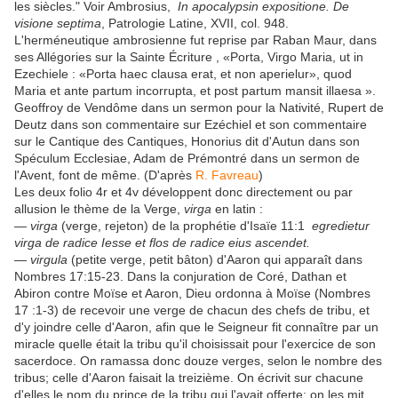
les siècles." Voir Ambrosius,
In apocalypsin expositione. De
visione septima
, Patrologie Latine, XVII, col. 948.
L'herméneutique ambrosienne fut reprise par Raban Maur, dans
ses Allégories sur la Sainte Écriture , «Porta, Virgo Maria, ut in
Ezechiele : «Porta haec clausa erat, et non aperielur», quod
Maria et ante partum incorrupta, et post partum mansit illaesa ».
Geoffroy de Vendôme dans un sermon pour la Nativité, Rupert de
Deutz dans son commentaire sur Ezéchiel et son commentaire
sur le Cantique des Cantiques, Honorius dit d'Autun dans son
Spéculum Ecclesiae, Adam de Prémontré dans un sermon de
l'Avent, font de même. (D'après
R. Favreau
)
Les deux folio 4r et 4v développent donc directement ou par
allusion le thème de la Verge,
virga
en latin :
—
virga
(verge, rejeton) de la prophétie d'Isaïe 11:1
egredietur
virga de radice Iesse et flos de radice eius ascendet.
—
virgula
(petite verge, petit bâton) d'Aaron qui apparaît dans
Nombres 17:15-23. Dans la conjuration de Coré, Dathan et
Abiron contre Moïse et Aaron, Dieu ordonna à Moïse (Nombres
17 :1-3) de recevoir une verge de chacun des chefs de tribu, et
d'y joindre celle d'Aaron, afin que le Seigneur fit connaître par un
miracle quelle était la tribu qu'il choisissait pour l'exercice de son
sacerdoce. On ramassa donc douze verges, selon le nombre des
tribus; celle d'Aaron faisait la treizième. On écrivit sur chacune
d'elles le nom du prince de la tribu qui l'avait offerte; on les mit