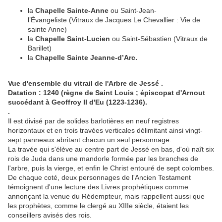
la
Chapelle Sainte-Anne
ou Saint-Jean-
l’Évangeliste (Vitraux de Jacques Le Chevallier : Vie de
sainte Anne)
la
Chapelle Saint-Lucien
ou Saint-Sébastien (Vitraux de
Barillet)
la
Chapelle Sainte Jeanne-d’Arc.
Vue d'ensemble du vitrail de l'Arbre de Jessé .
Datation : 1240 (règne de Saint Louis ; épiscopat d'Arnout
succédant à Geoffroy II d'Eu (1223-1236).
.
Il est divisé par de solides barlotières en neuf registres
horizontaux et en trois travées verticales délimitant ainsi vingt-
sept panneaux abritant chacun un seul personnage.
La travée qui s'élève au centre part de Jessé en bas, d'où naît six
rois de Juda dans une mandorle formée par les branches de
l'arbre, puis la vierge, et enfin le Christ entouré de sept colombes.
De chaque coté, deux personnages de l'Ancien Testament
témoignent d'une lecture des Livres prophétiques comme
annonçant la venue du Rédempteur, mais rappellent aussi que
les prophètes, comme le clergé au XIIIe siècle, étaient les
conseillers avisés des rois.