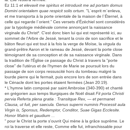
Ez 11:1
et elevavit me spiritus et introduxit me ad portam domus
Domini orientalem quae respicit solis ortum.
"L`esprit m`enleva,
et me transporta à la porte orientale de la maison de l`Éternel, à
celle qui regarde l`orient." Ces versets d'Ézéchiel sont considérés
par la typologie médiévale comme annonçant la naissance
virginale du Christ*. C'est donc bien lui qui est représenté ici, au
sommet de l'Arbre de Jessé, tenant la croix de son sacrifice et le
bâton fleuri qui est tout à la fois la verge de Moïse, la
virgula
du
grand-prêtre Aaron et le rameau de Jessé, devant la porte close
témoignant de sa conception et de sa naissance virginale. Dans
la tradition de l'Église ce passage du Christ à travers la "porte
close" de l'utérus et de l'hymen de Marie se poursuit lors du
passage de son corps ressuscité hors du tombeau malgré la
lourde pierre qui le fermait, puis encore lors de son entrée dans
le Cénacle dont les portes étaient fermées (Jean 20:19).
* L'hymne latin composé par saint Ambroise (340-390) et chanté
en grégorien aux temps liturgiques de Noël disait
Fit porta Christi
pervia Referta plena gratia : Transitque Rex, — et permanet
Clausa, ut fuit, per saecula. Genus superni numinis Processit aula
Virgin is, Sponsus, Redemptor, Conditor, Suae Gigas Ecclesite.
Honor Matris et gaudium ...
" pour le Christ la porte s'ouvrit Qui mène à la grâce suprême. Le
roi la traverse et elle reste, Comme elle fut, infranchissable pour