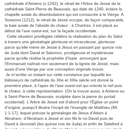
cathédrale d'Amiens (v.1242), le vitrail de l'Arbre de Jessé de la
cathédrale Saint-Pierre de Beauvais, qui date de 1240, éclaire la
chapelle axiale du déambulatoire qui est consacrée à la Vierge. A
Soissons (1212), le vitrail de Jessé occupe, de façon comparable,
la baie axiale de l'abside du chœur ; à Chartres, il est placé au
début de l'axe ouest-est, sur la façade occidentale.
Cette situation privilégiée célèbre la réalisation du plan du Salut
à travers une généalogie glorieuse et miraculeuse, glorieuse
parce qu'elle mène de Jessé à Jésus en passant par quinze rois
de Juda dont David et Salomon, prodigieuse et mystérieuse
parce qu'elle réalise la prophétie d'Isaïe annonçant que
l'Emmanuel naîtrait non seulement de la lignée de Jessé, mais
aussi d'une Vierge par une conception virginale inouïe.
Je m'arrête un instant sur cette constance par laquelle les
bâtisseurs de cathédrale du XIIe et XIIIe siècle ont donné la
première place, à l'apex de l'axe ouest-est qui oriente la nef puis
le chœur, à cette représentation. (On la trouve aussi, à Amiens ou
à Saint-Pierre de Beauvais, sculptée dans la pierre du portail
occidental). L'Arbre de Jessé est d'abord pour l'Église un point
d'origine, puisqu'il illustre l'incipit de l'évangile de Matthieu (Mt
1:1-17), lequel précise la généalogie de Jésus d'Adam à
Abraham, d'Abraham à Jessé et son fils le roi David puis de
David à Jeconiah (les quinze rois de Juda) et enfin de Salatheil à