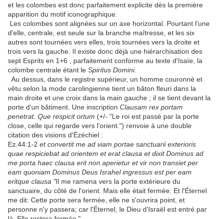
et les colombes est donc parfaitement explicite dès la première
apparition du motif iconographique.
Les colombes sont alignées sur un axe horizontal. Pourtant l'une
d'elle, centrale, est seule sur la branche maîtresse, et les six
autres sont tournées vers elles, trois tournées vers la droite et
trois vers la gauche. Il existe donc déjà une hiérarchisation des
sept Esprits en 1+6 , parfaitement conforme au texte d'Isaïe, la
colombe centrale étant le
Spiritus Domini.
Au dessus, dans le registre supérieur, un homme couronné et
vêtu selon la mode carolingienne tient un bâton fleuri dans la
main droite et une croix dans la main gauche ; il se tient devant la
porte d'un bâtiment. Une inscription
Clausam rex portam
penetrat. Que respicit ortum
(+/- "Le roi est passé par la porte
close, celle qui regarde vers l'orient.") renvoie à une double
citation des visions d'Ézéchiel :
Ez.44:1-2
et convertit me ad viam portae sanctuarii exterioris
quae respiciebat ad orientem et erat clausa
et dixit Dominus ad
me porta haec clausa erit non aperietur et vir non transiet per
eam quoniam Dominus Deus Israhel ingressus est per eam
eritque clausa "
Il me ramena vers la porte extérieure du
sanctuaire, du côté de l'orient. Mais elle était fermée. Et l'Éternel
me dit: Cette porte sera fermée, elle ne s'ouvrira point, et
personne n'y passera; car l'Éternel, le Dieu d'Israël est entré par
là. Elle restera fermée."