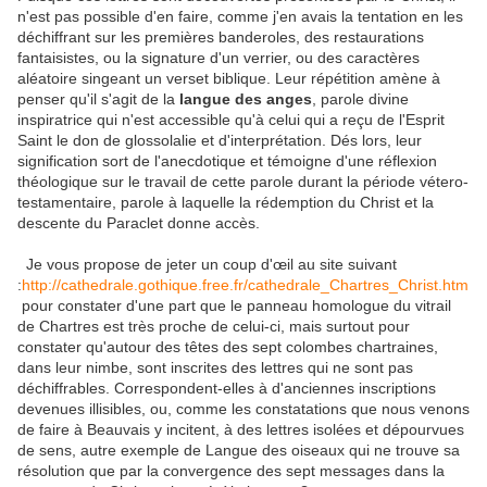
n'est pas possible d'en faire, comme j'en avais la tentation en les
déchiffrant sur les premières banderoles, des restaurations
fantaisistes, ou la signature d'un verrier, ou des caractères
aléatoire singeant un verset biblique. Leur répétition amène à
penser qu'il s'agit de la
langue des anges
, parole divine
inspiratrice qui n'est accessible qu'à celui qui a reçu de l'Esprit
Saint le don de glossolalie et d'interprétation. Dés lors, leur
signification sort de l'anecdotique et témoigne d'une réflexion
théologique sur le travail de cette parole durant la période vétero-
testamentaire, parole à laquelle la rédemption du Christ et la
descente du Paraclet donne accès.
Je vous propose de jeter un coup d'œil au site suivant
:
http://cathedrale.gothique.free.fr/cathedrale_Chartres_Christ.htm
pour constater d'une part que le panneau homologue du vitrail
de Chartres est très proche de celui-ci, mais surtout pour
constater qu'autour des têtes des sept colombes chartraines,
dans leur nimbe, sont inscrites des lettres qui ne sont pas
déchiffrables. Correspondent-elles à d'anciennes inscriptions
devenues illisibles, ou, comme les constatations que nous venons
de faire à Beauvais y incitent, à des lettres isolées et dépourvues
de sens, autre exemple de Langue des oiseaux qui ne trouve sa
résolution que par la convergence des sept messages dans la