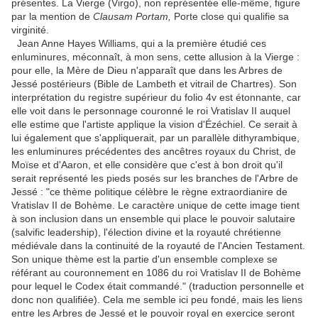
présentes. La Vierge (Virgo), non représentée elle-même, figure
par la mention de
Clausam Portam,
Porte close qui qualifie sa
virginité.
Jean Anne Hayes Williams, qui a la première étudié ces
enluminures, méconnaît, à mon sens, cette allusion à la Vierge :
pour elle, la Mère de Dieu n'apparaît que dans les Arbres de
Jessé postérieurs (Bible de Lambeth et vitrail de Chartres). Son
interprétation du registre supérieur du folio 4v est étonnante, car
elle voit dans le personnage couronné le roi Vratislav II auquel
elle estime que l'artiste applique la vision d'Ézéchiel. Ce serait à
lui également que s'appliquerait, par un parallèle dithyrambique,
les enluminures précédentes des ancêtres royaux du Christ, de
Moïse et d'Aaron, et elle considère que c'est à bon droit qu'il
serait représenté les pieds posés sur les branches de l'Arbre de
Jessé : "ce thème politique célèbre le règne extraordianire de
Vratislav II de Bohème. Le caractère unique de cette image tient
à son inclusion dans un ensemble qui place le pouvoir salutaire
(salvific leadership), l'élection divine et la royauté chrétienne
médiévale dans la continuité de la royauté de l'Ancien Testament.
Son unique thème est la partie d'un ensemble complexe se
référant au couronnement en 1086 du roi Vratislav II de Bohème
pour lequel le Codex était commandé." (traduction personnelle et
donc non qualifiée). Cela me semble ici peu fondé, mais les liens
entre les Arbres de Jessé et le pouvoir royal en exercice seront