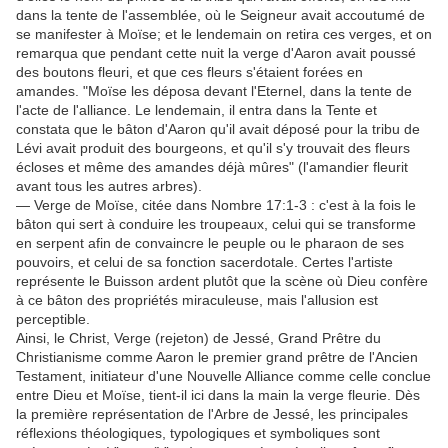
dans la tente de l'assemblée, où le Seigneur avait accoutumé de
se manifester à Moïse; et le lendemain on retira ces verges, et on
remarqua que pendant cette nuit la verge d'Aaron avait poussé
des boutons fleuri, et que ces fleurs s'étaient forées en
amandes. "Moïse les déposa devant l'Eternel, dans la tente de
l'acte de l'alliance. Le lendemain, il entra dans la Tente et
constata que le bâton d'Aaron qu'il avait déposé pour la tribu de
Lévi avait produit des bourgeons, et qu'il s'y trouvait des fleurs
écloses et même des amandes déjà mûres" (l'amandier fleurit
avant tous les autres arbres).
— Verge de Moïse, citée dans Nombre 17:1-3 : c'est à la fois le
bâton qui sert à conduire les troupeaux, celui qui se transforme
en serpent afin de convaincre le peuple ou le pharaon de ses
pouvoirs, et celui de sa fonction sacerdotale. Certes l'artiste
représente le Buisson ardent plutôt que la scène où Dieu confère
à ce bâton des propriétés miraculeuse, mais l'allusion est
perceptible.
Ainsi, le Christ, Verge (rejeton) de Jessé, Grand Prêtre du
Christianisme comme Aaron le premier grand prêtre de l'Ancien
Testament, initiateur d'une Nouvelle Alliance comme celle conclue
entre Dieu et Moïse, tient-il ici dans la main la verge fleurie. Dès
la première représentation de l'Arbre de Jessé, les principales
réflexions théologiques, typologiques et symboliques sont