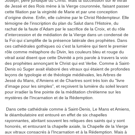
Joseph, père juridique du Christ. Mais la succession sur le vitrail
de Jessé et des Rois mène à la Vierge couronnée, faisant passer
cette filiation par la virginité de Marie et par une conception
d'origine divine. Enfin, elle culmine par le Christ Rédempteur. Elle
témoigne de l'inscription du plan du Salut dans l'Histoire, du
rachat de la faute d'Adam par le sacrifice de la Croix, et du rôle
d'intercession et de médiation de la Vierge dans un condensé de
la Foi qui s'amplifie de la présence latérale des prophètes. Dans
ces cathédrales gothiques où c'est la lumière qui tient le premier
rôle comme métaphore du Divin, les couleurs bleu et rouge du
vitrail axial disent que cette Divinité a pris parole à travers la voix
des prophètes annonçant le Christ qui est Verbe. Comme à Saint-
Denis où Suger avait élaboré des vitraux qui étaient de profondes
leçons de typologie et de théologie médiévales, les Arbres de
Jessé du Mans, d'Amiens et de Chartres sont très loin du "livre
d'image pour les simples", et reçoivent la lumière du soleil levant
pour irradier la fine pointe de la méditation chrétienne sur les
mystères de l'Incarnation et de la Rédemption.
Dans cette cathédrale comme à Saint-Denis, Le Mans et Amiens,
le déambulatoire est entouré en effet de six chapelles
rayonnantes, abritant souvent les reliques des saints qui y sont
honorés, et entourant la chapelle axiale, la Chapelle de la Vierge
aux vitraux consacrés à l'Incarnation et à la Rédemption. Mais à