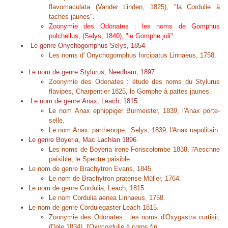
flavomaculata
(Vander Linden, 1825), "la Cordulie à
taches jaunes".
Zoonymie des Odonates : les noms de
Gomphus
pulchellus
, (Selys, 1840), "le Gomphe joli".
Le genre Onychogomphus Selys, 1854
Les noms d'
Onychogomphus forcipatus
Linnaeus, 1758.
Le nom de genre
Stylurus
, Needham, 1897.
Zoonymie des Odonates : étude des noms du
Stylurus
flavipes
, Charpentier 1825, le Gomphe à pattes jaunes.
Le nom de genre
Anax
, Leach, 1815.
L
e nom
Anax ephippiger
Burmeister, 1839, l'Anax porte-
selle.
L
e nom
Anax parthenope,
Selys, 1839, l'Anax napolitain.
L
e genre
Boyeria
, Mac Lachlan 1896.
L
es noms de
Boyeria irene
Fonscolombe 1838, l'Aeschne
paisible, le Spectre paisible.
Le nom de genre
Brachytron
Evans, 1845.
L
e nom de
Brachytron pratense
Müller, 1764.
L
e nom de genre Cordulia
,
Leach, 1815.
L
e nom
Cordulia aenea
Linnaeus, 1758.
L
e nom de genre
Cordulegaster
Leach 1815.
Zoonymie des Odonates : les noms d'
Oxygastra curtisii
,
(Dale 1834), l'Oxycordulie à corps fin.