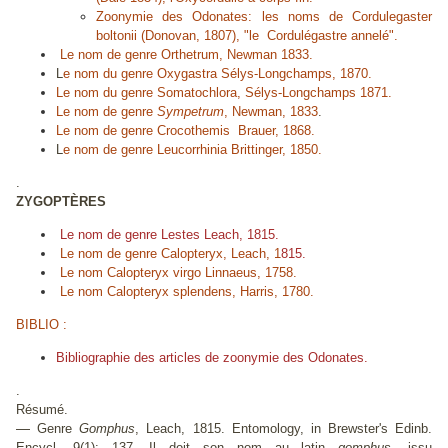
Zoonymie des Odonates: les noms de
Cordulegaster
boltonii
(Donovan, 1807), "le Cordulégastre annelé".
Le nom de genre
Orthetrum
, Newman 1833.
L
e nom du genre
Oxygastra
Sélys-Longchamps, 1870.
Le nom du genre
Somatochlora,
Sélys-Longchamps 1871.
Le nom de genre
Sympetrum
, Newman, 1833
.
Le nom de genre
Crocothemis
Brauer, 1868.
L
e nom de genre
Leucorrhinia
Brittinger, 1850.
.
ZYGOPTÈRES
Le nom de genre
Lestes
Leach, 1815.
Le nom de genre Calopteryx, Leach, 1
815.
Le nom
Calopteryx virgo
Linnaeus, 1758.
Le nom
Calopteryx splendens
, Harris, 1780.
BIBLIO :
Bibliographie des articles de zoonymie des Odonates.
.
Résumé.
—
Genre
Gomphus
, Leach, 1815. Entomology, in Brewster's Edinb.
Encycl. 9(1): 137. Il doit son nom au latin
gomphus
, issu