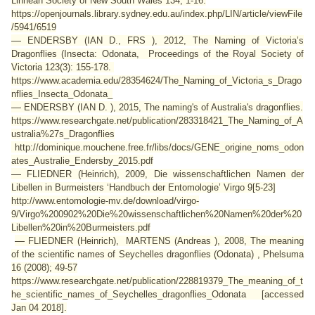
Linnean Society of New South Wales
134, 1-16.
https://openjournals.library.sydney.edu.au/index.php/LIN/article/viewFile
/5941/6519
—
ENDERSBY (IAN D., FRS ), 2012, The Naming of Victoria’s
Dragonflies (Insecta: Odonata,
Proceedings of the Royal Society of
Victoria
123(3): 155-178.
https://www.academia.edu/28354624/The_Naming_of_Victoria_s_Drago
nflies_Insecta_Odonata_
—
ENDERSBY (IAN D. ), 2015, The naming's of Australia's dragonflies.
https://www.researchgate.net/publication/283318421_The_Naming_of_A
ustralia%27s_Dragonflies
http://dominique.mouchene.free.fr/libs/docs/GENE_origine_noms_odon
ates_Australie_Endersby_2015.pdf
—
FLIEDNER (Heinrich), 2009, Die wissenschaftlichen Namen der
Libellen in Burmeisters ‘Handbuch der Entomologie’
Virgo
9[5-23]
http://www.entomologie-mv.de/download/virgo-
9/Virgo%200902%20Die%20wissenschaftlichen%20Namen%20der%20
Libellen%20in%20Burmeisters.pdf
—
FLIEDNER (Heinrich), MARTENS (Andreas ), 2008,
The meaning
of the scientific names of Seychelles dragonflies (Odonata)
, Phelsuma
16 (2008); 49-57
https://www.researchgate.net/publication/228819379_The_meaning_of_t
he_scientific_names_of_Seychelles_dragonflies_Odonata [accessed
Jan 04 2018].