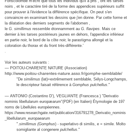
Fonscolombe m'écrit que tous les individus qu'il a pris , ont les tarses
noirs , et le caractère tiré de la forme des appendices supérieurs suffit
pour prouver à l'évidence la différence spécifique. On peut s'en
convaincre en examinant les dessins que j'en donne. Par cette forme et
la dilatation des derniers segments de l'abdomen ,
le
G. simillimus
ressemble étonnamment au
G. flavipes
. Mais ce
dernier à les tarses postérieurs jaunes en dehors, l'appendice inférieur
en partie noir, le bord de la côte noir, le parastigma allongé et la
coloration du thorax et du front très-différente.'
.
Voir les auteurs suivants :
—
POITOU-CHARENTE NATURE (Association)
http://www.poitou-charentes-nature.asso.fr/gomphe-semblable/
"De
similimus
(lat)=extrêmement semblable, Sélys-Longchamps,
le descripteur faisait référence à
Gomphus pulchellus
."
—
ANTONIO (Costantino D’), VEGLIANTE (Francesca ) "Derivatio
nominis libellularum europæarum"(PDF) (en Italien) Étymologie de 197
noms de Libellules européennes.
https://www.researchgate.net/publication/316791278_Derivatio_nominis
_libellularum_europaearum
".
simillimus (Gomphus
) - superlativo di similis, e = simile. Molto
somigliante al congenere
pulchellus
."