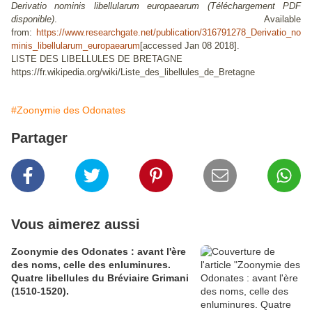
Derivatio nominis libellularum europaearum (Téléchargement PDF
disponible)
. Available
from:
https://www.researchgate.net/publication/316791278_Derivatio_no
minis_libellularum_europaearum
[accessed Jan 08 2018].
LISTE DES LIBELLULES DE BRETAGNE
https://fr.wikipedia.org/wiki/Liste_des_libellules_de_Bretagne
#Zoonymie des Odonates
Partager
Vous aimerez aussi
Zoonymie des Odonates : avant l'ère
des noms, celle des enluminures.
Quatre libellules du Bréviaire Grimani
(1510-1520).