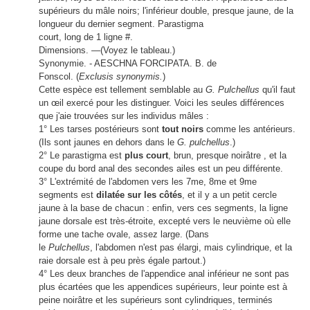
supérieurs du mâle noirs; l'inférieur double, presque jaune, de la
longueur du dernier segment. Parastigma
court, long de 1 ligne #.
Dimensions. —(Voyez le tableau.)
Synonymie. - AESCHNA FORCIPATA. B. de
Fonscol. (
Exclusis synonymis.
)
Cette espèce est tellement semblable au
G. Pulchellus
qu'il faut
un œil exercé pour les distinguer. Voici les seules différences
que j'aie trouvées sur les individus mâles :
1° Les tarses postérieurs sont
tout noirs
comme les antérieurs.
(Ils sont jaunes en dehors dans le
G. pulchellus
.)
2° Le parastigma est
plus court
, brun, presque noirâtre , et la
coupe du bord anal des secondes ailes est un peu différente.
3° L'extrémité de l'abdomen vers les 7me, 8me et 9me
segments est
dilatée sur les côtés
, et il y a un petit cercle
jaune à la base de chacun : enfin, vers ces segments, la ligne
jaune dorsale est très-étroite, excepté vers le neuvième où elle
forme une tache ovale, assez large. (Dans
le
Pulchellus
, l'abdomen n'est pas élargi, mais cylindrique, et la
raie dorsale est à peu près égale partout.)
4° Les deux branches de l'appendice anal inférieur ne sont pas
plus écartées que les appendices supérieurs, leur pointe est à
peine noirâtre et les supérieurs sont cylindriques, terminés