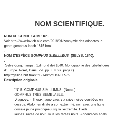
.
.
NOM SCIENTIFIQUE.
.
NOM DE GENRE GOMPHUS.
Voir http://www.lavieb-aile.com/2018/01/zoonymie-des-odonates-le-
genre-gomphus-leach-1815.html
.
NOM D'ESPÈCE
GOMPHUS SIMILLIMUS
(SELYS, 1840).
.
Selys-Longchamps, (Edmond de) 1840. Monographie des Libellulidées
d'Europe. Roret, Paris. 220 pp. + 4 pls. page 8(
http://gallica.bnf.fr/ark:/12148/bpt6k370057n
Description originale.
"N° 5. GOMPHUS SIMILLIMUS. (Nobis.)
GOMPHUS TRÈS-SEMBLABLE.
Diagnose. - Thorax jaune avec six raies noires courbées en
dessus. Abdomen dilaté à son extrémité, noir avec une ligne
dorsale jaune prolongée jusqu'à l'extrémité. Pieds
jaunes, rayés de noir. Tous les tarses noirs. Appendices anals