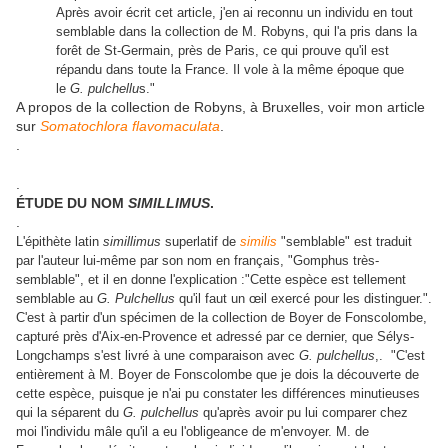
Après avoir écrit cet article, j'en ai reconnu un individu en tout
semblable dans la collection de M. Robyns, qui l'a pris dans la
forêt de St-Germain, près de Paris, ce qui prouve qu'il est
répandu dans toute la France. Il vole à la même époque que
le
G. pulchellu
s."
A propos de la collection de Robyns, à Bruxelles, voir mon article
sur
Somatochlora flavomaculata
.
.
.
ÉTUDE DU NOM
SIMILLIMUS
.
.
L'épithète latin
simillimus
superlatif de
similis
"semblable"
est traduit
par l'auteur lui-même par son nom en français, "Gomphus très-
semblable", et il en donne l'explication :"Cette espèce est tellement
semblable au
G. Pulchellus
qu'il faut un œil exercé pour les distinguer.".
C'est à partir d'un spécimen de la collection de Boyer de Fonscolombe,
capturé près d'Aix-en-Provence et adressé par ce dernier, que Sélys-
Longchamps s'est livré à une comparaison avec
G. pulchellus
,. "C'est
entièrement à M. Boyer de Fonscolombe que je dois la découverte de
cette espèce, puisque je n'ai pu constater les différences minutieuses
qui la séparent du
G. pulchellus
qu'après avoir pu lui comparer chez
moi l'individu mâle qu'il a eu l'obligeance de m'envoyer. M. de