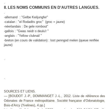
.
II. LES NOMS COMMUNS EN D'AUTRES LANGUES.
.
-allemand : "Gelbe Keiljungfer"
-catalan : "el Rodadits groc" (groc = jaune)
-néerlandais : De gele rombout"
-gallois : "Gwas neidr o deulu'r "
-anglais : "Yellow clubnail "
-breton (en cours de validation) : lost penngod melen (queue renflée
jaune)
.
.
SOURCES ET LIENS.
—
[BOUDOT J.-P., DOMMANGET J.-L., 2012. Liste de référence des
Odonates de France métropolitaine. Société française d’Odonatologie,
Bois-d’Arcy (Yvelines), 4 pp.]