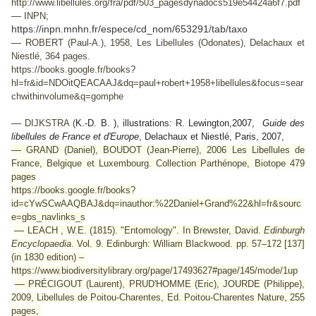
http://www.libellules.org/fra/pdf/503_pagesdynadocs519e54424a6f7.pdf
—
INPN;
https://inpn.mnhn.fr/espece/cd_nom/653291/tab/taxo
—
ROBERT (Paul-A.), 1958, Les Libellules (Odonates), Delachaux et
Niestlé, 364 pages.
https://books.google.fr/books?
hl=fr&id=NDOitQEACAAJ&dq=paul+robert+1958+libellules&focus=sear
chwithinvolume&q=gomphe
—
DIJKSTRA (
K.-D. B. ), illustrations: R. Lewington,2007,
Guide des
libellules de France et d'Europe
, Delachaux et Niestlé, Paris, 2007,
—
GRAND (Daniel), BOUDOT (Jean-Pierre), 2006
Les Libellules de
France, Belgique et Luxembourg
. Collection Parthénope, Biotope 479
pages
https://books.google.fr/books?
id=cYwSCwAAQBAJ&dq=inauthor:%22Daniel+Grand%22&hl=fr&sourc
e=gbs_navlinks_s
—
LEACH , W.E. (1815). "Entomology". In Brewster, David.
Edinburgh
Encyclopaedia
. Vol. 9. Edinburgh: William Blackwood. pp. 57–172 [137]
(in 1830 edition) –
https://www.biodiversitylibrary.org/page/17493627#page/145/mode/1up
—
PRÉCIGOUT (Laurent), PRUD'HOMME (Eric), JOURDE (Philippe),
2009,
Libellules de Poitou-Charentes
, Ed. Poitou-Charentes Nature, 255
pages,