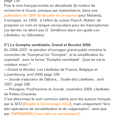
page 134.
Puis le nom français tombe en désuétude (le moteur de
recherche le trouve, presque par inadvertance, dans une
publication de 1990 de Boudier et Levasseur
pour Martinia).
Il échappe, en 1958, à l'effort du suisse Paul-A. Robert de
proposer un nom en langue vernaculaire pour les francophones
(ce dernier ne décrit pas
G. Simillimus
dans son guide
Les
Libellules, ou Odonates
).
.
2°) Le Gomphe semblable, Grand et Boudot 2006.
En 2006-2007, la parution d'ouvrages grand-public entraîne la
correction de "Gomphus"en "Gomphe", et la simplification du
superlatif , avec la forme "Gomphe semblable". Quel en est le
créateur exact ?
—Grand et Boudot, Les Libellules de France, Belgique et
Luxembourg, avril 2006 page 338
— Jourde traducteur de Dijkstra, , Guide des Libellules, avril
2007, page 186
— Précigout, Prud'homme et Jourde, novembre 2009, Libellules
de Poitou-Charente.
C'est désormais le nom commun admis pour les auteurs français
par la SFO (
Boudot & Dommanget 2012
), mais uniquement "lors
des opérations de sensibilisation et de vulgarisation", ainsi que
par
l'INPN/MNHN ("nom latin ou vernaculaire")
.