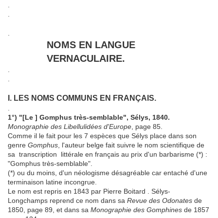
.
.
.
NOMS EN LANGUE
VERNACULAIRE.
.
.
I. LES NOMS COMMUNS EN FRANÇAIS.
.
1°) "[Le ] Gomphus très-semblable", Sélys, 1840.
Monographie des Libellulidées d'Europe
, page 85.
Comme il le fait pour les 7 espèces que Sélys place dans son
genre
Gomphus
, l'auteur belge fait suivre le nom scientifique de
sa transcription littérale en français au prix d'un barbarisme (*) :
"Gomphus très-semblable".
(*) ou du moins, d'un néologisme désagréable car entaché d'une
terminaison latine incongrue.
Le nom est repris en 1843 par Pierre Boitard . Sélys-
Longchamps reprend ce nom dans sa
Revue des Odonates
de
1850, page 89, et dans sa
Monographie des Gomphines
de 1857