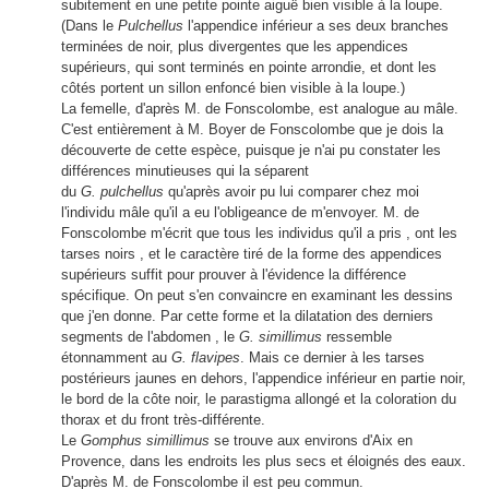
subitement en une petite pointe aiguë bien visible à la loupe.
(Dans le
Pulchellus
l'appendice inférieur a ses deux branches
terminées de noir, plus divergentes que les appendices
supérieurs, qui sont terminés en pointe arrondie, et dont les
côtés portent un sillon enfoncé bien visible à la loupe.)
La femelle, d'après M. de Fonscolombe, est analogue au mâle.
C'est entièrement à M. Boyer de Fonscolombe que je dois la
découverte de cette espèce, puisque je n'ai pu constater les
différences minutieuses qui la séparent
du
G. pulchellus
qu'après avoir pu lui comparer chez moi
l'individu mâle qu'il a eu l'obligeance de m'envoyer. M. de
Fonscolombe m'écrit que tous les individus qu'il a pris , ont les
tarses noirs , et le caractère tiré de la forme des appendices
supérieurs suffit pour prouver à l'évidence la différence
spécifique. On peut s'en convaincre en examinant les dessins
que j'en donne. Par cette forme et la dilatation des derniers
segments de l'abdomen , le
G. simillimus
ressemble
étonnamment au
G. flavipes
. Mais ce dernier à les tarses
postérieurs jaunes en dehors, l'appendice inférieur en partie noir,
le bord de la côte noir, le parastigma allongé et la coloration du
thorax et du front très-différente.
Le
Gomphus simillimus
se trouve aux environs d'Aix en
Provence, dans les endroits les plus secs et éloignés des eaux.
D'après M. de Fonscolombe il est peu commun.