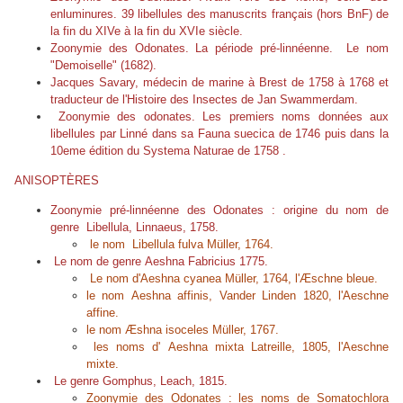
enluminures. 39 libellules des manuscrits français (hors BnF) de
la fin du XIVe à la fin du XVIe siècle.
Zoonymie des Odonates. La période pré-linnéenne. Le nom
"Demoiselle" (1682).
Jacques Savary, médecin de marine à Brest de 1758 à 1768 et
traducteur de l'Histoire des Insectes de Jan Swammerdam.
Zoonymie des odonates. Les premiers noms données aux
libellules par Linné dans sa Fauna suecica de 1746 puis dans la
10eme édition du Systema Naturae de 1758 .
ANISOPTÈRES
Zoonymie pré-linnéenne des Odonates : origine du nom de
genre
Libellula
, Linnaeus, 1758.
le nom Libellula fulva Müller, 1764.
Le nom de genre
Aeshna
Fabricius 1775.
Le nom d
'
Aeshna cyanea
Müller, 1764, l'Æschne bleue.
le nom
Aeshna affinis
, Vander Linden 1820, l'Aeschne
affine.
le nom Æshna isocele
s
Müller, 1767.
les noms d'
Aeshna mixta
Latreille, 1805, l'Aeschne
mixte.
Le genre
Gomphus
, Leach, 1815.
Zoonymie des Odonates : les noms de
Somatochlora