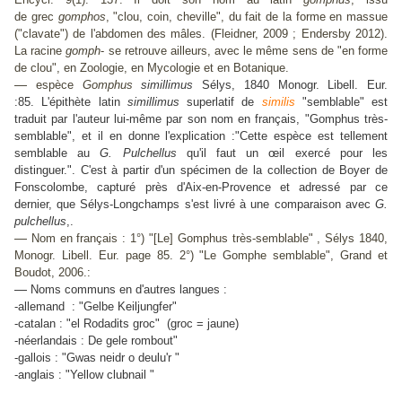
de grec
gomphos
, "clou, coin, cheville", du fait de la forme en massue
("
clavate
") de l'abdomen des mâles. (Fleidner, 2009 ; Endersby 2012).
La racine
gomph
-
se retrouve ailleurs, avec le même sens de "en forme
de clou", en Zoologie, en Mycologie et en Botanique.
—
espèce
Gomphus
simillimus
Sélys, 1840 Monogr. Libell. Eur.
:85.
L'épithète latin
simillimus
superlatif de
similis
"semblable"
est
traduit par l'auteur lui-même par son nom en français, "Gomphus très-
semblable", et il en donne l'explication :"Cette espèce est tellement
semblable au
G. Pulchellus
qu'il faut un œil exercé pour les
distinguer.". C'est à partir d'un spécimen de la collection de Boyer de
Fonscolombe, capturé près d'Aix-en-Provence et adressé par ce
dernier, que Sélys-Longchamps s'est livré à une comparaison avec
G.
pulchellus
,.
—
Nom en français : 1°) "[Le] Gomphus très-semblable" , Sélys 1840,
Monogr. Libell. Eur. page 85. 2°) "Le Gomphe semblable", Grand et
Boudot, 2006.
:
—
Noms communs en d'autres langues :
-allemand : "Gelbe Keiljungfer"
-catalan : "el Rodadits groc" (groc = jaune)
-néerlandais : De gele rombout"
-gallois : "Gwas neidr o deulu'r "
-anglais : "Yellow clubnail "