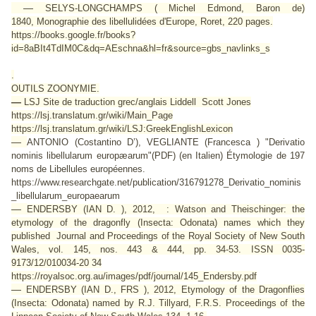
—
SELYS-LONGCHAMPS ( Michel Edmond, Baron de)
1840,
Monographie des libellulidées d'Europe,
Roret, 220 pages.
https://books.google.fr/books?
id=8aBIt4TdIM0C&dq=AEschna&hl=fr&source=gbs_navlinks_s
.
OUTILS ZOONYMIE.
—
LSJ Site de traduction grec/anglais Liddell Scott Jones
https://lsj.translatum.gr/wiki/Main_Page
https://lsj.translatum.gr/wiki/LSJ:GreekEnglishLexicon
—
ANTONIO (Costantino D’), VEGLIANTE (Francesca ) "Derivatio
nominis libellularum europæarum"(PDF) (en Italien) Étymologie de 197
noms de Libellules européennes.
https://www.researchgate.net/publication/316791278_Derivatio_nominis
_libellularum_europaearum
—
ENDERSBY (IAN D. ), 2012, : Watson and Theischinger: the
etymology of the dragonfly (Insecta: Odonata) names which they
published
Journal and Proceedings of the Royal Society of New South
Wales
, vol. 145, nos. 443 & 444, pp. 34-53. ISSN 0035-
9173/12/010034-20 34
https://royalsoc.org.au/images/pdf/journal/145_Endersby.pdf
—
ENDERSBY (IAN D., FRS ), 2012, Etymology of the Dragonflies
(Insecta: Odonata) named by R.J. Tillyard, F.R.S.
Proceedings of the